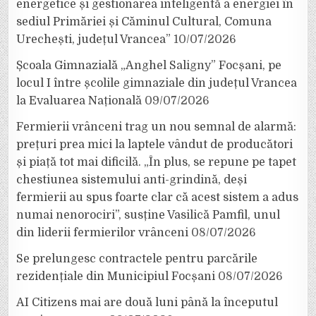
energetice și gestionarea inteligentă a energiei în
sediul Primăriei și Căminul Cultural, Comuna
Urechești, județul Vrancea”
10/07/2026
Școala Gimnazială „Anghel Saligny” Focșani, pe
locul I între școlile gimnaziale din județul Vrancea
la Evaluarea Națională
09/07/2026
Fermierii vrânceni trag un nou semnal de alarmă:
prețuri prea mici la laptele vândut de producători
și piață tot mai dificilă. „În plus, se repune pe tapet
chestiunea sistemului anti-grindină, deși
fermierii au spus foarte clar că acest sistem a adus
numai nenorociri”, susține Vasilică Pamfil, unul
din liderii fermierilor vrânceni
08/07/2026
Se prelungesc contractele pentru parcările
rezidențiale din Municipiul Focșani
08/07/2026
AI Citizens mai are două luni până la începutul