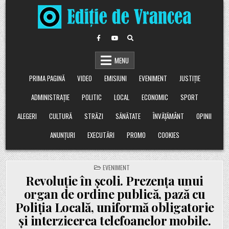
Skip
to
content
MENU
PRIMA PAGINĂ
VIDEO
EMISIUNI
EVENIMENT
JUSTIȚIE
ADMINISTRAȚIE
POLITIC
LOCAL
ECONOMIC
SPORT
ALEGERI
CULTURĂ
STRĂZI
SĂNĂTATE
ÎNVĂȚĂMÂNT
OPINII
ANUNȚURI
EXECUTĂRI
PROMO
COOKIES
POSTED
EVENIMENT
IN
Revoluție în școli. Prezența unui
organ de ordine publică, pază cu
Poliția Locală, uniformă obligatorie
și interzicerea telefoanelor mobile.