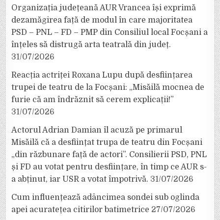
Organizația județeană AUR Vrancea își exprimă
dezamăgirea față de modul în care majoritatea
PSD – PNL – FD – PMP din Consiliul local Focșani a
înțeles să distrugă arta teatrală din județ.
31/07/2026
Reacția actriței Roxana Lupu după desființarea
trupei de teatru de la Focșani: „Misăilă mocnea de
furie că am îndrăznit să cerem explicații!”
31/07/2026
Actorul Adrian Damian îl acuză pe primarul
Misăilă că a desființat trupa de teatru din Focșani
„din răzbunare față de actori”. Consilierii PSD, PNL
și FD au votat pentru desființare, în timp ce AUR s-
a abținut, iar USR a votat împotrivă.
31/07/2026
Cum influențează adâncimea sondei sub oglinda
apei acuratețea citirilor batimetrice
27/07/2026