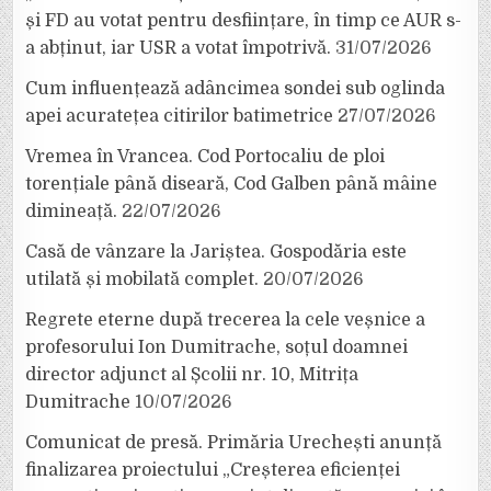
și FD au votat pentru desființare, în timp ce AUR s-
a abținut, iar USR a votat împotrivă.
31/07/2026
Cum influențează adâncimea sondei sub oglinda
apei acuratețea citirilor batimetrice
27/07/2026
Vremea în Vrancea. Cod Portocaliu de ploi
torențiale până diseară, Cod Galben până mâine
dimineață.
22/07/2026
Casă de vânzare la Jariștea. Gospodăria este
utilată și mobilată complet.
20/07/2026
Regrete eterne după trecerea la cele veșnice a
profesorului Ion Dumitrache, soțul doamnei
director adjunct al Școlii nr. 10, Mitrița
Dumitrache
10/07/2026
Comunicat de presă. Primăria Urechești anunță
finalizarea proiectului „Creșterea eficienței