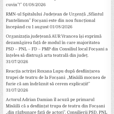
cuvin”!”
01/08/2026
RMN-ul Spitalului Județean de Urgență „Sfântul
Pantelimon” Focșani este din nou funcțional
începând cu 1 august
01/08/2026
Organizația județeană AUR Vrancea își exprimă
dezamăgirea față de modul în care majoritatea
PSD – PNL – FD – PMP din Consiliul local Focșani a
înțeles să distrugă arta teatrală din județ.
31/07/2026
Reacția actriței Roxana Lupu după desființarea
trupei de teatru de la Focșani: „Misăilă mocnea de
furie că am îndrăznit să cerem explicații!”
31/07/2026
Actorul Adrian Damian îl acuză pe primarul
Misăilă că a desființat trupa de teatru din Focșani
„din răzbunare față de actori”. Consilierii PSD, PNL