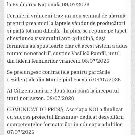
la Evaluarea Națională
09/07/2026
Fermierii vrânceni trag un nou semnal de alarmă:
prețuri prea mici la laptele vândut de producători
și piață tot mai dificilă. „În plus, se repune pe tapet
chestiunea sistemului anti-grindină, deși
fermierii au spus foarte clar că acest sistem a adus
numai nenorociri”, susține Vasilică Pamfil, unul
din liderii fermierilor vrânceni
08/07/2026
Se prelungesc contractele pentru parcările
rezidențiale din Municipiul Focșani
08/07/2026
AI Citizens mai are două luni până la începutul
unui nou sezon.
08/07/2026
COMUNICAT DE PRESĂ: Asociația NOI a finalizat
cu succes proiectul Erasmus+ dedicat dezvoltării
competențelor formatorilor în educația adulților
07/07/2026