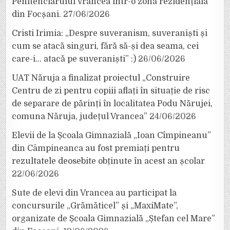
Penitenciarului Vrancea într-o zonă rezidențială
din Focșani.
27/06/2026
Cristi Irimia: „Despre suveranism, suveraniști și
cum se atacă singuri, fără să-și dea seama, cei
care-i… atacă pe suveraniști” :)
26/06/2026
UAT Năruja a finalizat proiectul „Construire
Centru de zi pentru copiii aflați în situație de risc
de separare de părinți în localitatea Podu Nărujei,
comuna Năruja, județul Vrancea”
24/06/2026
Elevii de la Școala Gimnazială „Ioan Cîmpineanu”
din Câmpineanca au fost premiați pentru
rezultatele deosebite obținute în acest an școlar
22/06/2026
Sute de elevi din Vrancea au participat la
concursurile „Grămăticel” și „MaxiMate”,
organizate de Școala Gimnazială „Ștefan cel Mare”