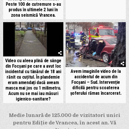
Peste 100 de cutremure s-au
produs în ultimele 2 luni în
zona seismică Vrancea.
Video cu aleea plină de sânge
din Focșani pe care a avut loc
Avem imaginile video de la
incidentul cu tânărul de 18 ani
accidentul de acum din
rănit cu cuțitul. În plandemie
Focșani – Sud. Intervenție
eram amendați dacă aveam
dificilă pentru scoaterea
masca mai jos cu 1 milimetru.
șoferului rămas încarcerat.
Acum nu se mai iau măsuri
igienico-sanitare?
Navigare
Medie lunară de 125.000 de vizitatori unici
în
pentru Ediție de Vrancea, în acest an. Vă