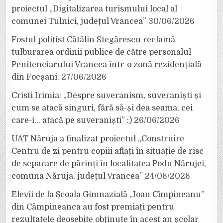
proiectul „Digitalizarea turismului local al
comunei Tulnici, județul Vrancea”
30/06/2026
Fostul polițist Cătălin Stegărescu reclamă
tulburarea ordinii publice de către personalul
Penitenciarului Vrancea într-o zonă rezidențială
din Focșani.
27/06/2026
Cristi Irimia: „Despre suveranism, suveraniști și
cum se atacă singuri, fără să-și dea seama, cei
care-i… atacă pe suveraniști” :)
26/06/2026
UAT Năruja a finalizat proiectul „Construire
Centru de zi pentru copiii aflați în situație de risc
de separare de părinți în localitatea Podu Nărujei,
comuna Năruja, județul Vrancea”
24/06/2026
Elevii de la Școala Gimnazială „Ioan Cîmpineanu”
din Câmpineanca au fost premiați pentru
rezultatele deosebite obținute în acest an școlar