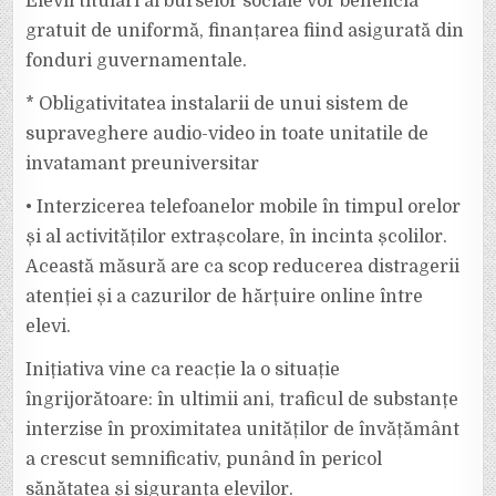
Elevii titulari ai burselor sociale vor beneficia
gratuit de uniformă, finanțarea fiind asigurată din
fonduri guvernamentale.
* Obligativitatea instalarii de unui sistem de
supraveghere audio-video in toate unitatile de
invatamant preuniversitar
•⁠ ⁠Interzicerea telefoanelor mobile în timpul orelor
și al activităților extrașcolare, în incinta școlilor.
Această măsură are ca scop reducerea distragerii
atenției și a cazurilor de hărțuire online între
elevi.
Inițiativa vine ca reacție la o situație
îngrijorătoare: în ultimii ani, traficul de substanțe
interzise în proximitatea unităților de învățământ
a crescut semnificativ, punând în pericol
sănătatea și siguranța elevilor.