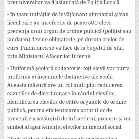
preuniversitar va fi asigurată de Poliția Locală
•⁠ ⁠în toate unitățile de învățământ gimnazial și/sau
liceal care au un efectiv de peste 500 elevi,
prezența unui organ de ordine publică (polițist sau
jandarm) devine obligatorie, pe durata orelor de
curs. Finanțarea se va face de la bugetul de stat,
prin Ministerul Afacerilor Interne.
•⁠ ⁠Uniformă școlară obligatorie: toți elevii vor purta
uniforma și însemnele distinctive ale școlii.
Aceasta măsură are un rol multiplu: reducerea
cazurilor de discriminare în rândul elevilor,
identificarea elevilor de către organele de ordine
publică, pentru eficientizarea actiunilor de
prevenire a săvârşirii de infracțiuni, precum și un
simbol al apartenenței elevilor în mediul social.