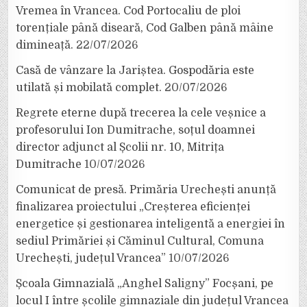
Vremea în Vrancea. Cod Portocaliu de ploi
torențiale până diseară, Cod Galben până mâine
dimineață.
22/07/2026
Casă de vânzare la Jariștea. Gospodăria este
utilată și mobilată complet.
20/07/2026
Regrete eterne după trecerea la cele veșnice a
profesorului Ion Dumitrache, soțul doamnei
director adjunct al Școlii nr. 10, Mitrița
Dumitrache
10/07/2026
Comunicat de presă. Primăria Urechești anunță
finalizarea proiectului „Creșterea eficienței
energetice și gestionarea inteligentă a energiei în
sediul Primăriei și Căminul Cultural, Comuna
Urechești, județul Vrancea”
10/07/2026
Școala Gimnazială „Anghel Saligny” Focșani, pe
locul I între școlile gimnaziale din județul Vrancea