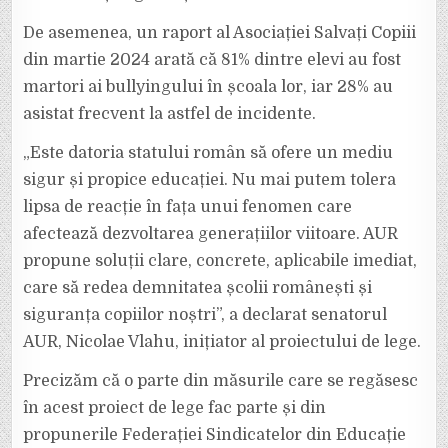
De asemenea, un raport al Asociației Salvați Copiii
din martie 2024 arată că 81% dintre elevi au fost
martori ai bullyingului în școala lor, iar 28% au
asistat frecvent la astfel de incidente.
„Este datoria statului român să ofere un mediu
sigur și propice educației. Nu mai putem tolera
lipsa de reacție în fața unui fenomen care
afectează dezvoltarea generațiilor viitoare. AUR
propune soluții clare, concrete, aplicabile imediat,
care să redea demnitatea școlii românești și
siguranța copiilor noștri”, a declarat senatorul
AUR, Nicolae Vlahu, inițiator al proiectului de lege.
Precizăm că o parte din măsurile care se regăsesc
în acest proiect de lege fac parte și din
propunerile Federației Sindicatelor din Educație