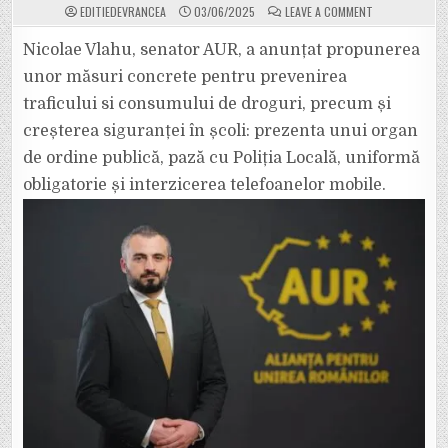
ON
EDITIEDEVRANCEA
03/06/2025
LEAVE A COMMENT
REVOLUȚIE
ÎN
ȘCOLI.
Nicolae Vlahu, senator AUR, a anunțat propunerea
PREZENȚA
UNUI
unor măsuri concrete pentru prevenirea
ORGAN
DE
traficului si consumului de droguri, precum și
ORDINE
PUBLICĂ,
creșterea siguranței în școli: prezenta unui organ
PAZĂ
CU
POLIȚIA
de ordine publică, pază cu Poliția Locală, uniformă
LOCALĂ,
UNIFORMĂ
obligatorie și interzicerea telefoanelor mobile.
OBLIGATORIE
ȘI
INTERZICEREA
TELEFOANELOR
MOBILE.