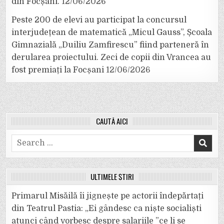
din Focșani.
12/06/2026
Peste 200 de elevi au participat la concursul
interjudețean de matematică „Micul Gauss”, Școala
Gimnazială „Duiliu Zamfirescu” fiind parteneră în
derularea proiectului. Zeci de copii din Vrancea au
fost premiați la Focșani
12/06/2026
CAUTĂ AICI
Search
for:
ULTIMELE ȘTIRI
Primarul Misăilă îi jignește pe actorii îndepărtați
din Teatrul Pastia: „Ei gândesc ca niște socialiști
atunci când vorbesc despre salariile ”ce li se