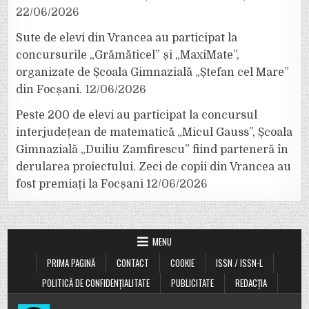
22/06/2026
Sute de elevi din Vrancea au participat la
concursurile „Grămăticel” și „MaxiMate”,
organizate de Școala Gimnazială „Ștefan cel Mare”
din Focșani.
12/06/2026
Peste 200 de elevi au participat la concursul
interjudețean de matematică „Micul Gauss”, Școala
Gimnazială „Duiliu Zamfirescu” fiind parteneră în
derularea proiectului. Zeci de copii din Vrancea au
fost premiați la Focșani
12/06/2026
MENU
PRIMA PAGINĂ
CONTACT
COOKIE
ISSN / ISSN-L
POLITICĂ DE CONFIDENȚIALITATE
PUBLICITATE
REDACȚIA