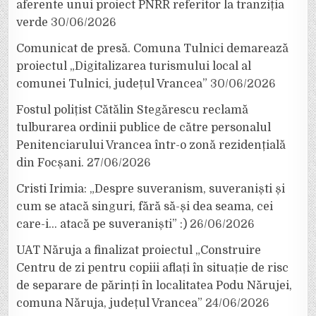
aferente unui proiect PNRR referitor la tranziția
verde
30/06/2026
Comunicat de presă. Comuna Tulnici demarează
proiectul „Digitalizarea turismului local al
comunei Tulnici, județul Vrancea”
30/06/2026
Fostul polițist Cătălin Stegărescu reclamă
tulburarea ordinii publice de către personalul
Penitenciarului Vrancea într-o zonă rezidențială
din Focșani.
27/06/2026
Cristi Irimia: „Despre suveranism, suveraniști și
cum se atacă singuri, fără să-și dea seama, cei
care-i… atacă pe suveraniști” :)
26/06/2026
UAT Năruja a finalizat proiectul „Construire
Centru de zi pentru copiii aflați în situație de risc
de separare de părinți în localitatea Podu Nărujei,
comuna Năruja, județul Vrancea”
24/06/2026