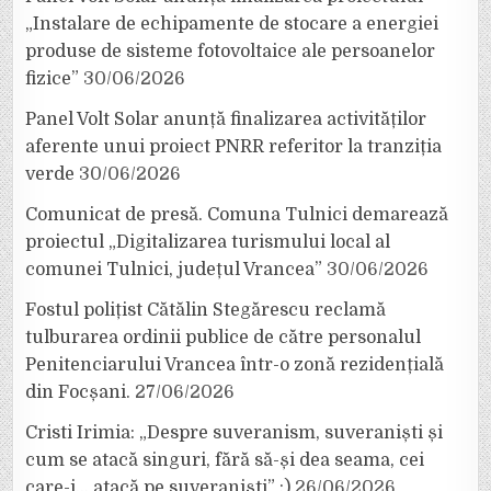
„Instalare de echipamente de stocare a energiei
produse de sisteme fotovoltaice ale persoanelor
fizice”
30/06/2026
Panel Volt Solar anunță finalizarea activităților
aferente unui proiect PNRR referitor la tranziția
verde
30/06/2026
Comunicat de presă. Comuna Tulnici demarează
proiectul „Digitalizarea turismului local al
comunei Tulnici, județul Vrancea”
30/06/2026
Fostul polițist Cătălin Stegărescu reclamă
tulburarea ordinii publice de către personalul
Penitenciarului Vrancea într-o zonă rezidențială
din Focșani.
27/06/2026
Cristi Irimia: „Despre suveranism, suveraniști și
cum se atacă singuri, fără să-și dea seama, cei
care-i… atacă pe suveraniști” :)
26/06/2026