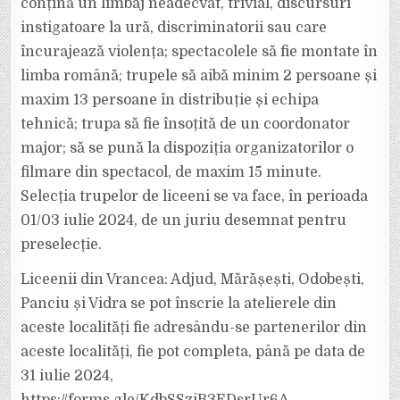
conțină un limbaj neadecvat, trivial, discursuri
instigatoare la ură, discriminatorii sau care
încurajează violența; spectacolele să fie montate în
limba română; trupele să aibă minim 2 persoane și
maxim 13 persoane în distribuție și echipa
tehnică; trupa să fie însoțită de un coordonator
major; să se pună la dispoziția organizatorilor o
filmare din spectacol, de maxim 15 minute.
Selecția trupelor de liceeni se va face, în perioada
01/03 iulie 2024, de un juriu desemnat pentru
preselecție.
Liceenii din Vrancea: Adjud, Mărășești, Odobești,
Panciu și Vidra se pot înscrie la atelierele din
aceste localități fie adresându-se partenerilor din
aceste localități, fie pot completa, până pe data de
31 iulie 2024,