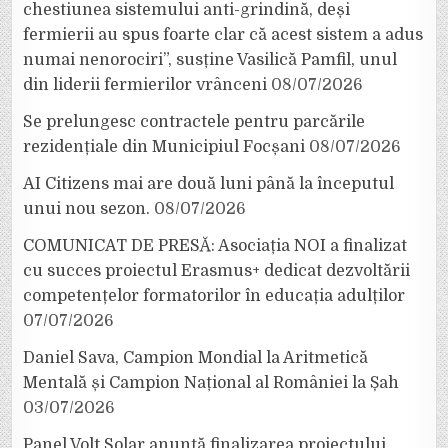
chestiunea sistemului anti-grindină, deși
fermierii au spus foarte clar că acest sistem a adus
numai nenorociri”, susține Vasilică Pamfil, unul
din liderii fermierilor vrânceni
08/07/2026
Se prelungesc contractele pentru parcările
rezidențiale din Municipiul Focșani
08/07/2026
AI Citizens mai are două luni până la începutul
unui nou sezon.
08/07/2026
COMUNICAT DE PRESĂ: Asociația NOI a finalizat
cu succes proiectul Erasmus+ dedicat dezvoltării
competențelor formatorilor în educația adulților
07/07/2026
Daniel Sava, Campion Mondial la Aritmetică
Mentală și Campion Național al României la Șah
03/07/2026
Panel Volt Solar anunță finalizarea proiectului