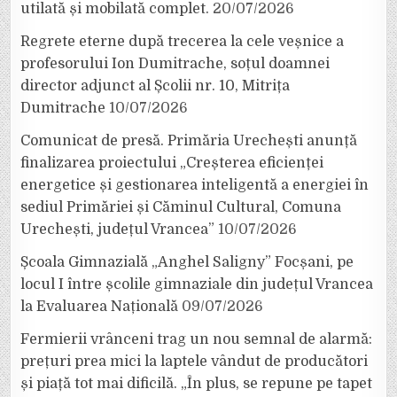
utilată și mobilată complet.
20/07/2026
Regrete eterne după trecerea la cele veșnice a
profesorului Ion Dumitrache, soțul doamnei
director adjunct al Școlii nr. 10, Mitrița
Dumitrache
10/07/2026
Comunicat de presă. Primăria Urechești anunță
finalizarea proiectului „Creșterea eficienței
energetice și gestionarea inteligentă a energiei în
sediul Primăriei și Căminul Cultural, Comuna
Urechești, județul Vrancea”
10/07/2026
Școala Gimnazială „Anghel Saligny” Focșani, pe
locul I între școlile gimnaziale din județul Vrancea
la Evaluarea Națională
09/07/2026
Fermierii vrânceni trag un nou semnal de alarmă:
prețuri prea mici la laptele vândut de producători
și piață tot mai dificilă. „În plus, se repune pe tapet