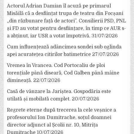
Actorul Adrian Damian îl acuză pe primarul
Misăilă că a desființat trupa de teatru din Focșani
„din răzbunare față de actori”. Consilierii PSD, PNL
și FD au votat pentru desființare, în timp ce AUR s-
a abținut, iar USR a votat împotrivă.
31/07/2026
Cum influențează adâncimea sondei sub oglinda
apei acuratețea citirilor batimetrice
27/07/2026
Vremea în Vrancea. Cod Portocaliu de ploi
torențiale până diseară, Cod Galben până mâine
dimineață.
22/07/2026
Casă de vânzare la Jariștea. Gospodăria este
utilată și mobilată complet.
20/07/2026
Regrete eterne după trecerea la cele veșnice a
profesorului Ion Dumitrache, soțul doamnei
director adjunct al Școlii nr. 10, Mitrița
Dumitrache
10/07/2026