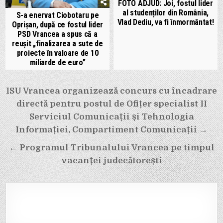
FOTO ADJUD: Joi, fostul lider
al studenților din România,
S-a enervat Ciobotaru pe
Vlad Dediu, va fi înmormântat!
Oprișan, după ce fostul lider
PSD Vrancea a spus că a
reușit „finalizarea a sute de
proiecte în valoare de 10
miliarde de euro”
Navigare
ISU Vrancea organizează concurs cu încadrare
în
directă pentru postul de Ofițer specialist II
articole
Serviciul Comunicații și Tehnologia
Informației, Compartiment Comunicații →
← Programul Tribunalului Vrancea pe timpul
vacanței judecătorești