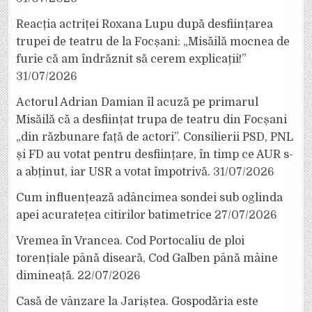
Reacția actriței Roxana Lupu după desființarea
trupei de teatru de la Focșani: „Misăilă mocnea de
furie că am îndrăznit să cerem explicații!”
31/07/2026
Actorul Adrian Damian îl acuză pe primarul
Misăilă că a desființat trupa de teatru din Focșani
„din răzbunare față de actori”. Consilierii PSD, PNL
și FD au votat pentru desființare, în timp ce AUR s-
a abținut, iar USR a votat împotrivă.
31/07/2026
Cum influențează adâncimea sondei sub oglinda
apei acuratețea citirilor batimetrice
27/07/2026
Vremea în Vrancea. Cod Portocaliu de ploi
torențiale până diseară, Cod Galben până mâine
dimineață.
22/07/2026
Casă de vânzare la Jariștea. Gospodăria este