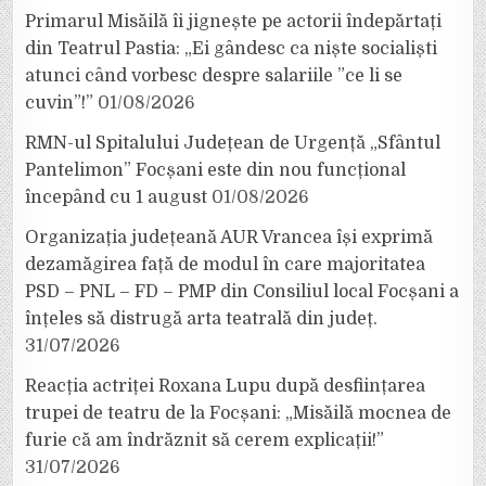
Primarul Misăilă îi jignește pe actorii îndepărtați
din Teatrul Pastia: „Ei gândesc ca niște socialiști
atunci când vorbesc despre salariile ”ce li se
cuvin”!”
01/08/2026
RMN-ul Spitalului Județean de Urgență „Sfântul
Pantelimon” Focșani este din nou funcțional
începând cu 1 august
01/08/2026
Organizația județeană AUR Vrancea își exprimă
dezamăgirea față de modul în care majoritatea
PSD – PNL – FD – PMP din Consiliul local Focșani a
înțeles să distrugă arta teatrală din județ.
31/07/2026
Reacția actriței Roxana Lupu după desființarea
trupei de teatru de la Focșani: „Misăilă mocnea de
furie că am îndrăznit să cerem explicații!”
31/07/2026