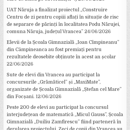
UAT Năruja a finalizat proiectul „Construire
Centru de zi pentru copiii aflați în situație de risc
de separare de părinți în localitatea Podu Nărujei,
comuna Năruja, județul Vrancea”
24/06/2026
Elevii de la Școala Gimnazială „Ioan Cîmpineanu”
din Câmpineanca au fost premiați pentru
rezultatele deosebite obținute în acest an școlar
22/06/2026
Sute de elevi din Vrancea au participat la
concursurile „Grămăticel” și „MaxiMate”,
organizate de Școala Gimnazială „Ștefan cel Mare”
din Focșani.
12/06/2026
Peste 200 de elevi au participat la concursul
interjudețean de matematică „Micul Gauss”, Școala
Gimnazială „Duiliu Zamfirescu” fiind parteneră în
derularea proiectului. Zeci de copii din Vrancea au