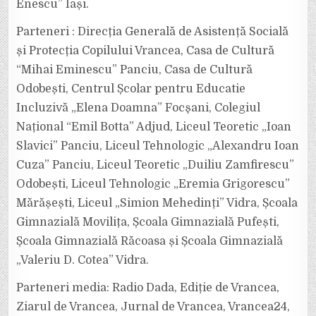
Enescu” Iași.
Parteneri : Direcția Generală de Asistență Socială
și Protecția Copilului Vrancea, Casa de Cultură
“Mihai Eminescu” Panciu, Casa de Cultură
Odobești, Centrul Școlar pentru Educatie
Incluzivă „Elena Doamna” Focşani, Colegiul
Național “Emil Botta” Adjud, Liceul Teoretic „Ioan
Slavici” Panciu, Liceul Tehnologic „Alexandru Ioan
Cuza” Panciu, Liceul Teoretic „Duiliu Zamfirescu”
Odobești, Liceul Tehnologic „Eremia Grigorescu”
Mărășești, Liceul „Simion Mehedinți” Vidra, Școala
Gimnazială Movilița, Școala Gimnazială Pufești,
Școala Gimnazială Răcoasa și Școala Gimnazială
„Valeriu D. Cotea” Vidra.
Parteneri media: Radio Dada, Ediție de Vrancea,
Ziarul de Vrancea, Jurnal de Vrancea, Vrancea24,