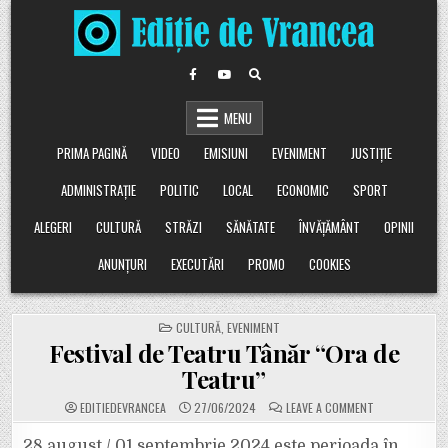
Skip
to
content
MENU
PRIMA PAGINĂ
VIDEO
EMISIUNI
EVENIMENT
JUSTIȚIE
ADMINISTRAȚIE
POLITIC
LOCAL
ECONOMIC
SPORT
ALEGERI
CULTURĂ
STRĂZI
SĂNĂTATE
ÎNVĂȚĂMÂNT
OPINII
ANUNȚURI
EXECUTĂRI
PROMO
COOKIES
POSTED
CULTURĂ
,
EVENIMENT
IN
Festival de Teatru Tânăr “Ora de
Teatru”
ON
EDITIEDEVRANCEA
27/06/2024
LEAVE A COMMENT
FESTIVAL
DE
TEATRU
28 august / 01 septembrie 2024 este perioada în