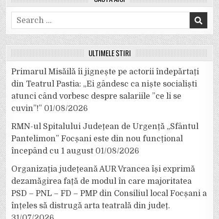
Search
for:
ULTIMELE ȘTIRI
Primarul Misăilă îi jignește pe actorii îndepărtați
din Teatrul Pastia: „Ei gândesc ca niște socialiști
atunci când vorbesc despre salariile ”ce li se
cuvin”!”
01/08/2026
RMN-ul Spitalului Județean de Urgență „Sfântul
Pantelimon” Focșani este din nou funcțional
începând cu 1 august
01/08/2026
Organizația județeană AUR Vrancea își exprimă
dezamăgirea față de modul în care majoritatea
PSD – PNL – FD – PMP din Consiliul local Focșani a
înțeles să distrugă arta teatrală din județ.
31/07/2026