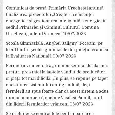
Comunicat de presă. Primăria Urechești anunță
finalizarea proiectului „Creșterea eficienței
energetice și gestionarea inteligentă a energiei în
sediul Primăriei și Căminul Cultural, Comuna
Urechești, județul Vrancea”
10/07/2026
Școala Gimnazială „Anghel Saligny” Focșani, pe
locul I între școlile gimnaziale din județul Vrancea
la Evaluarea Națională
09/07/2026
Fermierii vrânceni trag un nou semnal de alarmă:
prețuri prea mici la laptele vândut de producători
și piață tot mai dificilă. „În plus, se repune pe tapet
chestiunea sistemului anti-grindină, deși
fermierii au spus foarte clar că acest sistem a adus
numai nenorociri”, susține Vasilică Pamfil, unul
din liderii fermierilor vrânceni
08/07/2026
Se prelungesc contractele pentru parcările