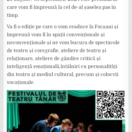
TÂNĂR
“ORA
care vom fi împreună la cel de-al șaselea pas în
DE
TEATRU”
timp.
Va fi o ediție pe care o vom readuce la Focșani și
împreună vom fi în spații convenționale și
neconvenționale și ne vom bucura de spectacole
de teatru și coregrafie, ateliere de teatru și
relaționare, ateliere de gândire critică și
inteligență emoțională,întâlniri cu personalități
din teatru și mediul cultural, precum și colocvii
vocaționale.