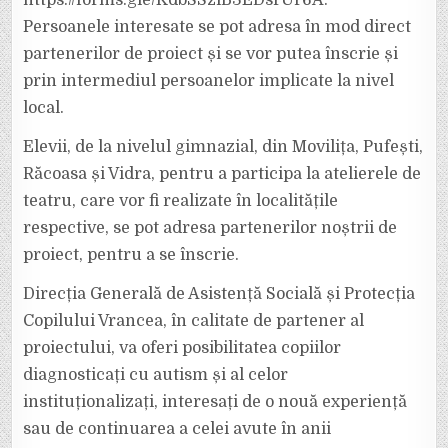
https://forms.gle/KdbSSziB3EDsrUr6A.
Persoanele interesate se pot adresa în mod direct
partenerilor de proiect și se vor putea înscrie și
prin intermediul persoanelor implicate la nivel
local.
Elevii, de la nivelul gimnazial, din Movilița, Pufești,
Răcoasa și Vidra, pentru a participa la atelierele de
teatru, care vor fi realizate în localitățile
respective, se pot adresa partenerilor noștrii de
proiect, pentru a se înscrie.
Direcția Generală de Asistență Socială și Protecția
Copilului Vrancea, în calitate de partener al
proiectului, va oferi posibilitatea copiilor
diagnosticați cu autism și al celor
instituționalizați, interesați de o nouă experiență
sau de continuarea a celei avute în anii