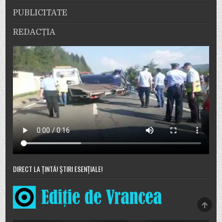
PUBLICITATE
REDACȚIA
DIRECT LA ȚINTĂ! ȘTIRI ESENȚIALE!
SCRO
TO
TOP