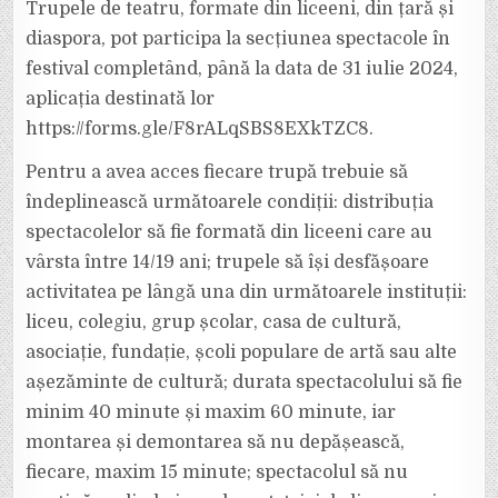
Trupele de teatru, formate din liceeni, din țară și
diaspora, pot participa la secțiunea spectacole în
festival completând, până la data de 31 iulie 2024,
aplicația destinată lor
https://forms.gle/F8rALqSBS8EXkTZC8.
Pentru a avea acces fiecare trupă trebuie să
îndeplinească următoarele condiții: distribuția
spectacolelor să fie formată din liceeni care au
vârsta între 14/19 ani; trupele să își desfășoare
activitatea pe lângă una din următoarele instituții:
liceu, colegiu, grup școlar, casa de cultură,
asociație, fundație, școli populare de artă sau alte
așezăminte de cultură; durata spectacolului să fie
minim 40 minute și maxim 60 minute, iar
montarea și demontarea să nu depășească,
fiecare, maxim 15 minute; spectacolul să nu