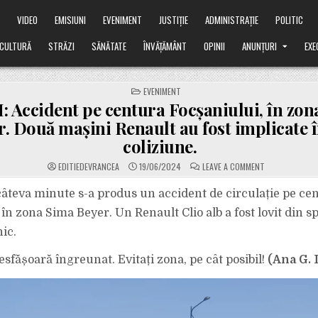
Ă
VIDEO
EMISIUNI
EVENIMENT
JUSTIȚIE
ADMINISTRAȚIE
POLITIC
CULTURĂ
STRĂZI
SĂNĂTATE
ÎNVĂȚĂMÂNT
OPINII
ANUNȚURI
EXE
POSTED
EVENIMENT
IN
 Accident pe centura Focșaniului, în zon
r. Două mașini Renault au fost implicate 
coliziune.
ON
EDITIEDEVRANCEA
19/06/2024
LEAVE A COMMENT
ACUM:
ACCIDENT
PE
âteva minute s-a produs un accident de circulație pe ce
CENTURA
FOCȘANIULUI,
în zona Sima Beyer. Un Renault Clio alb a fost lovit din s
ÎN
ZONA
ic.
SIMA
BEYER.
DOUĂ
esfășoară îngreunat. Evitați zona, pe cât posibil!
MAȘINI
(Ana G. I
RENAULT
AU
FOST
IMPLICATE
ÎNTR-
O