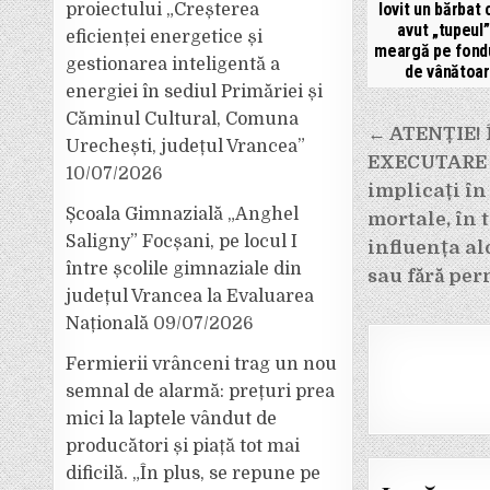
lovit un bărbat 
proiectului „Creșterea
avut „tupeul”
eficienței energetice și
meargă pe fondu
gestionarea inteligentă a
de vânătoar
energiei în sediul Primăriei și
Căminul Cultural, Comuna
Navigar
← ATENȚIE! 
Urechești, județul Vrancea”
în
EXECUTARE p
10/07/2026
articole
implicați în
Școala Gimnazială „Anghel
mortale, în 
Saligny” Focșani, pe locul I
influența al
între școlile gimnaziale din
sau fără per
județul Vrancea la Evaluarea
Națională
09/07/2026
Fermierii vrânceni trag un nou
semnal de alarmă: prețuri prea
mici la laptele vândut de
producători și piață tot mai
dificilă. „În plus, se repune pe