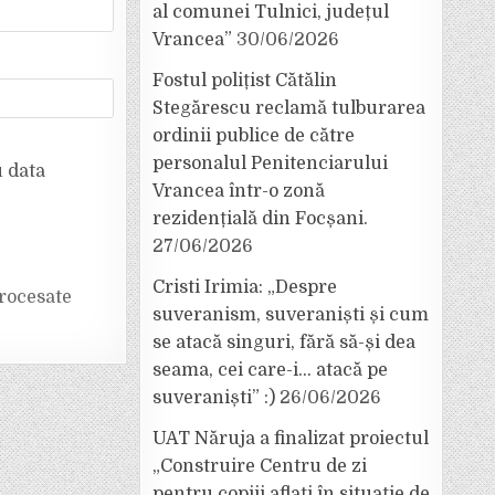
al comunei Tulnici, județul
Vrancea”
30/06/2026
Fostul polițist Cătălin
Stegărescu reclamă tulburarea
ordinii publice de către
personalul Penitenciarului
u data
Vrancea într-o zonă
rezidențială din Focșani.
27/06/2026
Cristi Irimia: „Despre
rocesate
suveranism, suveraniști și cum
se atacă singuri, fără să-și dea
seama, cei care-i… atacă pe
suveraniști” :)
26/06/2026
UAT Năruja a finalizat proiectul
„Construire Centru de zi
pentru copiii aflați în situație de