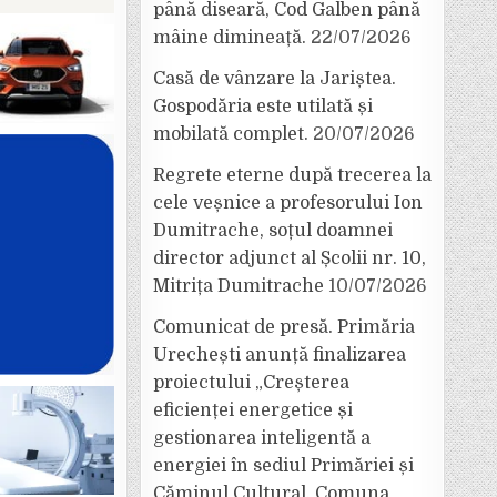
până diseară, Cod Galben până
mâine dimineață.
22/07/2026
Casă de vânzare la Jariștea.
Gospodăria este utilată și
mobilată complet.
20/07/2026
Regrete eterne după trecerea la
cele veșnice a profesorului Ion
Dumitrache, soțul doamnei
director adjunct al Școlii nr. 10,
Mitrița Dumitrache
10/07/2026
Comunicat de presă. Primăria
Urechești anunță finalizarea
proiectului „Creșterea
eficienței energetice și
gestionarea inteligentă a
energiei în sediul Primăriei și
Căminul Cultural, Comuna