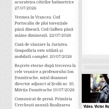
acuratețea citirilor batimetrice
27/07/2026
Vremea în Vrancea. Cod
Portocaliu de ploi torențiale
până diseară, Cod Galben până
mâine dimineață.
22/07/2026
Casă de vânzare la Jariștea.
Gospodăria este utilată și
mobilată complet.
20/07/2026
Regrete eterne după trecerea la
cele veșnice a profesorului Ion
Dumitrache, soțul doamnei
director adjunct al Școlii nr. 10,
Mitrița Dumitrache
10/07/2026
Comunicat de presă. Primăria
Urechești anunță finalizarea
Video. Victor R