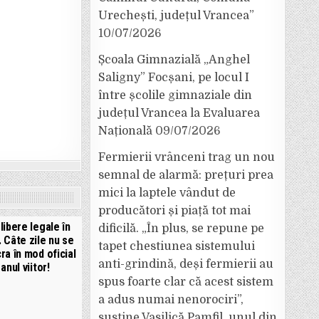
Urechești, județul Vrancea”
10/07/2026
Școala Gimnazială „Anghel
Saligny” Focșani, pe locul I
între școlile gimnaziale din
județul Vrancea la Evaluarea
Națională
09/07/2026
Fermierii vrânceni trag un nou
semnal de alarmă: prețuri prea
mici la laptele vândut de
producători și piață tot mai
 libere legale în
dificilă. „În plus, se repune pe
 Câte zile nu se
tapet chestiunea sistemului
cra în mod oficial
anti-grindină, deși fermierii au
anul viitor!
spus foarte clar că acest sistem
a adus numai nenorociri”,
susține Vasilică Pamfil, unul din