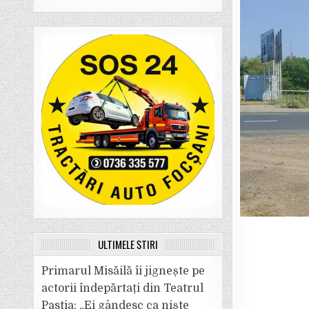
ULTIMELE ȘTIRI
Primarul Misăilă îi jignește pe
actorii îndepărtați din Teatrul
Pastia: „Ei gândesc ca niște