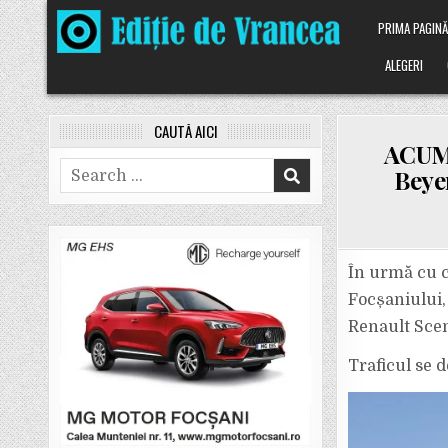
Skip
PRIMA PAGIN
to
content
ALEGERI
CAUTĂ AICI
ACUM:
Search
Beye
for:
În urmă cu c
Focșaniului, 
Renault Scen
Traficul se d