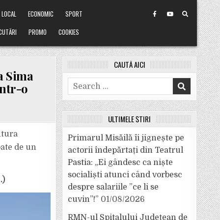
LOCAL
ECONOMIC
SPORT
CUTĂRI
PROMO
COOKIES
CAUTĂ AICI
a Sima
Search
într-o
for:
ULTIMELE ȘTIRI
ntura
Primarul Misăilă îi jignește pe
pate de un
actorii îndepărtați din Teatrul
Pastia: „Ei gândesc ca niște
socialiști atunci când vorbesc
.)
despre salariile ”ce li se
cuvin”!”
01/08/2026
RMN-ul Spitalului Județean de