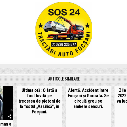
ARTICOLE SIMILARE
Ultima oră: O fată a
Alertă. Accident între
Zile
fost lovită pe
Focșani și Garoafa. Se
2022.
trecerea de pietoni de
circulă greu pe
va lu
la fostul „Vasilică”, în
ambele sensuri.
Focșani.
oman a