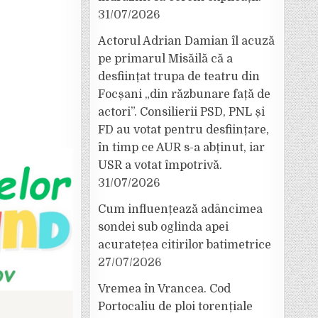
31/07/2026
Actorul Adrian Damian îl acuză
pe primarul Misăilă că a
desființat trupa de teatru din
Focșani „din răzbunare față de
actori”. Consilierii PSD, PNL și
FD au votat pentru desființare,
în timp ce AUR s-a abținut, iar
USR a votat împotrivă.
31/07/2026
Cum influențează adâncimea
sondei sub oglinda apei
acuratețea citirilor batimetrice
27/07/2026
Vremea în Vrancea. Cod
Portocaliu de ploi torențiale