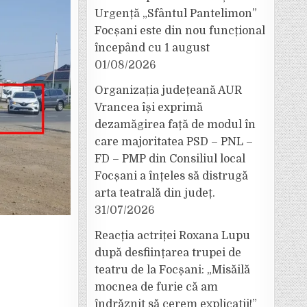
Urgență „Sfântul Pantelimon”
Focșani este din nou funcțional
începând cu 1 august
01/08/2026
Organizația județeană AUR
Vrancea își exprimă
dezamăgirea față de modul în
care majoritatea PSD – PNL –
FD – PMP din Consiliul local
Focșani a înțeles să distrugă
arta teatrală din județ.
31/07/2026
Reacția actriței Roxana Lupu
după desființarea trupei de
teatru de la Focșani: „Misăilă
mocnea de furie că am
îndrăznit să cerem explicații!”