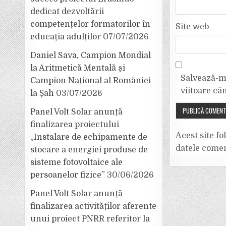
dedicat dezvoltării
competențelor formatorilor în
Site web
educația adulților
07/07/2026
Daniel Sava, Campion Mondial
la Aritmetică Mentală și
Salvează-mi
Campion Național al României
viitoare câ
la Șah
03/07/2026
Panel Volt Solar anunță
finalizarea proiectului
Acest site f
„Instalare de echipamente de
datele comen
stocare a energiei produse de
sisteme fotovoltaice ale
persoanelor fizice”
30/06/2026
Panel Volt Solar anunță
finalizarea activităților aferente
unui proiect PNRR referitor la