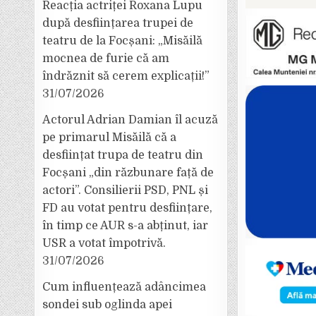
Reacția actriței Roxana Lupu
după desființarea trupei de
teatru de la Focșani: „Misăilă
mocnea de furie că am
îndrăznit să cerem explicații!”
31/07/2026
Actorul Adrian Damian îl acuză
pe primarul Misăilă că a
desființat trupa de teatru din
Focșani „din răzbunare față de
actori”. Consilierii PSD, PNL și
FD au votat pentru desființare,
în timp ce AUR s-a abținut, iar
USR a votat împotrivă.
31/07/2026
Cum influențează adâncimea
sondei sub oglinda apei