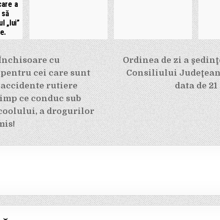
care a
 să
l „lui”
e.
e
Închisoare cu
Ordinea de zi a şedinţ
entru cei care sunt
Consiliului Judeţean
 accidente rutiere
data de 21
timp ce conduc sub
coolului, a drogurilor
mis!