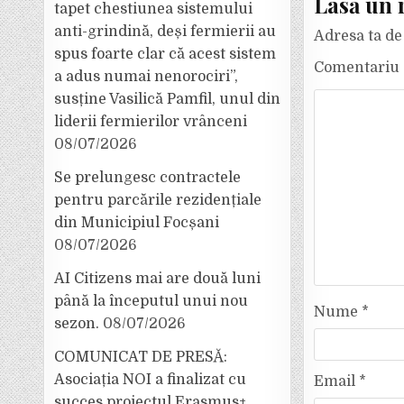
Lasă un 
tapet chestiunea sistemului
anti-grindină, deși fermierii au
Adresa ta de 
spus foarte clar că acest sistem
Comentariu
a adus numai nenorociri”,
susține Vasilică Pamfil, unul din
liderii fermierilor vrânceni
08/07/2026
Se prelungesc contractele
pentru parcările rezidențiale
din Municipiul Focșani
08/07/2026
AI Citizens mai are două luni
până la începutul unui nou
Nume
*
sezon.
08/07/2026
COMUNICAT DE PRESĂ:
Asociația NOI a finalizat cu
Email
*
succes proiectul Erasmus+