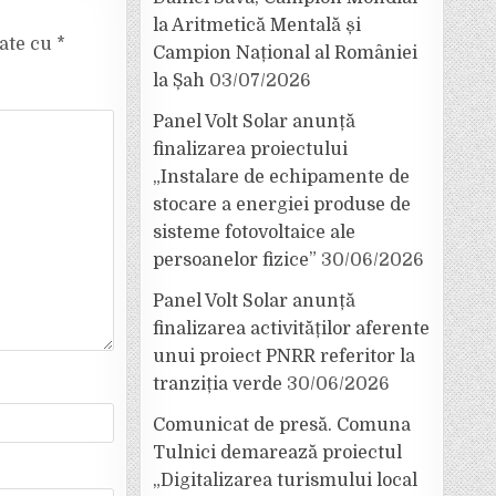
la Aritmetică Mentală și
cate cu
*
Campion Național al României
la Șah
03/07/2026
Panel Volt Solar anunță
finalizarea proiectului
„Instalare de echipamente de
stocare a energiei produse de
sisteme fotovoltaice ale
persoanelor fizice”
30/06/2026
Panel Volt Solar anunță
finalizarea activităților aferente
unui proiect PNRR referitor la
tranziția verde
30/06/2026
Comunicat de presă. Comuna
Tulnici demarează proiectul
„Digitalizarea turismului local