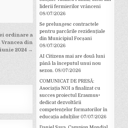
liderii fermierilor vrânceni
08/07/2026
Se prelungesc contractele
pentru parcările rezidențiale
ei ordinare a
din Municipiul Focșani
 Vrancea din
08/07/2026
 iunie 2024 →
AI Citizens mai are două luni
până la începutul unui nou
sezon.
08/07/2026
COMUNICAT DE PRESĂ:
Asociația NOI a finalizat cu
succes proiectul Erasmus+
dedicat dezvoltării
competențelor formatorilor în
educația adulților
07/07/2026
Daniel Sava, Campion Mondial