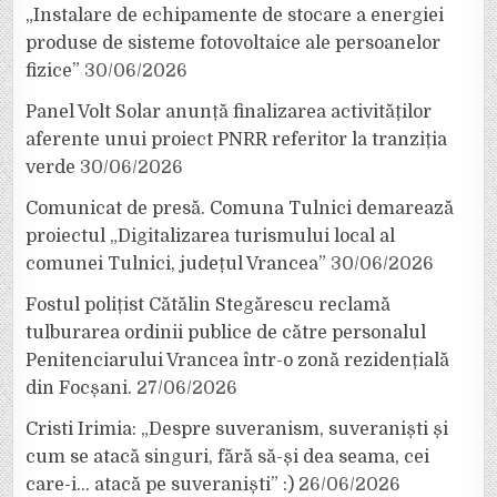
„Instalare de echipamente de stocare a energiei
produse de sisteme fotovoltaice ale persoanelor
fizice”
30/06/2026
Panel Volt Solar anunță finalizarea activităților
aferente unui proiect PNRR referitor la tranziția
verde
30/06/2026
Comunicat de presă. Comuna Tulnici demarează
proiectul „Digitalizarea turismului local al
comunei Tulnici, județul Vrancea”
30/06/2026
Fostul polițist Cătălin Stegărescu reclamă
tulburarea ordinii publice de către personalul
Penitenciarului Vrancea într-o zonă rezidențială
din Focșani.
27/06/2026
Cristi Irimia: „Despre suveranism, suveraniști și
cum se atacă singuri, fără să-și dea seama, cei
care-i… atacă pe suveraniști” :)
26/06/2026