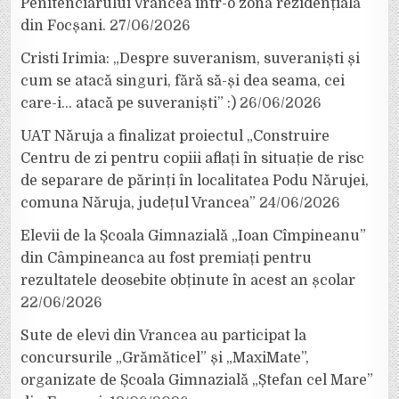
Penitenciarului Vrancea într-o zonă rezidențială
din Focșani.
27/06/2026
Cristi Irimia: „Despre suveranism, suveraniști și
cum se atacă singuri, fără să-și dea seama, cei
care-i… atacă pe suveraniști” :)
26/06/2026
UAT Năruja a finalizat proiectul „Construire
Centru de zi pentru copiii aflați în situație de risc
de separare de părinți în localitatea Podu Nărujei,
comuna Năruja, județul Vrancea”
24/06/2026
Elevii de la Școala Gimnazială „Ioan Cîmpineanu”
din Câmpineanca au fost premiați pentru
rezultatele deosebite obținute în acest an școlar
22/06/2026
Sute de elevi din Vrancea au participat la
concursurile „Grămăticel” și „MaxiMate”,
organizate de Școala Gimnazială „Ștefan cel Mare”