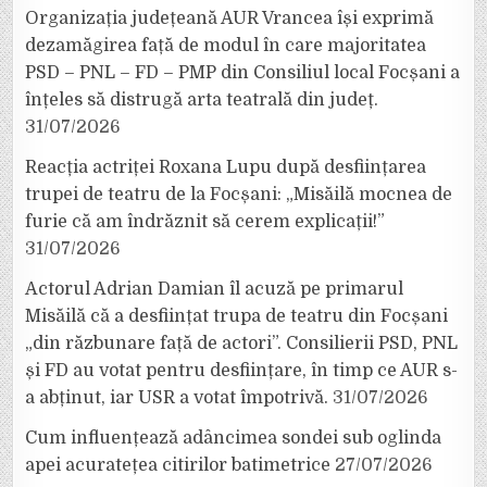
Organizația județeană AUR Vrancea își exprimă
dezamăgirea față de modul în care majoritatea
PSD – PNL – FD – PMP din Consiliul local Focșani a
înțeles să distrugă arta teatrală din județ.
31/07/2026
Reacția actriței Roxana Lupu după desființarea
trupei de teatru de la Focșani: „Misăilă mocnea de
furie că am îndrăznit să cerem explicații!”
31/07/2026
Actorul Adrian Damian îl acuză pe primarul
Misăilă că a desființat trupa de teatru din Focșani
„din răzbunare față de actori”. Consilierii PSD, PNL
și FD au votat pentru desființare, în timp ce AUR s-
a abținut, iar USR a votat împotrivă.
31/07/2026
Cum influențează adâncimea sondei sub oglinda
apei acuratețea citirilor batimetrice
27/07/2026