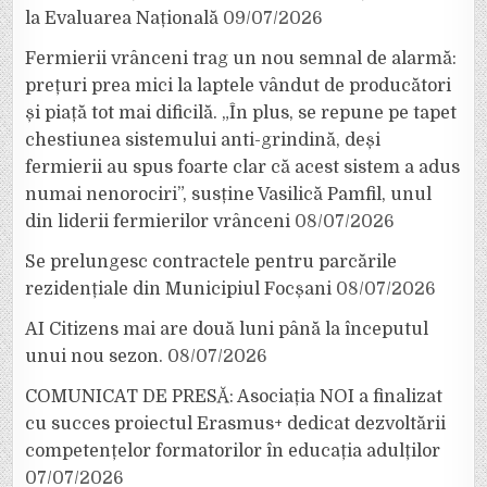
la Evaluarea Națională
09/07/2026
Fermierii vrânceni trag un nou semnal de alarmă:
prețuri prea mici la laptele vândut de producători
și piață tot mai dificilă. „În plus, se repune pe tapet
chestiunea sistemului anti-grindină, deși
fermierii au spus foarte clar că acest sistem a adus
numai nenorociri”, susține Vasilică Pamfil, unul
din liderii fermierilor vrânceni
08/07/2026
Se prelungesc contractele pentru parcările
rezidențiale din Municipiul Focșani
08/07/2026
AI Citizens mai are două luni până la începutul
unui nou sezon.
08/07/2026
COMUNICAT DE PRESĂ: Asociația NOI a finalizat
cu succes proiectul Erasmus+ dedicat dezvoltării
competențelor formatorilor în educația adulților
07/07/2026