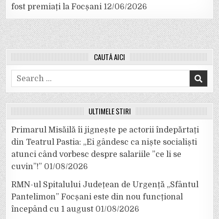
fost premiați la Focșani
12/06/2026
CAUTĂ AICI
Search
for:
ULTIMELE ȘTIRI
Primarul Misăilă îi jignește pe actorii îndepărtați
din Teatrul Pastia: „Ei gândesc ca niște socialiști
atunci când vorbesc despre salariile ”ce li se
cuvin”!”
01/08/2026
RMN-ul Spitalului Județean de Urgență „Sfântul
Pantelimon” Focșani este din nou funcțional
începând cu 1 august
01/08/2026