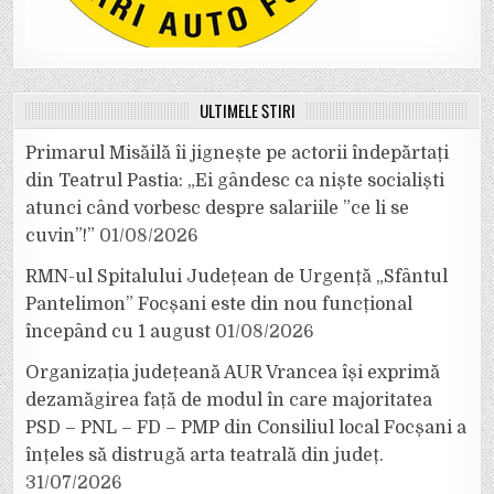
ULTIMELE ȘTIRI
Primarul Misăilă îi jignește pe actorii îndepărtați
din Teatrul Pastia: „Ei gândesc ca niște socialiști
atunci când vorbesc despre salariile ”ce li se
cuvin”!”
01/08/2026
RMN-ul Spitalului Județean de Urgență „Sfântul
Pantelimon” Focșani este din nou funcțional
începând cu 1 august
01/08/2026
Organizația județeană AUR Vrancea își exprimă
dezamăgirea față de modul în care majoritatea
PSD – PNL – FD – PMP din Consiliul local Focșani a
înțeles să distrugă arta teatrală din județ.
31/07/2026