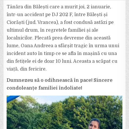
ANDREEA
A
Tânăra din Bălești care a murit joi, 2 ianuarie,
FOST
CONDUSĂ
într-un accident pe DJ 202 F, între Bălești și
ASTĂZI
PE
Ciorăști (jud. Vrancea), a fost condusă astăzi pe
ULTIMUL
DRUM.
ultimul drum, în regretele familiei și ale
„ÎI
VOR
RESIMȚI
localnicilor. Plecată prea devreme din această
LIPSA
FETIȚELE
lume, Oana Andreea a sfârșit tragic în urma unui
EI”,
AU
incident auto în timp ce se afla în mașină cu una
SPUS
LOCALNICII.
din fetițele ei de doar 10 luni. Aceasta a scăpat cu
viață, din fericire.
Dumnezeu să o odihnească în pace! Sincere
condoleanțe familiei îndoliate!