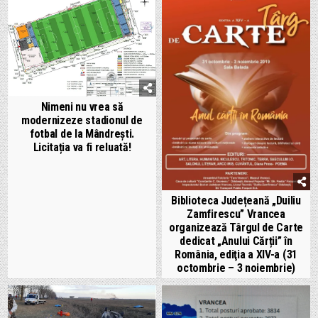
Nimeni nu vrea să
modernizeze stadionul de
fotbal de la Mândrești.
Licitația va fi reluată!
Biblioteca Județeană „Duiliu
Zamfirescu” Vrancea
organizează Târgul de Carte
dedicat „Anului Cărții” în
România, ediţia a XIV-a (31
octombrie – 3 noiembrie)