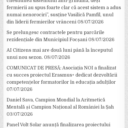
chestiunea sistemului anti-grindină, deși
fermierii au spus foarte clar că acest sistem a adus
numai nenorociri”, susține Vasilică Pamfil, unul
din liderii fermierilor vrânceni
08/07/2026
Se prelungesc contractele pentru parcările
rezidențiale din Municipiul Focșani
08/07/2026
AI Citizens mai are două luni până la începutul
unui nou sezon.
08/07/2026
COMUNICAT DE PRESĂ: Asociația NOI a finalizat
cu succes proiectul Erasmus+ dedicat dezvoltării
competențelor formatorilor în educația adulților
07/07/2026
Daniel Sava, Campion Mondial la Aritmetică
Mentală și Campion Național al României la Șah
03/07/2026
Panel Volt Solar anunță finalizarea proiectului