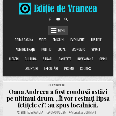
Skip
to
content
MENU
PRIMA PAGINĂ
VIDEO
EMISIUNI
EVENIMENT
JUSTIȚIE
ADMINISTRAȚIE
POLITIC
LOCAL
ECONOMIC
SPORT
ALEGERI
CULTURĂ
STRĂZI
SĂNĂTATE
ÎNVĂȚĂMÂNT
OPINII
ANUNȚURI
EXECUTĂRI
PROMO
COOKIES
POSTED
EVENIMENT
IN
Oana Andreea a fost condusă astăzi
pe ultimul drum. „Îi vor resimți lipsa
fetițele ei”, au spus localnicii.
ON
EDITIEDEVRANCEA
05/01/2025
LEAVE A COMMENT
OANA