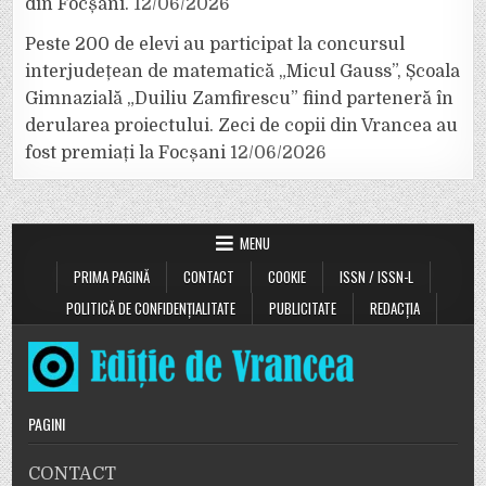
din Focșani.
12/06/2026
Peste 200 de elevi au participat la concursul
interjudețean de matematică „Micul Gauss”, Școala
Gimnazială „Duiliu Zamfirescu” fiind parteneră în
derularea proiectului. Zeci de copii din Vrancea au
fost premiați la Focșani
12/06/2026
MENU
PRIMA PAGINĂ
CONTACT
COOKIE
ISSN / ISSN-L
POLITICĂ DE CONFIDENȚIALITATE
PUBLICITATE
REDACȚIA
PAGINI
CONTACT