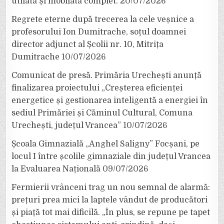
utilată și mobilată complet.
20/07/2026
Regrete eterne după trecerea la cele veșnice a
profesorului Ion Dumitrache, soțul doamnei
director adjunct al Școlii nr. 10, Mitrița
Dumitrache
10/07/2026
Comunicat de presă. Primăria Urechești anunță
finalizarea proiectului „Creșterea eficienței
energetice și gestionarea inteligentă a energiei în
sediul Primăriei și Căminul Cultural, Comuna
Urechești, județul Vrancea”
10/07/2026
Școala Gimnazială „Anghel Saligny” Focșani, pe
locul I între școlile gimnaziale din județul Vrancea
la Evaluarea Națională
09/07/2026
Fermierii vrânceni trag un nou semnal de alarmă:
prețuri prea mici la laptele vândut de producători
și piață tot mai dificilă. „În plus, se repune pe tapet