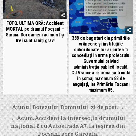
FOTO. ULTIMA ORĂ: Accident
MORTAL pe drumul Focșani –
Suraia. Doi oameni au murit și
388 de bugetari din primăriile
trei sunt răniți grav!
vrâncene și instituțiile
subordonate lor ar putea fi
concediați în urma proiectului
Guvernului privind
administrația publică locală.
CJ Vrancea ar urma să trimită
în șomaj maximum 88 de
angajați, iar Primăria Focșani
maximum 85.
Navigare
Ajunul Botezului Domnului, zi de post. →
în
← Acum. Accident la intersecția drumului
articole
național 2 cu Autostrada A7, la ieșirea din
Focșani spre Garoafa.