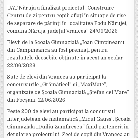
UAT Năruja a finalizat proiectul „Construire
Centru de zi pentru copiii aflați în situație de risc
de separare de părinți în localitatea Podu Nărujei,
comuna Năruja, județul Vrancea”
24/06/2026
Elevii de la Școala Gimnazială „Ioan Cîmpineanu”
din Câmpineanca au fost premiați pentru
rezultatele deosebite obținute în acest an școlar
22/06/2026
Sute de elevi din Vrancea au participat la
concursurile „Grămăticel” și „MaxiMate”,
organizate de Școala Gimnazială „Ștefan cel Mare”
din Focșani.
12/06/2026
Peste 200 de elevi au participat la concursul
interjudețean de matematică „Micul Gauss”, Școala
Gimnazială „Duiliu Zamfirescu” fiind parteneră în
derularea proiectului. Zeci de copii din Vrancea au