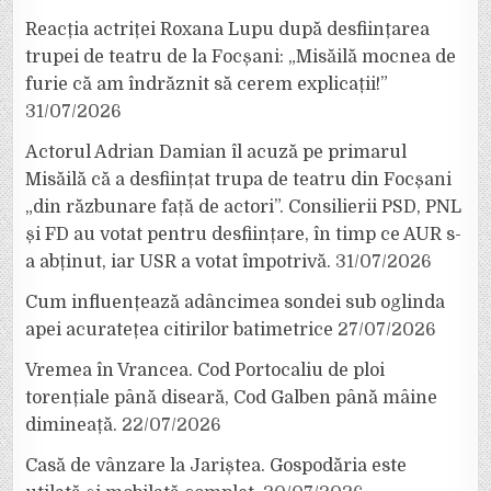
Reacția actriței Roxana Lupu după desființarea
trupei de teatru de la Focșani: „Misăilă mocnea de
furie că am îndrăznit să cerem explicații!”
31/07/2026
Actorul Adrian Damian îl acuză pe primarul
Misăilă că a desființat trupa de teatru din Focșani
„din răzbunare față de actori”. Consilierii PSD, PNL
și FD au votat pentru desființare, în timp ce AUR s-
a abținut, iar USR a votat împotrivă.
31/07/2026
Cum influențează adâncimea sondei sub oglinda
apei acuratețea citirilor batimetrice
27/07/2026
Vremea în Vrancea. Cod Portocaliu de ploi
torențiale până diseară, Cod Galben până mâine
dimineață.
22/07/2026
Casă de vânzare la Jariștea. Gospodăria este