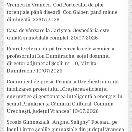
Vremea în Vrancea. Cod Portocaliu de ploi
torențiale până diseară, Cod Galben până mâine
dimineață.
22/07/2026
Casă de vânzare la Jariștea. Gospodăria este
utilată și mobilată complet.
20/07/2026
Regrete eterne după trecerea la cele veșnice a
profesorului Ion Dumitrache, soțul doamnei
director adjunct al Școlii nr. 10, Mitrița
Dumitrache
10/07/2026
Comunicat de presă. Primăria Urechești anunță
finalizarea proiectului „Creșterea eficienței
energetice și gestionarea inteligentă a energiei în
sediul Primăriei și Căminul Cultural, Comuna
Urechești, județul Vrancea”
10/07/2026
Școala Gimnazială „Anghel Saligny” Focșani, pe
locul I între școlile gimnaziale din județul Vrancea