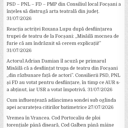
PSD – PNL – FD – PMP din Consiliul local Focșani a
înțeles să distrugă arta teatrală din județ.
31/07/2026
Reacția actriței Roxana Lupu după desființarea
trupei de teatru de la Focșani: „Misăilă mocnea de
furie că am îndrăznit să cerem explicații!”
31/07/2026
Actorul Adrian Damian îl acuză pe primarul
Misăilă că a desființat trupa de teatru din Focșani
„din răzbunare față de actori”. Consilierii PSD, PNL
și FD au votat pentru desființare, în timp ce AUR s-
a abținut, iar USR a votat împotrivă.
31/07/2026
Cum influențează adâncimea sondei sub oglinda
apei acuratețea citirilor batimetrice
27/07/2026
Vremea în Vrancea. Cod Portocaliu de ploi
torențiale până diseară, Cod Galben până mâine