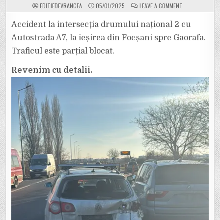
ON
EDITIEDEVRANCEA
05/01/2025
LEAVE A COMMENT
ACUM.
ACCIDENT
LA
Accident la intersecția drumului național 2 cu
INTERSECȚIA
DRUMULUI
Autostrada A7, la ieșirea din Focșani spre Gaorafa.
NAȚIONAL
2
Traficul este parțial blocat.
CU
AUTOSTRADA
A7,
Revenim cu detalii.
LA
IEȘIREA
DIN
FOCȘANI
SPRE
GAROAFA.