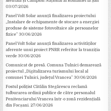
Mentală și Campion Național al României la Șah
03/07/2026
Panel Volt Solar anunță finalizarea proiectului
„Instalare de echipamente de stocare a energiei
produse de sisteme fotovoltaice ale persoanelor
fizice”
30/06/2026
Panel Volt Solar anunță finalizarea activităților
aferente unui proiect PNRR referitor la tranziția
verde
30/06/2026
Comunicat de presă. Comuna Tulnici demarează
proiectul „Digitalizarea turismului local al
comunei Tulnici, județul Vrancea”
30/06/2026
Fostul polițist Cătălin Stegărescu reclamă
tulburarea ordinii publice de către personalul
Penitenciarului Vrancea într-o zonă rezidențială
din Focșani.
27/06/2026