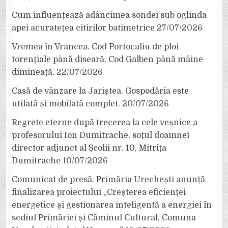
Cum influențează adâncimea sondei sub oglinda
apei acuratețea citirilor batimetrice
27/07/2026
Vremea în Vrancea. Cod Portocaliu de ploi
torențiale până diseară, Cod Galben până mâine
dimineață.
22/07/2026
Casă de vânzare la Jariștea. Gospodăria este
utilată și mobilată complet.
20/07/2026
Regrete eterne după trecerea la cele veșnice a
profesorului Ion Dumitrache, soțul doamnei
director adjunct al Școlii nr. 10, Mitrița
Dumitrache
10/07/2026
Comunicat de presă. Primăria Urechești anunță
finalizarea proiectului „Creșterea eficienței
energetice și gestionarea inteligentă a energiei în
sediul Primăriei și Căminul Cultural, Comuna