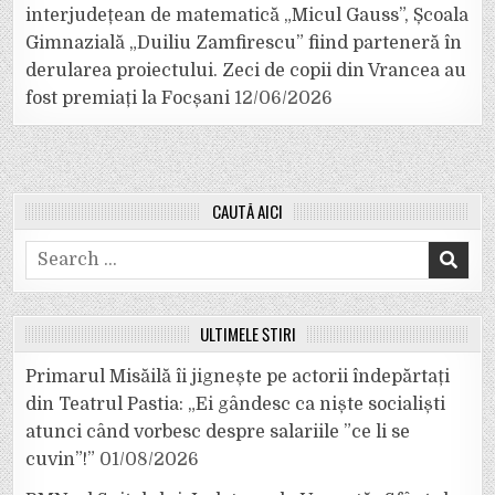
interjudețean de matematică „Micul Gauss”, Școala
Gimnazială „Duiliu Zamfirescu” fiind parteneră în
derularea proiectului. Zeci de copii din Vrancea au
fost premiați la Focșani
12/06/2026
CAUTĂ AICI
Search
for:
ULTIMELE ȘTIRI
Primarul Misăilă îi jignește pe actorii îndepărtați
din Teatrul Pastia: „Ei gândesc ca niște socialiști
atunci când vorbesc despre salariile ”ce li se
cuvin”!”
01/08/2026