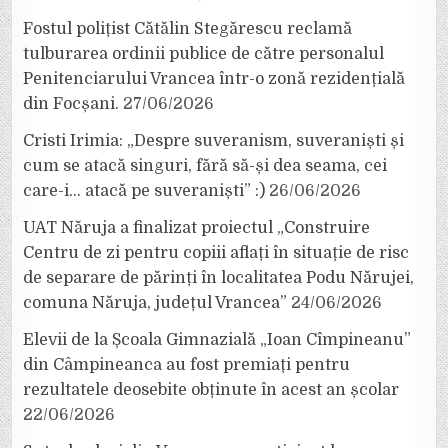
Fostul polițist Cătălin Stegărescu reclamă
tulburarea ordinii publice de către personalul
Penitenciarului Vrancea într-o zonă rezidențială
din Focșani.
27/06/2026
Cristi Irimia: „Despre suveranism, suveraniști și
cum se atacă singuri, fără să-și dea seama, cei
care-i… atacă pe suveraniști” :)
26/06/2026
UAT Năruja a finalizat proiectul „Construire
Centru de zi pentru copiii aflați în situație de risc
de separare de părinți în localitatea Podu Nărujei,
comuna Năruja, județul Vrancea”
24/06/2026
Elevii de la Școala Gimnazială „Ioan Cîmpineanu”
din Câmpineanca au fost premiați pentru
rezultatele deosebite obținute în acest an școlar
22/06/2026