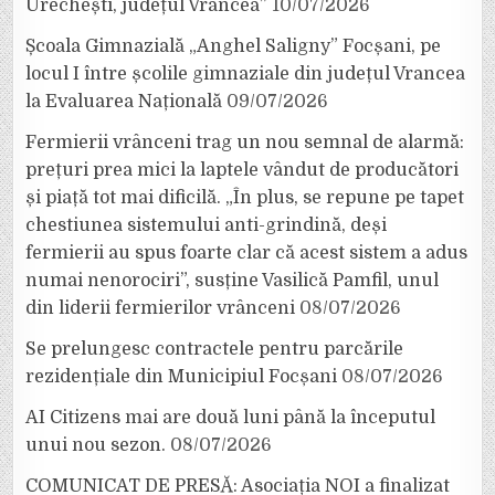
Urechești, județul Vrancea”
10/07/2026
Școala Gimnazială „Anghel Saligny” Focșani, pe
locul I între școlile gimnaziale din județul Vrancea
la Evaluarea Națională
09/07/2026
Fermierii vrânceni trag un nou semnal de alarmă:
prețuri prea mici la laptele vândut de producători
și piață tot mai dificilă. „În plus, se repune pe tapet
chestiunea sistemului anti-grindină, deși
fermierii au spus foarte clar că acest sistem a adus
numai nenorociri”, susține Vasilică Pamfil, unul
din liderii fermierilor vrânceni
08/07/2026
Se prelungesc contractele pentru parcările
rezidențiale din Municipiul Focșani
08/07/2026
AI Citizens mai are două luni până la începutul
unui nou sezon.
08/07/2026
COMUNICAT DE PRESĂ: Asociația NOI a finalizat