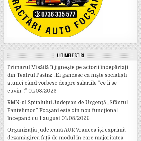
ULTIMELE ȘTIRI
Primarul Misăilă îi jignește pe actorii îndepărtați
din Teatrul Pastia: „Ei gândesc ca niște socialiști
atunci când vorbesc despre salariile ”ce li se
cuvin”!”
01/08/2026
RMN-ul Spitalului Județean de Urgență „Sfântul
Pantelimon” Focșani este din nou funcțional
începând cu 1 august
01/08/2026
Organizația județeană AUR Vrancea își exprimă
dezamăgirea față de modul în care majoritatea