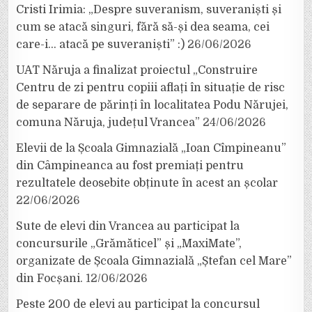
Cristi Irimia: „Despre suveranism, suveraniști și
cum se atacă singuri, fără să-și dea seama, cei
care-i… atacă pe suveraniști” :)
26/06/2026
UAT Năruja a finalizat proiectul „Construire
Centru de zi pentru copiii aflați în situație de risc
de separare de părinți în localitatea Podu Nărujei,
comuna Năruja, județul Vrancea”
24/06/2026
Elevii de la Școala Gimnazială „Ioan Cîmpineanu”
din Câmpineanca au fost premiați pentru
rezultatele deosebite obținute în acest an școlar
22/06/2026
Sute de elevi din Vrancea au participat la
concursurile „Grămăticel” și „MaxiMate”,
organizate de Școala Gimnazială „Ștefan cel Mare”
din Focșani.
12/06/2026
Peste 200 de elevi au participat la concursul