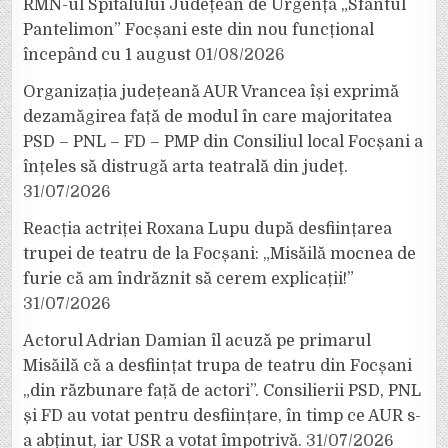
RMN-ul Spitalului Județean de Urgență „Sfântul
Pantelimon” Focșani este din nou funcțional
începând cu 1 august
01/08/2026
Organizația județeană AUR Vrancea își exprimă
dezamăgirea față de modul în care majoritatea
PSD – PNL – FD – PMP din Consiliul local Focșani a
înțeles să distrugă arta teatrală din județ.
31/07/2026
Reacția actriței Roxana Lupu după desființarea
trupei de teatru de la Focșani: „Misăilă mocnea de
furie că am îndrăznit să cerem explicații!”
31/07/2026
Actorul Adrian Damian îl acuză pe primarul
Misăilă că a desființat trupa de teatru din Focșani
„din răzbunare față de actori”. Consilierii PSD, PNL
și FD au votat pentru desființare, în timp ce AUR s-
a abținut, iar USR a votat împotrivă.
31/07/2026