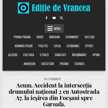
Skip
to
content
MENU
PRIMA PAGINĂ
VIDEO
EMISIUNI
EVENIMENT
JUSTIȚIE
ADMINISTRAȚIE
POLITIC
LOCAL
ECONOMIC
SPORT
ALEGERI
CULTURĂ
STRĂZI
SĂNĂTATE
ÎNVĂȚĂMÂNT
OPINII
ANUNȚURI
EXECUTĂRI
PROMO
COOKIES
POSTED
EVENIMENT
IN
Acum. Accident la intersecția
drumului național 2 cu Autostrada
A7, la ieșirea din Focșani spre
Garoafa.