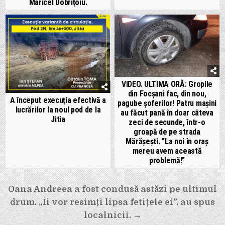
Maricel Dobrițoiu.
VIDEO. ULTIMA ORĂ: Gropile
din Focșani fac, din nou,
A început execuția efectivă a
pagube șoferilor! Patru mașini
lucrărilor la noul pod de la
au făcut pană în doar câteva
Jitia
zeci de secunde, într-o
groapă de pe strada
Mărășești. ”La noi în oraș
mereu avem această
problemă!”
Navigare
Oana Andreea a fost condusă astăzi pe ultimul
în
drum. „Îi vor resimți lipsa fetițele ei”, au spus
articole
localnicii. →