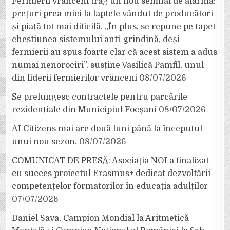
Fermierii vrânceni trag un nou semnal de alarmă:
prețuri prea mici la laptele vândut de producători
și piață tot mai dificilă. „În plus, se repune pe tapet
chestiunea sistemului anti-grindină, deși
fermierii au spus foarte clar că acest sistem a adus
numai nenorociri”, susține Vasilică Pamfil, unul
din liderii fermierilor vrânceni
08/07/2026
Se prelungesc contractele pentru parcările
rezidențiale din Municipiul Focșani
08/07/2026
AI Citizens mai are două luni până la începutul
unui nou sezon.
08/07/2026
COMUNICAT DE PRESĂ: Asociația NOI a finalizat
cu succes proiectul Erasmus+ dedicat dezvoltării
competențelor formatorilor în educația adulților
07/07/2026
Daniel Sava, Campion Mondial la Aritmetică