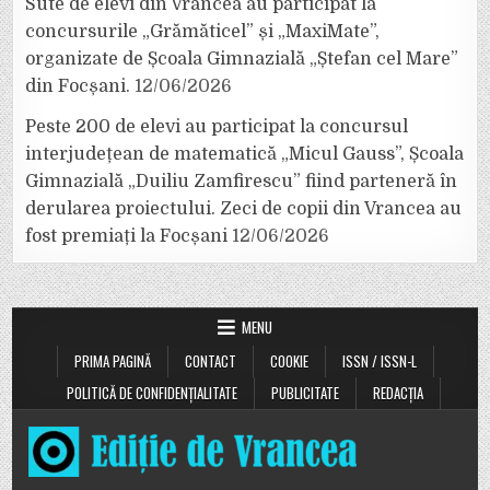
Sute de elevi din Vrancea au participat la
concursurile „Grămăticel” și „MaxiMate”,
organizate de Școala Gimnazială „Ștefan cel Mare”
din Focșani.
12/06/2026
Peste 200 de elevi au participat la concursul
interjudețean de matematică „Micul Gauss”, Școala
Gimnazială „Duiliu Zamfirescu” fiind parteneră în
derularea proiectului. Zeci de copii din Vrancea au
fost premiați la Focșani
12/06/2026
MENU
PRIMA PAGINĂ
CONTACT
COOKIE
ISSN / ISSN-L
POLITICĂ DE CONFIDENȚIALITATE
PUBLICITATE
REDACȚIA