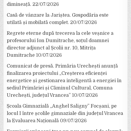
dimineață.
22/07/2026
Casă de vânzare la Jariștea. Gospodăria este
utilată și mobilată complet.
20/07/2026
Regrete eterne după trecerea la cele veșnice a
profesorului Ion Dumitrache, soțul doamnei
director adjunct al Școlii nr. 10, Mitrița
Dumitrache
10/07/2026
Comunicat de presă. Primăria Urechești anunță
finalizarea proiectului „Creșterea eficienței
energetice și gestionarea inteligentă a energiei în
sediul Primăriei și Căminul Cultural, Comuna
Urechești, județul Vrancea”
10/07/2026
Școala Gimnazială „Anghel Saligny” Focșani, pe
locul I între școlile gimnaziale din județul Vrancea
la Evaluarea Națională
09/07/2026