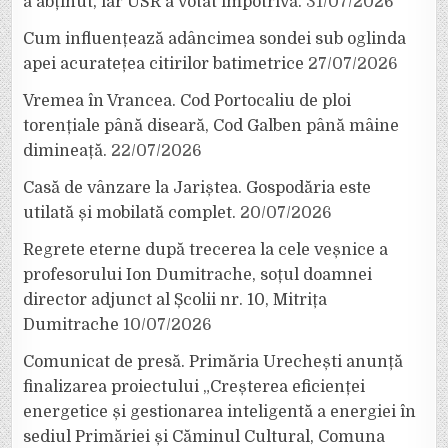
a abținut, iar USR a votat împotrivă.
31/07/2026
Cum influențează adâncimea sondei sub oglinda
apei acuratețea citirilor batimetrice
27/07/2026
Vremea în Vrancea. Cod Portocaliu de ploi
torențiale până diseară, Cod Galben până mâine
dimineață.
22/07/2026
Casă de vânzare la Jariștea. Gospodăria este
utilată și mobilată complet.
20/07/2026
Regrete eterne după trecerea la cele veșnice a
profesorului Ion Dumitrache, soțul doamnei
director adjunct al Școlii nr. 10, Mitrița
Dumitrache
10/07/2026
Comunicat de presă. Primăria Urechești anunță
finalizarea proiectului „Creșterea eficienței
energetice și gestionarea inteligentă a energiei în
sediul Primăriei și Căminul Cultural, Comuna