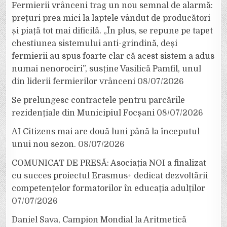
Fermierii vrânceni trag un nou semnal de alarmă:
prețuri prea mici la laptele vândut de producători
și piață tot mai dificilă. „În plus, se repune pe tapet
chestiunea sistemului anti-grindină, deși
fermierii au spus foarte clar că acest sistem a adus
numai nenorociri”, susține Vasilică Pamfil, unul
din liderii fermierilor vrânceni
08/07/2026
Se prelungesc contractele pentru parcările
rezidențiale din Municipiul Focșani
08/07/2026
AI Citizens mai are două luni până la începutul
unui nou sezon.
08/07/2026
COMUNICAT DE PRESĂ: Asociația NOI a finalizat
cu succes proiectul Erasmus+ dedicat dezvoltării
competențelor formatorilor în educația adulților
07/07/2026
Daniel Sava, Campion Mondial la Aritmetică