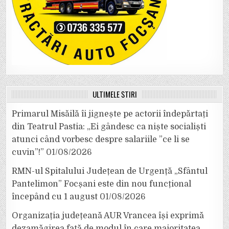
ULTIMELE ȘTIRI
Primarul Misăilă îi jignește pe actorii îndepărtați
din Teatrul Pastia: „Ei gândesc ca niște socialiști
atunci când vorbesc despre salariile ”ce li se
cuvin”!”
01/08/2026
RMN-ul Spitalului Județean de Urgență „Sfântul
Pantelimon” Focșani este din nou funcțional
începând cu 1 august
01/08/2026
Organizația județeană AUR Vrancea își exprimă
dezamăgirea față de modul în care majoritatea