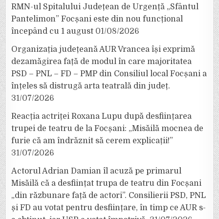
RMN-ul Spitalului Județean de Urgență „Sfântul
Pantelimon” Focșani este din nou funcțional
începând cu 1 august
01/08/2026
Organizația județeană AUR Vrancea își exprimă
dezamăgirea față de modul în care majoritatea
PSD – PNL – FD – PMP din Consiliul local Focșani a
înțeles să distrugă arta teatrală din județ.
31/07/2026
Reacția actriței Roxana Lupu după desființarea
trupei de teatru de la Focșani: „Misăilă mocnea de
furie că am îndrăznit să cerem explicații!”
31/07/2026
Actorul Adrian Damian îl acuză pe primarul
Misăilă că a desființat trupa de teatru din Focșani
„din răzbunare față de actori”. Consilierii PSD, PNL
și FD au votat pentru desființare, în timp ce AUR s-