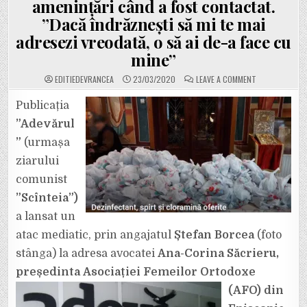
amenințări când a fost contactat.
”Dacă îndrăznești să mi te mai
adresezi vreodată, o să ai de-a face cu
mine”
ON
EDITIEDEVRANCEA
23/03/2020
LEAVE A COMMENT
CREȘTINII,
LINȘAȚI
MEDIATIC
Publicația
ÎN
”ADEVĂRUL”,
”Adevărul
DE
ȘTEFAN
”
(urmașa
BORCEA,
ÎNTR-
ziarului
O
MANIERĂ
CE
comunist
ADUCE
AMINTE
”Scînteia”)
DE
ANII
a lansat un
’50.
UPDATE:
atac mediatic, prin angajatul
Ștefan Borcea
(foto
BORCEA
A
TRECUT
stânga) la adresa avocatei
Ana-Corina Săcrieru,
LA
AMENINȚĂRI
președinta
Asociației Femeilor Ortodoxe
CÂND
A
(AFO) din
FOST
CONTACTAT.