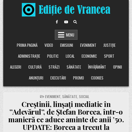
Skip
to
content
MENU
PRIMA PAGINĂ
VIDEO
EMISIUNI
EVENIMENT
JUSTIȚIE
ADMINISTRAȚIE
POLITIC
LOCAL
ECONOMIC
SPORT
ALEGERI
CULTURĂ
STRĂZI
SĂNĂTATE
ÎNVĂȚĂMÂNT
OPINII
ANUNȚURI
EXECUTĂRI
PROMO
COOKIES
POSTED
EVENIMENT
,
SĂNĂTATE
,
SOCIAL
IN
Creștinii, linșați mediatic în
”Adevărul”, de Ștefan Borcea, într-o
manieră ce aduce aminte de anii ’50.
UPDATE: Borcea a trecut la