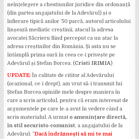
neînțelegere a chestiunilor juridice din ordonanță
(din partea angajatului de la Adevărul) și o
înfierare tipică anilor ’50 parcă, autorul articolului
linșează mediatic creștinii, atacul la adresa
avocatei Săcrieru fiind perceput ca un atac la
adresa creștinilor din România. Și asta nu se
întâmplă prima oară în ceea ce-i privește pe
Adevărul și Ștefan Borcea. (
Cristi IRIMIA
)
UPDATE:
În calitate de cititor al Adevărului
(ocazional, ce-i drept), am vrut să-i transmit lui
Ștefan Borcea opiniile mele despre maniera în
care a scris articolul, pentru că eram interesat de
argumentele pe care le-a avut în vedere când a
scris materialul. A urmat
o amenințare directă,
în stil securisto-comunist
, a angajatului de la
Adevărul: ”
Dacă îndrăznești să mi te mai