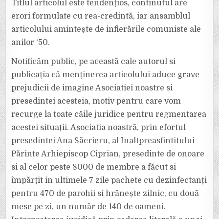
Titlul articolul este tendențios, continutul are
erori formulate cu rea-credintă, iar ansamblul
articolului amintește de infierările comuniste ale
anilor ‘50.
Notificăm public, pe această cale autorul si
publicația că menținerea articolului aduce grave
prejudicii de imagine Asociatiei noastre si
presedintei acesteia, motiv pentru care vom
recurge la toate căile juridice pentru regmentarea
acestei situații. Asociatia noastră, prin efortul
presedintei Ana Săcrieru, al Inaltpreasfintitului
Părinte Arhiepiscop Ciprian, presedinte de onoare
si al celor peste 8000 de membre a făcut si
împărțit in ultimele 7 zile pachete cu dezinfectanți
pentru 470 de parohii si hrănește zilnic, cu două
mese pe zi, un număr de 140 de oameni.