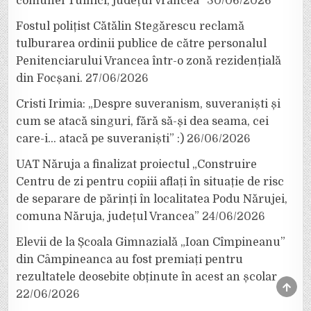
comunei Tulnici, județul Vrancea”
30/06/2026
Fostul polițist Cătălin Stegărescu reclamă
tulburarea ordinii publice de către personalul
Penitenciarului Vrancea într-o zonă rezidențială
din Focșani.
27/06/2026
Cristi Irimia: „Despre suveranism, suveraniști și
cum se atacă singuri, fără să-și dea seama, cei
care-i… atacă pe suveraniști” :)
26/06/2026
UAT Năruja a finalizat proiectul „Construire
Centru de zi pentru copiii aflați în situație de risc
de separare de părinți în localitatea Podu Nărujei,
comuna Năruja, județul Vrancea”
24/06/2026
Elevii de la Școala Gimnazială „Ioan Cîmpineanu”
din Câmpineanca au fost premiați pentru
rezultatele deosebite obținute în acest an școlar
SCRO
22/06/2026
TO
TOP