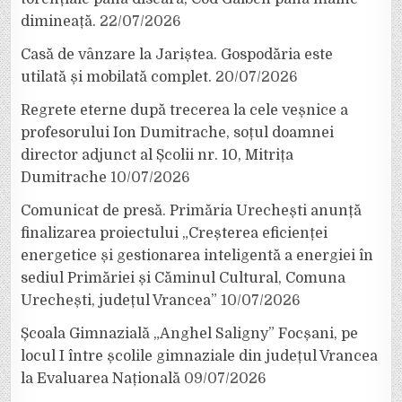
dimineață.
22/07/2026
Casă de vânzare la Jariștea. Gospodăria este
utilată și mobilată complet.
20/07/2026
Regrete eterne după trecerea la cele veșnice a
profesorului Ion Dumitrache, soțul doamnei
director adjunct al Școlii nr. 10, Mitrița
Dumitrache
10/07/2026
Comunicat de presă. Primăria Urechești anunță
finalizarea proiectului „Creșterea eficienței
energetice și gestionarea inteligentă a energiei în
sediul Primăriei și Căminul Cultural, Comuna
Urechești, județul Vrancea”
10/07/2026
Școala Gimnazială „Anghel Saligny” Focșani, pe
locul I între școlile gimnaziale din județul Vrancea
la Evaluarea Națională
09/07/2026