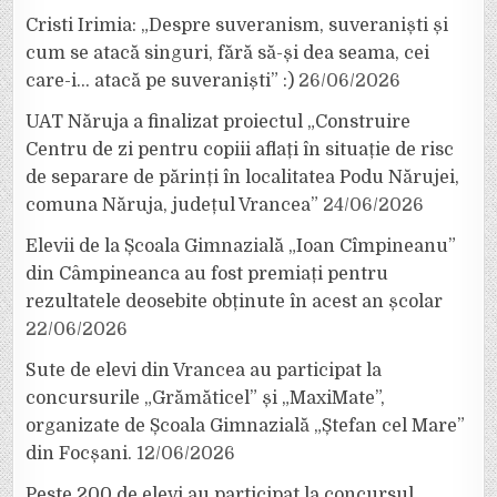
Cristi Irimia: „Despre suveranism, suveraniști și
cum se atacă singuri, fără să-și dea seama, cei
care-i… atacă pe suveraniști” :)
26/06/2026
UAT Năruja a finalizat proiectul „Construire
Centru de zi pentru copiii aflați în situație de risc
de separare de părinți în localitatea Podu Nărujei,
comuna Năruja, județul Vrancea”
24/06/2026
Elevii de la Școala Gimnazială „Ioan Cîmpineanu”
din Câmpineanca au fost premiați pentru
rezultatele deosebite obținute în acest an școlar
22/06/2026
Sute de elevi din Vrancea au participat la
concursurile „Grămăticel” și „MaxiMate”,
organizate de Școala Gimnazială „Ștefan cel Mare”
din Focșani.
12/06/2026
Peste 200 de elevi au participat la concursul