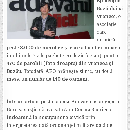
Episcopia
”DACĂ
ÎNDRĂZNEȘTI
SĂ
Buzăului și
MI
TE
Vrancei
, o
MAI
ADRESEZI
asociație
VREODATĂ,
O
care
SĂ
AI
DE-
numără
A
FACE
peste
8.000 de membre
și care a făcut și împărțit
CU
MINE”
în ultimele 7 zile pachete cu dezinfectanți pentru
470 de parohii (foto dreapta) din Vrancea și
Buzău
. Totodată,
AFO
hrănește zilnic, cu două
mese, un număr de
140 de oameni
.
Într-un articol postat astăzi, Adevărul și angajatul
Borcea susțin că avocata Ana-Corina Săcrieru
îndeamnă la nesupunere civică
prin
interpretarea dată ordonanței militare dată de