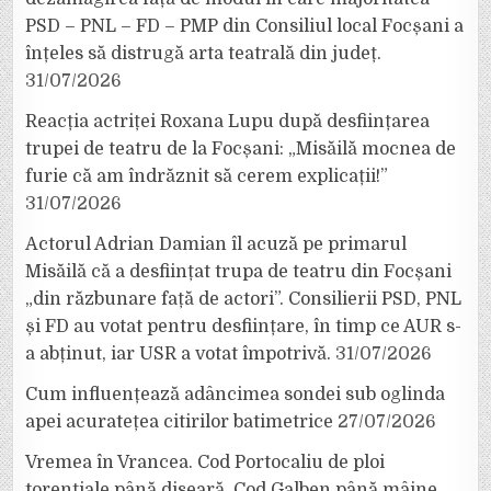
PSD – PNL – FD – PMP din Consiliul local Focșani a
înțeles să distrugă arta teatrală din județ.
31/07/2026
Reacția actriței Roxana Lupu după desființarea
trupei de teatru de la Focșani: „Misăilă mocnea de
furie că am îndrăznit să cerem explicații!”
31/07/2026
Actorul Adrian Damian îl acuză pe primarul
Misăilă că a desființat trupa de teatru din Focșani
„din răzbunare față de actori”. Consilierii PSD, PNL
și FD au votat pentru desființare, în timp ce AUR s-
a abținut, iar USR a votat împotrivă.
31/07/2026
Cum influențează adâncimea sondei sub oglinda
apei acuratețea citirilor batimetrice
27/07/2026
Vremea în Vrancea. Cod Portocaliu de ploi
torențiale până diseară, Cod Galben până mâine