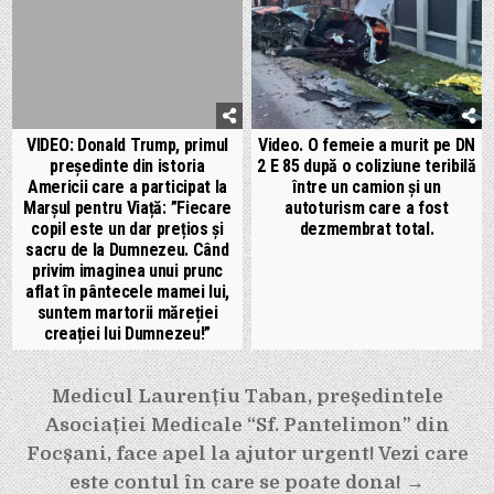
VIDEO: Donald Trump, primul
Video. O femeie a murit pe DN
președinte din istoria
2 E 85 după o coliziune teribilă
Americii care a participat la
între un camion și un
Marșul pentru Viață: ”Fiecare
autoturism care a fost
copil este un dar prețios și
dezmembrat total.
sacru de la Dumnezeu. Când
privim imaginea unui prunc
aflat în pântecele mamei lui,
suntem martorii măreției
creației lui Dumnezeu!”
Navigare
Medicul Laurențiu Taban, președintele
în
Asociației Medicale “Sf. Pantelimon” din
articole
Focșani, face apel la ajutor urgent! Vezi care
este contul în care se poate dona! →