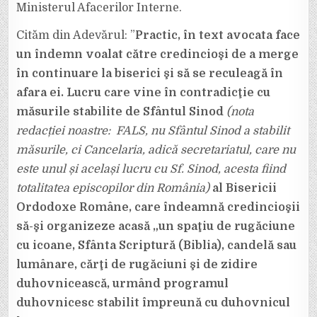
Ministerul Afacerilor Interne.
Cităm din Adevărul: ”
Practic, în text avocata face
un îndemn voalat către credincioşi de a merge
în continuare la biserici şi să se reculeagă în
afara ei. Lucru care vine în contradicţie cu
măsurile stabilite de Sfântul Sinod
(nota
redacției noastre: FALS, nu Sfântul Sinod a stabilit
măsurile, ci Cancelaria, adică secretariatul, care nu
este unul și același lucru cu Sf. Sinod, acesta fiind
totalitatea episcopilor din România)
al Bisericii
Ordodoxe Române, care îndeamnă credincioşii
să-şi organizeze acasă „un spaţiu de rugăciune
cu icoane, Sfânta Scriptură (Biblia), candelă sau
lumânare, cărţi de rugăciuni şi de zidire
duhovnicească, urmând programul
duhovnicesc stabilit împreună cu duhovnicul