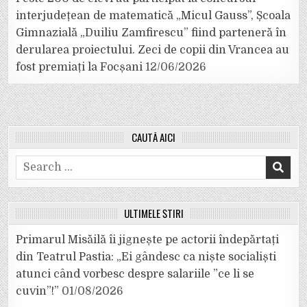
interjudețean de matematică „Micul Gauss”, Școala
Gimnazială „Duiliu Zamfirescu” fiind parteneră în
derularea proiectului. Zeci de copii din Vrancea au
fost premiați la Focșani
12/06/2026
CAUTĂ AICI
Search
for:
ULTIMELE ȘTIRI
Primarul Misăilă îi jignește pe actorii îndepărtați
din Teatrul Pastia: „Ei gândesc ca niște socialiști
atunci când vorbesc despre salariile ”ce li se
cuvin”!”
01/08/2026