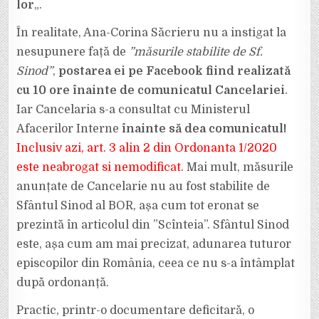
lor
„.
În realitate, Ana-Corina Săcrieru nu a instigat la
nesupunere față de
”măsurile stabilite de Sf.
Sinod”
,
postarea ei pe Facebook fiind realizată
cu 10 ore înainte de comunicatul Cancelariei
.
Iar Cancelaria s-a consultat cu Ministerul
Afacerilor Interne
înainte să dea comunicatul!
Inclusiv azi, art. 3 alin 2 din Ordonanta 1/2020
este neabrogat si nemodificat.
Mai mult, măsurile
anunțate de Cancelarie nu au fost stabilite de
Sfântul Sinod al BOR, așa cum tot eronat se
prezintă în articolul din ”Scînteia”. Sfântul Sinod
este, așa cum am mai precizat, adunarea tuturor
episcopilor din România, ceea ce nu s-a întâmplat
după ordonanță.
Practic, printr-o documentare deficitară, o