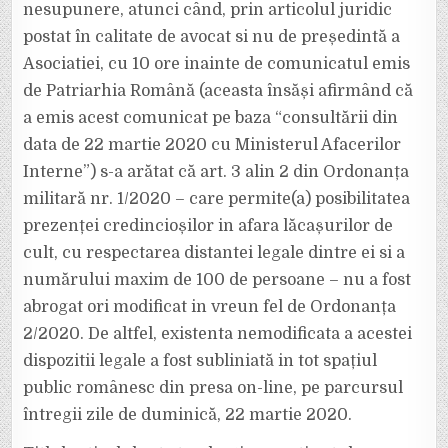
nesupunere, atunci când, prin articolul juridic
postat în calitate de avocat si nu de președintă a
Asociatiei, cu 10 ore inainte de comunicatul emis
de Patriarhia Română (aceasta însăși afirmând că
a emis acest comunicat pe baza “consultării din
data de 22 martie 2020 cu Ministerul Afacerilor
Interne”) s-a arătat că art. 3 alin 2 din Ordonanța
militară nr. 1/2020 – care permite(a) posibilitatea
prezenței credincioșilor in afara lăcașurilor de
cult, cu respectarea distantei legale dintre ei si a
numărului maxim de 100 de persoane – nu a fost
abrogat ori modificat in vreun fel de Ordonanța
2/2020. De altfel, existenta nemodificata a acestei
dispozitii legale a fost subliniată in tot spațiul
public românesc din presa on-line, pe parcursul
întregii zile de duminică, 22 martie 2020.