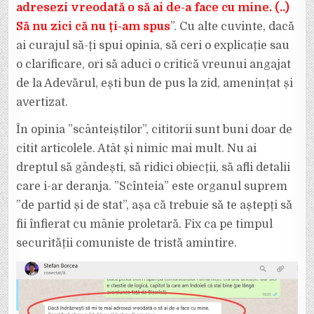
adresezi vreodată o să ai de-a face cu mine. (..)
Să nu zici că nu ți-am spus
”. Cu alte cuvinte, dacă
ai curajul să-ți spui opinia, să ceri o explicație sau
o clarificare, ori să aduci o critică vreunui angajat
de la Adevărul, ești bun de pus la zid, amenințat și
avertizat.
În opinia ”scânteiștilor”, cititorii sunt buni doar de
citit articolele. Atât și nimic mai mult. Nu ai
dreptul să gândești, să ridici obiecții, să afli detalii
care i-ar deranja. ”Scînteia” este organul suprem
”de partid și de stat”, așa că trebuie să te aștepți să
fii înfierat cu mânie proletară. Fix ca pe timpul
securității comuniste de tristă amintire.