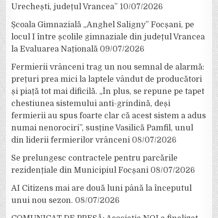
Urechești, județul Vrancea”
10/07/2026
Școala Gimnazială „Anghel Saligny” Focșani, pe
locul I între școlile gimnaziale din județul Vrancea
la Evaluarea Națională
09/07/2026
Fermierii vrânceni trag un nou semnal de alarmă:
prețuri prea mici la laptele vândut de producători
și piață tot mai dificilă. „În plus, se repune pe tapet
chestiunea sistemului anti-grindină, deși
fermierii au spus foarte clar că acest sistem a adus
numai nenorociri”, susține Vasilică Pamfil, unul
din liderii fermierilor vrânceni
08/07/2026
Se prelungesc contractele pentru parcările
rezidențiale din Municipiul Focșani
08/07/2026
AI Citizens mai are două luni până la începutul
unui nou sezon.
08/07/2026