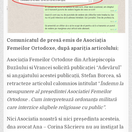
Comunicatul de presă emis de Asociația
Femeilor Ortodoxe, după apariția articolului:
Asociația Femeilor Ortodoxe din Arhiepiscopia
Buzăului si Vrancei solicită publicației “Adevărul”
si angajatului acestei publicații, Stefan Borcea, să
retracteze articolul calomnios intitulat “
Îndemn la
nesupunere al președintei Asociatiei Femeilor
Ortodoxe . Cum interpretează ordonanța militară
care interzice slujbele religioase cu public”
.
Nici Asociatia noastră si nici președinta acesteia,
dna avocat Ana – Corina Săcrieru nu au instigat la