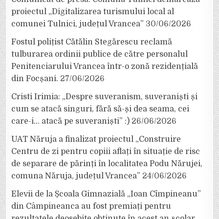
proiectul „Digitalizarea turismului local al
comunei Tulnici, județul Vrancea”
30/06/2026
Fostul polițist Cătălin Stegărescu reclamă
tulburarea ordinii publice de către personalul
Penitenciarului Vrancea într-o zonă rezidențială
din Focșani.
27/06/2026
Cristi Irimia: „Despre suveranism, suveraniști și
cum se atacă singuri, fără să-și dea seama, cei
care-i… atacă pe suveraniști” :)
26/06/2026
UAT Năruja a finalizat proiectul „Construire
Centru de zi pentru copiii aflați în situație de risc
de separare de părinți în localitatea Podu Nărujei,
comuna Năruja, județul Vrancea”
24/06/2026
Elevii de la Școala Gimnazială „Ioan Cîmpineanu”
din Câmpineanca au fost premiați pentru
rezultatele deosebite obținute în acest an școlar