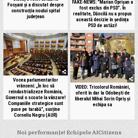
FAKE-NEWS: ”Marian Oprișan a
Focșani și a discutat despre
fost exclus din PSD”. În
construcția noului spital
realitate, Dăncilă nu a propus
județean
această decizie în ședința
PSD de astăzi!
Vocea parlamentarilor
vrânceni: „În loc să
VIDEO: Tricolorul României,
reindustrializeze România,
oferit în dar la Odobești de
Guvernul o scoate la vânzare!
liberalul Mihai Sorin Opriș și
Companiile strategice sunt
echipa sa
puse pe tarabă”, susține
Corneliu Negru (AUR)
Navigare
Noi performanțe! Echipele AICitizens