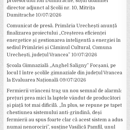
profesorului Ion Dumitrache, soțul doamnei
director adjunct al Școlii nr. 10, Mitrița
Dumitrache
10/07/2026
Comunicat de presă. Primăria Urechești anunță
finalizarea proiectului „Creșterea eficienței
energetice și gestionarea inteligentă a energiei în
sediul Primăriei și Căminul Cultural, Comuna
Urechești, județul Vrancea”
10/07/2026
Școala Gimnazială „Anghel Saligny” Focșani, pe
locul I între școlile gimnaziale din județul Vrancea
la Evaluarea Națională
09/07/2026
Fermierii vrânceni trag un nou semnal de alarmă:
prețuri prea mici la laptele vândut de producători
și piață tot mai dificilă. „În plus, se repune pe tapet
chestiunea sistemului anti-grindină, deși
fermierii au spus foarte clar că acest sistem a adus
numai nenorociri”, susține Vasilică Pamfil, unul