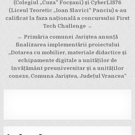
în
(Colegiul „Cuza” Focșani) și CyberLIS76
articole
(Liceul Teoretic „Ioan Slavici” Panciu) s-au
calificat la faza națională a concursului First
Tech Challenge →
← Primăria comunei Jariștea anunță
finalizarea implementării proiectului
„Dotarea cu mobilier, materiale didactice și
echipamente digitale a unităților de
învățământ preuniversitar și a unităților
conexe, Comuna Jariștea, Județul Vrancea”