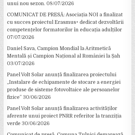
unui nou sezon.
08/07/2026
COMUNICAT DE PRESĂ: Asociația NOI a finalizat
cu succes proiectul Erasmus+ dedicat dezvoltării
competențelor formatorilor în educația adulților
07/07/2026
Daniel Sava, Campion Mondial la Aritmetică
Mentală și Campion Național al României la Șah
03/07/2026
Panel Volt Solar anunță finalizarea proiectului
„Instalare de echipamente de stocare a energiei
produse de sisteme fotovoltaice ale persoanelor
fizice”
30/06/2026
Panel Volt Solar anunță finalizarea activităților
aferente unui proiect PNRR referitor la tranziția
verde
30/06/2026
Comunicat de presă. Comuna Tulnici demarează