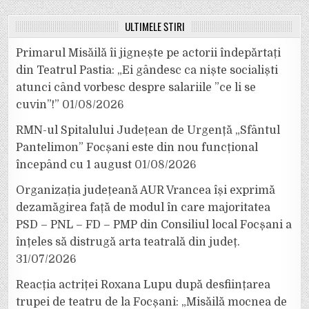
ULTIMELE ȘTIRI
Primarul Misăilă îi jignește pe actorii îndepărtați
din Teatrul Pastia: „Ei gândesc ca niște socialiști
atunci când vorbesc despre salariile ”ce li se
cuvin”!”
01/08/2026
RMN-ul Spitalului Județean de Urgență „Sfântul
Pantelimon” Focșani este din nou funcțional
începând cu 1 august
01/08/2026
Organizația județeană AUR Vrancea își exprimă
dezamăgirea față de modul în care majoritatea
PSD – PNL – FD – PMP din Consiliul local Focșani a
înțeles să distrugă arta teatrală din județ.
31/07/2026
Reacția actriței Roxana Lupu după desființarea
trupei de teatru de la Focșani: „Misăilă mocnea de