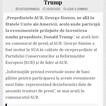
Trump
ON
EDITIEDEVRANCEA
20/01/2025
LEAVE A COMMENT
GEORGE
SIMION,
SINGURUL
„
Preşedintele AUR, George Simion, se află în
LIDER
POLITIC
Statele Unite ale Americii, acolo unde participă
ROMÂN
CARE
la evenimentele prilejuite de învestirea
PARTICIPĂ
LA
noului preşedinte, Donald Trump
”, se arată într-
EVENIMENTELE
PRILEJUITE
DE
un comunicat de presă al AUR. George Simion a
ÎNVESTIREA
NOULUI
fost invitat în SUA în calitate de vicepreşedinte al
PREŞEDINTE
AL
Partidului Conservatorilor şi Reformiştilor
SUA,
DONALD
Europeni (ECR) şi de lider al AUR.
TRUMP
„Informaţiile privind eventuale sume de bani
plătite pentru participarea la aceste evenimente
sunt false, reprezentând dezinformări date de
anumite trusturi de presă”, se mai arată în
comunicatul AUR.