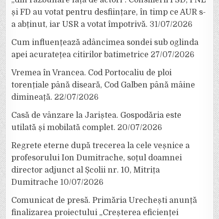
„din răzbunare față de actori”. Consilierii PSD, PNL
și FD au votat pentru desființare, în timp ce AUR s-
a abținut, iar USR a votat împotrivă.
31/07/2026
Cum influențează adâncimea sondei sub oglinda
apei acuratețea citirilor batimetrice
27/07/2026
Vremea în Vrancea. Cod Portocaliu de ploi
torențiale până diseară, Cod Galben până mâine
dimineață.
22/07/2026
Casă de vânzare la Jariștea. Gospodăria este
utilată și mobilată complet.
20/07/2026
Regrete eterne după trecerea la cele veșnice a
profesorului Ion Dumitrache, soțul doamnei
director adjunct al Școlii nr. 10, Mitrița
Dumitrache
10/07/2026
Comunicat de presă. Primăria Urechești anunță
finalizarea proiectului „Creșterea eficienței