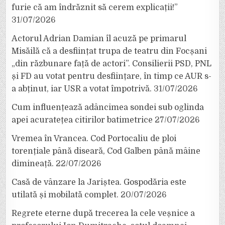
furie că am îndrăznit să cerem explicații!”
31/07/2026
Actorul Adrian Damian îl acuză pe primarul
Misăilă că a desființat trupa de teatru din Focșani
„din răzbunare față de actori”. Consilierii PSD, PNL
și FD au votat pentru desființare, în timp ce AUR s-
a abținut, iar USR a votat împotrivă.
31/07/2026
Cum influențează adâncimea sondei sub oglinda
apei acuratețea citirilor batimetrice
27/07/2026
Vremea în Vrancea. Cod Portocaliu de ploi
torențiale până diseară, Cod Galben până mâine
dimineață.
22/07/2026
Casă de vânzare la Jariștea. Gospodăria este
utilată și mobilată complet.
20/07/2026
Regrete eterne după trecerea la cele veșnice a