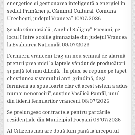
energetice și gestionarea inteligentă a energiei în
sediul Primăriei și Căminul Cultural, Comuna
Urechești, județul Vrancea”
10/07/2026
Școala Gimnazială „Anghel Saligny” Focșani, pe
locul I între școlile gimnaziale din județul Vrancea
la Evaluarea Națională
09/07/2026
Fermierii vrânceni trag un nou semnal de alarmă:
prețuri prea mici la laptele vândut de producători
și piață tot mai dificilă. „În plus, se repune pe tapet
chestiunea sistemului anti-grindină, deși
fermierii au spus foarte clar că acest sistem a adus
numai nenorociri”, susține Vasilică Pamfil, unul
din liderii fermierilor vrânceni
08/07/2026
Se prelungesc contractele pentru parcările
rezidențiale din Municipiul Focșani
08/07/2026
AI Citizens mai are două luni până la începutul