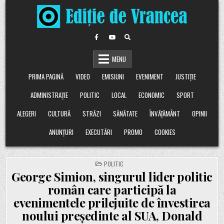
Skip
to
content
MENU
PRIMA PAGINĂ
VIDEO
EMISIUNI
EVENIMENT
JUSTIȚIE
ADMINISTRAȚIE
POLITIC
LOCAL
ECONOMIC
SPORT
ALEGERI
CULTURĂ
STRĂZI
SĂNĂTATE
ÎNVĂȚĂMÂNT
OPINII
ANUNȚURI
EXECUTĂRI
PROMO
COOKIES
POSTED
POLITIC
IN
George Simion, singurul lider politic
român care participă la
evenimentele prilejuite de învestirea
noului preşedinte al SUA, Donald