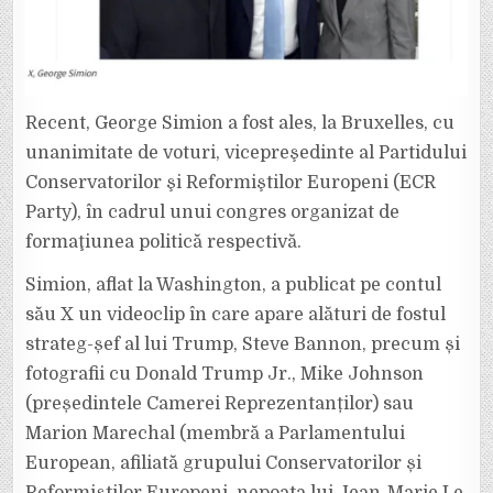
Recent, George Simion a fost ales, la Bruxelles, cu
unanimitate de voturi, vicepreşedinte al Partidului
Conservatorilor şi Reformiştilor Europeni (ECR
Party), în cadrul unui congres organizat de
formaţiunea politică respectivă.
Simion, aflat la Washington, a publicat pe contul
său X un videoclip în care apare alături de fostul
strateg-șef al lui Trump, Steve Bannon, precum și
fotografii cu Donald Trump Jr., Mike Johnson
(președintele Camerei Reprezentanților) sau
Marion Marechal (membră a Parlamentului
European, afiliată grupului Conservatorilor și
Reformiștilor Europeni, nepoata lui Jean-Marie Le