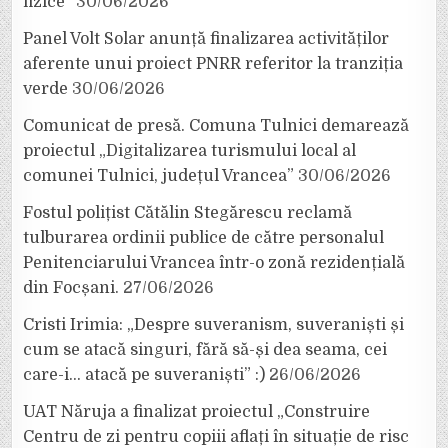
fizice”
30/06/2026
Panel Volt Solar anunță finalizarea activităților
aferente unui proiect PNRR referitor la tranziția
verde
30/06/2026
Comunicat de presă. Comuna Tulnici demarează
proiectul „Digitalizarea turismului local al
comunei Tulnici, județul Vrancea”
30/06/2026
Fostul polițist Cătălin Stegărescu reclamă
tulburarea ordinii publice de către personalul
Penitenciarului Vrancea într-o zonă rezidențială
din Focșani.
27/06/2026
Cristi Irimia: „Despre suveranism, suveraniști și
cum se atacă singuri, fără să-și dea seama, cei
care-i… atacă pe suveraniști” :)
26/06/2026
UAT Năruja a finalizat proiectul „Construire
Centru de zi pentru copiii aflați în situație de risc