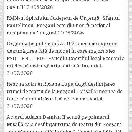
atunci când vorbesc despre salariile ”ce li se
cuvin”!”
01/08/2026
RMN-ul Spitalului Județean de Urgență „Sfântul
Pantelimon” Focșani este din nou funcțional
începând cu 1 august
01/08/2026
Organizația județeană AUR Vrancea își exprimă
dezamăgirea față de modul în care majoritatea
PSD – PNL – FD – PMP din Consiliul local Focșani a
înțeles să distrugă arta teatrală din județ.
31/07/2026
Reacția actriței Roxana Lupu după desființarea
trupei de teatru de la Focșani: „Misăilă mocnea de
furie că am îndrăznit să cerem explicații!”
31/07/2026
Actorul Adrian Damian îl acuză pe primarul
Misăilă că a desființat trupa de teatru din Focșani