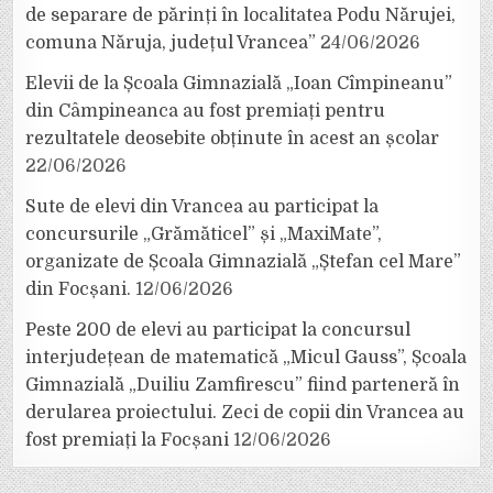
de separare de părinți în localitatea Podu Nărujei,
comuna Năruja, județul Vrancea”
24/06/2026
Elevii de la Școala Gimnazială „Ioan Cîmpineanu”
din Câmpineanca au fost premiați pentru
rezultatele deosebite obținute în acest an școlar
22/06/2026
Sute de elevi din Vrancea au participat la
concursurile „Grămăticel” și „MaxiMate”,
organizate de Școala Gimnazială „Ștefan cel Mare”
din Focșani.
12/06/2026
Peste 200 de elevi au participat la concursul
interjudețean de matematică „Micul Gauss”, Școala
Gimnazială „Duiliu Zamfirescu” fiind parteneră în
derularea proiectului. Zeci de copii din Vrancea au
fost premiați la Focșani
12/06/2026