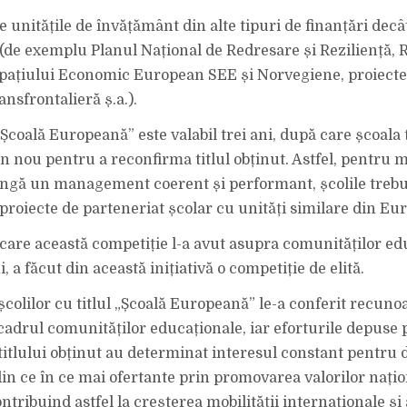
e unitățile de învățământ din alte tipuri de finanțări decât
b) (de exemplu Planul Național de Redresare și Reziliență,
pațiului Economic European SEE și Norvegiene, proiecte
nsfrontalieră ș.a.).
„Școală Europeană” este valabil trei ani, după care școala 
n nou pentru a reconfirma titlul obținut. Astfel, pentru 
 lângă un management coerent și performant, școlile trebu
 proiecte de parteneriat școlar cu unități similare din Eu
care această competiție l-a avut asupra comunităților edu
i, a făcut din această inițiativă o competiție de elită.
școlilor cu titlul „Școală Europeană” le-a conferit recuno
 cadrul comunităților educaționale, iar eforturile depuse
itlului obținut au determinat interesul constant pentru 
din ce în ce mai ofertante prin promovarea valorilor națio
ntribuind astfel la creșterea mobilității internaționale ș