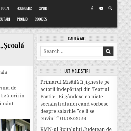
LOCAL
ECONOMIC
SPORT
CUTĂRI
PROMO
COOKIES
CAUTĂ AICI
-„Şcoală
Search
for:
ULTIMELE ȘTIRI
oala
Primarul Misăilă îi jignește pe
demia de
actorii îndepărtați din Teatrul
igătorii în
Pastia: „Ei gândesc ca niște
țământ
socialiști atunci când vorbesc
despre salariile ”ce li se
cuvin”!”
01/08/2026
RMN-ul Spitalului Județean de