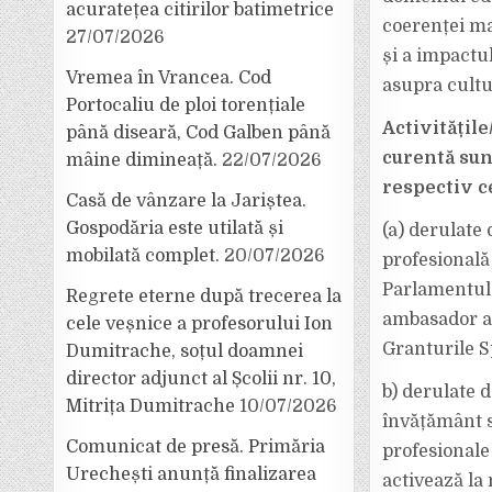
acuratețea citirilor batimetrice
coerenței ma
27/07/2026
și a impactul
Vremea în Vrancea. Cod
asupra cultur
Portocaliu de ploi torențiale
Activitățil
până diseară, Cod Galben până
curentă sun
mâine dimineață.
22/07/2026
respectiv ce
Casă de vânzare la Jariștea.
Gospodăria este utilată și
(a) derulate
mobilată complet.
20/07/2026
profesional
Parlamentul 
Regrete eterne după trecerea la
ambasador a
cele veșnice a profesorului Ion
Granturile S
Dumitrache, soțul doamnei
director adjunct al Școlii nr. 10,
b) derulate 
Mitrița Dumitrache
10/07/2026
învățământ s
Comunicat de presă. Primăria
profesionale
Urechești anunță finalizarea
activează la 