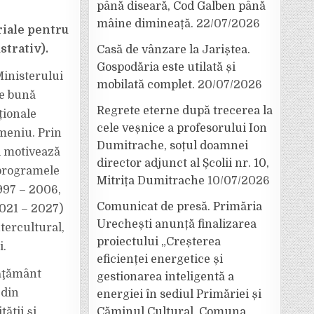
până diseară, Cod Galben până
mâine dimineață.
22/07/2026
iale pentru
strativ).
Casă de vânzare la Jariștea.
Gospodăria este utilată și
Ministerului
mobilată complet.
20/07/2026
de bună
Regrete eterne după trecerea la
ționale
cele veșnice a profesorului Ion
omeniu. Prin
Dumitrache, soțul doamnei
și motivează
director adjunct al Școlii nr. 10,
 programele
Mitrița Dumitrache
10/07/2026
997 – 2006,
Comunicat de presă. Primăria
021 – 2027)
Urechești anunță finalizarea
ntercultural,
proiectului „Creșterea
i.
eficienței energetice și
văţământ
gestionarea inteligentă a
 din
energiei în sediul Primăriei și
Căminul Cultural, Comuna
ății și