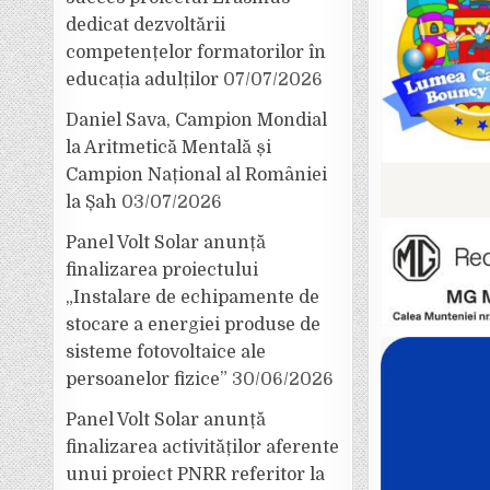
dedicat dezvoltării
competențelor formatorilor în
educația adulților
07/07/2026
Daniel Sava, Campion Mondial
la Aritmetică Mentală și
Campion Național al României
la Șah
03/07/2026
Panel Volt Solar anunță
finalizarea proiectului
„Instalare de echipamente de
stocare a energiei produse de
sisteme fotovoltaice ale
persoanelor fizice”
30/06/2026
Panel Volt Solar anunță
finalizarea activităților aferente
unui proiect PNRR referitor la