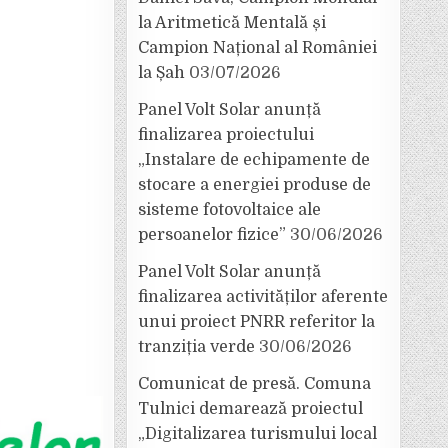
la Aritmetică Mentală și
Campion Național al României
la Șah
03/07/2026
Panel Volt Solar anunță
finalizarea proiectului
„Instalare de echipamente de
stocare a energiei produse de
sisteme fotovoltaice ale
persoanelor fizice”
30/06/2026
Panel Volt Solar anunță
finalizarea activităților aferente
unui proiect PNRR referitor la
tranziția verde
30/06/2026
Comunicat de presă. Comuna
Tulnici demarează proiectul
„Digitalizarea turismului local