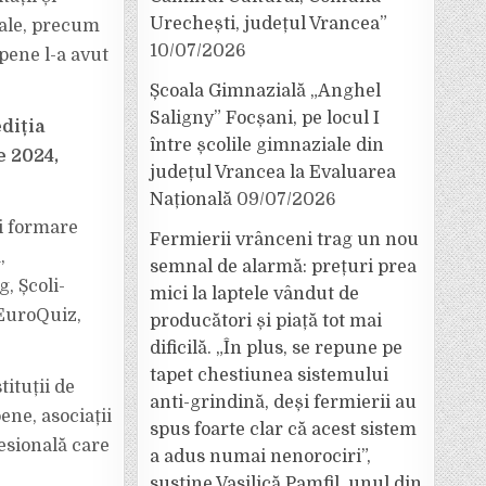
Urechești, județul Vrancea”
iale, precum
10/07/2026
opene l-a avut
Școala Gimnazială „Anghel
Saligny” Focșani, pe locul I
diția
între școlile gimnaziale din
e 2024,
județul Vrancea la Evaluarea
Națională
09/07/2026
și formare
Fermierii vrânceni trag un nou
,
semnal de alarmă: prețuri prea
, Școli-
mici la laptele vândut de
EuroQuiz,
producători și piață tot mai
dificilă. „În plus, se repune pe
tapet chestiunea sistemului
ituții de
anti-grindină, deși fermierii au
ne, asociații
spus foarte clar că acest sistem
esională care
a adus numai nenorociri”,
susține Vasilică Pamfil, unul din