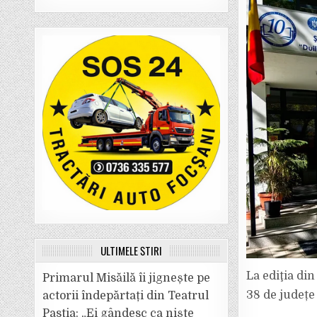
ULTIMELE ȘTIRI
La ediţia din
Primarul Misăilă îi jignește pe
38 de județe
actorii îndepărtați din Teatrul
Pastia: „Ei gândesc ca niște