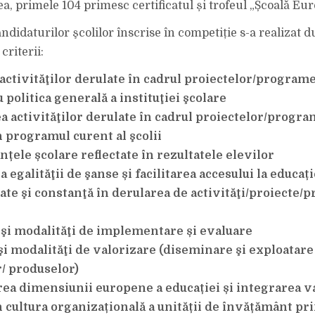
ea, primele 104 primesc certificatul și trofeul „Școală Eu
ndidaturilor şcolilor înscrise în competiție s-a realizat 
criterii:
 activităţilor derulate în cadrul proiectelor/program
politica generală a instituţiei şcolare
ea activităţilor derulate în cadrul proiectelor/progr
 programul curent al şcolii
țele școlare reflectate în rezultatele elevilor
a egalităţii de şanse și facilitarea accesului la educați
tate şi constanţă în derularea de activităţi/proiecte
e şi modalităţi de implementare și evaluare
şi modalităţi de valorizare (diseminare şi exploatare
r/ produselor)
rea dimensiunii europene a educației și integrarea v
 cultura organizațională a unității de învățământ pr