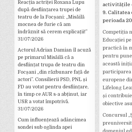
Reacția actriței Roxana Lupu
activitățil
după desființarea trupei de
9. Calitate
teatru de la Focșani: „Misăilă
perioada 202
mocnea de furie că am
îndrăznit să cerem explicații!”
Competiția n
31/07/2026
Educației pe
practică în m
Actorul Adrian Damian îl acuză
pentru puner
pe primarul Misăilă că a
această iniț
desființat trupa de teatru din
participarea
Focșani „din răzbunare față de
actori”. Consilierii PSD, PNL și
europene din
FD au votat pentru desființare,
Lifelong Le
în timp ce AUR s-a abținut, iar
și contribuie
USR a votat împotrivă.
obiective as
31/07/2026
Concursul „Ș
Cum influențează adâncimea
preuniversit
sondei sub oglinda apei
domeniul educ