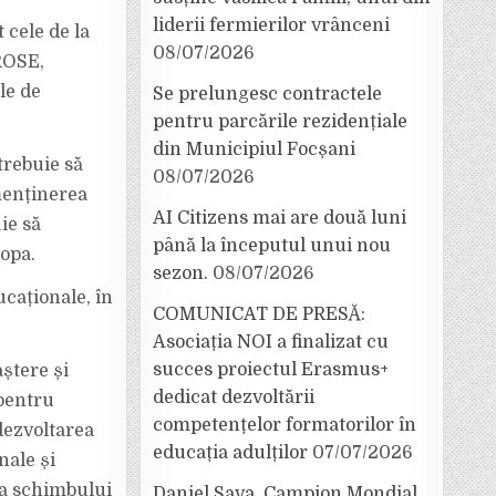
liderii fermierilor vrânceni
 cele de la
08/07/2026
 ROSE,
le de
Se prelungesc contractele
pentru parcările rezidențiale
din Municipiul Focșani
trebuie să
08/07/2026
menținerea
AI Citizens mai are două luni
ie să
până la începutul unui nou
ropa.
sezon.
08/07/2026
caționale, în
COMUNICAT DE PRESĂ:
Asociația NOI a finalizat cu
succes proiectul Erasmus+
aștere și
dedicat dezvoltării
 pentru
competențelor formatorilor în
dezvoltarea
educația adulților
07/07/2026
nale și
i a schimbului
Daniel Sava, Campion Mondial