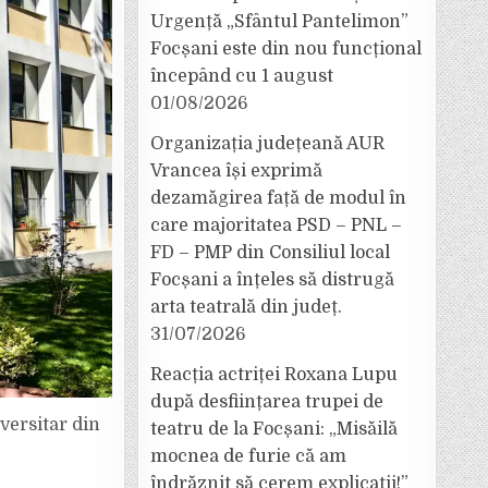
Urgență „Sfântul Pantelimon”
Focșani este din nou funcțional
începând cu 1 august
01/08/2026
Organizația județeană AUR
Vrancea își exprimă
dezamăgirea față de modul în
care majoritatea PSD – PNL –
FD – PMP din Consiliul local
Focșani a înțeles să distrugă
arta teatrală din județ.
31/07/2026
Reacția actriței Roxana Lupu
după desființarea trupei de
versitar din
teatru de la Focșani: „Misăilă
mocnea de furie că am
îndrăznit să cerem explicații!”