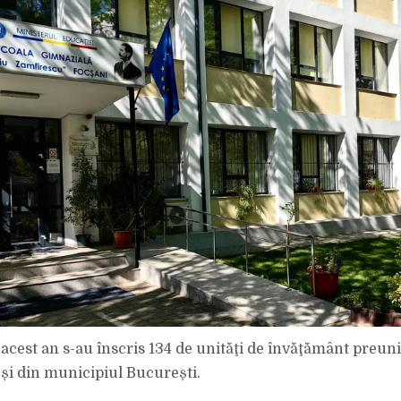
 acest an s-au înscris 134 de unităţi de învăţământ preuni
 și din municipiul București.