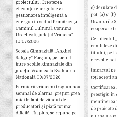
proiectului „Creșterea
c) derulate d
eficienței energetice și
pct. (a) și (
gestionarea inteligentă a
Granturile S
energiei în sediul Primăriei și
Căminul Cultural, Comuna
cooperare tra
Urechești, județul Vrancea”
Certificatul 
10/07/2026
candideze di
Școala Gimnazială „Anghel
titlului, pe
Saligny” Focșani, pe locul I
dezvolte noi
între școlile gimnaziale din
Impactul pe 
județul Vrancea la Evaluarea
Națională
09/07/2026
toți acești an
Fermierii vrânceni trag un nou
Certificarea 
semnal de alarmă: prețuri prea
prestigiu în
mici la laptele vândut de
menținerea t
producători și piață tot mai
de proiecte 
dificilă. „În plus, se repune pe
europene, co