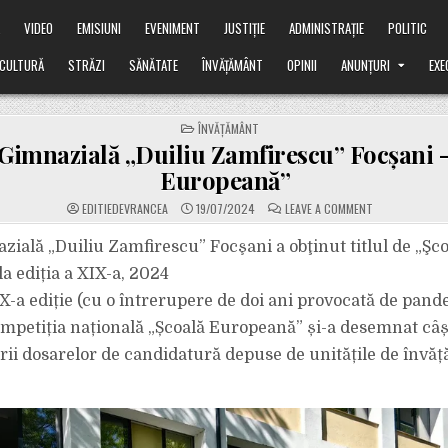
Ă
VIDEO
EMISIUNI
EVENIMENT
JUSTIȚIE
ADMINISTRAȚIE
POLITIC
CULTURĂ
STRĂZI
SĂNĂTATE
ÎNVĂȚĂMÂNT
OPINII
ANUNȚURI
EXE
POSTED
ÎNVĂȚĂMÂNT
IN
Gimnazială „Duiliu Zamfirescu” Focşani 
Europeană”
ON
EDITIEDEVRANCEA
19/07/2024
LEAVE A COMMENT
ŞCOALA
GIMNAZIALĂ
„DUILIU
zială „Duiliu Zamfirescu” Focşani a obţinut titlul de „Şc
ZAMFIRESCU”
FOCŞANI
a ediția a XIX-a, 2024
-
„ŞCOALĂ
XIX-a ediție (cu o întrerupere de doi ani provocată de pan
EUROPEANĂ”
ompetiția națională „Școală Europeană” și-a desemnat câșt
ii dosarelor de candidatură depuse de unitățile de învă