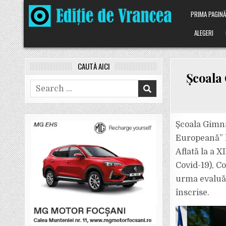
Skip
PRIMA PAGIN
to
content
ALEGERI
CAUTĂ AICI
Şcoala 
Search
for:
Şcoala Gimna
Europeană” l
Aflată la a 
Covid-19), C
urma evaluăr
înscrise.