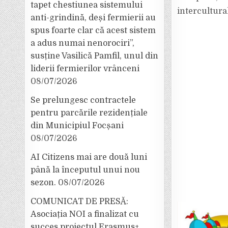
tapet chestiunea sistemului
intercultural
anti-grindină, deși fermierii au
spus foarte clar că acest sistem
a adus numai nenorociri”,
susține Vasilică Pamfil, unul din
liderii fermierilor vrânceni
08/07/2026
Se prelungesc contractele
pentru parcările rezidențiale
din Municipiul Focșani
08/07/2026
AI Citizens mai are două luni
până la începutul unui nou
sezon.
08/07/2026
COMUNICAT DE PRESĂ:
Asociația NOI a finalizat cu
succes proiectul Erasmus+