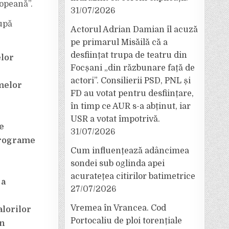
ropeană”.
31/07/2026
după
Actorul Adrian Damian îl acuză
pe primarul Misăilă că a
desființat trupa de teatru din
elor
Focșani „din răzbunare față de
actori”. Consilierii PSD, PNL și
amelor
FD au votat pentru desființare,
în timp ce AUR s-a abținut, iar
USR a votat împotrivă.
e
31/07/2026
/programe
Cum influențează adâncimea
sondei sub oglinda apei
acuratețea citirilor batimetrice
 a
27/07/2026
Vremea în Vrancea. Cod
alorilor
Portocaliu de ploi torențiale
in