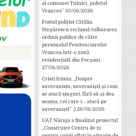
al comunei Tulnici, județul
Vrancea”
30/06/2026
Fostul polițist Cătălin
Stegărescu reclamă tulburarea
ordinii publice de către
personalul Penitenciarului
Vrancea într-o zonă
rezidențială din Focșani.
27/06/2026
Cristi Irimia: „Despre
suveranism, suveraniști și cum
se atacă singuri, fără să-și dea
seama, cei care-i… atacă pe
suveraniști” :)
26/06/2026
UAT Năruja a finalizat proiectul
„Construire Centru de zi
pentru copiii aflați în situație de