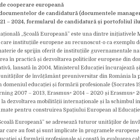
e de cooperare europeană
a documentelor de candidatură (documentele manager
1 – 2024, formularul de candidatură și portofoliul ilu
ațională „Școală Europeană” este una dintre inițiativele 
 care instituțiile europene au recunoscut-o ca exemplu 
aterie de sprijin oferit de instituțiile guvernamentale na
ea în practică și dezvoltarea politicilor europene din d
iativă, lansată în 2004, Ministerul Educației încurajează 
 unităților de învățământ preuniversitar din România la
 domeniul educației și formării profesionale (Socrates 1
arning 2007 – 2013, Erasmus+ 2014 – 2020 și Erasmus+ 2
 la dezvoltarea mobilității internaționale și la schimbul i
umate pentru construirea Spațiului European al Educație
coală Europeană” se adresează tuturor unităţilor de în
ar care au fost şi sunt implicate în programele europene
ației și formării profesionale și constă în evaluarea calit