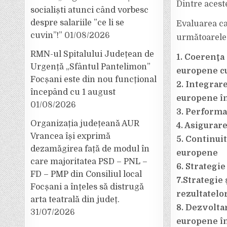
Dintre acest
socialiști atunci când vorbesc
despre salariile ”ce li se
Evaluarea ca
cuvin”!”
01/08/2026
următoarele 
RMN-ul Spitalului Județean de
1. Coerenţa
Urgență „Sfântul Pantelimon”
europene cu 
Focșani este din nou funcțional
2. Integrar
începând cu 1 august
europene în
01/08/2026
3. Performan
Organizația județeană AUR
4. Asigurare
Vrancea își exprimă
5. Continui
dezamăgirea față de modul în
europene
care majoritatea PSD – PNL –
6. Strategi
FD – PMP din Consiliul local
7.Strategie 
Focșani a înțeles să distrugă
rezultatelo
arta teatrală din județ.
8. Dezvolta
31/07/2026
europene în