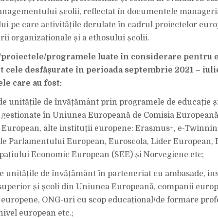
nagementului școlii, reflectat în documentele manager
ui pe care activitățile derulate în cadrul proiectelor eur
ii organizaționale și a ethosului școlii.
e/proiectele/programele luate în considerare pentru e
t cele desfășurate în perioada septembrie 2021 – iuli
le care au fost:
 de unitățile de învățământ prin programele de educație 
ă gestionate în Uniunea Europeană de Comisia Europeană
European, alte instituții europene: Erasmus+, e-Twinning
le Parlamentului European, Euroscola, Lider European, 
pațiului Economic European (SEE) și Norvegiene etc;
de unitățile de învățământ în parteneriat cu ambasade, inst
uperior și școli din Uniunea Europeană, companii europe
 europene, ONG-uri cu scop educațional/de formare prof
nivel european etc.;