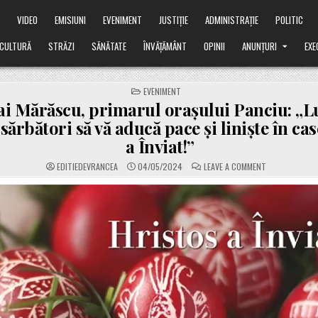
Ă
VIDEO
EMISIUNI
EVENIMENT
JUSTIȚIE
ADMINISTRAȚIE
POLITIC
CULTURĂ
STRĂZI
SĂNĂTATE
ÎNVĂȚĂMÂNT
OPINII
ANUNȚURI
EXE
POSTED
EVENIMENT
IN
ai Mărăscu, primarul orașului Panciu: „
 sărbători să vă aducă pace și liniște în ca
a Înviat!”
ON
EDITIEDEVRANCEA
04/05/2024
LEAVE A COMMENT
NICOLAI
MĂRĂSCU,
PRIMARUL
ORAȘULUI
PANCIU:
„LUMINA
SFINTELOR
SĂRBĂTORI
SĂ
VĂ
ADUCĂ
PACE
ȘI
LINIȘTE
ÎN
CASE!
HRISTOS