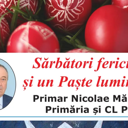
A
ÎNVIAT!”