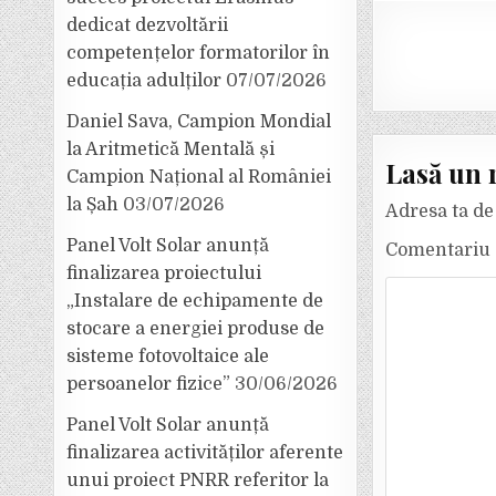
dedicat dezvoltării
competențelor formatorilor în
educația adulților
07/07/2026
Daniel Sava, Campion Mondial
la Aritmetică Mentală și
Lasă un 
Campion Național al României
la Șah
03/07/2026
Adresa ta de 
Panel Volt Solar anunță
Comentariu
finalizarea proiectului
„Instalare de echipamente de
stocare a energiei produse de
sisteme fotovoltaice ale
persoanelor fizice”
30/06/2026
Panel Volt Solar anunță
finalizarea activităților aferente
unui proiect PNRR referitor la