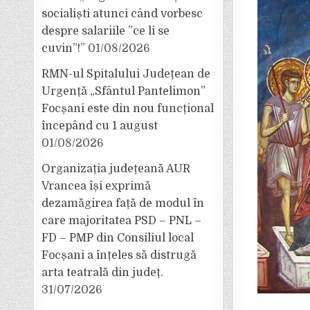
socialiști atunci când vorbesc
despre salariile ”ce li se
cuvin”!”
01/08/2026
RMN-ul Spitalului Județean de
Urgență „Sfântul Pantelimon”
Focșani este din nou funcțional
începând cu 1 august
01/08/2026
Organizația județeană AUR
Vrancea își exprimă
dezamăgirea față de modul în
care majoritatea PSD – PNL –
FD – PMP din Consiliul local
Focșani a înțeles să distrugă
arta teatrală din județ.
31/07/2026