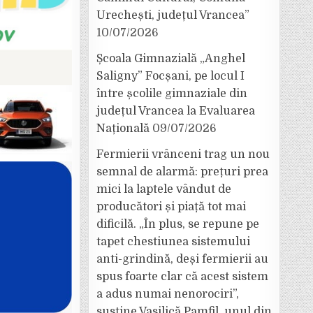
Urechești, județul Vrancea”
10/07/2026
Școala Gimnazială „Anghel
Saligny” Focșani, pe locul I
între școlile gimnaziale din
județul Vrancea la Evaluarea
Națională
09/07/2026
Fermierii vrânceni trag un nou
semnal de alarmă: prețuri prea
mici la laptele vândut de
producători și piață tot mai
dificilă. „În plus, se repune pe
tapet chestiunea sistemului
anti-grindină, deși fermierii au
spus foarte clar că acest sistem
a adus numai nenorociri”,
susține Vasilică Pamfil, unul din