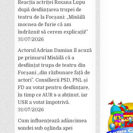
Reacția actriței Roxana Lupu
după desființarea trupei de
teatru de la Focșani: „Misăilă
mocnea de furie că am
îndrăznit să cerem explicații!”
31/07/2026
Actorul Adrian Damian îl acuză
pe primarul Misăilă că a
desființat trupa de teatru din
Focșani „din răzbunare față de
actori”. Consilierii PSD, PNL și
FD au votat pentru desființare,
în timp ce AUR s-a abținut, iar
USR a votat împotrivă.
31/07/2026
Cum influențează adâncimea
sondei sub oglinda apei