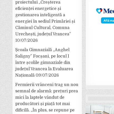
proiectului „Creșterea
eficienței energetice și
gestionarea inteligentă a
energiei în sediul Primăriei și
Căminul Cultural, Comuna
Urechești, județul Vrancea”
10/07/2026
Școala Gimnazială „Anghel
Saligny” Focșani, pe locul I
între școlile gimnaziale din
județul Vrancea la Evaluarea
Națională
09/07/2026
Fermierii vrânceni trag un nou
semnal de alarmă: prețuri prea
mici la laptele vândut de
producători și piață tot mai
dificilă. „În plus, se repune pe