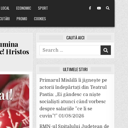
LOCAL
ECONOMIC
SPORT
CUTĂRI
PROMO
COOKIES
CAUTĂ AICI
Lumina
Search
se! Hristos
for:
ULTIMELE ȘTIRI
Primarul Misăilă îi jignește pe
actorii îndepărtați din Teatrul
Pastia: „Ei gândesc ca niște
socialiști atunci când vorbesc
despre salariile ”ce li se
cuvin”!”
01/08/2026
RMN-ul Spitalului Județean de