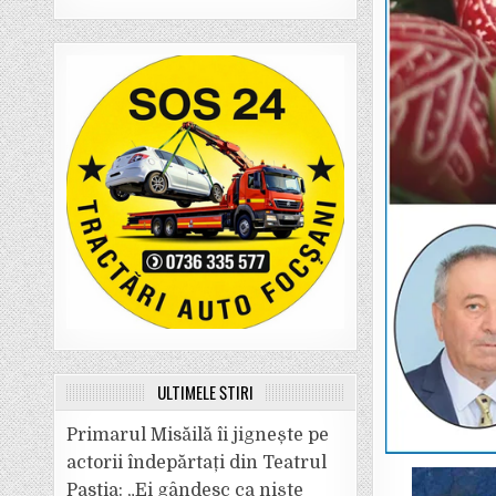
ULTIMELE ȘTIRI
Primarul Misăilă îi jignește pe
actorii îndepărtați din Teatrul
Pastia: „Ei gândesc ca niște