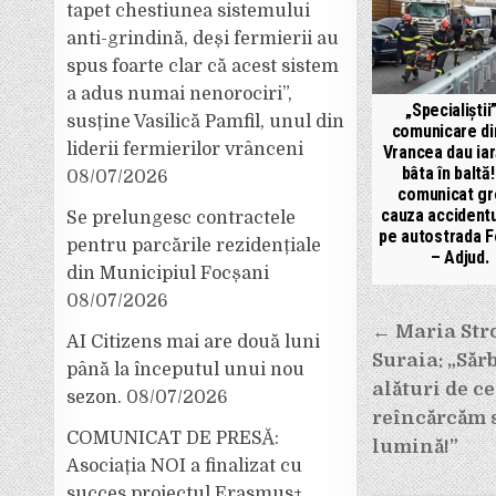
tapet chestiunea sistemului
anti-grindină, deși fermierii au
spus foarte clar că acest sistem
a adus numai nenorociri”,
„Specialiștii”
susține Vasilică Pamfil, unul din
comunicare di
liderii fermierilor vrânceni
Vrancea dau iar
bâta în baltă
08/07/2026
comunicat gr
cauza accidentu
Se prelungesc contractele
pe autostrada F
pentru parcările rezidențiale
– Adjud.
din Municipiul Focșani
08/07/2026
Navigar
← Maria Str
AI Citizens mai are două luni
în
Suraia: „Săr
până la începutul unui nou
articole
alături de ce
sezon.
08/07/2026
reîncărcăm s
COMUNICAT DE PRESĂ:
lumină!”
Asociația NOI a finalizat cu
succes proiectul Erasmus+