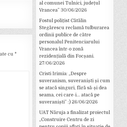
al comunei Tulnici, județul
Vrancea”
30/06/2026
Fostul polițist Cătălin
Stegărescu reclamă tulburarea
ordinii publice de către
personalul Penitenciarului
Vrancea într-o zonă
cate cu
*
rezidențială din Focșani.
27/06/2026
Cristi Irimia: „Despre
suveranism, suveraniști și cum
se atacă singuri, fără să-și dea
seama, cei care-i… atacă pe
suveraniști” :)
26/06/2026
UAT Năruja a finalizat proiectul
„Construire Centru de zi
pentru copiii aflați în situație de