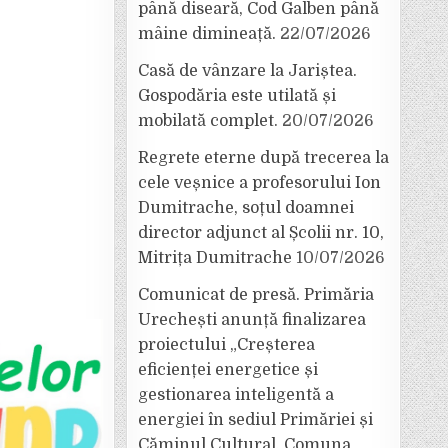
până diseară, Cod Galben până
mâine dimineață.
22/07/2026
Casă de vânzare la Jariștea.
Gospodăria este utilată și
mobilată complet.
20/07/2026
Regrete eterne după trecerea la
cele veșnice a profesorului Ion
Dumitrache, soțul doamnei
director adjunct al Școlii nr. 10,
Mitrița Dumitrache
10/07/2026
Comunicat de presă. Primăria
Urechești anunță finalizarea
proiectului „Creșterea
eficienței energetice și
gestionarea inteligentă a
energiei în sediul Primăriei și
Căminul Cultural, Comuna