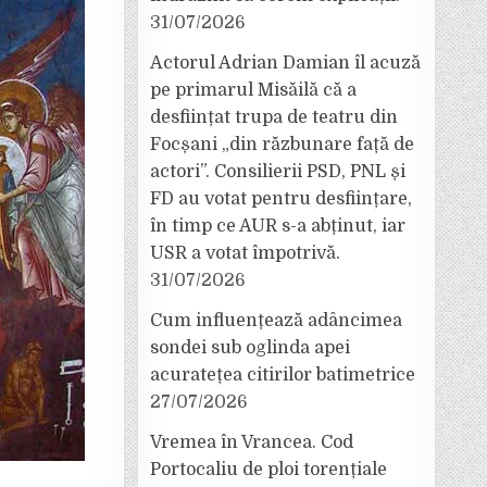
31/07/2026
Actorul Adrian Damian îl acuză
pe primarul Misăilă că a
desființat trupa de teatru din
Focșani „din răzbunare față de
actori”. Consilierii PSD, PNL și
FD au votat pentru desființare,
în timp ce AUR s-a abținut, iar
USR a votat împotrivă.
31/07/2026
Cum influențează adâncimea
sondei sub oglinda apei
acuratețea citirilor batimetrice
27/07/2026
Vremea în Vrancea. Cod
Portocaliu de ploi torențiale