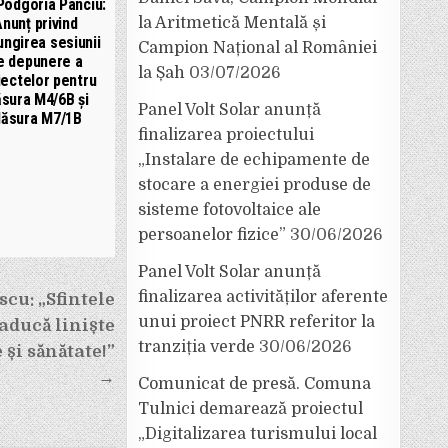
Podgoria Panciu:
nunț privind
la Aritmetică Mentală și
ungirea sesiunii
Campion Național al României
e depunere a
la Șah
03/07/2026
iectelor pentru
sura M4/6B și
Panel Volt Solar anunță
ăsura M7/1B
finalizarea proiectului
„Instalare de echipamente de
stocare a energiei produse de
sisteme fotovoltaice ale
persoanelor fizice”
30/06/2026
Panel Volt Solar anunță
finalizarea activităților aferente
cu: „Sfintele
unui proiect PNRR referitor la
 aducă liniște
tranziția verde
30/06/2026
 și sănătate!”
→
Comunicat de presă. Comuna
Tulnici demarează proiectul
„Digitalizarea turismului local