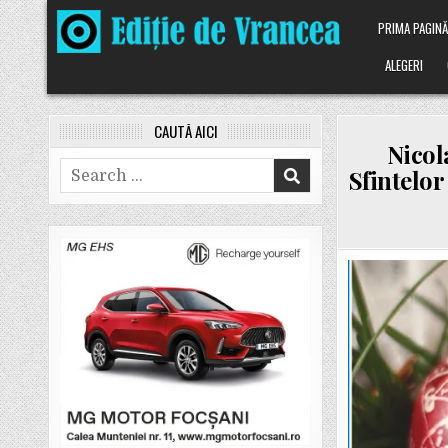
Skip
PRIMA PAGIN
to
content
ALEGERI
CAUTĂ AICI
Nicol
Search
Sfintelor
for: