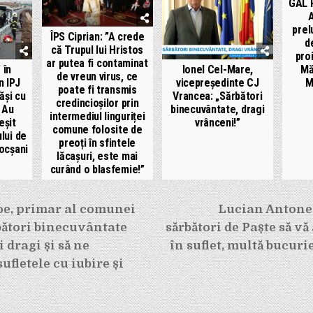
GAL 
A
prel
ÎPS Ciprian: ”A crede
d
că Trupul lui Hristos
pro
ar putea fi contaminat
Mă
 în
Ionel Cel-Mare,
de vreun virus, ce
M
n IPJ
vicepreședinte CJ
poate fi transmis
ăși cu
Vrancea: „Sărbători
credincioșilor prin
! Au
binecuvântate, dragi
intermediul linguriței
eșit
vrânceni!”
comune folosite de
lui de
preoți în sfintele
ocșani
lăcașuri, este mai
curând o blasfemie!”
e
oe, primar al comunei
Lucian Antones
bători binecuvântate
sărbători de Paște să vă
i dragi și să ne
în suflet, multă bucurie
ufletele cu iubire și