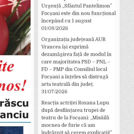
Urgență „Sfântul Pantelimon”
Focșani este din nou funcțional
începând cu 1 august
01/08/2026
Organizația județeană AUR
Vrancea își exprimă
dezamăgirea față de modul în
care majoritatea PSD – PNL –
FD – PMP din Consiliul local
Focșani a înțeles să distrugă
arta teatrală din județ.
31/07/2026
Reacția actriței Roxana Lupu
după desființarea trupei de
teatru de la Focșani: „Misăilă
mocnea de furie că am
îndrăznit să cerem explicații!”