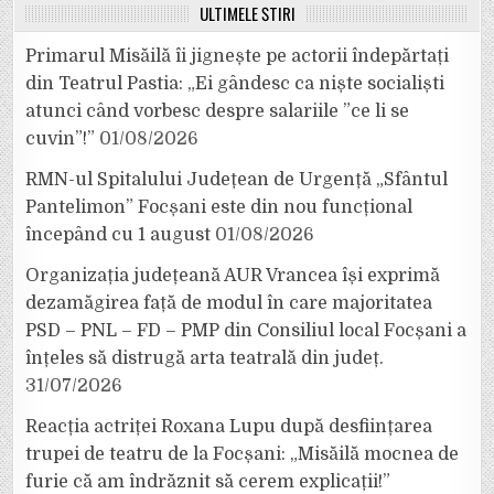
ULTIMELE ȘTIRI
Primarul Misăilă îi jignește pe actorii îndepărtați
din Teatrul Pastia: „Ei gândesc ca niște socialiști
atunci când vorbesc despre salariile ”ce li se
cuvin”!”
01/08/2026
RMN-ul Spitalului Județean de Urgență „Sfântul
Pantelimon” Focșani este din nou funcțional
începând cu 1 august
01/08/2026
Organizația județeană AUR Vrancea își exprimă
dezamăgirea față de modul în care majoritatea
PSD – PNL – FD – PMP din Consiliul local Focșani a
înțeles să distrugă arta teatrală din județ.
31/07/2026
Reacția actriței Roxana Lupu după desființarea
trupei de teatru de la Focșani: „Misăilă mocnea de
furie că am îndrăznit să cerem explicații!”