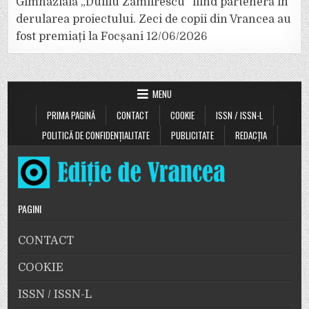
Gimnazială „Duiliu Zamfirescu” fiind parteneră în
derularea proiectului. Zeci de copii din Vrancea au
fost premiați la Focșani
12/06/2026
MENU
PRIMA PAGINĂ
CONTACT
COOKIE
ISSN / ISSN-L
POLITICĂ DE CONFIDENȚIALITATE
PUBLICITATE
REDACȚIA
PAGINI
CONTACT
COOKIE
ISSN / ISSN-L