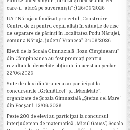
cum se atacă singuri, fără să-și dea seama, cei
care-i… atacă pe suveraniști” :)
26/06/2026
UAT Năruja a finalizat proiectul „Construire
Centru de zi pentru copiii aflați în situație de risc
de separare de părinți în localitatea Podu Nărujei,
comuna Năruja, județul Vrancea”
24/06/2026
Elevii de la Școala Gimnazială „Ioan Cîmpineanu”
din Câmpineanca au fost premiați pentru
rezultatele deosebite obținute în acest an școlar
22/06/2026
Sute de elevi din Vrancea au participat la
concursurile „Grămăticel” și „MaxiMate”,
organizate de Școala Gimnazială „Ștefan cel Mare”
din Focșani.
12/06/2026
Peste 200 de elevi au participat la concursul
interjudețean de matematică „Micul Gauss”, Școala