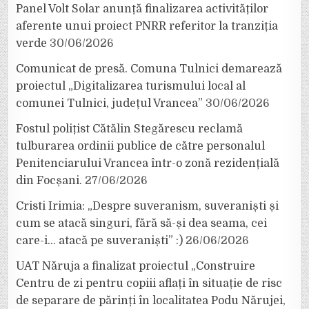
Panel Volt Solar anunță finalizarea activităților
aferente unui proiect PNRR referitor la tranziția
verde
30/06/2026
Comunicat de presă. Comuna Tulnici demarează
proiectul „Digitalizarea turismului local al
comunei Tulnici, județul Vrancea”
30/06/2026
Fostul polițist Cătălin Stegărescu reclamă
tulburarea ordinii publice de către personalul
Penitenciarului Vrancea într-o zonă rezidențială
din Focșani.
27/06/2026
Cristi Irimia: „Despre suveranism, suveraniști și
cum se atacă singuri, fără să-și dea seama, cei
care-i… atacă pe suveraniști” :)
26/06/2026
UAT Năruja a finalizat proiectul „Construire
Centru de zi pentru copiii aflați în situație de risc
de separare de părinți în localitatea Podu Nărujei,