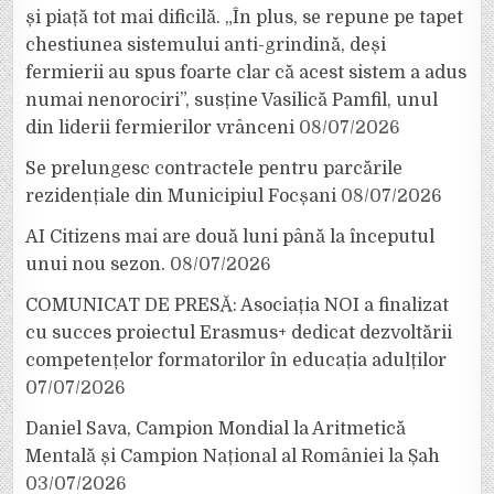
și piață tot mai dificilă. „În plus, se repune pe tapet
chestiunea sistemului anti-grindină, deși
fermierii au spus foarte clar că acest sistem a adus
numai nenorociri”, susține Vasilică Pamfil, unul
din liderii fermierilor vrânceni
08/07/2026
Se prelungesc contractele pentru parcările
rezidențiale din Municipiul Focșani
08/07/2026
AI Citizens mai are două luni până la începutul
unui nou sezon.
08/07/2026
COMUNICAT DE PRESĂ: Asociația NOI a finalizat
cu succes proiectul Erasmus+ dedicat dezvoltării
competențelor formatorilor în educația adulților
07/07/2026
Daniel Sava, Campion Mondial la Aritmetică
Mentală și Campion Național al României la Șah
03/07/2026