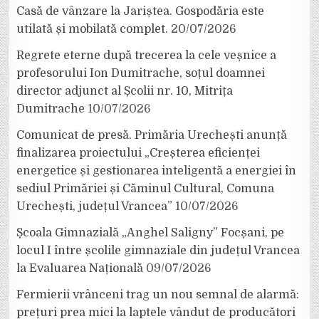
Casă de vânzare la Jariștea. Gospodăria este
utilată și mobilată complet.
20/07/2026
Regrete eterne după trecerea la cele veșnice a
profesorului Ion Dumitrache, soțul doamnei
director adjunct al Școlii nr. 10, Mitrița
Dumitrache
10/07/2026
Comunicat de presă. Primăria Urechești anunță
finalizarea proiectului „Creșterea eficienței
energetice și gestionarea inteligentă a energiei în
sediul Primăriei și Căminul Cultural, Comuna
Urechești, județul Vrancea”
10/07/2026
Școala Gimnazială „Anghel Saligny” Focșani, pe
locul I între școlile gimnaziale din județul Vrancea
la Evaluarea Națională
09/07/2026
Fermierii vrânceni trag un nou semnal de alarmă:
prețuri prea mici la laptele vândut de producători