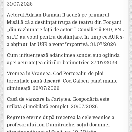
31/07/2026
Actorul Adrian Damian îl acuză pe primarul
Misăilă că a desființat trupa de teatru din Focșani
„din răzbunare față de actori”. Consilierii PSD, PNL
și FD au votat pentru desființare, în timp ce AUR s-
a abținut, iar USR a votat împotrivă.
31/07/2026
Cum influențează adâncimea sondei sub oglinda
apei acuratețea citirilor batimetrice
27/07/2026
Vremea în Vrancea. Cod Portocaliu de ploi
torențiale până diseară, Cod Galben până mâine
dimineață.
22/07/2026
Casă de vânzare la Jariștea. Gospodăria este
utilată și mobilată complet.
20/07/2026
Regrete eterne după trecerea la cele veșnice a
profesorului Ion Dumitrache, soțul doamnei