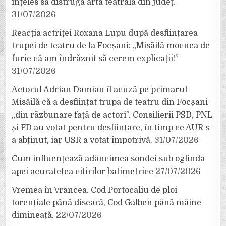
înțeles să distrugă arta teatrală din județ.
31/07/2026
Reacția actriței Roxana Lupu după desființarea
trupei de teatru de la Focșani: „Misăilă mocnea de
furie că am îndrăznit să cerem explicații!”
31/07/2026
Actorul Adrian Damian îl acuză pe primarul
Misăilă că a desființat trupa de teatru din Focșani
„din răzbunare față de actori”. Consilierii PSD, PNL
și FD au votat pentru desființare, în timp ce AUR s-
a abținut, iar USR a votat împotrivă.
31/07/2026
Cum influențează adâncimea sondei sub oglinda
apei acuratețea citirilor batimetrice
27/07/2026
Vremea în Vrancea. Cod Portocaliu de ploi
torențiale până diseară, Cod Galben până mâine
dimineață.
22/07/2026