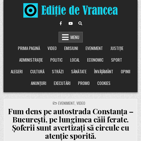
Skip
to
content
MENU
PRIMA PAGINĂ
VIDEO
EMISIUNI
EVENIMENT
JUSTIȚIE
ADMINISTRAȚIE
POLITIC
LOCAL
ECONOMIC
SPORT
ALEGERI
CULTURĂ
STRĂZI
SĂNĂTATE
ÎNVĂȚĂMÂNT
OPINII
ANUNȚURI
EXECUTĂRI
PROMO
COOKIES
POSTED
EVENIMENT
,
VIDEO
IN
Fum dens pe autostrada Constanța –
București, pe lungimea căii ferate.
Șoferii sunt avertizați să circule cu
atenție sporită.