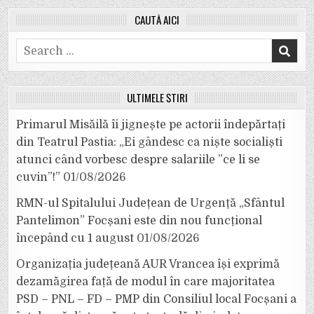
CAUTĂ AICI
Search
for:
ULTIMELE ȘTIRI
Primarul Misăilă îi jignește pe actorii îndepărtați
din Teatrul Pastia: „Ei gândesc ca niște socialiști
atunci când vorbesc despre salariile ”ce li se
cuvin”!”
01/08/2026
RMN-ul Spitalului Județean de Urgență „Sfântul
Pantelimon” Focșani este din nou funcțional
începând cu 1 august
01/08/2026
Organizația județeană AUR Vrancea își exprimă
dezamăgirea față de modul în care majoritatea
PSD – PNL – FD – PMP din Consiliul local Focșani a