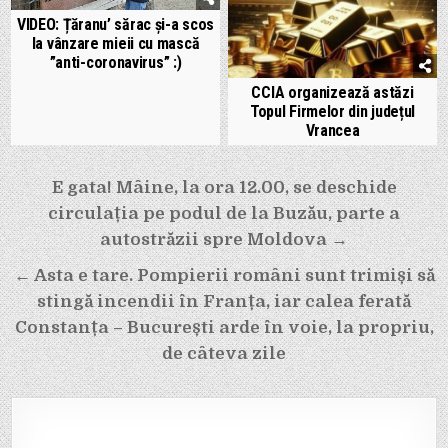
VIDEO: Țăranu’ sărac și-a scos
la vânzare mieii cu mască
”anti-coronavirus” :)
CCIA organizează astăzi
Topul Firmelor din județul
Vrancea
Navigare
E gata! Mâine, la ora 12.00, se deschide
circulația pe podul de la Buzău, parte a
în
autostrăzii spre Moldova →
articole
← Asta e tare. Pompierii români sunt trimiși să
stingă incendii în Franța, iar calea ferată
Constanța – București arde în voie, la propriu,
de câteva zile