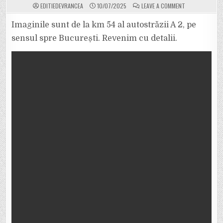
ON
EDITIEDEVRANCEA
10/07/2025
LEAVE A COMMENT
FUM
DENS
PE
Imaginile sunt de la km 54 al autostrăzii A 2, pe
AUTOSTRADA
CONSTANȚA
sensul spre București. Revenim cu detalii.
–
BUCUREȘTI,
PE
LUNGIMEA
CĂII
FERATE.
ȘOFERII
SUNT
AVERTIZAȚI
SĂ
CIRCULE
CU
ATENȚIE
SPORITĂ.