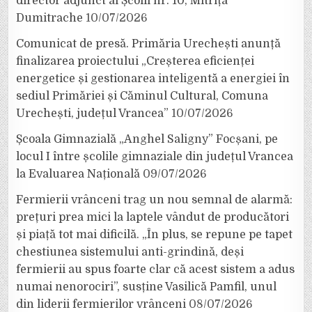
director adjunct al Școlii nr. 10, Mitrița
Dumitrache
10/07/2026
Comunicat de presă. Primăria Urechești anunță
finalizarea proiectului „Creșterea eficienței
energetice și gestionarea inteligentă a energiei în
sediul Primăriei și Căminul Cultural, Comuna
Urechești, județul Vrancea”
10/07/2026
Școala Gimnazială „Anghel Saligny” Focșani, pe
locul I între școlile gimnaziale din județul Vrancea
la Evaluarea Națională
09/07/2026
Fermierii vrânceni trag un nou semnal de alarmă:
prețuri prea mici la laptele vândut de producători
și piață tot mai dificilă. „În plus, se repune pe tapet
chestiunea sistemului anti-grindină, deși
fermierii au spus foarte clar că acest sistem a adus
numai nenorociri”, susține Vasilică Pamfil, unul
din liderii fermierilor vrânceni
08/07/2026