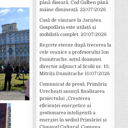
până diseară, Cod Galben până
mâine dimineață.
22/07/2026
Casă de vânzare la Jariștea.
Gospodăria este utilată și
mobilată complet.
20/07/2026
Regrete eterne după trecerea la
cele veșnice a profesorului Ion
Dumitrache, soțul doamnei
director adjunct al Școlii nr. 10,
Mitrița Dumitrache
10/07/2026
Comunicat de presă. Primăria
Urechești anunță finalizarea
proiectului „Creșterea
eficienței energetice și
gestionarea inteligentă a
energiei în sediul Primăriei și
Căminul Cultural, Comuna