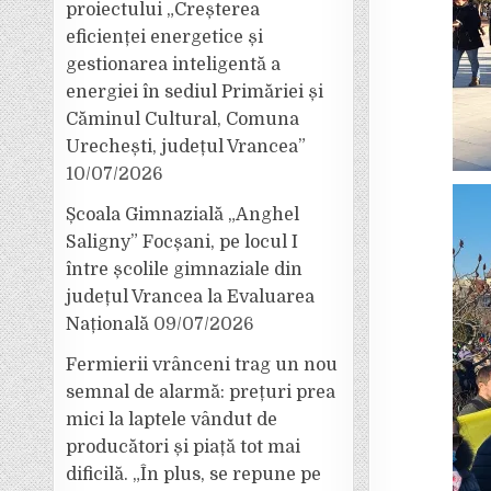
proiectului „Creșterea
eficienței energetice și
gestionarea inteligentă a
energiei în sediul Primăriei și
Căminul Cultural, Comuna
Urechești, județul Vrancea”
10/07/2026
Școala Gimnazială „Anghel
Saligny” Focșani, pe locul I
între școlile gimnaziale din
județul Vrancea la Evaluarea
Națională
09/07/2026
Fermierii vrânceni trag un nou
semnal de alarmă: prețuri prea
mici la laptele vândut de
producători și piață tot mai
dificilă. „În plus, se repune pe