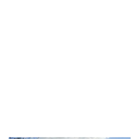
SE
STRIGĂ
ÎN
PARCUL
IZVOR.