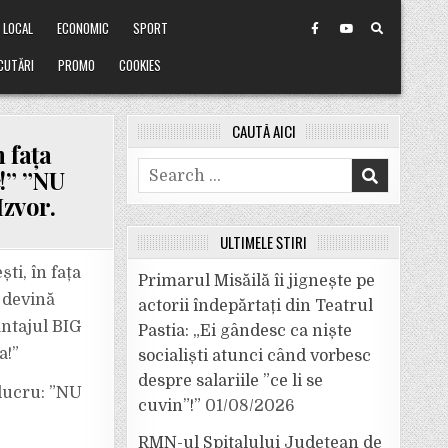
LOCAL
ECONOMIC
SPORT
CUTĂRI
PROMO
COOKIES
CAUTĂ AICI
 fața
Search
!” ”NU
for:
Izvor.
ULTIMELE ȘTIRI
ti, în fața
Primarul Misăilă îi jignește pe
 devină
actorii îndepărtați din Teatrul
antajul BIG
Pastia: „Ei gândesc ca niște
I!
a!”
socialiști atunci când vorbesc
despre salariile ”ce li se
 lucru: ”NU
cuvin”!”
01/08/2026
RMN-ul Spitalului Județean de