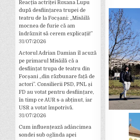
Reacția actriței Roxana Lupu
după desființarea trupei de
teatru de la Focșani: „Misăilă
mocnea de furie că am
îndrăznit să cerem explicații!”
31/07/2026
Actorul Adrian Damian îl acuză
pe primarul Misăilă că a
desființat trupa de teatru din
Focșani „din răzbunare față de
actori”. Consilierii PSD, PNL și
FD au votat pentru desființare,
în timp ce AUR s-a abținut, iar
USR a votat împotrivă.
31/07/2026
Cum influențează adâncimea
sondei sub oglinda apei