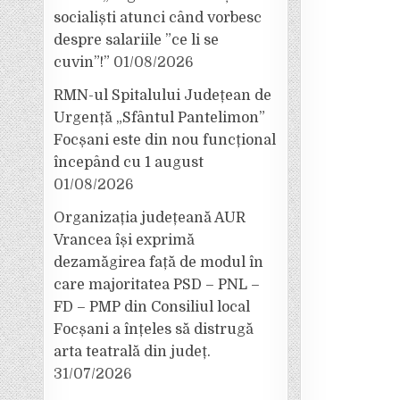
socialiști atunci când vorbesc
despre salariile ”ce li se
cuvin”!”
01/08/2026
RMN-ul Spitalului Județean de
Urgență „Sfântul Pantelimon”
Focșani este din nou funcțional
începând cu 1 august
01/08/2026
Organizația județeană AUR
Vrancea își exprimă
dezamăgirea față de modul în
care majoritatea PSD – PNL –
FD – PMP din Consiliul local
Focșani a înțeles să distrugă
arta teatrală din județ.
31/07/2026