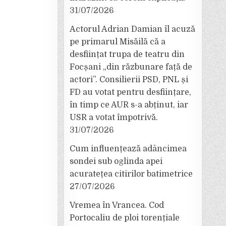
31/07/2026
Actorul Adrian Damian îl acuză
pe primarul Misăilă că a
desființat trupa de teatru din
Focșani „din răzbunare față de
actori”. Consilierii PSD, PNL și
FD au votat pentru desființare,
în timp ce AUR s-a abținut, iar
USR a votat împotrivă.
31/07/2026
Cum influențează adâncimea
sondei sub oglinda apei
acuratețea citirilor batimetrice
27/07/2026
Vremea în Vrancea. Cod
Portocaliu de ploi torențiale