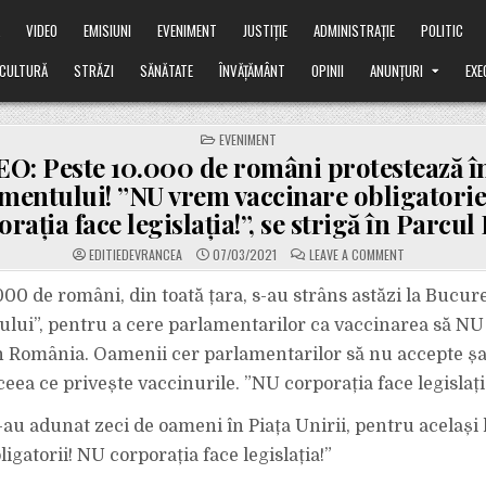
Ă
VIDEO
EMISIUNI
EVENIMENT
JUSTIȚIE
ADMINISTRAȚIE
POLITIC
CULTURĂ
STRĂZI
SĂNĂTATE
ÎNVĂȚĂMÂNT
OPINII
ANUNȚURI
EXE
POSTED
EVENIMENT
IN
O: Peste 10.000 de români protestează în
mentului! ”NU vrem vaccinare obligatorie
rația face legislația!”, se strigă în Parcul 
ON
EDITIEDEVRANCEA
07/03/2021
LEAVE A COMMENT
VIDEO:
PESTE
10.000
0 de români, din toată țara, s-au strâns astăzi la Bucureș
DE
ROMÂNI
ului”, pentru a cere parlamentarilor ca vaccinarea să NU
PROTESTEAZĂ
ÎN
în România. Oamenii cer parlamentarilor să nu accepte ș
FAȚA
PARLAMENTULU
ea ce privește vaccinurile. ”NU corporația face legislați
”NU
VREM
VACCINARE
OBLIGATORIE!”
-au adunat zeci de oameni în Piața Unirii, pentru același
”NU
CORPORAȚIA
ligatorii! NU corporația face legislația!”
FACE
LEGISLAȚIA!”,