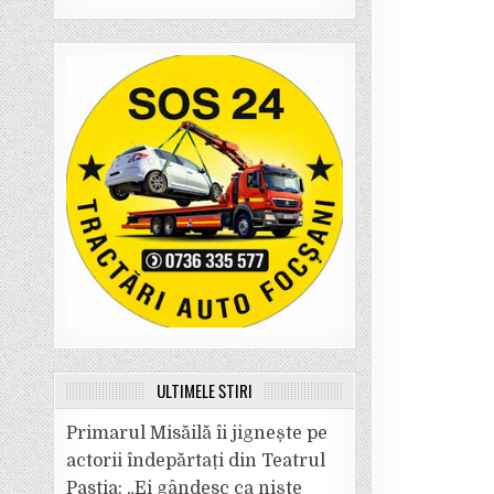
ULTIMELE ȘTIRI
Primarul Misăilă îi jignește pe
actorii îndepărtați din Teatrul
Pastia: „Ei gândesc ca niște