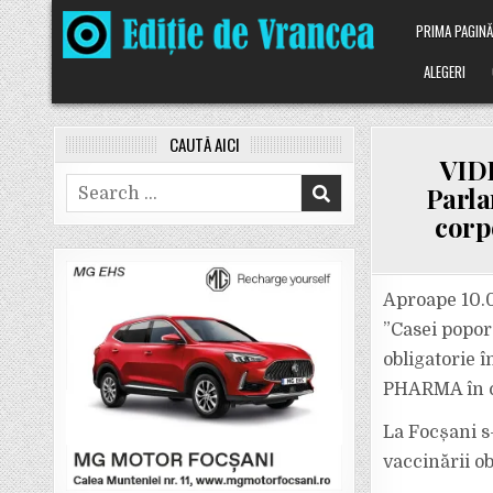
Skip
PRIMA PAGIN
to
content
ALEGERI
CAUTĂ AICI
VIDE
Search
Parla
for:
corpo
Aproape 10.00
”Casei popor
obligatorie 
PHARMA în ce
La Focșani s
vaccinării ob