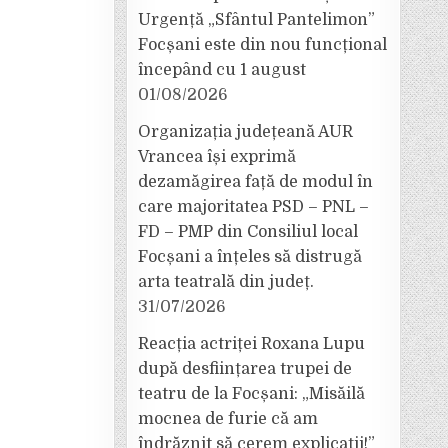
Urgență „Sfântul Pantelimon”
Focșani este din nou funcțional
începând cu 1 august
01/08/2026
Organizația județeană AUR
Vrancea își exprimă
dezamăgirea față de modul în
care majoritatea PSD – PNL –
FD – PMP din Consiliul local
Focșani a înțeles să distrugă
arta teatrală din județ.
31/07/2026
Reacția actriței Roxana Lupu
după desființarea trupei de
teatru de la Focșani: „Misăilă
mocnea de furie că am
îndrăznit să cerem explicații!”