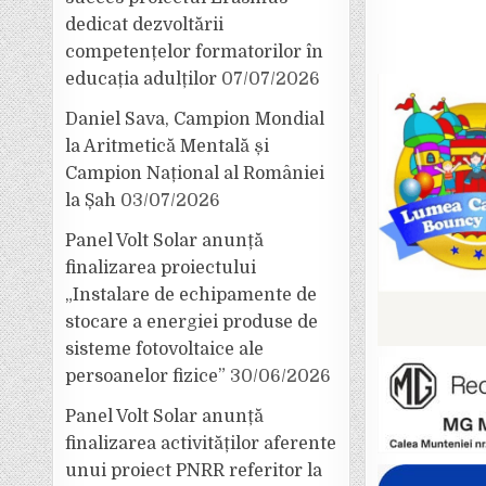
dedicat dezvoltării
competențelor formatorilor în
educația adulților
07/07/2026
Daniel Sava, Campion Mondial
la Aritmetică Mentală și
Campion Național al României
la Șah
03/07/2026
Panel Volt Solar anunță
finalizarea proiectului
„Instalare de echipamente de
stocare a energiei produse de
sisteme fotovoltaice ale
persoanelor fizice”
30/06/2026
Panel Volt Solar anunță
finalizarea activităților aferente
unui proiect PNRR referitor la