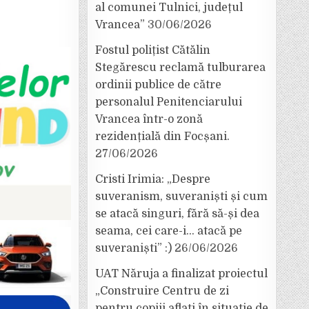
al comunei Tulnici, județul
Vrancea”
30/06/2026
Fostul polițist Cătălin
Stegărescu reclamă tulburarea
ordinii publice de către
personalul Penitenciarului
Vrancea într-o zonă
rezidențială din Focșani.
27/06/2026
Cristi Irimia: „Despre
suveranism, suveraniști și cum
se atacă singuri, fără să-și dea
seama, cei care-i… atacă pe
suveraniști” :)
26/06/2026
UAT Năruja a finalizat proiectul
„Construire Centru de zi
pentru copiii aflați în situație de