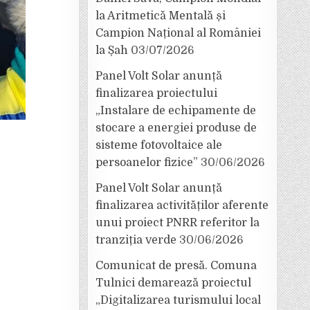
la Aritmetică Mentală și
Campion Național al României
la Șah
03/07/2026
Panel Volt Solar anunță
finalizarea proiectului
„Instalare de echipamente de
stocare a energiei produse de
sisteme fotovoltaice ale
persoanelor fizice”
30/06/2026
Panel Volt Solar anunță
finalizarea activităților aferente
unui proiect PNRR referitor la
tranziția verde
30/06/2026
Comunicat de presă. Comuna
Tulnici demarează proiectul
„Digitalizarea turismului local