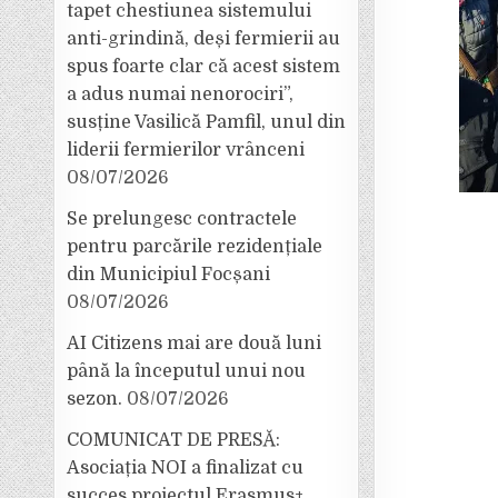
tapet chestiunea sistemului
anti-grindină, deși fermierii au
spus foarte clar că acest sistem
a adus numai nenorociri”,
susține Vasilică Pamfil, unul din
liderii fermierilor vrânceni
08/07/2026
Se prelungesc contractele
pentru parcările rezidențiale
din Municipiul Focșani
08/07/2026
AI Citizens mai are două luni
până la începutul unui nou
sezon.
08/07/2026
COMUNICAT DE PRESĂ:
Asociația NOI a finalizat cu
succes proiectul Erasmus+