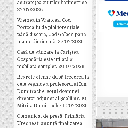
acuratețea citirilor batimetrice
27/07/2026
Vremea în Vrancea. Cod
Portocaliu de ploi torențiale
până diseară, Cod Galben până
mâine dimineață.
22/07/2026
Casă de vânzare la Jariștea.
Gospodăria este utilată și
mobilată complet.
20/07/2026
Regrete eterne după trecerea la
cele veșnice a profesorului Ion
Dumitrache, soțul doamnei
director adjunct al Școlii nr. 10,
Mitrița Dumitrache
10/07/2026
Comunicat de presă. Primăria
Urechești anunță finalizarea