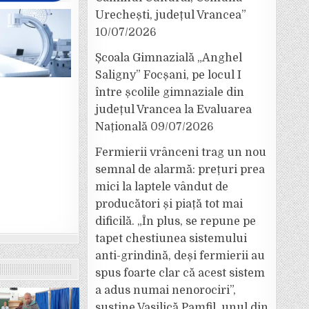
Urechești, județul Vrancea”
10/07/2026
Școala Gimnazială „Anghel
Saligny” Focșani, pe locul I
între școlile gimnaziale din
județul Vrancea la Evaluarea
Națională
09/07/2026
Fermierii vrânceni trag un nou
semnal de alarmă: prețuri prea
mici la laptele vândut de
producători și piață tot mai
dificilă. „În plus, se repune pe
tapet chestiunea sistemului
anti-grindină, deși fermierii au
spus foarte clar că acest sistem
a adus numai nenorociri”,
susține Vasilică Pamfil, unul din