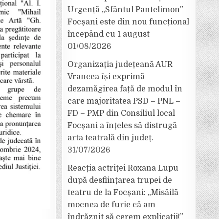
Urgență „Sfântul Pantelimon”
Focșani este din nou funcțional
începând cu 1 august
01/08/2026
Organizația județeană AUR
Vrancea își exprimă
dezamăgirea față de modul în
care majoritatea PSD – PNL –
FD – PMP din Consiliul local
Focșani a înțeles să distrugă
arta teatrală din județ.
31/07/2026
Reacția actriței Roxana Lupu
după desființarea trupei de
teatru de la Focșani: „Misăilă
mocnea de furie că am
îndrăznit să cerem explicații!”