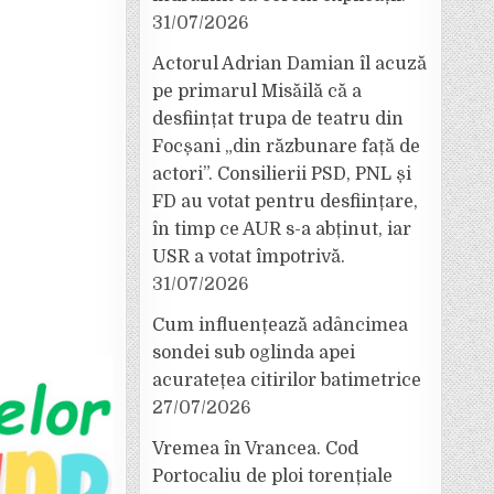
31/07/2026
Actorul Adrian Damian îl acuză
pe primarul Misăilă că a
desființat trupa de teatru din
Focșani „din răzbunare față de
actori”. Consilierii PSD, PNL și
FD au votat pentru desființare,
în timp ce AUR s-a abținut, iar
USR a votat împotrivă.
31/07/2026
Cum influențează adâncimea
sondei sub oglinda apei
acuratețea citirilor batimetrice
27/07/2026
Vremea în Vrancea. Cod
Portocaliu de ploi torențiale