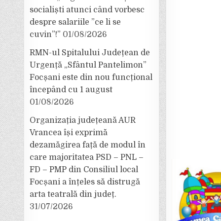
socialiști atunci când vorbesc
despre salariile ”ce li se
cuvin”!”
01/08/2026
RMN-ul Spitalului Județean de
Urgență „Sfântul Pantelimon”
Focșani este din nou funcțional
începând cu 1 august
01/08/2026
Organizația județeană AUR
Vrancea își exprimă
dezamăgirea față de modul în
care majoritatea PSD – PNL –
FD – PMP din Consiliul local
Focșani a înțeles să distrugă
arta teatrală din județ.
31/07/2026