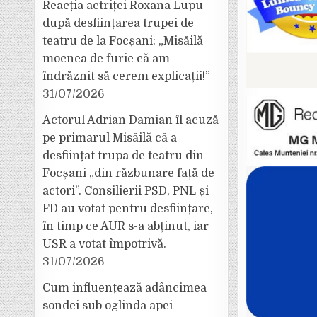
Reacția actriței Roxana Lupu
după desființarea trupei de
teatru de la Focșani: „Misăilă
mocnea de furie că am
îndrăznit să cerem explicații!”
31/07/2026
Actorul Adrian Damian îl acuză
pe primarul Misăilă că a
desființat trupa de teatru din
Focșani „din răzbunare față de
actori”. Consilierii PSD, PNL și
FD au votat pentru desființare,
în timp ce AUR s-a abținut, iar
USR a votat împotrivă.
31/07/2026
Cum influențează adâncimea
sondei sub oglinda apei