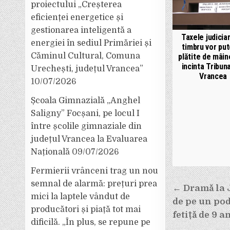
proiectului „Creșterea
eficienței energetice și
gestionarea inteligentă a
Taxele judicia
energiei în sediul Primăriei și
timbru vor put
Căminul Cultural, Comuna
plătite de mâine
incinta Tribuna
Urechești, județul Vrancea”
Vrancea
10/07/2026
Școala Gimnazială „Anghel
Saligny” Focșani, pe locul I
între școlile gimnaziale din
județul Vrancea la Evaluarea
Națională
09/07/2026
Fermierii vrânceni trag un nou
Navigar
semnal de alarmă: prețuri prea
← Dramă la J
mici la laptele vândut de
în
de pe un pod.
producători și piață tot mai
articole
fetiță de 9 a
dificilă. „În plus, se repune pe