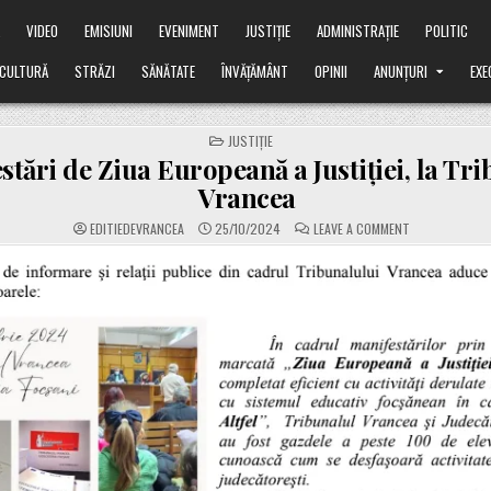
Ă
VIDEO
EMISIUNI
EVENIMENT
JUSTIȚIE
ADMINISTRAȚIE
POLITIC
CULTURĂ
STRĂZI
SĂNĂTATE
ÎNVĂȚĂMÂNT
OPINII
ANUNȚURI
EXE
POSTED
JUSTIȚIE
IN
stări de Ziua Europeană a Justiției, la Tr
Vrancea
ON
EDITIEDEVRANCEA
25/10/2024
LEAVE A COMMENT
MANIFESTĂRI
DE
ZIUA
EUROPEANĂ
A
JUSTIȚIEI,
LA
TRIBUNALUL
VRANCEA