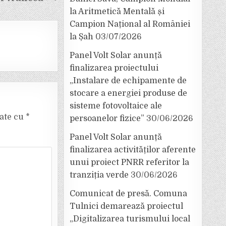
la Aritmetică Mentală și
Campion Național al României
la Șah
03/07/2026
Panel Volt Solar anunță
finalizarea proiectului
„Instalare de echipamente de
stocare a energiei produse de
sisteme fotovoltaice ale
cate cu
*
persoanelor fizice”
30/06/2026
Panel Volt Solar anunță
finalizarea activităților aferente
unui proiect PNRR referitor la
tranziția verde
30/06/2026
Comunicat de presă. Comuna
Tulnici demarează proiectul
„Digitalizarea turismului local