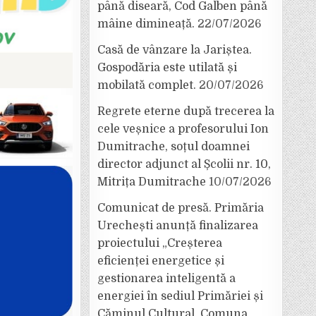
până diseară, Cod Galben până
mâine dimineață.
22/07/2026
Casă de vânzare la Jariștea.
Gospodăria este utilată și
mobilată complet.
20/07/2026
Regrete eterne după trecerea la
cele veșnice a profesorului Ion
Dumitrache, soțul doamnei
director adjunct al Școlii nr. 10,
Mitrița Dumitrache
10/07/2026
Comunicat de presă. Primăria
Urechești anunță finalizarea
proiectului „Creșterea
eficienței energetice și
gestionarea inteligentă a
energiei în sediul Primăriei și
Căminul Cultural, Comuna