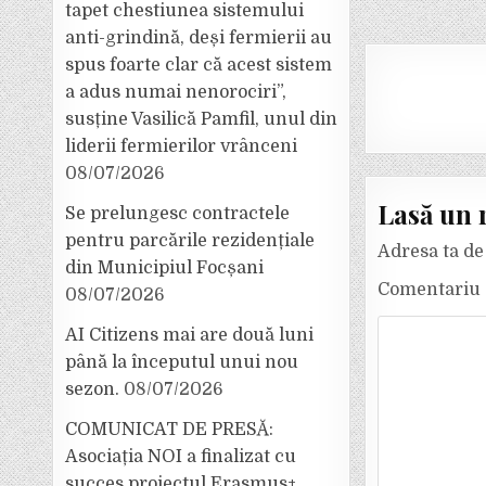
tapet chestiunea sistemului
anti-grindină, deși fermierii au
spus foarte clar că acest sistem
a adus numai nenorociri”,
susține Vasilică Pamfil, unul din
liderii fermierilor vrânceni
08/07/2026
Lasă un 
Se prelungesc contractele
pentru parcările rezidențiale
Adresa ta de 
din Municipiul Focșani
Comentariu
08/07/2026
AI Citizens mai are două luni
până la începutul unui nou
sezon.
08/07/2026
COMUNICAT DE PRESĂ:
Asociația NOI a finalizat cu
succes proiectul Erasmus+