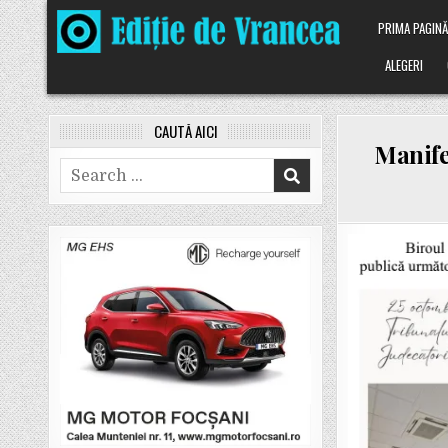
Skip
PRIMA PAGIN
to
content
ALEGERI
CAUTĂ AICI
Manife
Search
for: