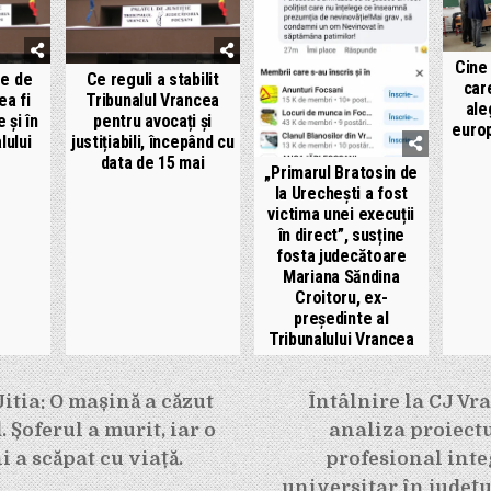
Cine 
re de
Ce reguli a stabilit
car
ea fi
Tribunalul Vrancea
ale
 și în
pentru avocați și
europ
lului
justițiabili, începând cu
data de 15 mai
„Primarul Bratosin de
la Urechești a fost
victima unei execuții
în direct”, susține
fosta judecătoare
Mariana Săndina
Croitoru, ex-
președinte al
Tribunalului Vrancea
e
itia: O mașină a căzut
Întâlnire la CJ Vr
 Șoferul a murit, iar o
analiza proiect
ni a scăpat cu viață.
profesional integ
universitar în județ