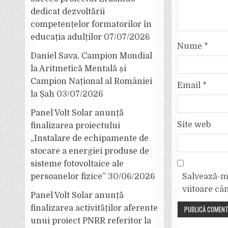
dedicat dezvoltării
competențelor formatorilor în
educația adulților
07/07/2026
Nume
*
Daniel Sava, Campion Mondial
la Aritmetică Mentală și
Campion Național al României
Email
*
la Șah
03/07/2026
Panel Volt Solar anunță
Site web
finalizarea proiectului
„Instalare de echipamente de
stocare a energiei produse de
sisteme fotovoltaice ale
persoanelor fizice”
30/06/2026
Salvează-mi
viitoare câ
Panel Volt Solar anunță
finalizarea activităților aferente
unui proiect PNRR referitor la