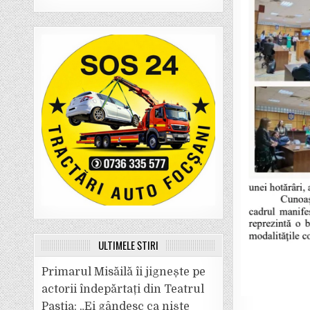
ULTIMELE ȘTIRI
Primarul Misăilă îi jignește pe
actorii îndepărtați din Teatrul
Pastia: „Ei gândesc ca niște