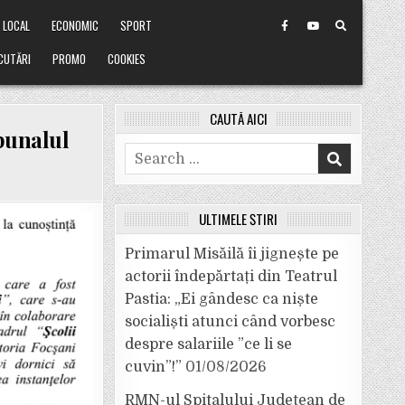
LOCAL
ECONOMIC
SPORT
CUTĂRI
PROMO
COOKIES
CAUTĂ AICI
ibunalul
Search
for:
ULTIMELE ȘTIRI
Primarul Misăilă îi jignește pe
actorii îndepărtați din Teatrul
Pastia: „Ei gândesc ca niște
socialiști atunci când vorbesc
despre salariile ”ce li se
cuvin”!”
01/08/2026
RMN-ul Spitalului Județean de