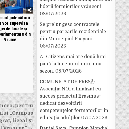
liderii fermierilor vrânceni
08/07/2026
sunt judecătorii
e vor superviza
Se prelungesc contractele
gerile locale și
pentru parcările rezidențiale
arlamentare din
din Municipiul Focșani
9 iunie
08/07/2026
AI Citizens mai are două luni
până la începutul unui nou
sezon.
08/07/2026
COMUNICAT DE PRESĂ:
Asociația NOI a finalizat cu
succes proiectul Erasmus+
dedicat dezvoltării
ancea, pentru
competențelor formatorilor în
ului „Campus
educația adulților
07/07/2026
rat, liceal și
ul Vrancea” →
Daniel Sava, Campion Mondial