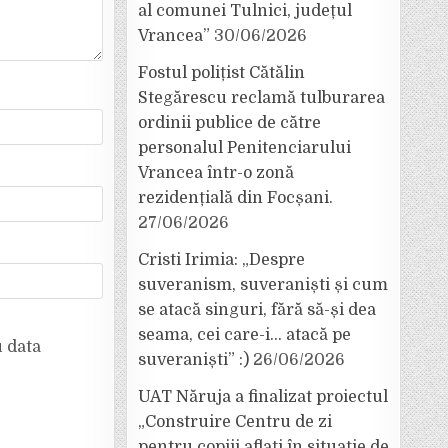
al comunei Tulnici, județul
Vrancea”
30/06/2026
Fostul polițist Cătălin
Stegărescu reclamă tulburarea
ordinii publice de către
personalul Penitenciarului
Vrancea într-o zonă
rezidențială din Focșani.
27/06/2026
Cristi Irimia: „Despre
suveranism, suveraniști și cum
se atacă singuri, fără să-și dea
seama, cei care-i… atacă pe
u data
suveraniști” :)
26/06/2026
UAT Năruja a finalizat proiectul
„Construire Centru de zi
pentru copiii aflați în situație de