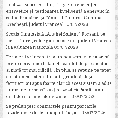
finalizarea proiectului „Creșterea eficienței
energetice și gestionarea inteligentă a energiei în
sediul Primăriei și Căminul Cultural, Comuna
Urechești, județul Vrancea”
10/07/2026
Școala Gimnazială „Anghel Saligny” Focșani, pe
locul I între școlile gimnaziale din județul Vrancea
la Evaluarea Națională
09/07/2026
Fermierii vrânceni trag un nou semnal de alarmă:
prețuri prea mici la laptele vândut de producători
și piață tot mai dificilă. „În plus, se repune pe tapet
chestiunea sistemului anti-grindină, deși
fermierii au spus foarte clar că acest sistem a adus
numai nenorociri”, susține Vasilică Pamfil, unul
din liderii fermierilor vrânceni
08/07/2026
Se prelungesc contractele pentru parcările
rezidențiale din Municipiul Focșani
08/07/2026