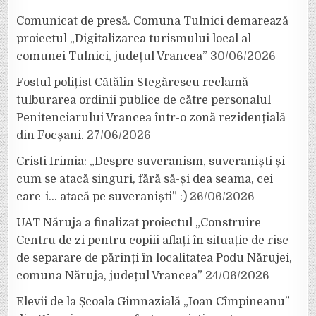
Comunicat de presă. Comuna Tulnici demarează
proiectul „Digitalizarea turismului local al
comunei Tulnici, județul Vrancea”
30/06/2026
Fostul polițist Cătălin Stegărescu reclamă
tulburarea ordinii publice de către personalul
Penitenciarului Vrancea într-o zonă rezidențială
din Focșani.
27/06/2026
Cristi Irimia: „Despre suveranism, suveraniști și
cum se atacă singuri, fără să-și dea seama, cei
care-i… atacă pe suveraniști” :)
26/06/2026
UAT Năruja a finalizat proiectul „Construire
Centru de zi pentru copiii aflați în situație de risc
de separare de părinți în localitatea Podu Nărujei,
comuna Năruja, județul Vrancea”
24/06/2026
Elevii de la Școala Gimnazială „Ioan Cîmpineanu”