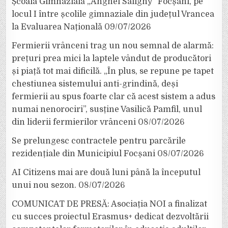
Școala Gimnazială „Anghel Saligny” Focșani, pe
locul I între școlile gimnaziale din județul Vrancea
la Evaluarea Națională
09/07/2026
Fermierii vrânceni trag un nou semnal de alarmă:
prețuri prea mici la laptele vândut de producători
și piață tot mai dificilă. „În plus, se repune pe tapet
chestiunea sistemului anti-grindină, deși
fermierii au spus foarte clar că acest sistem a adus
numai nenorociri”, susține Vasilică Pamfil, unul
din liderii fermierilor vrânceni
08/07/2026
Se prelungesc contractele pentru parcările
rezidențiale din Municipiul Focșani
08/07/2026
AI Citizens mai are două luni până la începutul
unui nou sezon.
08/07/2026
COMUNICAT DE PRESĂ: Asociația NOI a finalizat
cu succes proiectul Erasmus+ dedicat dezvoltării