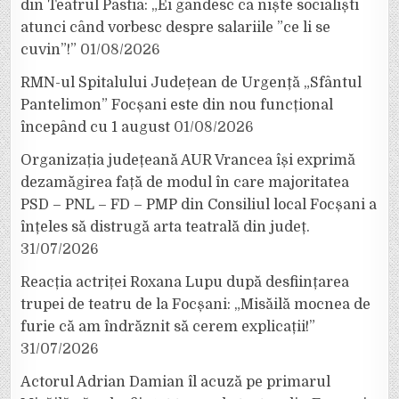
din Teatrul Pastia: „Ei gândesc ca niște socialiști
atunci când vorbesc despre salariile ”ce li se
cuvin”!”
01/08/2026
RMN-ul Spitalului Județean de Urgență „Sfântul
Pantelimon” Focșani este din nou funcțional
începând cu 1 august
01/08/2026
Organizația județeană AUR Vrancea își exprimă
dezamăgirea față de modul în care majoritatea
PSD – PNL – FD – PMP din Consiliul local Focșani a
înțeles să distrugă arta teatrală din județ.
31/07/2026
Reacția actriței Roxana Lupu după desființarea
trupei de teatru de la Focșani: „Misăilă mocnea de
furie că am îndrăznit să cerem explicații!”
31/07/2026
Actorul Adrian Damian îl acuză pe primarul