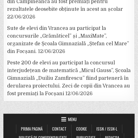
din Câmpineanca au fost premiați pentru
rezultatele deosebite obținute în acest an școlar
22/06/2026
Sute de elevi din Vrancea au participat la
concursurile „Grămăticel” și „MaxiMate”,
organizate de Școala Gimnazială „Ștefan cel Mare”
din Focșani.
12/06/2026
Peste 200 de elevi au participat la concursul
interjudețean de matematică „Micul Gauss”, Școala
Gimnazială „Duiliu Zamfirescu” fiind parteneră în
derularea proiectului. Zeci de copii din Vrancea au
fost premiați la Focșani
12/06/2026
MENU
PRIMA PAGINĂ
CONTACT
COOKIE
ISSN / ISSN-L
POLITICĂ DE CONFIDENȚIALITATE
PUBLICITATE
REDACȚIA