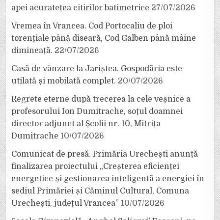
apei acuratețea citirilor batimetrice
27/07/2026
Vremea în Vrancea. Cod Portocaliu de ploi
torențiale până diseară, Cod Galben până mâine
dimineață.
22/07/2026
Casă de vânzare la Jariștea. Gospodăria este
utilată și mobilată complet.
20/07/2026
Regrete eterne după trecerea la cele veșnice a
profesorului Ion Dumitrache, soțul doamnei
director adjunct al Școlii nr. 10, Mitrița
Dumitrache
10/07/2026
Comunicat de presă. Primăria Urechești anunță
finalizarea proiectului „Creșterea eficienței
energetice și gestionarea inteligentă a energiei în
sediul Primăriei și Căminul Cultural, Comuna
Urechești, județul Vrancea”
10/07/2026