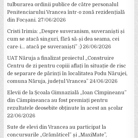
tulburarea ordinii publice de către personalul
Penitenciarului Vrancea într-o zonă rezidențială
din Focșani.
27/06/2026
Cristi Irimia: „Despre suveranism, suveraniști și
cum se atacă singuri, fără să-și dea seama, cei
care-i… atacă pe suveraniști” :)
26/06/2026
UAT Năruja a finalizat proiectul „Construire
Centru de zi pentru copiii aflați în situație de risc
de separare de părinți în localitatea Podu Nărujei,
comuna Năruja, județul Vrancea”
24/06/2026
Elevii de la Școala Gimnazială „Ioan Cîmpineanu”
din Câmpineanca au fost premiați pentru
rezultatele deosebite obținute în acest an școlar
22/06/2026
Sute de elevi din Vrancea au participat la
concursurile „Grămăticel” și „MaxiMate”,