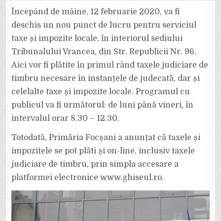
JUDICIARE
DE
Începând de mâine, 12 februarie 2020, va fi
TIMBRU
VOR
deschis un nou punct de lucru pentru serviciul
PUTEA
FI
taxe și impozite locale, în interiorul sediului
PLĂTITE
DE
Tribunalului Vrancea, din Str. Republicii Nr. 96.
MÂINE
ȘI
ÎN
Aici vor fi plătite în primul rând taxele judiciare de
INCINTA
TRIBUNALULUI
timbru necesare în instanțele de judecată, dar și
VRANCEA
celelalte taxe și impozite locale. Programul cu
publicul va fi următorul: de luni până vineri, în
intervalul orar 8.30 – 12.30.
Totodată, Primăria Focșani a anunțat că taxele și
impozitele se pot plăti și on-line, inclusiv taxele
judiciare de timbru, prin simpla accesare a
platformei electronice www.ghiseul.ro.