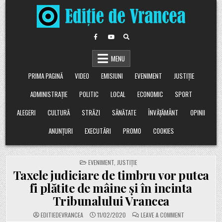
Skip
to
content
MENU
PRIMA PAGINĂ
VIDEO
EMISIUNI
EVENIMENT
JUSTIȚIE
ADMINISTRAȚIE
POLITIC
LOCAL
ECONOMIC
SPORT
ALEGERI
CULTURĂ
STRĂZI
SĂNĂTATE
ÎNVĂȚĂMÂNT
OPINII
ANUNȚURI
EXECUTĂRI
PROMO
COOKIES
POSTED
EVENIMENT
,
JUSTIȚIE
IN
Taxele judiciare de timbru vor putea
fi plătite de mâine și în incinta
Tribunalului Vrancea
ON
EDITIEDEVRANCEA
11/02/2020
LEAVE A COMMENT
TAXELE