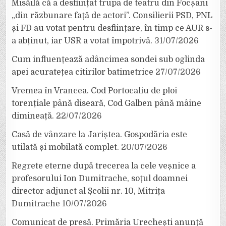
Misăilă că a desființat trupa de teatru din Focșani
„din răzbunare față de actori”. Consilierii PSD, PNL
și FD au votat pentru desființare, în timp ce AUR s-
a abținut, iar USR a votat împotrivă.
31/07/2026
Cum influențează adâncimea sondei sub oglinda
apei acuratețea citirilor batimetrice
27/07/2026
Vremea în Vrancea. Cod Portocaliu de ploi
torențiale până diseară, Cod Galben până mâine
dimineață.
22/07/2026
Casă de vânzare la Jariștea. Gospodăria este
utilată și mobilată complet.
20/07/2026
Regrete eterne după trecerea la cele veșnice a
profesorului Ion Dumitrache, soțul doamnei
director adjunct al Școlii nr. 10, Mitrița
Dumitrache
10/07/2026
Comunicat de presă. Primăria Urechești anunță