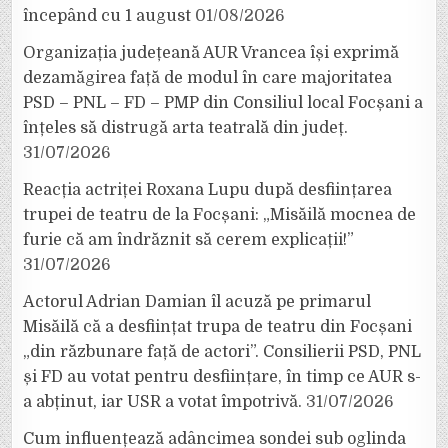
începând cu 1 august
01/08/2026
Organizația județeană AUR Vrancea își exprimă
dezamăgirea față de modul în care majoritatea
PSD – PNL – FD – PMP din Consiliul local Focșani a
înțeles să distrugă arta teatrală din județ.
31/07/2026
Reacția actriței Roxana Lupu după desființarea
trupei de teatru de la Focșani: „Misăilă mocnea de
furie că am îndrăznit să cerem explicații!”
31/07/2026
Actorul Adrian Damian îl acuză pe primarul
Misăilă că a desființat trupa de teatru din Focșani
„din răzbunare față de actori”. Consilierii PSD, PNL
și FD au votat pentru desființare, în timp ce AUR s-
a abținut, iar USR a votat împotrivă.
31/07/2026
Cum influențează adâncimea sondei sub oglinda