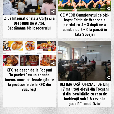
CE MECI! Campionatul de old-
Ziua Internațională a Cărții și a
boys: Ediție de Vrancea a
Dreptului de Autor.
pierdut cu 4 – 3 după ce a
Săptămâna bibliotecarului.
condus cu 2 – 0 la pauză în
fața Sovejei
KFC se deschide la Focșani
”la pachet” cu un scandal
imens: urme de fecale găsite
ULTIMA ORĂ. OFICIAL! De luni,
la produsele de la KFC din
17 mai, toți elevii din Focșani
București
și din localitățile cu rata de
incidență sub 1 % revin la
școală în mod fizic!