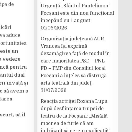
ipa de
Urgență „Sfântul Pantelimon”
Focșani este din nou funcțional
începând cu 1 august
icări
01/08/2026
 va aduce
Organizația județeană AUR
portunitatea
Vrancea își exprimă
este un
dezamăgirea față de modul în
de vedere
care majoritatea PSD – PNL –
uncă pentru
FD – PMP din Consiliul local
ântul dual
Focșani a înțeles să distrugă
ii învață și
arta teatrală din județ.
31/07/2026
sc să avem o
tarea
Reacția actriței Roxana Lupu
după desființarea trupei de
curt, să îl
teatru de la Focșani: „Misăilă
mocnea de furie că am
îndrăznit să cerem explicații!”