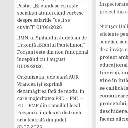
Inspectoratu
Pastia: „Ei gândesc ca niște
proiect din 
socialiști atunci când vorbesc
despre salariile ”ce li se
Nicușor Hali
cuvin”!”
01/08/2026
eficiente pe
RMN-ul Spitalului Județean de
beneficii se
Urgență „Sfântul Pantelimon”
de a învăța o
Focșani este din nou funcțional
proiect ambi
începând cu 1 august
educațional
01/08/2026
tineri și, 
Organizația județeană AUR
vine în înt
Vrancea își exprimă
se califică
dezamăgirea față de modul în
comunicare 
care majoritatea PSD – PNL –
proiectului,
FD – PMP din Consiliul local
deschiderea
Focșani a înțeles să distrugă
facem efici
arta teatrală din județ.
31/07/2026