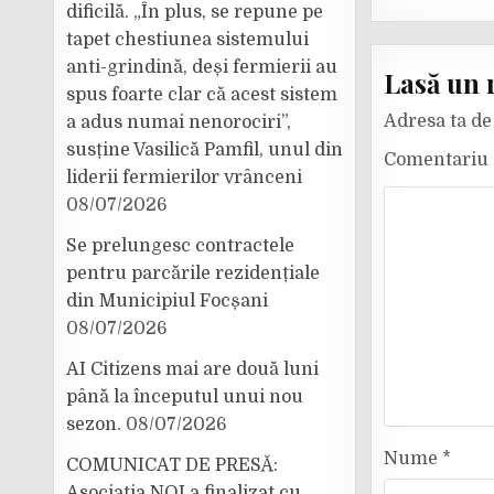
dificilă. „În plus, se repune pe
tapet chestiunea sistemului
anti-grindină, deși fermierii au
Lasă un 
spus foarte clar că acest sistem
Adresa ta de 
a adus numai nenorociri”,
susține Vasilică Pamfil, unul din
Comentariu
liderii fermierilor vrânceni
08/07/2026
Se prelungesc contractele
pentru parcările rezidențiale
din Municipiul Focșani
08/07/2026
AI Citizens mai are două luni
până la începutul unui nou
sezon.
08/07/2026
Nume
*
COMUNICAT DE PRESĂ:
Asociația NOI a finalizat cu