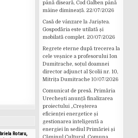
până diseară, Cod Galben până
mâine dimineață.
22/07/2026
Casă de vânzare la Jariștea.
Gospodăria este utilată și
mobilată complet.
20/07/2026
Regrete eterne după trecerea la
cele veșnice a profesorului Ion
Dumitrache, soțul doamnei
director adjunct al Școlii nr. 10,
Mitrița Dumitrache
10/07/2026
Comunicat de presă. Primăria
Urechești anunță finalizarea
proiectului „Creșterea
eficienței energetice și
gestionarea inteligentă a
energiei în sediul Primăriei și
briela Rotaru,
Căminul Cultural, Comuna