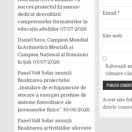
succes proiectul Erasmus+
Email
*
dedicat dezvoltării
competențelor formatorilor în
educația adulților
07/07/2026
Site web
Daniel Sava, Campion Mondial
la Aritmetică Mentală și
Campion Național al României
la Șah
03/07/2026
Salvează-mi
Panel Volt Solar anunță
viitoare câ
finalizarea proiectului
„Instalare de echipamente de
stocare a energiei produse de
Acest site f
sisteme fotovoltaice ale
datele comen
persoanelor fizice”
30/06/2026
Panel Volt Solar anunță
finalizarea activităților aferente