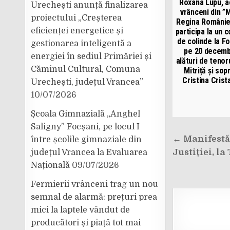
Roxana Lupu, a
Urechești anunță finalizarea
vrânceni din ”M
proiectului „Creșterea
Regina României
eficienței energetice și
participa la un 
de colinde la Fo
gestionarea inteligentă a
pe 20 decemb
energiei în sediul Primăriei și
alături de tenor
Căminul Cultural, Comuna
Mitriță și sop
Cristina Cris
Urechești, județul Vrancea”
10/07/2026
Școala Gimnazială „Anghel
Saligny” Focșani, pe locul I
Navigar
← Manifestă
între școlile gimnaziale din
în
Justiției, l
județul Vrancea la Evaluarea
articole
Națională
09/07/2026
Fermierii vrânceni trag un nou
semnal de alarmă: prețuri prea
mici la laptele vândut de
producători și piață tot mai