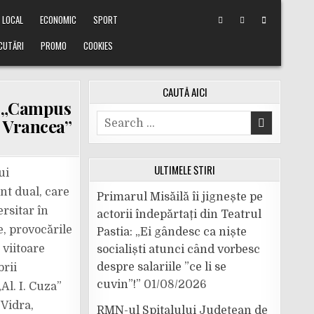
LOCAL
ECONOMIC
SPORT
CUTĂRI
PROMO
COOKIES
CAUTĂ AICI
ui „Campus
Search
l Vrancea”
for:
ULTIMELE ȘTIRI
ui
nt dual, care
Primarul Misăilă îi jignește pe
rsitar în
actorii îndepărtați din Teatrul
e, provocările
Pastia: „Ei gândesc ca niște
 viitoare
socialiști atunci când vorbesc
despre salariile ”ce li se
rii
cuvin”!”
01/08/2026
Al. I. Cuza”
 Vidra,
RMN-ul Spitalului Județean de