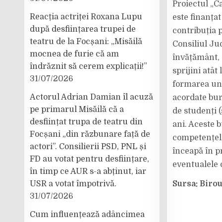
Proiectul „C
Reacția actriței Roxana Lupu
este finanțat
după desființarea trupei de
contribuția 
teatru de la Focșani: „Misăilă
Consiliul Ju
mocnea de furie că am
învățământ, c
îndrăznit să cerem explicații!”
sprijini atât
31/07/2026
formarea unei
Actorul Adrian Damian îl acuză
acordate bur
pe primarul Misăilă că a
de studenți (
desființat trupa de teatru din
ani. Aceste b
Focșani „din răzbunare față de
competențelo
actori”. Consilierii PSD, PNL și
înceapă în pr
FD au votat pentru desființare,
eventualele c
în timp ce AUR s-a abținut, iar
USR a votat împotrivă.
Sursa: Biro
31/07/2026
Cum influențează adâncimea