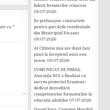
liderii fermierilor vrânceni
08/07/2026
Se prelungesc contractele
cate cu
*
pentru parcările rezidențiale
din Municipiul Focșani
08/07/2026
AI Citizens mai are două luni
până la începutul unui nou
sezon.
08/07/2026
COMUNICAT DE PRESĂ:
Asociația NOI a finalizat cu
succes proiectul Erasmus+
dedicat dezvoltării
competențelor formatorilor în
educația adulților
07/07/2026
Daniel Sava, Campion Mondial