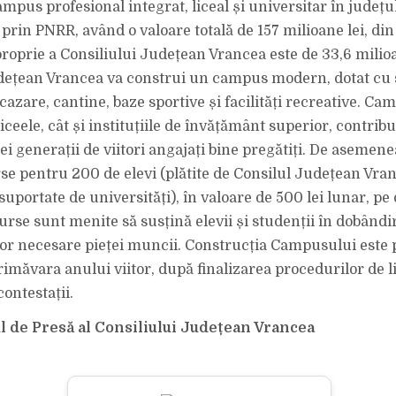
ampus profesional integrat, liceal și universitar în județ
 prin PNRR, având o valoare totală de 157 milioane lei, din
proprie a Consiliului Județean Vrancea este de 33,6 milioa
dețean Vrancea va construi un campus modern, dotat cu s
azare, cantine, baze sportive și facilități recreative. Ca
 liceele, cât și instituțiile de învățământ superior, contribu
 generații de viitori angajați bine pregătiți. De asemenea
se pentru 200 de elevi (plătite de Consilul Județean Vran
suportate de universități), în valoare de 500 lei lunar, pe 
urse sunt menite să susțină elevii și studenții în dobândi
r necesare pieței muncii. Construcția Campusului este p
imăvara anului viitor, după finalizarea procedurilor de lic
ontestații.
ul de Presă al Consiliului Județean Vrancea