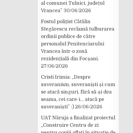
al comunei Tulnici, județul
Vrancea”
30/06/2026
Fostul polițist Cătălin
Stegărescu reclamă tulburarea
ordinii publice de către
personalul Penitenciarului
Vrancea într-o zonă
rezidențială din Focșani.
27/06/2026
Cristi Irimia: „Despre
suveranism, suveraniști și cum
se atacă singuri, fără să-și dea
seama, cei care-i… atacă pe
suveraniști” :)
26/06/2026
UAT Năruja a finalizat proiectul
„Construire Centru de zi
pentru copiii aflați în situație de