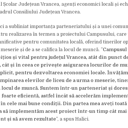
l Școlar Județean Vrancea, agenți economici locali și ech
cadrul Consiliului Județean Vrancea.
ci a subliniat importanța parteneriatului și a unei comun
ntru realizarea în termen a proiectului Campusului, care
mnificative pentru comunitatea locală, oferind tinerilor o
 meserie și de a se califica la locul de muncă. ”
Campusul 
țios și vital pentru județul Vrancea, atât din punct 
, cât și în ceea ce privește asigurarea locurilor de m
implicit, pentru dezvoltarea economiei locale. Învățăm
âmpinarea elevilor de liceu de a urma o meserie, tiner
 la locul de muncă. Suntem într-un parteneriat și dore
foarte eficientă, astfel încât să accelerăm implemen
 în cele mai bune condiții. Din partea mea aveți toată
 să implementăm acest proiect într-un timp cât mai s
ent și să avem rezultate
”, a spus Halici.