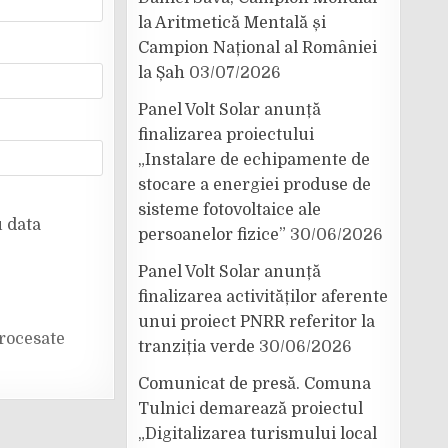
la Aritmetică Mentală și
Campion Național al României
la Șah
03/07/2026
Panel Volt Solar anunță
finalizarea proiectului
„Instalare de echipamente de
stocare a energiei produse de
sisteme fotovoltaice ale
u data
persoanelor fizice”
30/06/2026
Panel Volt Solar anunță
finalizarea activităților aferente
unui proiect PNRR referitor la
rocesate
tranziția verde
30/06/2026
Comunicat de presă. Comuna
Tulnici demarează proiectul
„Digitalizarea turismului local