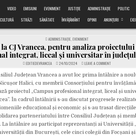
Ă
VIDEO
EMISIUNI
EVENIMENT
JUSTIȚIE
ADMINISTRAȚIE
POLITIC
CULTURĂ
STRĂZI
SĂNĂTATE
ÎNVĂȚĂMÂNT
OPINII
ANUNȚURI
EXE
POSTED
ADMINISTRAȚIE
,
EVENIMENT
IN
e la CJ Vrancea, pentru analiza proiectul
al integrat, liceal și universitar în județu
ON
EDITIEDEVRANCEA
24/10/2024
LEAVE A COMMENT
ÎNTÂLNIRE
LA
CJ
nsiliul Județean Vrancea a avut loc prima întâlnire a noul
VRANCEA,
PENTRU
Nicușor Halici, cu membrii Consorțiului pentru învățămâ
ANALIZA
PROIECTULUI
ă proiectul „Campus profesional integrat, liceal și unive
„CAMPUS
PROFESIONAL
ea”. În cadrul întâlnirii s-au discutat progresele realizat
INTEGRAT,
LICEAL
ȘI
omeniile educațional și economic și s-au trasat direcțiile
UNIVERSITAR
ÎN
lidarea parteneriatului între Consiliul Județean și memb
JUDEȚUL
VRANCEA”
 La întâlnire au participat reprezentanți ai Universității „
niversității din București, cele cinci colegii din Focșani și