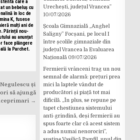
istenta care a
Urechești, județul Vrancea”
tat un bebeluș cu
nalină în loc de
10/07/2026
amina K, fusese
mieră mulți ani de
Școala Gimnazială „Anghel
e. Părinții nou-
Saligny” Focșani, pe locul I
tului au anunțat
între școlile gimnaziale din
or face plângere
ală la Parchet.
județul Vrancea la Evaluarea
Națională
09/07/2026
Fermierii vrânceni trag un nou
semnal de alarmă: prețuri prea
 Negulescu și
mici la laptele vândut de
ori să ajungă
producători și piață tot mai
dificilă. „În plus, se repune pe
iceprimari →
tapet chestiunea sistemului
anti-grindină, deși fermierii au
spus foarte clar că acest sistem
a adus numai nenorociri”,
susține Vasilică Pamfil, unul din