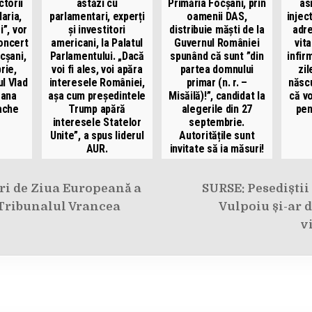
ctorii
astăzi cu
Primăria Focșani, prin
as
aria,
parlamentari, experți
oamenii DAS,
injec
”, vor
și investitori
distribuie măști de la
adre
concert
americani, la Palatul
Guvernul României
vit
cșani,
Parlamentului. „Dacă
spunând că sunt ”din
infir
rie,
voi fi ales, voi apăra
partea domnului
zil
ul Vlad
interesele României,
primar (n. r. –
născu
rana
așa cum președintele
Misăilă)!”, candidat la
că v
tache
Trump apără
alegerile din 27
pen
interesele Statelor
septembrie.
Unite”, a spus liderul
Autoritățile sunt
AUR.
invitate să ia măsuri!
e
ri de Ziua Europeană a
SURSE: Pesediștii
a Tribunalul Vrancea
Vulpoiu și-ar d
v