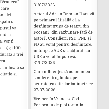
ul Vrancea”
31/07/2026
 care
Actorul Adrian Damian îl acuză
ne lei.
pe primarul Misăilă că a
pații de
desființat trupa de teatru din
mpusul va
Focșani „din răzbunare față de
ind la
actori”. Consilierii PSD, PNL și
, vor fi
FD au votat pentru desființare,
cea) și 100
în timp ce AUR s-a abținut, iar
durata a trei
USR a votat împotrivă.
rea
31/07/2026
lanificată să
Cum influențează adâncimea
itație și
sondei sub oglinda apei
acuratețea citirilor batimetrice
27/07/2026
Vremea în Vrancea. Cod
Portocaliu de ploi torențiale