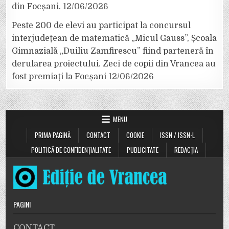
din Focșani.
12/06/2026
Peste 200 de elevi au participat la concursul
interjudețean de matematică „Micul Gauss”, Școala
Gimnazială „Duiliu Zamfirescu” fiind parteneră în
derularea proiectului. Zeci de copii din Vrancea au
fost premiați la Focșani
12/06/2026
MENU
PRIMA PAGINĂ
CONTACT
COOKIE
ISSN / ISSN-L
POLITICĂ DE CONFIDENȚIALITATE
PUBLICITATE
REDACȚIA
PAGINI
CONTACT