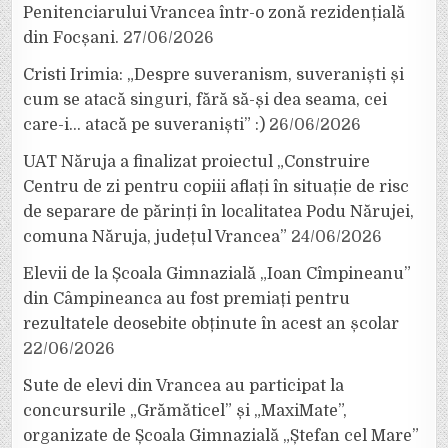
Penitenciarului Vrancea într-o zonă rezidențială
din Focșani.
27/06/2026
Cristi Irimia: „Despre suveranism, suveraniști și
cum se atacă singuri, fără să-și dea seama, cei
care-i… atacă pe suveraniști” :)
26/06/2026
UAT Năruja a finalizat proiectul „Construire
Centru de zi pentru copiii aflați în situație de risc
de separare de părinți în localitatea Podu Nărujei,
comuna Năruja, județul Vrancea”
24/06/2026
Elevii de la Școala Gimnazială „Ioan Cîmpineanu”
din Câmpineanca au fost premiați pentru
rezultatele deosebite obținute în acest an școlar
22/06/2026
Sute de elevi din Vrancea au participat la
concursurile „Grămăticel” și „MaxiMate”,
organizate de Școala Gimnazială „Ștefan cel Mare”