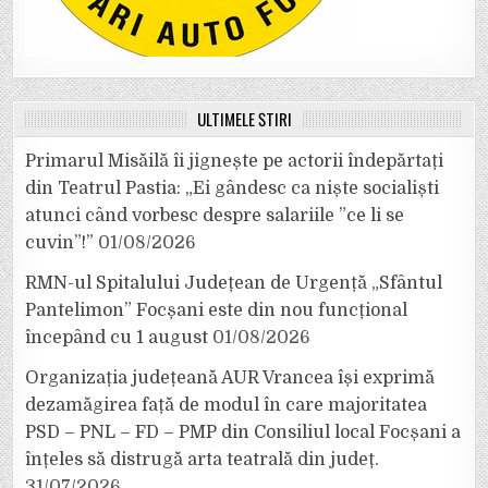
ULTIMELE ȘTIRI
Primarul Misăilă îi jignește pe actorii îndepărtați
din Teatrul Pastia: „Ei gândesc ca niște socialiști
atunci când vorbesc despre salariile ”ce li se
cuvin”!”
01/08/2026
RMN-ul Spitalului Județean de Urgență „Sfântul
Pantelimon” Focșani este din nou funcțional
începând cu 1 august
01/08/2026
Organizația județeană AUR Vrancea își exprimă
dezamăgirea față de modul în care majoritatea
PSD – PNL – FD – PMP din Consiliul local Focșani a
înțeles să distrugă arta teatrală din județ.
31/07/2026