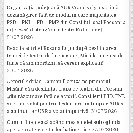
Organizația județeană AUR Vrancea își exprimă
dezamăgirea față de modul în care majoritatea
PSD – PNL – FD – PMP din Consiliul local Focșani a
înțeles să distrugă arta teatrală din județ.
31/07/2026
Reacția actriței Roxana Lupu după desființarea
trupei de teatru de la Focșani: „Misăilă mocnea de
furie că am îndrăznit să cerem explicații!”
31/07/2026
Actorul Adrian Damian îl acuză pe primarul
Misăilă că a desființat trupa de teatru din Focșani
„din răzbunare față de actori”. Consilierii PSD, PNL
și FD au votat pentru desființare, în timp ce AUR s-
a abținut, iar USR a votat împotrivă.
31/07/2026
Cum influențează adâncimea sondei sub oglinda
apei acuratețea citirilor batimetrice
27/07/2026