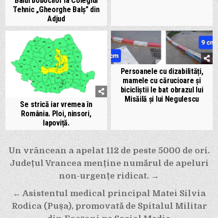
Balul bobocilor la Colegiul
Tehnic „Gheorghe Balș” din
Adjud
Persoanele cu dizabilități,
mamele cu cărucioare și
bicicliștii le bat obrazul lui
Misăilă și lui Negulescu
Se strică iar vremea în
România. Ploi, ninsori,
lapoviță.
Navigare
Un vrâncean a apelat 112 de peste 5000 de ori.
în
Județul Vrancea menține numărul de apeluri
articole
non-urgențe ridicat. →
← Asistentul medical principal Matei Silvia
Rodica (Pușa), promovată de Spitalul Militar