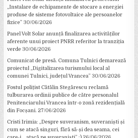
„Instalare de echipamente de stocare a energiei
produse de sisteme fotovoltaice ale persoanelor
fizice”
30/06/2026
Panel Volt Solar anunță finalizarea activităților
aferente unui proiect PNRR referitor la tranziția
verde
30/06/2026
Comunicat de presă. Comuna Tulnici demarează
proiectul „Digitalizarea turismului local al
comunei Tulnici, județul Vrancea”
30/06/2026
Fostul polițist Cătălin Stegărescu reclamă
tulburarea ordinii publice de către personalul
Penitenciarului Vrancea într-o zonă rezidențială
din Focșani.
27/06/2026
Cristi Irimia: „Despre suveranism, suveraniști și
cum se atacă singuri, fără să-și dea seama, cei
care-i… atacă pe suveraniști” :)
26/06/2026