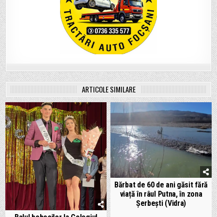
ARTICOLE SIMILARE
Bărbat de 60 de ani găsit fără
viață în râul Putna, în zona
Șerbești (Vidra)