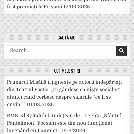
fost premiați la Focșani
12/06/2026
CAUTĂ AICI
Search
for:
ULTIMELE ȘTIRI
Primarul Misăilă îi jignește pe actorii îndepărtați
din Teatrul Pastia: „Ei gândesc ca niște socialiști
atunci când vorbesc despre salariile ”ce li se
cuvin”!”
01/08/2026
RMN-ul Spitalului Județean de Urgență „Sfântul
Pantelimon” Focșani este din nou funcțional
începând cu 1 august
01/08/2026