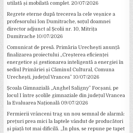
utilată și mobilată complet.
20/07/2026
Regrete eterne după trecerea la cele veșnice a
profesorului Ion Dumitrache, soțul doamnei
director adjunct al Școlii nr. 10, Mitrița
Dumitrache
10/07/2026
Comunicat de presă. Primăria Urechești anunță
finalizarea proiectului „Creșterea eficienței
energetice și gestionarea inteligentă a energiei în
sediul Primăriei și Căminul Cultural, Comuna
Urechești, județul Vrancea”
10/07/2026
Școala Gimnazială „Anghel Saligny” Focșani, pe
locul I între școlile gimnaziale din județul Vrancea
la Evaluarea Națională
09/07/2026
Fermierii vrânceni trag un nou semnal de alarmă:
prețuri prea mici la laptele vândut de producători
și piață tot mai dificilă. „În plus, se repune pe tapet