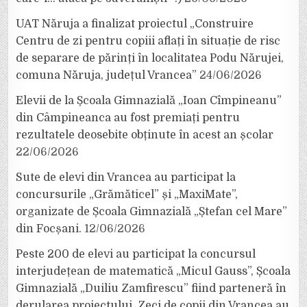
UAT Năruja a finalizat proiectul „Construire
Centru de zi pentru copiii aflați în situație de risc
de separare de părinți în localitatea Podu Nărujei,
comuna Năruja, județul Vrancea”
24/06/2026
Elevii de la Școala Gimnazială „Ioan Cîmpineanu”
din Câmpineanca au fost premiați pentru
rezultatele deosebite obținute în acest an școlar
22/06/2026
Sute de elevi din Vrancea au participat la
concursurile „Grămăticel” și „MaxiMate”,
organizate de Școala Gimnazială „Ștefan cel Mare”
din Focșani.
12/06/2026
Peste 200 de elevi au participat la concursul
interjudețean de matematică „Micul Gauss”, Școala
Gimnazială „Duiliu Zamfirescu” fiind parteneră în
derularea proiectului. Zeci de copii din Vrancea au