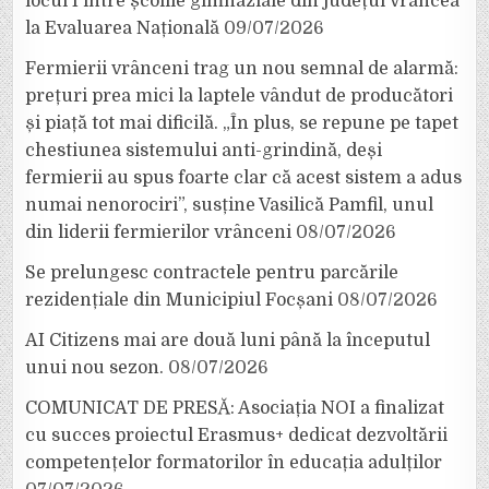
locul I între școlile gimnaziale din județul Vrancea
la Evaluarea Națională
09/07/2026
Fermierii vrânceni trag un nou semnal de alarmă:
prețuri prea mici la laptele vândut de producători
și piață tot mai dificilă. „În plus, se repune pe tapet
chestiunea sistemului anti-grindină, deși
fermierii au spus foarte clar că acest sistem a adus
numai nenorociri”, susține Vasilică Pamfil, unul
din liderii fermierilor vrânceni
08/07/2026
Se prelungesc contractele pentru parcările
rezidențiale din Municipiul Focșani
08/07/2026
AI Citizens mai are două luni până la începutul
unui nou sezon.
08/07/2026
COMUNICAT DE PRESĂ: Asociația NOI a finalizat
cu succes proiectul Erasmus+ dedicat dezvoltării
competențelor formatorilor în educația adulților