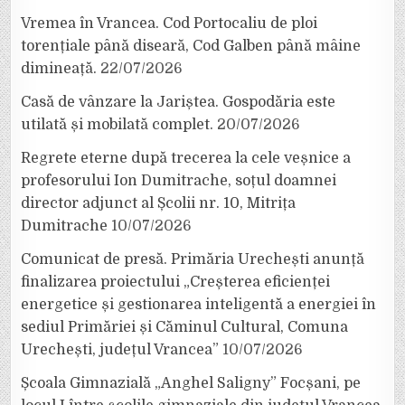
Vremea în Vrancea. Cod Portocaliu de ploi
torențiale până diseară, Cod Galben până mâine
dimineață.
22/07/2026
Casă de vânzare la Jariștea. Gospodăria este
utilată și mobilată complet.
20/07/2026
Regrete eterne după trecerea la cele veșnice a
profesorului Ion Dumitrache, soțul doamnei
director adjunct al Școlii nr. 10, Mitrița
Dumitrache
10/07/2026
Comunicat de presă. Primăria Urechești anunță
finalizarea proiectului „Creșterea eficienței
energetice și gestionarea inteligentă a energiei în
sediul Primăriei și Căminul Cultural, Comuna
Urechești, județul Vrancea”
10/07/2026
Școala Gimnazială „Anghel Saligny” Focșani, pe