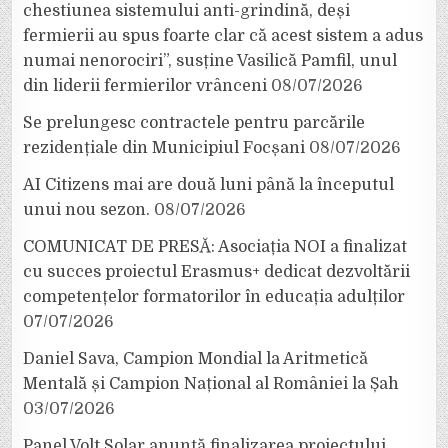
chestiunea sistemului anti-grindină, deși
fermierii au spus foarte clar că acest sistem a adus
numai nenorociri”, susține Vasilică Pamfil, unul
din liderii fermierilor vrânceni
08/07/2026
Se prelungesc contractele pentru parcările
rezidențiale din Municipiul Focșani
08/07/2026
AI Citizens mai are două luni până la începutul
unui nou sezon.
08/07/2026
COMUNICAT DE PRESĂ: Asociația NOI a finalizat
cu succes proiectul Erasmus+ dedicat dezvoltării
competențelor formatorilor în educația adulților
07/07/2026
Daniel Sava, Campion Mondial la Aritmetică
Mentală și Campion Național al României la Șah
03/07/2026
Panel Volt Solar anunță finalizarea proiectului