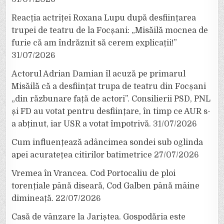
Reacția actriței Roxana Lupu după desființarea
trupei de teatru de la Focșani: „Misăilă mocnea de
furie că am îndrăznit să cerem explicații!”
31/07/2026
Actorul Adrian Damian îl acuză pe primarul
Misăilă că a desființat trupa de teatru din Focșani
„din răzbunare față de actori”. Consilierii PSD, PNL
și FD au votat pentru desființare, în timp ce AUR s-
a abținut, iar USR a votat împotrivă.
31/07/2026
Cum influențează adâncimea sondei sub oglinda
apei acuratețea citirilor batimetrice
27/07/2026
Vremea în Vrancea. Cod Portocaliu de ploi
torențiale până diseară, Cod Galben până mâine
dimineață.
22/07/2026
Casă de vânzare la Jariștea. Gospodăria este