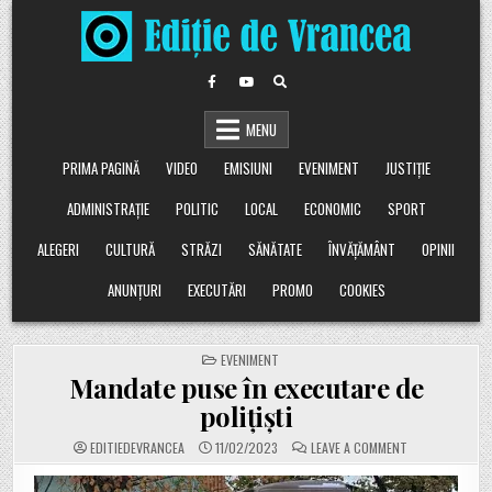
Skip
to
content
MENU
PRIMA PAGINĂ
VIDEO
EMISIUNI
EVENIMENT
JUSTIȚIE
ADMINISTRAȚIE
POLITIC
LOCAL
ECONOMIC
SPORT
ALEGERI
CULTURĂ
STRĂZI
SĂNĂTATE
ÎNVĂȚĂMÂNT
OPINII
ANUNȚURI
EXECUTĂRI
PROMO
COOKIES
POSTED
EVENIMENT
IN
Mandate puse în executare de
polițiști
ON
EDITIEDEVRANCEA
11/02/2023
LEAVE A COMMENT
MANDATE
PUSE
ÎN