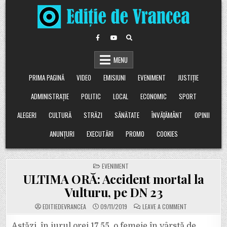
Skip
to
content
MENU
PRIMA PAGINĂ
VIDEO
EMISIUNI
EVENIMENT
JUSTIȚIE
ADMINISTRAȚIE
POLITIC
LOCAL
ECONOMIC
SPORT
ALEGERI
CULTURĂ
STRĂZI
SĂNĂTATE
ÎNVĂȚĂMÂNT
OPINII
ANUNȚURI
EXECUTĂRI
PROMO
COOKIES
POSTED
EVENIMENT
IN
ULTIMA ORĂ: Accident mortal la
Vulturu, pe DN 23
ON
EDITIEDEVRANCEA
09/11/2019
LEAVE A COMMENT
ULTIMA
ORĂ:
ACCIDENT
Astăzi, în jurul orei 17.55, o femeie în vârstă de