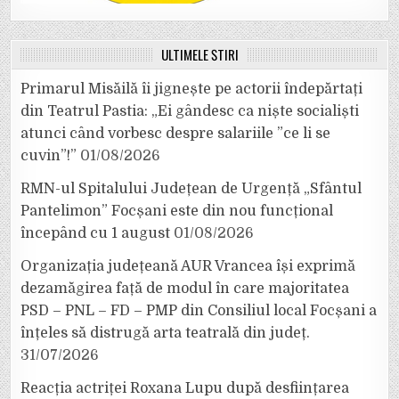
ULTIMELE ȘTIRI
Primarul Misăilă îi jignește pe actorii îndepărtați
din Teatrul Pastia: „Ei gândesc ca niște socialiști
atunci când vorbesc despre salariile ”ce li se
cuvin”!”
01/08/2026
RMN-ul Spitalului Județean de Urgență „Sfântul
Pantelimon” Focșani este din nou funcțional
începând cu 1 august
01/08/2026
Organizația județeană AUR Vrancea își exprimă
dezamăgirea față de modul în care majoritatea
PSD – PNL – FD – PMP din Consiliul local Focșani a
înțeles să distrugă arta teatrală din județ.
31/07/2026
Reacția actriței Roxana Lupu după desființarea