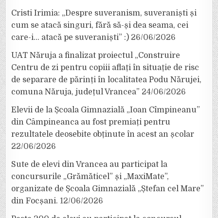
Cristi Irimia: „Despre suveranism, suveraniști și
cum se atacă singuri, fără să-și dea seama, cei
care-i… atacă pe suveraniști” :)
26/06/2026
UAT Năruja a finalizat proiectul „Construire
Centru de zi pentru copiii aflați în situație de risc
de separare de părinți în localitatea Podu Nărujei,
comuna Năruja, județul Vrancea”
24/06/2026
Elevii de la Școala Gimnazială „Ioan Cîmpineanu”
din Câmpineanca au fost premiați pentru
rezultatele deosebite obținute în acest an școlar
22/06/2026
Sute de elevi din Vrancea au participat la
concursurile „Grămăticel” și „MaxiMate”,
organizate de Școala Gimnazială „Ștefan cel Mare”
din Focșani.
12/06/2026