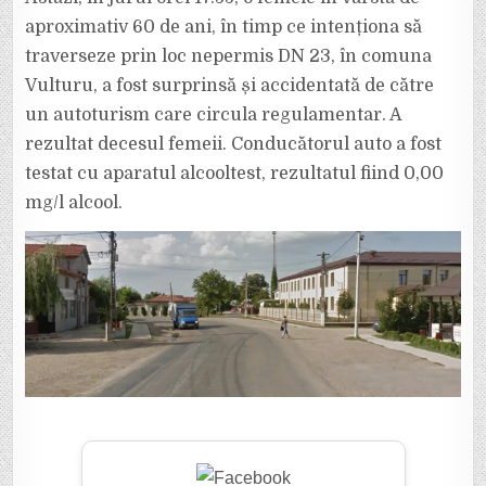
MORTAL
LA
aproximativ 60 de ani, în timp ce intenționa să
VULTURU,
PE
traverseze prin loc nepermis DN 23, în comuna
DN
23
Vulturu, a fost surprinsă și accidentată de către
un autoturism care circula regulamentar. A
rezultat decesul femeii. Conducătorul auto a fost
testat cu aparatul alcooltest, rezultatul fiind 0,00
mg/l alcool.