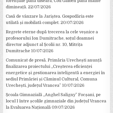
torențiale până diseară, Cod Galben până mâine
dimineață.
22/07/2026
Casă de vânzare la Jariștea. Gospodăria este
utilată și mobilată complet.
20/07/2026
Regrete eterne după trecerea la cele veșnice a
profesorului Ion Dumitrache, soțul doamnei
director adjunct al Școlii nr. 10, Mitrița
Dumitrache
10/07/2026
Comunicat de presă. Primăria Urechești anunță
finalizarea proiectului „Creșterea eficienței
energetice și gestionarea inteligentă a energiei în
sediul Primăriei și Căminul Cultural, Comuna
Urechești, județul Vrancea”
10/07/2026
Școala Gimnazială „Anghel Saligny” Focșani, pe
locul I între școlile gimnaziale din județul Vrancea
la Evaluarea Națională
09/07/2026