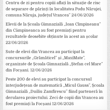
Centru de zi pentru copiii aflați în situație de risc
de separare de părinți în localitatea Podu Nărujei,
comuna Năruja, județul Vrancea”
24/06/2026
Elevii de la Școala Gimnazială „Ioan Cîmpineanu”
din Câmpineanca au fost premiați pentru
rezultatele deosebite obținute în acest an școlar
22/06/2026
Sute de elevi din Vrancea au participat la
concursurile „Grămăticel” și „MaxiMate”,
organizate de Școala Gimnazială „Ștefan cel Mare”
din Focșani.
12/06/2026
Peste 200 de elevi au participat la concursul
interjudețean de matematică „Micul Gauss”, Școala
Gimnazială „Duiliu Zamfirescu” fiind parteneră în
derularea proiectului. Zeci de copii din Vrancea au
fost premiați la Focșani
12/06/2026