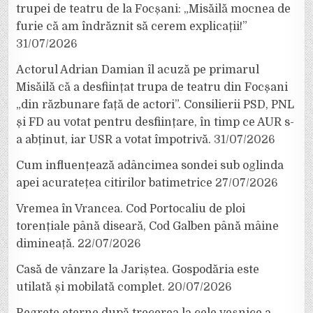
trupei de teatru de la Focșani: „Misăilă mocnea de
furie că am îndrăznit să cerem explicații!”
31/07/2026
Actorul Adrian Damian îl acuză pe primarul
Misăilă că a desființat trupa de teatru din Focșani
„din răzbunare față de actori”. Consilierii PSD, PNL
și FD au votat pentru desființare, în timp ce AUR s-
a abținut, iar USR a votat împotrivă.
31/07/2026
Cum influențează adâncimea sondei sub oglinda
apei acuratețea citirilor batimetrice
27/07/2026
Vremea în Vrancea. Cod Portocaliu de ploi
torențiale până diseară, Cod Galben până mâine
dimineață.
22/07/2026
Casă de vânzare la Jariștea. Gospodăria este
utilată și mobilată complet.
20/07/2026