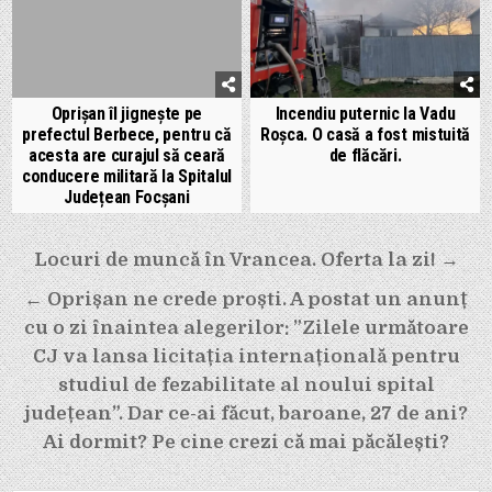
Oprișan îl jignește pe
Incendiu puternic la Vadu
prefectul Berbece, pentru că
Roșca. O casă a fost mistuită
acesta are curajul să ceară
de flăcări.
conducere militară la Spitalul
Județean Focșani
Navigare
Locuri de muncă în Vrancea. Oferta la zi! →
în
← Oprișan ne crede proști. A postat un anunț
articole
cu o zi înaintea alegerilor: ”Zilele următoare
CJ va lansa licitația internațională pentru
studiul de fezabilitate al noului spital
județean”. Dar ce-ai făcut, baroane, 27 de ani?
Ai dormit? Pe cine crezi că mai păcălești?