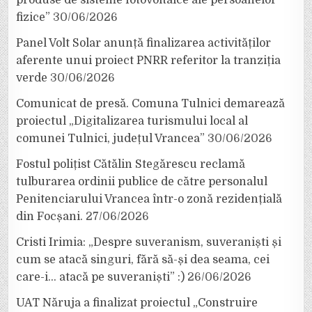
produse de sisteme fotovoltaice ale persoanelor
fizice”
30/06/2026
Panel Volt Solar anunță finalizarea activităților
aferente unui proiect PNRR referitor la tranziția
verde
30/06/2026
Comunicat de presă. Comuna Tulnici demarează
proiectul „Digitalizarea turismului local al
comunei Tulnici, județul Vrancea”
30/06/2026
Fostul polițist Cătălin Stegărescu reclamă
tulburarea ordinii publice de către personalul
Penitenciarului Vrancea într-o zonă rezidențială
din Focșani.
27/06/2026
Cristi Irimia: „Despre suveranism, suveraniști și
cum se atacă singuri, fără să-și dea seama, cei
care-i… atacă pe suveraniști” :)
26/06/2026
UAT Năruja a finalizat proiectul „Construire