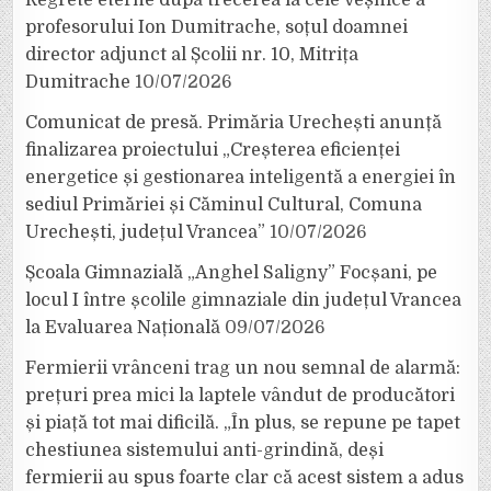
Regrete eterne după trecerea la cele veșnice a
profesorului Ion Dumitrache, soțul doamnei
director adjunct al Școlii nr. 10, Mitrița
Dumitrache
10/07/2026
Comunicat de presă. Primăria Urechești anunță
finalizarea proiectului „Creșterea eficienței
energetice și gestionarea inteligentă a energiei în
sediul Primăriei și Căminul Cultural, Comuna
Urechești, județul Vrancea”
10/07/2026
Școala Gimnazială „Anghel Saligny” Focșani, pe
locul I între școlile gimnaziale din județul Vrancea
la Evaluarea Națională
09/07/2026
Fermierii vrânceni trag un nou semnal de alarmă:
prețuri prea mici la laptele vândut de producători
și piață tot mai dificilă. „În plus, se repune pe tapet
chestiunea sistemului anti-grindină, deși
fermierii au spus foarte clar că acest sistem a adus