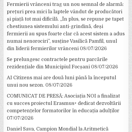
Fermierii vrânceni trag un nou semnal de alarmă:
prețuri prea mici la laptele vândut de producători
și piață tot mai dificilă. „În plus, se repune pe tapet
chestiunea sistemului anti-grindină, deși
fermierii au spus foarte clar că acest sistem a adus
numai nenorociri”, susține Vasilică Pamfil, unul
din liderii fermierilor vrânceni
08/07/2026
Se prelungesc contractele pentru parcările
rezidențiale din Municipiul Focșani
08/07/2026
AI Citizens mai are două luni până la începutul
unui nou sezon.
08/07/2026
COMUNICAT DE PRESĂ: Asociația NOI a finalizat
cu succes proiectul Erasmus+ dedicat dezvoltării
competențelor formatorilor în educația adulților
07/07/2026
Daniel Sava, Campion Mondial la Aritmetică