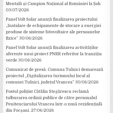
Mentală și Campion Național al României la Șah
03/07/2026
Panel Volt Solar anunță finalizarea proiectului
„Instalare de echipamente de stocare a energiei
produse de sisteme fotovoltaice ale persoanelor
fizice”
30/06/2026
Panel Volt Solar anunță finalizarea activităților
aferente unui proiect PNRR referitor la tranziția
verde
30/06/2026
Comunicat de presă. Comuna Tulnici demarează
proiectul „Digitalizarea turismului local al
comunei Tulnici, județul Vrancea”
30/06/2026
Fostul polițist Cătălin Stegărescu reclamă
tulburarea ordinii publice de către personalul
Penitenciarului Vrancea într-o zonă rezidențială
din Focșani.
27/06/2026