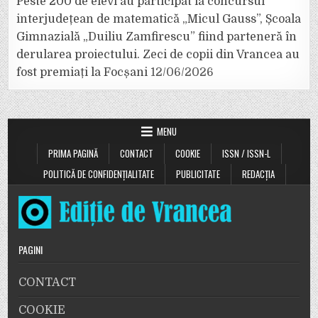
Peste 200 de elevi au participat la concursul
interjudețean de matematică „Micul Gauss”, Școala
Gimnazială „Duiliu Zamfirescu” fiind parteneră în
derularea proiectului. Zeci de copii din Vrancea au
fost premiați la Focșani
12/06/2026
MENU
PRIMA PAGINĂ
CONTACT
COOKIE
ISSN / ISSN-L
POLITICĂ DE CONFIDENȚIALITATE
PUBLICITATE
REDACȚIA
PAGINI
CONTACT
COOKIE