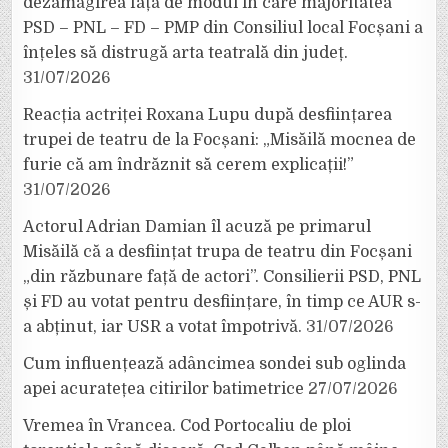
dezamăgirea față de modul în care majoritatea
PSD – PNL – FD – PMP din Consiliul local Focșani a
înțeles să distrugă arta teatrală din județ.
31/07/2026
Reacția actriței Roxana Lupu după desființarea
trupei de teatru de la Focșani: „Misăilă mocnea de
furie că am îndrăznit să cerem explicații!”
31/07/2026
Actorul Adrian Damian îl acuză pe primarul
Misăilă că a desființat trupa de teatru din Focșani
„din răzbunare față de actori”. Consilierii PSD, PNL
și FD au votat pentru desființare, în timp ce AUR s-
a abținut, iar USR a votat împotrivă.
31/07/2026
Cum influențează adâncimea sondei sub oglinda
apei acuratețea citirilor batimetrice
27/07/2026
Vremea în Vrancea. Cod Portocaliu de ploi