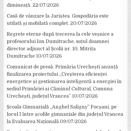
dimineață.
22/07/2026
Casă de vânzare la Jariștea. Gospodăria este
utilată și mobilată complet.
20/07/2026
Regrete eterne după trecerea la cele veșnice a
profesorului Ion Dumitrache, soțul doamnei
director adjunct al Școlii nr. 10, Mitrița
Dumitrache
10/07/2026
Comunicat de presă. Primăria Urechești anunță
finalizarea proiectului „Creșterea eficienței
energetice și gestionarea inteligentă a energiei în
sediul Primăriei și Căminul Cultural, Comuna
Urechești, județul Vrancea”
10/07/2026
Școala Gimnazială „Anghel Saligny” Focșani, pe
locul I între școlile gimnaziale din județul Vrancea
la Evaluarea Națională
09/07/2026