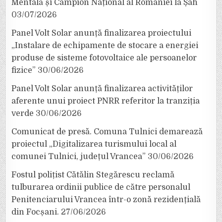
Mentală și Campion Național al României la Șah
03/07/2026
Panel Volt Solar anunță finalizarea proiectului
„Instalare de echipamente de stocare a energiei
produse de sisteme fotovoltaice ale persoanelor
fizice”
30/06/2026
Panel Volt Solar anunță finalizarea activităților
aferente unui proiect PNRR referitor la tranziția
verde
30/06/2026
Comunicat de presă. Comuna Tulnici demarează
proiectul „Digitalizarea turismului local al
comunei Tulnici, județul Vrancea”
30/06/2026
Fostul polițist Cătălin Stegărescu reclamă
tulburarea ordinii publice de către personalul
Penitenciarului Vrancea într-o zonă rezidențială
din Focșani.
27/06/2026