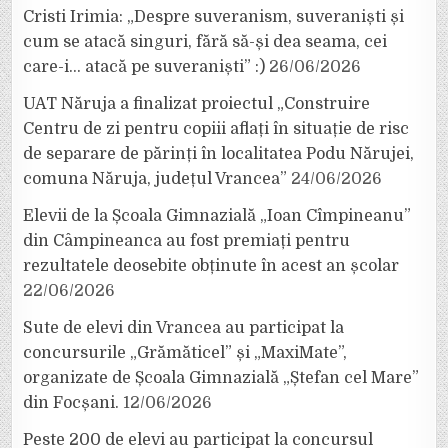
Cristi Irimia: „Despre suveranism, suveraniști și
cum se atacă singuri, fără să-și dea seama, cei
care-i… atacă pe suveraniști” :)
26/06/2026
UAT Năruja a finalizat proiectul „Construire
Centru de zi pentru copiii aflați în situație de risc
de separare de părinți în localitatea Podu Nărujei,
comuna Năruja, județul Vrancea”
24/06/2026
Elevii de la Școala Gimnazială „Ioan Cîmpineanu”
din Câmpineanca au fost premiați pentru
rezultatele deosebite obținute în acest an școlar
22/06/2026
Sute de elevi din Vrancea au participat la
concursurile „Grămăticel” și „MaxiMate”,
organizate de Școala Gimnazială „Ștefan cel Mare”
din Focșani.
12/06/2026
Peste 200 de elevi au participat la concursul