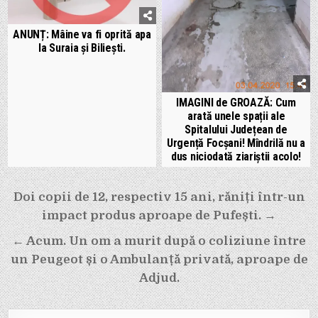
ANUNȚ: Mâine va fi oprită apa
la Suraia și Biliești.
IMAGINI de GROAZĂ: Cum
arată unele spații ale
Spitalului Județean de
Urgență Focșani! Mîndrilă nu a
dus niciodată ziariștii acolo!
Navigare
Doi copii de 12, respectiv 15 ani, răniți într-un
în
impact produs aproape de Pufești. →
articole
← Acum. Un om a murit după o coliziune între
un Peugeot și o Ambulanță privată, aproape de
Adjud.