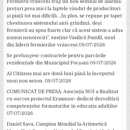
Fermierii vrânceni trag un nou semnal de alarmă:
prețuri prea mici la laptele vândut de producători
și piață tot mai dificilă. „În plus, se repune pe tapet
chestiunea sistemului anti-grindină, deși
fermierii au spus foarte clar că acest sistem a adus
numai nenorociri”, susține Vasilică Pamfil, unul
din liderii fermierilor vrânceni
08/07/2026
Se prelungesc contractele pentru parcările
rezidențiale din Municipiul Focșani
08/07/2026
AI Citizens mai are două luni până la începutul
unui nou sezon.
08/07/2026
COMUNICAT DE PRESĂ: Asociația NOI a finalizat
cu succes proiectul Erasmus+ dedicat dezvoltării
competențelor formatorilor în educația adulților
07/07/2026
Daniel Sava, Campion Mondial la Aritmetică