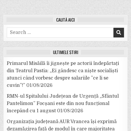
CAUTĂ AICI
Search
for:
ULTIMELE ȘTIRI
Primarul Misăilă îi jignește pe actorii îndepărtați
din Teatrul Pastia: „Ei gândesc ca niște socialiști
atunci când vorbesc despre salariile ”ce li se
cuvin”!”
01/08/2026
RMN-ul Spitalului Județean de Urgență „Sfântul
Pantelimon” Focșani este din nou funcțional
începând cu 1 august
01/08/2026
Organizația județeană AUR Vrancea își exprimă
dezamăgirea față de modul în care majoritatea