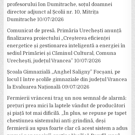
profesorului Ion Dumitrache, soțul doamnei
director adjunct al Școlii nr. 10, Mitrița
Dumitrache
10/07/2026
Comunicat de presă. Primăria Urechești anunță
finalizarea proiectului „Creșterea eficienței
energetice și gestionarea inteligentă a energiei în
sediul Primăriei și Căminul Cultural, Comuna
Urechești, județul Vrancea”
10/07/2026
Școala Gimnazială „Anghel Saligny” Focșani, pe
locul I între școlile gimnaziale din județul Vrancea
la Evaluarea Națională
09/07/2026
Fermierii vrânceni trag un nou semnal de alarmă:
prețuri prea mici la laptele vândut de producători
și piață tot mai dificilă. „În plus, se repune pe tapet
chestiunea sistemului anti-grindină, deși
fermierii au spus foarte clar că acest sistem a adus