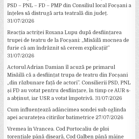
PSD – PNL – FD – PMP din Consiliul local Focșani a
înțeles să distrugă arta teatrală din județ.
31/07/2026
Reacția actriței Roxana Lupu după desființarea
trupei de teatru de la Focșani: „Misăilă mocnea de
furie că am îndrăznit să cerem explicații!”
31/07/2026
Actorul Adrian Damian îl acuză pe primarul
Misăilă că a desființat trupa de teatru din Focșani
„din răzbunare față de actori”. Consilierii PSD, PNL
și FD au votat pentru desființare, în timp ce AUR s-
a abținut, iar USR a votat împotrivă.
31/07/2026
Cum influențează adâncimea sondei sub oglinda
apei acuratețea citirilor batimetrice
27/07/2026
Vremea în Vrancea. Cod Portocaliu de ploi
torențiale până diseară, Cod Galben până mâine