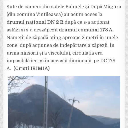
A
IEȘIT
Sute de oameni din satele Bahnele și După Măgura
DIN
NĂMEȚI
(din comuna Vintileasca) au acum acces la
DUPĂ
CE
drumul național DN 2 R
după ce s-a acționat
DRUMUL
COMUNAL
astăzi și s-a deszăpezit
drumul comunal 178 A
DE
.
LA
VINTILEASCA
Nămeții de zăpadă ating aproape 2 metri în unele
A
FOST
zone, după acțiunea de îndepărtare a zăpezii. În
DESZĂPEZIT.
urma ninsorii și a viscolului, circulația era
imposibilă ieri și în această dimineață, pe DC 178
A.
(Cristi IRIMIA)