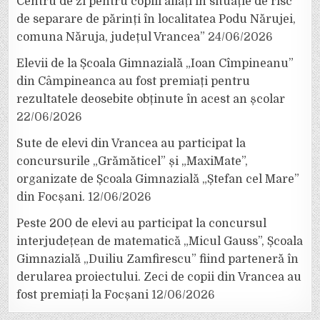
Centru de zi pentru copiii aflați în situație de risc
de separare de părinți în localitatea Podu Nărujei,
comuna Năruja, județul Vrancea”
24/06/2026
Elevii de la Școala Gimnazială „Ioan Cîmpineanu”
din Câmpineanca au fost premiați pentru
rezultatele deosebite obținute în acest an școlar
22/06/2026
Sute de elevi din Vrancea au participat la
concursurile „Grămăticel” și „MaxiMate”,
organizate de Școala Gimnazială „Ștefan cel Mare”
din Focșani.
12/06/2026
Peste 200 de elevi au participat la concursul
interjudețean de matematică „Micul Gauss”, Școala
Gimnazială „Duiliu Zamfirescu” fiind parteneră în
derularea proiectului. Zeci de copii din Vrancea au
fost premiați la Focșani
12/06/2026