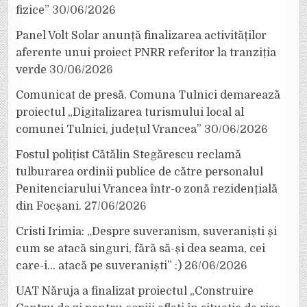
fizice”
30/06/2026
Panel Volt Solar anunță finalizarea activităților
aferente unui proiect PNRR referitor la tranziția
verde
30/06/2026
Comunicat de presă. Comuna Tulnici demarează
proiectul „Digitalizarea turismului local al
comunei Tulnici, județul Vrancea”
30/06/2026
Fostul polițist Cătălin Stegărescu reclamă
tulburarea ordinii publice de către personalul
Penitenciarului Vrancea într-o zonă rezidențială
din Focșani.
27/06/2026
Cristi Irimia: „Despre suveranism, suveraniști și
cum se atacă singuri, fără să-și dea seama, cei
care-i… atacă pe suveraniști” :)
26/06/2026
UAT Năruja a finalizat proiectul „Construire