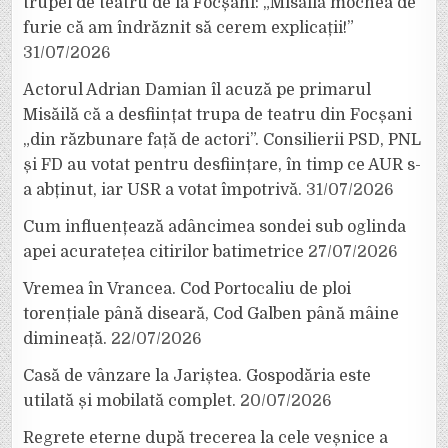
trupei de teatru de la Focșani: „Misăilă mocnea de
furie că am îndrăznit să cerem explicații!”
31/07/2026
Actorul Adrian Damian îl acuză pe primarul
Misăilă că a desființat trupa de teatru din Focșani
„din răzbunare față de actori”. Consilierii PSD, PNL
și FD au votat pentru desființare, în timp ce AUR s-
a abținut, iar USR a votat împotrivă.
31/07/2026
Cum influențează adâncimea sondei sub oglinda
apei acuratețea citirilor batimetrice
27/07/2026
Vremea în Vrancea. Cod Portocaliu de ploi
torențiale până diseară, Cod Galben până mâine
dimineață.
22/07/2026
Casă de vânzare la Jariștea. Gospodăria este
utilată și mobilată complet.
20/07/2026
Regrete eterne după trecerea la cele veșnice a