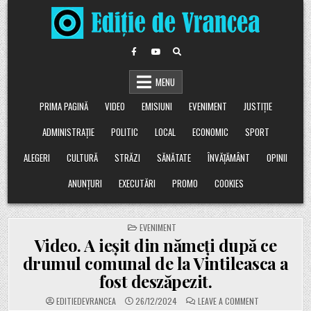
Skip
to
content
MENU
PRIMA PAGINĂ
VIDEO
EMISIUNI
EVENIMENT
JUSTIȚIE
ADMINISTRAȚIE
POLITIC
LOCAL
ECONOMIC
SPORT
ALEGERI
CULTURĂ
STRĂZI
SĂNĂTATE
ÎNVĂȚĂMÂNT
OPINII
ANUNȚURI
EXECUTĂRI
PROMO
COOKIES
POSTED
EVENIMENT
IN
Video. A ieșit din nămeți după ce
drumul comunal de la Vintileasca a
fost deszăpezit.
ON
EDITIEDEVRANCEA
26/12/2024
LEAVE A COMMENT
VIDEO.