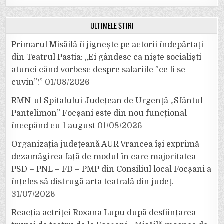
ULTIMELE ȘTIRI
Primarul Misăilă îi jignește pe actorii îndepărtați
din Teatrul Pastia: „Ei gândesc ca niște socialiști
atunci când vorbesc despre salariile ”ce li se
cuvin”!”
01/08/2026
RMN-ul Spitalului Județean de Urgență „Sfântul
Pantelimon” Focșani este din nou funcțional
începând cu 1 august
01/08/2026
Organizația județeană AUR Vrancea își exprimă
dezamăgirea față de modul în care majoritatea
PSD – PNL – FD – PMP din Consiliul local Focșani a
înțeles să distrugă arta teatrală din județ.
31/07/2026
Reacția actriței Roxana Lupu după desființarea