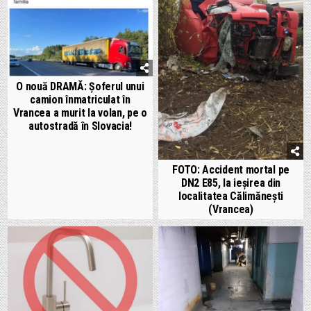
O nouă DRAMĂ: Șoferul unui
camion înmatriculat în
Vrancea a murit la volan, pe o
autostradă în Slovacia!
FOTO: Accident mortal pe
DN2 E85, la ieșirea din
localitatea Călimănești
(Vrancea)