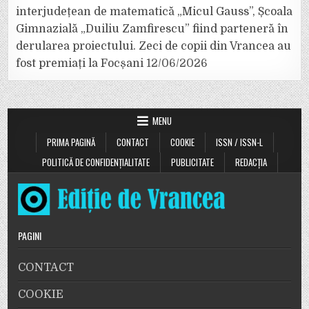
interjudețean de matematică „Micul Gauss”, Școala
Gimnazială „Duiliu Zamfirescu” fiind parteneră în
derularea proiectului. Zeci de copii din Vrancea au
fost premiați la Focșani
12/06/2026
MENU
PRIMA PAGINĂ
CONTACT
COOKIE
ISSN / ISSN-L
POLITICĂ DE CONFIDENȚIALITATE
PUBLICITATE
REDACȚIA
PAGINI
CONTACT
COOKIE