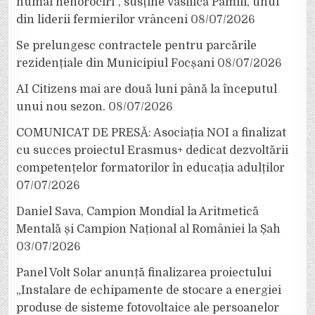
numai nenorociri”, susține Vasilică Pamfil, unul
din liderii fermierilor vrânceni
08/07/2026
Se prelungesc contractele pentru parcările
rezidențiale din Municipiul Focșani
08/07/2026
AI Citizens mai are două luni până la începutul
unui nou sezon.
08/07/2026
COMUNICAT DE PRESĂ: Asociația NOI a finalizat
cu succes proiectul Erasmus+ dedicat dezvoltării
competențelor formatorilor în educația adulților
07/07/2026
Daniel Sava, Campion Mondial la Aritmetică
Mentală și Campion Național al României la Șah
03/07/2026
Panel Volt Solar anunță finalizarea proiectului
„Instalare de echipamente de stocare a energiei
produse de sisteme fotovoltaice ale persoanelor