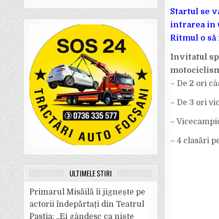
Startul se 
intrarea in
Ritmul o să
Invitatul sp
motociclis
– De 2 ori c
– De 3 ori 
– Vicecampio
– 4 clasări 
ULTIMELE ȘTIRI
Primarul Misăilă îi jignește pe
actorii îndepărtați din Teatrul
Pastia: „Ei gândesc ca niște