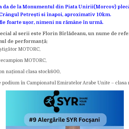
va da de la Monumentul din Piata Unirii(Morcov) ple
 Crângul Petrești si înapoi, aproximativ 10km.
 fie foarte ușor, nimeni nu rămâne în urmă.
ecial al serii este Florin Bîrlădeanu, un nume de refe
mul de performanță:
âștigător MOTORC,
vicecampion MOTORC,
n național clasa stock600,
pe podium în Campionatul Emiratelor Arabe Unite – clasa 