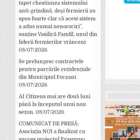
tapet chestiunea sistemului
anti-grindină, deși fermierii au
spus foarte clar că acest sistem
a adus numai nenorociri”,
susține Vasilică Pamfil, unul din
liderii fermierilor vrânceni
08/07/2026
Se prelungesc contractele
pentru parcările rezidențiale
din Municipiul Focșani
08/07/2026
AI Citizens mai are două luni
până la începutul unui nou
sezon.
08/07/2026
COMUNICAT DE PRESĂ:
Asociația NOI a finalizat cu
succes proiectul Erasmus+