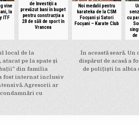
de Investiții a
ig vine
Noi medalii pentru
U
prevăzut bani în buget
ani, la
karateka de la CSM
senz
pentru construcția a
y ITF
Focșani și Satori
cu pa
28 de săli de sport în
Focșani – Karate Club
So
Vrancea
sing
de 
e
l local de la
În această seară. Un 
atacat pe la spate și
dispărut de acasă a fo
bații” din familia
de polițiști în albia
a fost internat inclusiv
ntensivă. Agresorii ar
 condamnări cu