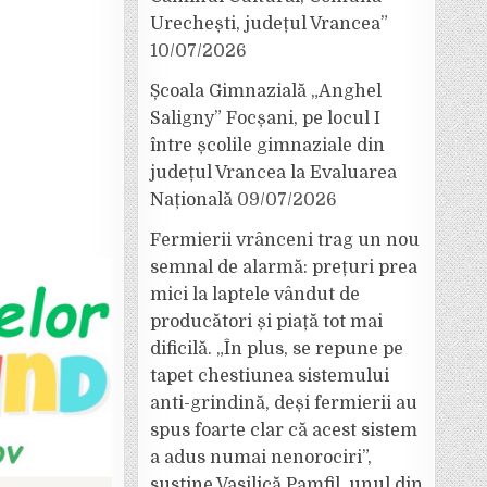
Urechești, județul Vrancea”
10/07/2026
Școala Gimnazială „Anghel
Saligny” Focșani, pe locul I
între școlile gimnaziale din
județul Vrancea la Evaluarea
Națională
09/07/2026
Fermierii vrânceni trag un nou
semnal de alarmă: prețuri prea
mici la laptele vândut de
producători și piață tot mai
dificilă. „În plus, se repune pe
tapet chestiunea sistemului
anti-grindină, deși fermierii au
spus foarte clar că acest sistem
a adus numai nenorociri”,
susține Vasilică Pamfil, unul din