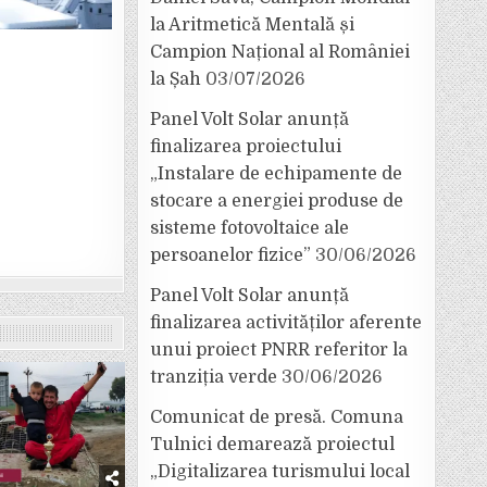
la Aritmetică Mentală și
Campion Național al României
la Șah
03/07/2026
Panel Volt Solar anunță
finalizarea proiectului
„Instalare de echipamente de
stocare a energiei produse de
sisteme fotovoltaice ale
persoanelor fizice”
30/06/2026
Panel Volt Solar anunță
finalizarea activităților aferente
unui proiect PNRR referitor la
tranziția verde
30/06/2026
Comunicat de presă. Comuna
Tulnici demarează proiectul
„Digitalizarea turismului local