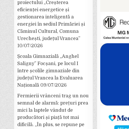
proiectului „Creșterea
eficienței energetice și
gestionarea inteligentă a
energiei în sediul Primăriei și
Căminul Cultural, Comuna
Urechești, județul Vrancea”
10/07/2026
Școala Gimnazială „Anghel
Saligny” Focșani, pe locul I
între școlile gimnaziale din
județul Vrancea la Evaluarea
Națională
09/07/2026
Fermierii vrânceni trag un nou
semnal de alarmă: prețuri prea
mici la laptele vândut de
producători și piață tot mai
dificilă. „În plus, se repune pe