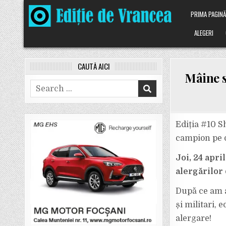
Skip
PRIMA PAGIN
to
content
ALEGERI
CAUTĂ AICI
Mâine s
Search
for:
Ediția #10 S
campion pe d
Joi, 24 apri
alergărilor
După ce am al
și militari, 
alergare!