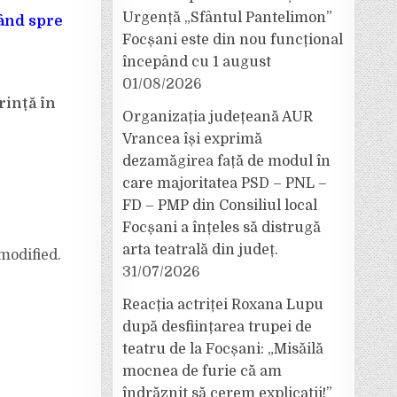
Urgență „Sfântul Pantelimon”
când spre
Focșani este din nou funcțional
începând cu 1 august
01/08/2026
rință în
Organizația județeană AUR
Vrancea își exprimă
dezamăgirea față de modul în
care majoritatea PSD – PNL –
FD – PMP din Consiliul local
Focșani a înțeles să distrugă
arta teatrală din județ.
modified.
31/07/2026
Reacția actriței Roxana Lupu
după desființarea trupei de
teatru de la Focșani: „Misăilă
mocnea de furie că am
îndrăznit să cerem explicații!”