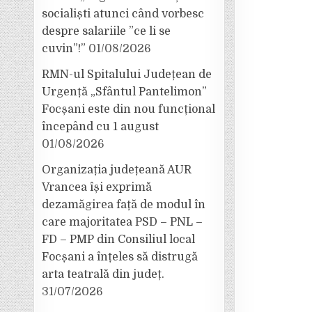
socialiști atunci când vorbesc
despre salariile ”ce li se
cuvin”!”
01/08/2026
RMN-ul Spitalului Județean de
Urgență „Sfântul Pantelimon”
Focșani este din nou funcțional
începând cu 1 august
01/08/2026
Organizația județeană AUR
Vrancea își exprimă
dezamăgirea față de modul în
care majoritatea PSD – PNL –
FD – PMP din Consiliul local
Focșani a înțeles să distrugă
arta teatrală din județ.
31/07/2026