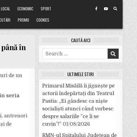
LOCAL
ECONOMIC
SPORT
CUTĂRI
PROMO
COOKIES
CAUTĂ AICI
 până în
Search
for:
ULTIMELE ȘTIRI
uri de un
Primarul Misăilă îi jignește pe
actorii îndepărtați din Teatrul
in seria
Pastia: „Ei gândesc ca niște
socialiști atunci când vorbesc
i, antrenori
despre salariile ”ce li se
ași de
cuvin”!”
01/08/2026
RMN-ul Spitalului Județean de