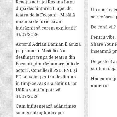
Reacția actriței Roxana Lupu
după desființarea trupei de
Un sportiv c
teatru de la Focșani: „Misăilă
se regăsesc 
mocnea de furie că am
De ce să vii?
îndrăznit să cerem explicații!”
31/07/2026
Pentru vibe,
Actorul Adrian Damian îl acuză
Share Your 
pe primarul Misăilă că a
înseamnă prie
desființat trupa de teatru din
De peste 3 a
Focșani „din răzbunare față de
suntem deja l
actori”. Consilierii PSD, PNL și
FD au votat pentru desființare,
Hai cu noi j
în timp ce AUR s-a abținut, iar
sportiv!
USR a votat împotrivă.
31/07/2026
Cum influențează adâncimea
sondei sub oglinda apei