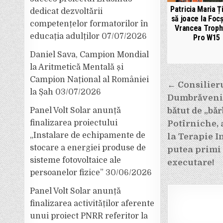
Patricia Maria Ț
dedicat dezvoltării
să joace la Focș
competențelor formatorilor în
Vrancea Troph
educația adulților
07/07/2026
Pro W15
Daniel Sava, Campion Mondial
la Aritmetică Mentală și
Campion Național al României
Navigar
← Consilieru
la Șah
03/07/2026
în
Dumbrăveni, 
articole
bătut de „băr
Panel Volt Solar anunță
finalizarea proiectului
Potîrniche, 
„Instalare de echipamente de
la Terapie I
stocare a energiei produse de
putea primi
sisteme fotovoltaice ale
executare!
persoanelor fizice”
30/06/2026
Panel Volt Solar anunță
finalizarea activităților aferente
unui proiect PNRR referitor la