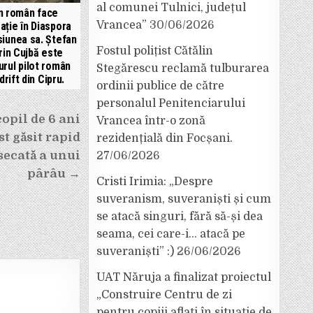
al comunei Tulnici, județul
n român face
Vrancea”
30/06/2026
ație în Diaspora
siunea sa. Ștefan
Fostul polițist Cătălin
rin Cujbă este
urul pilot român
Stegărescu reclamă tulburarea
drift din Cipru.
ordinii publice de către
personalul Penitenciarului
copil de 6 ani
Vrancea într-o zonă
st găsit rapid
rezidențială din Focșani.
 secată a unui
27/06/2026
pârâu →
Cristi Irimia: „Despre
suveranism, suveraniști și cum
se atacă singuri, fără să-și dea
seama, cei care-i… atacă pe
suveraniști” :)
26/06/2026
UAT Năruja a finalizat proiectul
„Construire Centru de zi
pentru copiii aflați în situație de