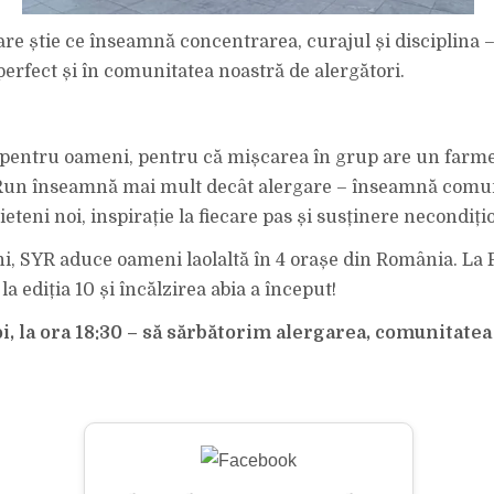
are știe ce înseamnă concentrarea, curajul și disciplina –
perfect și în comunitatea noastră de alergători.
 pentru oameni, pentru că mișcarea în grup are un farme
Run înseamnă mai mult decât alergare – înseamnă comun
teni noi, inspirație la fiecare pas și susținere necondiți
ni, SYR aduce oameni laolaltă în 4 orașe din România. La 
a ediția 10 și încălzirea abia a început!
oi, la ora 18:30 – să sărbătorim alergarea, comunitatea 