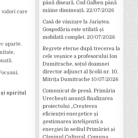
până diseară, Cod Galben până
mâine dimineață.
22/07/2026
 valori care
Casă de vânzare la Jariștea.
Gospodăria este utilată și
mobilată complet.
20/07/2026
c aparte.
Regrete eterne după trecerea la
itate,
cele veșnice a profesorului Ion
onată.
Dumitrache, soțul doamnei
director adjunct al Școlii nr. 10,
Focșani,
Mitrița Dumitrache
10/07/2026
Comunicat de presă. Primăria
și spiritul
Urechești anunță finalizarea
proiectului „Creșterea
eficienței energetice și
gestionarea inteligentă a
energiei în sediul Primăriei și
Căminul Cultural, Comuna