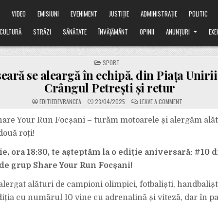
Ă
VIDEO
EMISIUNI
EVENIMENT
JUSTIȚIE
ADMINISTRAȚIE
POLITIC
CULTURĂ
STRĂZI
SĂNĂTATE
ÎNVĂȚĂMÂNT
OPINII
ANUNȚURI
EXE
POSTED
SPORT
IN
eară se aleargă în echipă, din Piața Unirii
Crângul Petrești și retur
ON
EDITIEDEVRANCEA
23/04/2025
LEAVE A COMMENT
MÂINE
SEARĂ
SE
hare Your Run Focșani – turăm motoarele și alergăm alăt
ALEARGĂ
ÎN
ouă roți!
ECHIPĂ,
DIN
PIAȚA
lie, ora 18:30, te așteptăm la o ediție aniversară: #10 d
UNIRII
PÂNĂ
 de grup Share Your Run Focșani!
ÎN
CRÂNGUL
PETREȘTI
ȘI
ergat alături de campioni olimpici, fotbaliști, handbalișt
RETUR
ediția cu numărul 10 vine cu adrenalină și viteză, dar în p