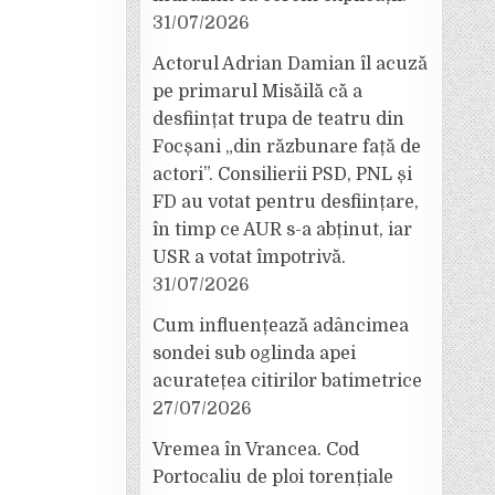
31/07/2026
Actorul Adrian Damian îl acuză
pe primarul Misăilă că a
desființat trupa de teatru din
Focșani „din răzbunare față de
actori”. Consilierii PSD, PNL și
FD au votat pentru desființare,
în timp ce AUR s-a abținut, iar
USR a votat împotrivă.
31/07/2026
Cum influențează adâncimea
sondei sub oglinda apei
acuratețea citirilor batimetrice
27/07/2026
Vremea în Vrancea. Cod
Portocaliu de ploi torențiale