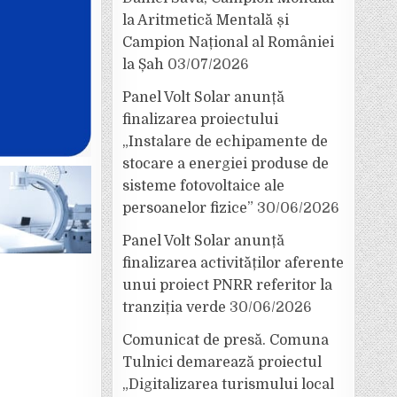
la Aritmetică Mentală și
Campion Național al României
la Șah
03/07/2026
Panel Volt Solar anunță
finalizarea proiectului
„Instalare de echipamente de
stocare a energiei produse de
sisteme fotovoltaice ale
persoanelor fizice”
30/06/2026
Panel Volt Solar anunță
finalizarea activităților aferente
unui proiect PNRR referitor la
tranziția verde
30/06/2026
Comunicat de presă. Comuna
Tulnici demarează proiectul
„Digitalizarea turismului local