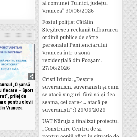
al comunei Tulnici, județul
Vrancea”
30/06/2026
Fostul polițist Cătălin
Stegărescu reclamă tulburarea
ordinii publice de către
personalul Penitenciarului
Vrancea într-o zonă
rezidențială din Focșani.
27/06/2026
Cristi Irimia: „Despre
cursul „O șansă
suveranism, suveraniști și cum
u fiecare – Sport
se atacă singuri, fără să-și dea
rat”, prilej de
are pentru elevii
seama, cei care-i… atacă pe
din Vrancea
suveraniști” :)
26/06/2026
UAT Năruja a finalizat proiectul
„Construire Centru de zi
pentru copiii aflați în situație de