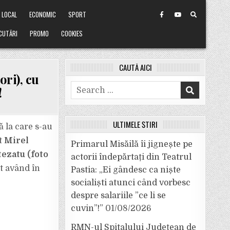
LOCAL
ECONOMIC
SPORT
CUTĂRI
PROMO
COOKIES
CAUTĂ AICI
ori), cu
Search
!
for:
ULTIMELE ȘTIRI
 la care s-au
t
Mirel
Primarul Misăilă îi jignește pe
tezatu (foto
actorii îndepărtați din Teatrul
it având în
Pastia: „Ei gândesc ca niște
socialiști atunci când vorbesc
despre salariile ”ce li se
cuvin”!”
01/08/2026
RMN-ul Spitalului Județean de