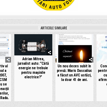
ARTICOLE SIMILARE
Adrian Mitrea,
jurnalist auto: ”Câtă
tiv al
Un nou deces subit în
Con
energie ne trebuie
bal a
presă: Maris Dascaliuc
pentr
pentru mașinile
007,
a făcut un AVC astăzi,
cu
electrice?”
”CSM
la doar 41 de ani.
afirm
nu se
eacții
rilor,
 Radu.