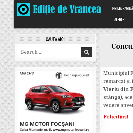
Skip
PRIMA PAGIN
to
content
ALEGERI
CAUTĂ AICI
Concur
Search
for:
Municipiul F
remarcat și 
Vieriu din 
stânga)
, ac
vedere anver
Felicitări!