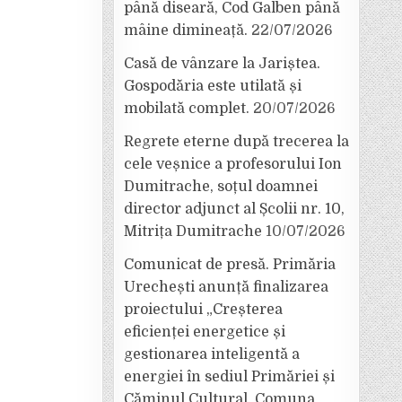
până diseară, Cod Galben până
mâine dimineață.
22/07/2026
Casă de vânzare la Jariștea.
Gospodăria este utilată și
mobilată complet.
20/07/2026
Regrete eterne după trecerea la
cele veșnice a profesorului Ion
Dumitrache, soțul doamnei
director adjunct al Școlii nr. 10,
Mitrița Dumitrache
10/07/2026
Comunicat de presă. Primăria
Urechești anunță finalizarea
proiectului „Creșterea
eficienței energetice și
gestionarea inteligentă a
energiei în sediul Primăriei și
Căminul Cultural, Comuna