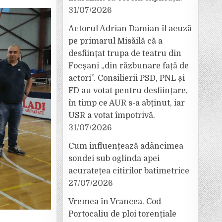
31/07/2026
Actorul Adrian Damian îl acuză
pe primarul Misăilă că a
desființat trupa de teatru din
Focșani „din răzbunare față de
actori”. Consilierii PSD, PNL și
FD au votat pentru desființare,
în timp ce AUR s-a abținut, iar
USR a votat împotrivă.
31/07/2026
Cum influențează adâncimea
sondei sub oglinda apei
acuratețea citirilor batimetrice
27/07/2026
Vremea în Vrancea. Cod
Portocaliu de ploi torențiale