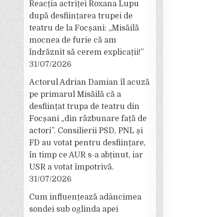
Reacția actriței Roxana Lupu
după desființarea trupei de
teatru de la Focșani: „Misăilă
mocnea de furie că am
îndrăznit să cerem explicații!”
31/07/2026
Actorul Adrian Damian îl acuză
pe primarul Misăilă că a
desființat trupa de teatru din
Focșani „din răzbunare față de
actori”. Consilierii PSD, PNL și
FD au votat pentru desființare,
în timp ce AUR s-a abținut, iar
USR a votat împotrivă.
31/07/2026
Cum influențează adâncimea
sondei sub oglinda apei