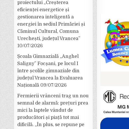
proiectului „Creșterea
eficienței energetice și
gestionarea inteligentă a
energiei în sediul Primăriei și
Căminul Cultural, Comuna
Urechești, județul Vrancea”
10/07/2026
Școala Gimnazială „Anghel
Saligny” Focșani, pe locul I
între școlile gimnaziale din
județul Vrancea la Evaluarea
Națională
09/07/2026
Fermierii vrânceni trag un nou
semnal de alarmă: prețuri prea
mici la laptele vândut de
producători și piață tot mai
dificilă. „În plus, se repune pe