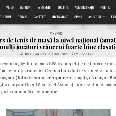
Ă
VIDEO
EMISIUNI
EVENIMENT
JUSTIȚIE
ADMINISTRAȚIE
POLITIC
CULTURĂ
STRĂZI
SĂNĂTATE
ÎNVĂȚĂMÂNT
OPINII
ANUNȚURI
EXE
POSTED
SPORT
IN
s de tenis de masă la nivel național (amat
mulți jucători vrânceni foarte bine clasați
LA
EDITIEDEVRANCEA
18/06/2023
2 COMENTARII
CONCURS
DE
TENIS
ocșani a găzduit în sala LPS o competiție de tenis de masă
DE
MASĂ
foarte mulți vrânceni. Cei mai bun dintre vrânceni au fos
LA
NIVEL
Focșani (foto dreapta, echipament roșu) și Nicușor Bo
NAȚIONAL
(AMATORI),
eștia ocupând locul 5 la nivel Avansați, un rezultat deoseb
CU
MULȚI
JUCĂTORI
gura națională a competiției.
VRÂNCENI
FOARTE
BINE
CLASAȚI!