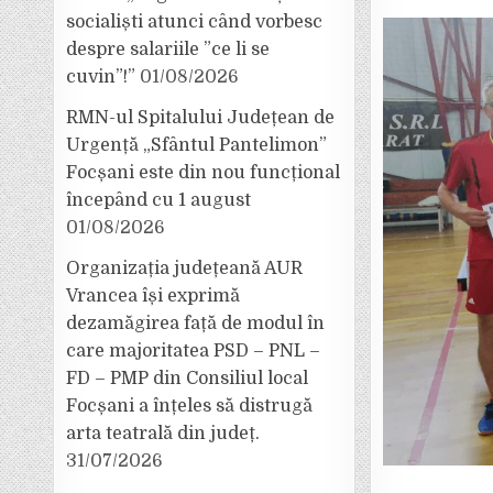
socialiști atunci când vorbesc
despre salariile ”ce li se
cuvin”!”
01/08/2026
RMN-ul Spitalului Județean de
Urgență „Sfântul Pantelimon”
Focșani este din nou funcțional
începând cu 1 august
01/08/2026
Organizația județeană AUR
Vrancea își exprimă
dezamăgirea față de modul în
care majoritatea PSD – PNL –
FD – PMP din Consiliul local
Focșani a înțeles să distrugă
arta teatrală din județ.
31/07/2026