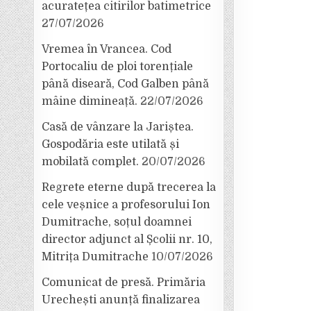
acuratețea citirilor batimetrice
27/07/2026
Vremea în Vrancea. Cod
Portocaliu de ploi torențiale
până diseară, Cod Galben până
mâine dimineață.
22/07/2026
Casă de vânzare la Jariștea.
Gospodăria este utilată și
mobilată complet.
20/07/2026
Regrete eterne după trecerea la
cele veșnice a profesorului Ion
Dumitrache, soțul doamnei
director adjunct al Școlii nr. 10,
Mitrița Dumitrache
10/07/2026
Comunicat de presă. Primăria
Urechești anunță finalizarea