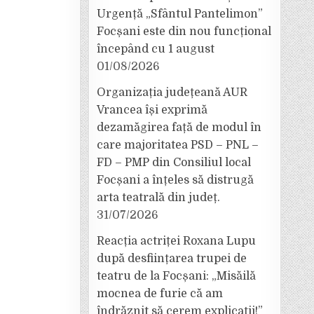
Urgență „Sfântul Pantelimon”
Focșani este din nou funcțional
începând cu 1 august
01/08/2026
Organizația județeană AUR
Vrancea își exprimă
dezamăgirea față de modul în
care majoritatea PSD – PNL –
FD – PMP din Consiliul local
Focșani a înțeles să distrugă
arta teatrală din județ.
31/07/2026
Reacția actriței Roxana Lupu
după desființarea trupei de
teatru de la Focșani: „Misăilă
mocnea de furie că am
îndrăznit să cerem explicații!”