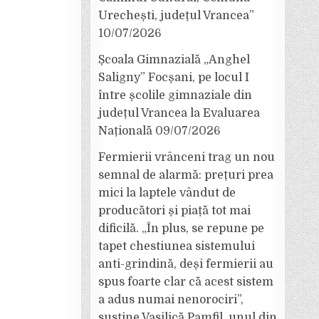
Urechești, județul Vrancea”
10/07/2026
Școala Gimnazială „Anghel
Saligny” Focșani, pe locul I
între școlile gimnaziale din
județul Vrancea la Evaluarea
Națională
09/07/2026
Fermierii vrânceni trag un nou
semnal de alarmă: prețuri prea
mici la laptele vândut de
producători și piață tot mai
dificilă. „În plus, se repune pe
tapet chestiunea sistemului
anti-grindină, deși fermierii au
spus foarte clar că acest sistem
a adus numai nenorociri”,
susține Vasilică Pamfil, unul din