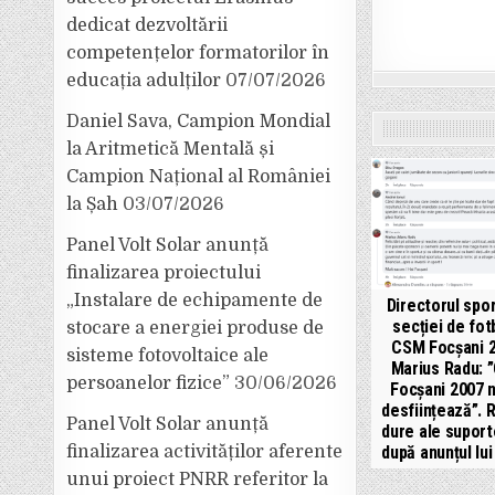
dedicat dezvoltării
competențelor formatorilor în
educația adulților
07/07/2026
Daniel Sava, Campion Mondial
la Aritmetică Mentală și
Campion Național al României
la Șah
03/07/2026
Panel Volt Solar anunță
finalizarea proiectului
„Instalare de echipamente de
Directorul spor
secției de fot
stocare a energiei produse de
CSM Focșani 2
sisteme fotovoltaice ale
Marius Radu: 
persoanelor fizice”
30/06/2026
Focșani 2007 
desființează”. R
Panel Volt Solar anunță
dure ale suporte
finalizarea activităților aferente
după anunțul lui
unui proiect PNRR referitor la