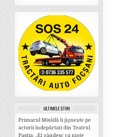
ULTIMELE ȘTIRI
Primarul Misăilă îi jignește pe
actorii îndepărtați din Teatrul
Pastia: „Ei gândesc ca niște