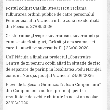
Fostul polițist Cătălin Stegărescu reclamă
tulburarea ordinii publice de către personalul
Penitenciarului Vrancea într-o zonă rezidențială
din Focșani.
27/06/2026
Cristi Irimia: „Despre suveranism, suveraniști și
cum se atacă singuri, fără să-și dea seama, cei
care-i… atacă pe suveraniști” :)
26/06/2026
UAT Năruja a finalizat proiectul „Construire
Centru de zi pentru copiii aflați în situație de risc
de separare de părinți în localitatea Podu Nărujei,
comuna Năruja, județul Vrancea”
24/06/2026
Elevii de la Școala Gimnazială „Ioan Cîmpineanu”
din Câmpineanca au fost premiați pentru
rezultatele deosebite obținute în acest an școlar
22/06/2026