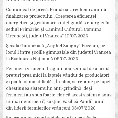
Comunicat de presă. Primăria Urechești anunță
finalizarea proiectului „Creșterea eficienței
energetice și gestionarea inteligentă a energiei în
sediul Primăriei și Căminul Cultural, Comuna
Urechești, județul Vrancea”
10/07/2026
Școala Gimnazială „Anghel Saligny” Focșani, pe
locul I între școlile gimnaziale din județul Vrancea
la Evaluarea Națională
09/07/2026
Fermierii vrânceni trag un nou semnal de alarmă:
prețuri prea mici la laptele vândut de producători
și piață tot mai dificilă. „În plus, se repune pe tapet
chestiunea sistemului anti-grindină, deși
fermierii au spus foarte clar că acest sistem a adus
numai nenorociri”, susține Vasilică Pamfil, unul
din liderii fermierilor vrânceni
08/07/2026
Se prelungesc contractele pentru parcările