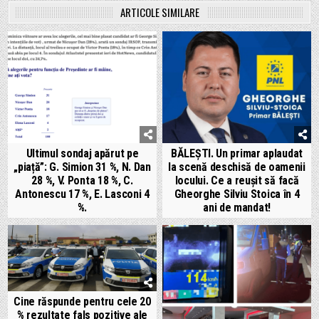
ARTICOLE SIMILARE
Ultimul sondaj apărut pe
BĂLEȘTI. Un primar aplaudat
„piață”: G. Simion 31 %, N. Dan
la scenă deschisă de oamenii
28 %, V. Ponta 18 %, C.
locului. Ce a reușit să facă
Antonescu 17 %, E. Lasconi 4
Gheorghe Silviu Stoica în 4
%.
ani de mandat!
Cine răspunde pentru cele 20
% rezultate fals pozitive ale