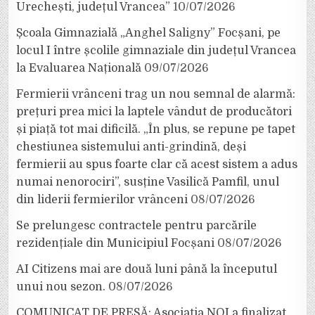
Urechești, județul Vrancea”
10/07/2026
Școala Gimnazială „Anghel Saligny” Focșani, pe
locul I între școlile gimnaziale din județul Vrancea
la Evaluarea Națională
09/07/2026
Fermierii vrânceni trag un nou semnal de alarmă:
prețuri prea mici la laptele vândut de producători
și piață tot mai dificilă. „În plus, se repune pe tapet
chestiunea sistemului anti-grindină, deși
fermierii au spus foarte clar că acest sistem a adus
numai nenorociri”, susține Vasilică Pamfil, unul
din liderii fermierilor vrânceni
08/07/2026
Se prelungesc contractele pentru parcările
rezidențiale din Municipiul Focșani
08/07/2026
AI Citizens mai are două luni până la începutul
unui nou sezon.
08/07/2026
COMUNICAT DE PRESĂ: Asociația NOI a finalizat