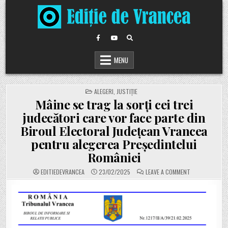
Skip
to
content
MENU
POSTED
ALEGERI
,
JUSTIȚIE
IN
Mâine se trag la sorți cei trei
judecători care vor face parte din
Biroul Electoral Județean Vrancea
pentru alegerea Președintelui
României
ON
EDITIEDEVRANCEA
23/02/2025
LEAVE A COMMENT
MÂINE
SE
TRAG
LA
SORȚI
CEI
TREI
JUDECĂTORI
CARE