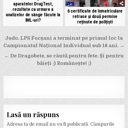
aparatelor DrugTest,
rezultate ca urmare a
6 certificate de înmatriculare
analizelor de sânge făcute la
retrase și două permise
IML-uri?
reținute de polițiști
Navigare
Judo. LPS Focșani a terminat pe primul loc la
în
Campionatul Național Individual sub 18 ani. →
articole
← De Dragobete, se cântă pentru fete. Și pentru
băieți :) Românește! :)
Lasă un răspuns
Adresa ta de email nu va fi publicată.
Câmpurile