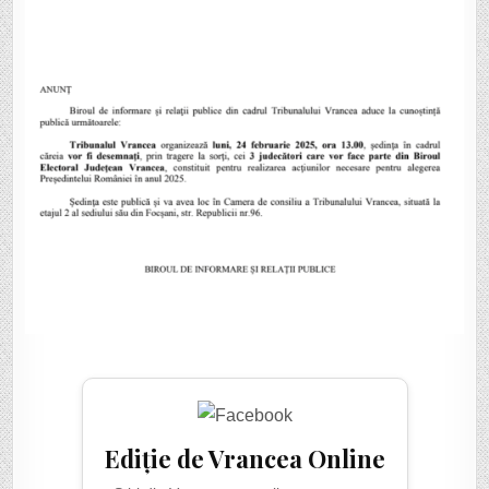
VOR
FACE
PARTE
DIN
BIROUL
ELECTORAL
JUDEȚEAN
VRANCEA
PENTRU
ALEGEREA
PREȘEDINTELUI
ROMÂNIEI
Ediție de Vrancea Online