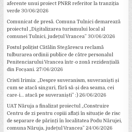
aferente unui proiect PNRR referitor la tranziția
verde
30/06/2026
Comunicat de presă. Comuna Tulnici demarează
proiectul „Digitalizarea turismului local al
comunei Tulnici, județul Vrancea”
30/06/2026
Fostul polițist Cătălin Stegărescu reclamă
tulburarea ordinii publice de către personalul
Penitenciarului Vrancea într-o zonă rezidențială
din Focșani.
27/06/2026
Cristi Irimia: „Despre suveranism, suveraniști și
cum se atacă singuri, fără să-și dea seama, cei
care-i… atacă pe suveraniști” :)
26/06/2026
UAT Năruja a finalizat proiectul „Construire
Centru de zi pentru copiii aflați în situație de risc
de separare de părinți în localitatea Podu Nărujei,
comuna Năruja, județul Vrancea”
24/06/2026