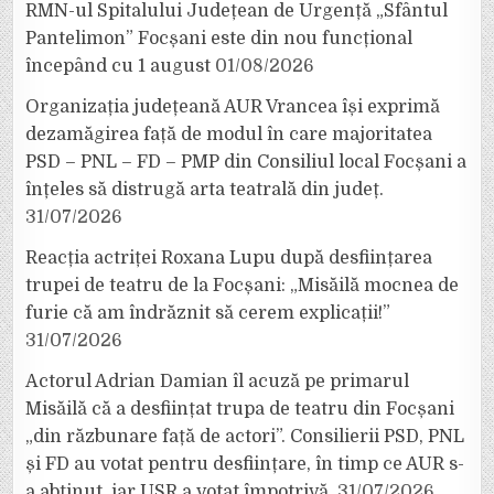
RMN-ul Spitalului Județean de Urgență „Sfântul
Pantelimon” Focșani este din nou funcțional
începând cu 1 august
01/08/2026
Organizația județeană AUR Vrancea își exprimă
dezamăgirea față de modul în care majoritatea
PSD – PNL – FD – PMP din Consiliul local Focșani a
înțeles să distrugă arta teatrală din județ.
31/07/2026
Reacția actriței Roxana Lupu după desființarea
trupei de teatru de la Focșani: „Misăilă mocnea de
furie că am îndrăznit să cerem explicații!”
31/07/2026
Actorul Adrian Damian îl acuză pe primarul
Misăilă că a desființat trupa de teatru din Focșani
„din răzbunare față de actori”. Consilierii PSD, PNL
și FD au votat pentru desființare, în timp ce AUR s-
a abținut, iar USR a votat împotrivă.
31/07/2026