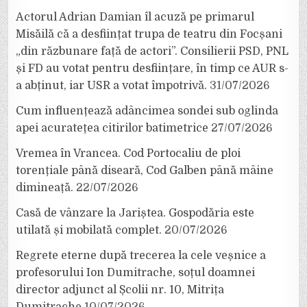
Actorul Adrian Damian îl acuză pe primarul
Misăilă că a desființat trupa de teatru din Focșani
„din răzbunare față de actori”. Consilierii PSD, PNL
și FD au votat pentru desființare, în timp ce AUR s-
a abținut, iar USR a votat împotrivă.
31/07/2026
Cum influențează adâncimea sondei sub oglinda
apei acuratețea citirilor batimetrice
27/07/2026
Vremea în Vrancea. Cod Portocaliu de ploi
torențiale până diseară, Cod Galben până mâine
dimineață.
22/07/2026
Casă de vânzare la Jariștea. Gospodăria este
utilată și mobilată complet.
20/07/2026
Regrete eterne după trecerea la cele veșnice a
profesorului Ion Dumitrache, soțul doamnei
director adjunct al Școlii nr. 10, Mitrița
Dumitrache
10/07/2026