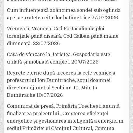
Cum influențează adâncimea sondei sub oglinda
apei acuratețea citirilor batimetrice
27/07/2026
Vremea în Vrancea. Cod Portocaliu de ploi
torențiale până diseară, Cod Galben până mâine
dimineață.
22/07/2026
Casă de vânzare la Jariștea. Gospodăria este
utilată și mobilată complet.
20/07/2026
Regrete eterne după trecerea la cele veșnice a
profesorului Ion Dumitrache, soțul doamnei
director adjunct al Școlii nr. 10, Mitrița
Dumitrache
10/07/2026
Comunicat de presă. Primăria Urechești anunță
finalizarea proiectului „Creșterea eficienței
energetice și gestionarea inteligentă a energiei în
sediul Primăriei și Căminul Cultural, Comuna