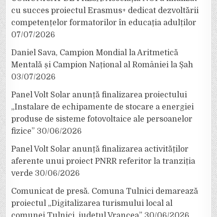
cu succes proiectul Erasmus+ dedicat dezvoltării
competențelor formatorilor în educația adulților
07/07/2026
Daniel Sava, Campion Mondial la Aritmetică
Mentală și Campion Național al României la Șah
03/07/2026
Panel Volt Solar anunță finalizarea proiectului
„Instalare de echipamente de stocare a energiei
produse de sisteme fotovoltaice ale persoanelor
fizice”
30/06/2026
Panel Volt Solar anunță finalizarea activităților
aferente unui proiect PNRR referitor la tranziția
verde
30/06/2026
Comunicat de presă. Comuna Tulnici demarează
proiectul „Digitalizarea turismului local al
comunei Tulnici, județul Vrancea”
30/06/2026