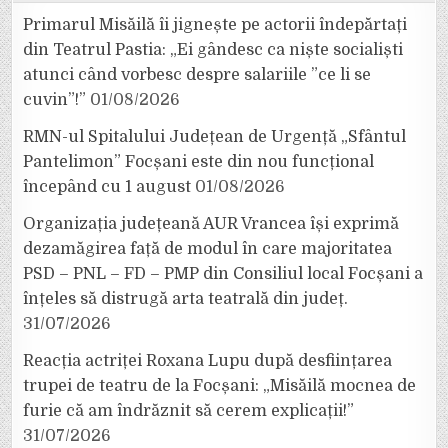
Primarul Misăilă îi jignește pe actorii îndepărtați
din Teatrul Pastia: „Ei gândesc ca niște socialiști
atunci când vorbesc despre salariile ”ce li se
cuvin”!”
01/08/2026
RMN-ul Spitalului Județean de Urgență „Sfântul
Pantelimon” Focșani este din nou funcțional
începând cu 1 august
01/08/2026
Organizația județeană AUR Vrancea își exprimă
dezamăgirea față de modul în care majoritatea
PSD – PNL – FD – PMP din Consiliul local Focșani a
înțeles să distrugă arta teatrală din județ.
31/07/2026
Reacția actriței Roxana Lupu după desființarea
trupei de teatru de la Focșani: „Misăilă mocnea de
furie că am îndrăznit să cerem explicații!”
31/07/2026