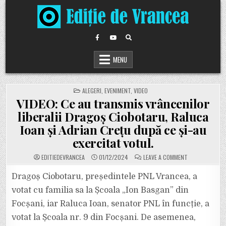
Skip
to
content
MENU
POSTED
ALEGERI
,
EVENIMENT
,
VIDEO
IN
VIDEO: Ce au transmis vrâncenilor
liberalii Dragoș Ciobotaru, Raluca
Ioan și Adrian Crețu după ce și-au
exercitat votul.
ON
EDITIEDEVRANCEA
01/12/2024
LEAVE A COMMENT
VIDEO:
CE
AU
Dragoș Ciobotaru, președintele PNL Vrancea, a
TRANSMIS
VRÂNCENILOR
votat cu familia sa la Școala „Ion Basgan” din
LIBERALII
DRAGOȘ
Focșani, iar Raluca Ioan, senator PNL în funcție, a
CIOBOTARU,
RALUCA
votat la Școala nr. 9 din Focșani. De asemenea,
IOAN
ȘI