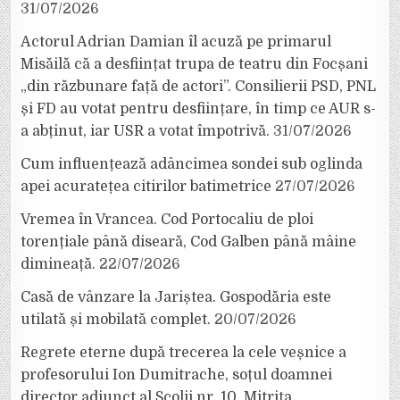
31/07/2026
Actorul Adrian Damian îl acuză pe primarul
Misăilă că a desființat trupa de teatru din Focșani
„din răzbunare față de actori”. Consilierii PSD, PNL
și FD au votat pentru desființare, în timp ce AUR s-
a abținut, iar USR a votat împotrivă.
31/07/2026
Cum influențează adâncimea sondei sub oglinda
apei acuratețea citirilor batimetrice
27/07/2026
Vremea în Vrancea. Cod Portocaliu de ploi
torențiale până diseară, Cod Galben până mâine
dimineață.
22/07/2026
Casă de vânzare la Jariștea. Gospodăria este
utilată și mobilată complet.
20/07/2026
Regrete eterne după trecerea la cele veșnice a
profesorului Ion Dumitrache, soțul doamnei
director adjunct al Școlii nr. 10, Mitrița