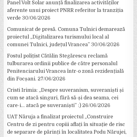
Panel Volt Solar anunță finalizarea activităților
aferente unui proiect PNRR referitor la tranziția
verde
30/06/2026
Comunicat de presă. Comuna Tulnici demarează
proiectul „Digitalizarea turismului local al
comunei Tulnici, județul Vrancea”
30/06/2026
Fostul polițist Cătălin Stegărescu reclamă
tulburarea ordinii publice de către personalul
Penitenciarului Vrancea într-o zonă rezidențială
din Focșani.
27/06/2026
Cristi Irimia: „Despre suveranism, suveraniști și
cum se atacă singuri, fără să-și dea seama, cei
care-i… atacă pe suveraniști” :)
26/06/2026
UAT Năruja a finalizat proiectul „Construire
Centru de zi pentru copiii aflați în situație de risc
de separare de părinți în localitatea Podu Nărujei,