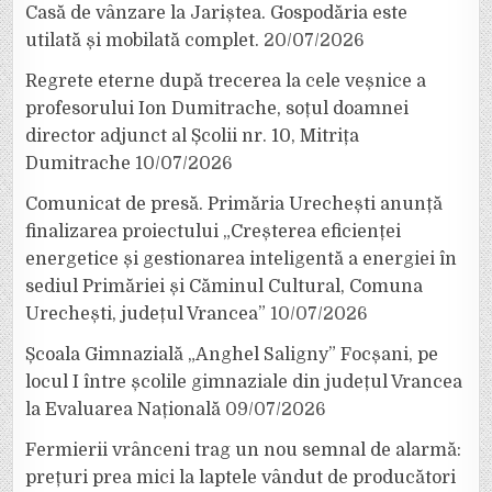
Casă de vânzare la Jariștea. Gospodăria este
utilată și mobilată complet.
20/07/2026
Regrete eterne după trecerea la cele veșnice a
profesorului Ion Dumitrache, soțul doamnei
director adjunct al Școlii nr. 10, Mitrița
Dumitrache
10/07/2026
Comunicat de presă. Primăria Urechești anunță
finalizarea proiectului „Creșterea eficienței
energetice și gestionarea inteligentă a energiei în
sediul Primăriei și Căminul Cultural, Comuna
Urechești, județul Vrancea”
10/07/2026
Școala Gimnazială „Anghel Saligny” Focșani, pe
locul I între școlile gimnaziale din județul Vrancea
la Evaluarea Națională
09/07/2026
Fermierii vrânceni trag un nou semnal de alarmă:
prețuri prea mici la laptele vândut de producători