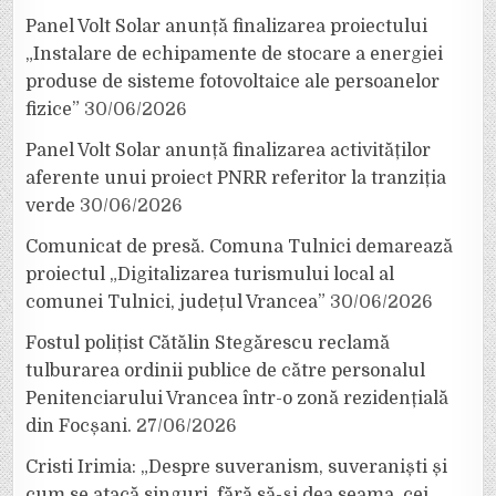
Panel Volt Solar anunță finalizarea proiectului
„Instalare de echipamente de stocare a energiei
produse de sisteme fotovoltaice ale persoanelor
fizice”
30/06/2026
Panel Volt Solar anunță finalizarea activităților
aferente unui proiect PNRR referitor la tranziția
verde
30/06/2026
Comunicat de presă. Comuna Tulnici demarează
proiectul „Digitalizarea turismului local al
comunei Tulnici, județul Vrancea”
30/06/2026
Fostul polițist Cătălin Stegărescu reclamă
tulburarea ordinii publice de către personalul
Penitenciarului Vrancea într-o zonă rezidențială
din Focșani.
27/06/2026
Cristi Irimia: „Despre suveranism, suveraniști și
cum se atacă singuri, fără să-și dea seama, cei