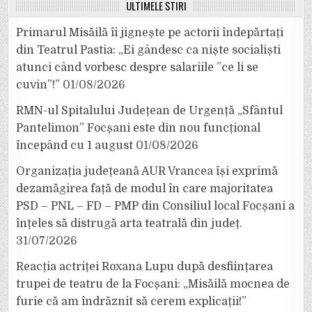
ULTIMELE ȘTIRI
Primarul Misăilă îi jignește pe actorii îndepărtați
din Teatrul Pastia: „Ei gândesc ca niște socialiști
atunci când vorbesc despre salariile ”ce li se
cuvin”!”
01/08/2026
RMN-ul Spitalului Județean de Urgență „Sfântul
Pantelimon” Focșani este din nou funcțional
începând cu 1 august
01/08/2026
Organizația județeană AUR Vrancea își exprimă
dezamăgirea față de modul în care majoritatea
PSD – PNL – FD – PMP din Consiliul local Focșani a
înțeles să distrugă arta teatrală din județ.
31/07/2026
Reacția actriței Roxana Lupu după desființarea
trupei de teatru de la Focșani: „Misăilă mocnea de
furie că am îndrăznit să cerem explicații!”