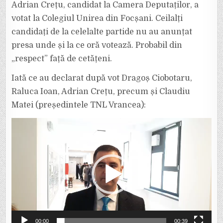
ADRIAN
Adrian Crețu, candidat la Camera Deputaților, a
CREȚU
DUPĂ
votat la Colegiul Unirea din Focșani. Ceilalți
CE
ȘI-
candidați de la celelalte partide nu au anunțat
AU
EXERCITAT
presa unde și la ce oră votează. Probabil din
VOTUL.
„respect” față de cetățeni.
Iată ce au declarat după vot Dragoș Ciobotaru,
Raluca Ioan, Adrian Crețu, precum și Claudiu
Matei (președintele TNL Vrancea):
Player
video
00:00
00:39