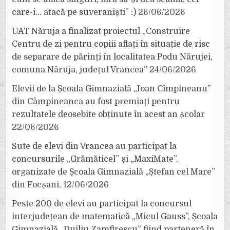
care-i… atacă pe suveraniști” :)
26/06/2026
UAT Năruja a finalizat proiectul „Construire
Centru de zi pentru copiii aflați în situație de risc
de separare de părinți în localitatea Podu Nărujei,
comuna Năruja, județul Vrancea”
24/06/2026
Elevii de la Școala Gimnazială „Ioan Cîmpineanu”
din Câmpineanca au fost premiați pentru
rezultatele deosebite obținute în acest an școlar
22/06/2026
Sute de elevi din Vrancea au participat la
concursurile „Grămăticel” și „MaxiMate”,
organizate de Școala Gimnazială „Ștefan cel Mare”
din Focșani.
12/06/2026
Peste 200 de elevi au participat la concursul
interjudețean de matematică „Micul Gauss”, Școala
Gimnazială „Duiliu Zamfirescu” fiind parteneră în