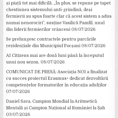
și piață tot mai dificilă. „În plus, se repune pe tapet
chestiunea sistemului anti-grindină, deși
fermierii au spus foarte clar că acest sistem a adus
numai nenorociri”, susține Vasilică Pamfil, unul
din liderii fermierilor vrânceni
08/07/2026
Se prelungesc contractele pentru parcările
rezidențiale din Municipiul Focșani
08/07/2026
AI Citizens mai are două luni până la începutul
unui nou sezon.
08/07/2026
COMUNICAT DE PRESĂ: Asociația NOI a finalizat
cu succes proiectul Erasmus+ dedicat dezvoltării
competențelor formatorilor în educația adulților
07/07/2026
Daniel Sava, Campion Mondial la Aritmetică
Mentală și Campion Național al României la Șah
03/07/2026