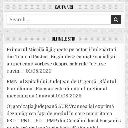
CAUTĂ AICI
Search
for:
ULTIMELE ȘTIRI
Primarul Misăilă îi jignește pe actorii îndepărtați
din Teatrul Pastia: „Ei gândesc ca niște socialiști
atunci când vorbesc despre salariile ”ce li se
cuvin”!”
01/08/2026
RMN-ul Spitalului Județean de Urgență „Sfântul
Pantelimon” Focșani este din nou funcțional
începând cu 1 august
01/08/2026
Organizația județeană AUR Vrancea își exprimă
dezamăgirea față de modul în care majoritatea
PSD – PNL – FD – PMP din Consiliul local Focșani a