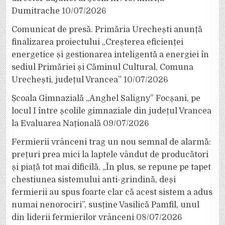
Dumitrache
10/07/2026
Comunicat de presă. Primăria Urechești anunță
finalizarea proiectului „Creșterea eficienței
energetice și gestionarea inteligentă a energiei în
sediul Primăriei și Căminul Cultural, Comuna
Urechești, județul Vrancea”
10/07/2026
Școala Gimnazială „Anghel Saligny” Focșani, pe
locul I între școlile gimnaziale din județul Vrancea
la Evaluarea Națională
09/07/2026
Fermierii vrânceni trag un nou semnal de alarmă:
prețuri prea mici la laptele vândut de producători
și piață tot mai dificilă. „În plus, se repune pe tapet
chestiunea sistemului anti-grindină, deși
fermierii au spus foarte clar că acest sistem a adus
numai nenorociri”, susține Vasilică Pamfil, unul
din liderii fermierilor vrânceni
08/07/2026