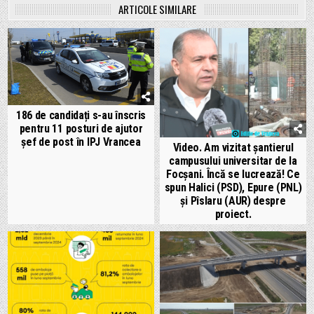
ARTICOLE SIMILARE
186 de candidați s-au înscris
pentru 11 posturi de ajutor
șef de post în IPJ Vrancea
Video. Am vizitat șantierul
campusului universitar de la
Focșani. Încă se lucrează! Ce
spun Halici (PSD), Epure (PNL)
și Pîslaru (AUR) despre
proiect.