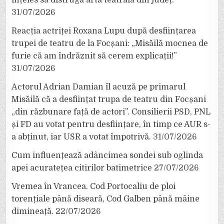
înțeles să distrugă arta teatrală din județ.
31/07/2026
Reacția actriței Roxana Lupu după desființarea
trupei de teatru de la Focșani: „Misăilă mocnea de
furie că am îndrăznit să cerem explicații!”
31/07/2026
Actorul Adrian Damian îl acuză pe primarul
Misăilă că a desființat trupa de teatru din Focșani
„din răzbunare față de actori”. Consilierii PSD, PNL
și FD au votat pentru desființare, în timp ce AUR s-
a abținut, iar USR a votat împotrivă.
31/07/2026
Cum influențează adâncimea sondei sub oglinda
apei acuratețea citirilor batimetrice
27/07/2026
Vremea în Vrancea. Cod Portocaliu de ploi
torențiale până diseară, Cod Galben până mâine
dimineață.
22/07/2026