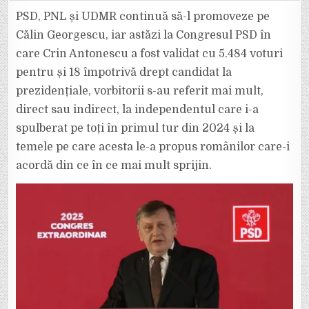
CONGRESUL
PSD
PSD, PNL și UDMR continuă să-l promoveze pe
S-
A
Călin Georgescu, iar astăzi la Congresul PSD în
VORBIT
MAI
care Crin Antonescu a fost validat cu 5.484 voturi
MULT
DESPRE
pentru și 18 împotrivă drept candidat la
CĂLIN
GEORGESCU
DECÂT
prezidențiale, vorbitorii s-au referit mai mult,
DESPRE
ROMÂNIA
direct sau indirect, la independentul care i-a
SAU
CRIN
spulberat pe toți în primul tur din 2024 și la
ANTONESCU.
temele pe care acesta le-a propus românilor care-i
acordă din ce în ce mai mult sprijin.