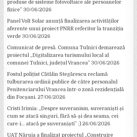
produse de sisteme fotovoltaice ale persoanelor
fizice”
30/06/2026
Panel Volt Solar anunță finalizarea activităților
aferente unui proiect PNRR referitor la tranziția
verde
30/06/2026
Comunicat de presă. Comuna Tulnici demarează
proiectul „Digitalizarea turismului local al
comunei Tulnici, județul Vrancea”
30/06/2026
Fostul polițist Cătălin Stegărescu reclamă
tulburarea ordinii publice de către personalul
Penitenciarului Vrancea într-o zonă rezidențială
din Focșani.
27/06/2026
Cristi Irimia: „Despre suveranism, suveraniști și
cum se atacă singuri, fără să-și dea seama, cei
care-i… atacă pe suveraniști” :)
26/06/2026
UAT Năruja a finalizat proiectul „Construire