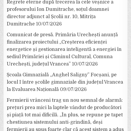
Regrete eterne după trecerea la cele veșnice a
profesorului Ion Dumitrache, soțul doamnei
director adjunct al Școlii nr. 10, Mitrița
Dumitrache
10/07/2026
Comunicat de presă. Primăria Urechești anunță
finalizarea proiectului „Creșterea eficienței
energetice și gestionarea inteligentă a energiei în
sediul Primăriei și Căminul Cultural, Comuna
Urechești, județul Vrancea”
10/07/2026
Școala Gimnazială „Anghel Saligny” Focșani, pe
locul I între școlile gimnaziale din județul Vrancea
la Evaluarea Națională
09/07/2026
Fermierii vrânceni trag un nou semnal de alarmă:
prețuri prea mici la laptele vândut de producători
și piață tot mai dificilă. „În plus, se repune pe tapet
chestiunea sistemului anti-grindină, deși
fermierii au spus foarte clar că acest sistem a adus