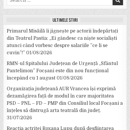
for:
ULTIMELE ȘTIRI
Primarul Misăilă îi jignește pe actorii îndepărtați
din Teatrul Pastia: „Ei gândesc ca niște socialiști
atunci când vorbesc despre salariile ”ce li se
cuvin”!”
01/08/2026
RMN-ul Spitalului Județean de Urgență „Sfântul
Pantelimon” Focșani este din nou funcțional
începând cu 1 august
01/08/2026
Organizația județeană AUR Vrancea își exprimă
dezamăgirea față de modul în care majoritatea
PSD – PNL – FD – PMP din Consiliul local Focșani a
înțeles să distrugă arta teatrală din județ.
31/07/2026
Reacția actriței Roxana Lupu după desființarea