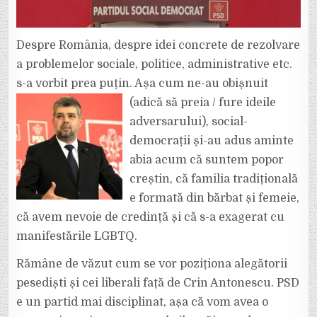
Despre România, despre idei concrete de rezolvare
a problemelor sociale, politice, administrative etc.
s-a vorbit prea puțin. Așa cum ne-au obișnuit
(adică să preia / fure ideile
adversarului), social-
democrații și-au adus aminte
abia acum că suntem popor
creștin, că familia tradițională
e formată din bărbat și femeie,
că avem nevoie de credință și că s-a exagerat cu
manifestările LGBTQ.
Rămâne de văzut cum se vor poziționa alegătorii
pesediști și cei liberali față de Crin Antonescu. PSD
e un partid mai disciplinat, așa că vom avea o