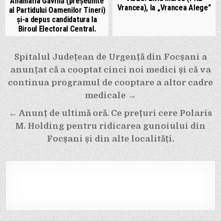
Anamaria Gavrilă (președinte
Vrancea), la „Vrancea Alege”
al Partidului Oamenilor Tineri)
și-a depus candidatura la
Biroul Electoral Central.
Navigare
Spitalul Județean de Urgență din Focșani a
în
anunțat că a cooptat cinci noi medici și că va
articole
continua programul de cooptare a altor cadre
medicale →
← Anunț de ultimă oră. Ce prețuri cere Polaris
M. Holding pentru ridicarea gunoiului din
Focșani și din alte localități.