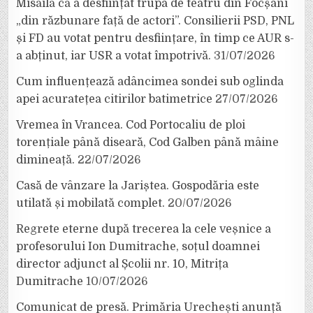
Misăilă că a desființat trupa de teatru din Focșani
„din răzbunare față de actori”. Consilierii PSD, PNL
și FD au votat pentru desființare, în timp ce AUR s-
a abținut, iar USR a votat împotrivă.
31/07/2026
Cum influențează adâncimea sondei sub oglinda
apei acuratețea citirilor batimetrice
27/07/2026
Vremea în Vrancea. Cod Portocaliu de ploi
torențiale până diseară, Cod Galben până mâine
dimineață.
22/07/2026
Casă de vânzare la Jariștea. Gospodăria este
utilată și mobilată complet.
20/07/2026
Regrete eterne după trecerea la cele veșnice a
profesorului Ion Dumitrache, soțul doamnei
director adjunct al Școlii nr. 10, Mitrița
Dumitrache
10/07/2026
Comunicat de presă. Primăria Urechești anunță