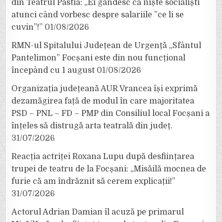
din Teatrul Pastia: „Ei gândesc ca niște socialiști
atunci când vorbesc despre salariile ”ce li se
cuvin”!”
01/08/2026
RMN-ul Spitalului Județean de Urgență „Sfântul
Pantelimon” Focșani este din nou funcțional
începând cu 1 august
01/08/2026
Organizația județeană AUR Vrancea își exprimă
dezamăgirea față de modul în care majoritatea
PSD – PNL – FD – PMP din Consiliul local Focșani a
înțeles să distrugă arta teatrală din județ.
31/07/2026
Reacția actriței Roxana Lupu după desființarea
trupei de teatru de la Focșani: „Misăilă mocnea de
furie că am îndrăznit să cerem explicații!”
31/07/2026
Actorul Adrian Damian îl acuză pe primarul