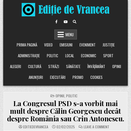
Skip
to
content
MENU
PRIMA PAGINĂ
VIDEO
EMISIUNI
EVENIMENT
JUSTIȚIE
ADMINISTRAȚIE
POLITIC
LOCAL
ECONOMIC
SPORT
ALEGERI
CULTURĂ
STRĂZI
SĂNĂTATE
ÎNVĂȚĂMÂNT
OPINII
ANUNȚURI
EXECUTĂRI
PROMO
COOKIES
POSTED
OPINII
,
POLITIC
IN
La Congresul PSD s-a vorbit mai
mult despre Călin Georgescu decât
despre România sau Crin Antonescu.
ON
EDITIEDEVRANCEA
02/02/2025
LEAVE A COMMENT
LA