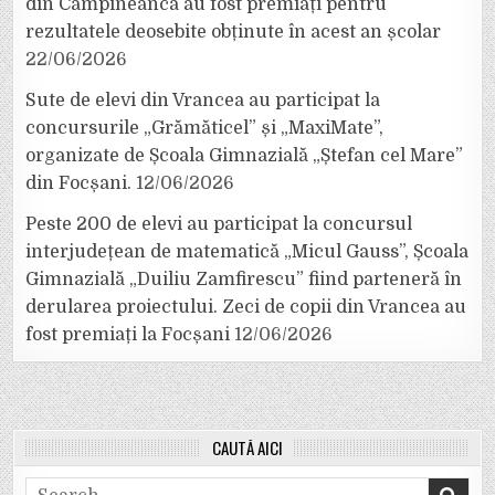
din Câmpineanca au fost premiați pentru
rezultatele deosebite obținute în acest an școlar
22/06/2026
Sute de elevi din Vrancea au participat la
concursurile „Grămăticel” și „MaxiMate”,
organizate de Școala Gimnazială „Ștefan cel Mare”
din Focșani.
12/06/2026
Peste 200 de elevi au participat la concursul
interjudețean de matematică „Micul Gauss”, Școala
Gimnazială „Duiliu Zamfirescu” fiind parteneră în
derularea proiectului. Zeci de copii din Vrancea au
fost premiați la Focșani
12/06/2026
CAUTĂ AICI
Search