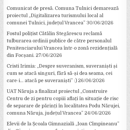
Comunicat de presă. Comuna Tulnici demarează
proiectul „Digitalizarea turismului local al
comunei Tulnici, județul Vrancea”
30/06/2026
Fostul polițist Cătălin Stegărescu reclamă
tulburarea ordinii publice de către personalul
Penitenciarului Vrancea într-o zonă rezidențială
din Focșani.
27/06/2026
Cristi Irimia: „Despre suveranism, suveraniști și
cum se atacă singuri, fără să-și dea seama, cei
care-i… atacă pe suveraniști” :)
26/06/2026
UAT Năruja a finalizat proiectul „Construire
Centru de zi pentru copiii aflați în situație de risc
de separare de părinți în localitatea Podu Nărujei,
comuna Năruja, județul Vrancea”
24/06/2026
Elevii de la Școala Gimnazială „Ioan Cîmpineanu”