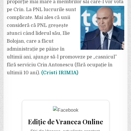
proporție mai mare a membrilor săi care-l vor vota
pe Crin. La
PNL lucrurile sunt
complicate. Mai ales că unii
consideră că PNL greșește
atunci când liderul său, Ilie
Bolojan, care a făcut
administrație pe pâine în
ultimii ani, ajunge să-l promoveze pe „casnicul”
fără serviciu Crin Antonescu (fără ocupație în
ultimii 10 ani).
(Cristi IRIMIA)
Ediție de Vrancea Online
Știri din Vrancea, actualizate constant.