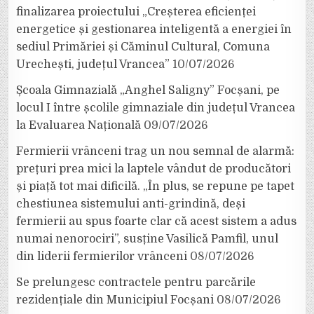
finalizarea proiectului „Creșterea eficienței
energetice și gestionarea inteligentă a energiei în
sediul Primăriei și Căminul Cultural, Comuna
Urechești, județul Vrancea”
10/07/2026
Școala Gimnazială „Anghel Saligny” Focșani, pe
locul I între școlile gimnaziale din județul Vrancea
la Evaluarea Națională
09/07/2026
Fermierii vrânceni trag un nou semnal de alarmă:
prețuri prea mici la laptele vândut de producători
și piață tot mai dificilă. „În plus, se repune pe tapet
chestiunea sistemului anti-grindină, deși
fermierii au spus foarte clar că acest sistem a adus
numai nenorociri”, susține Vasilică Pamfil, unul
din liderii fermierilor vrânceni
08/07/2026
Se prelungesc contractele pentru parcările
rezidențiale din Municipiul Focșani
08/07/2026