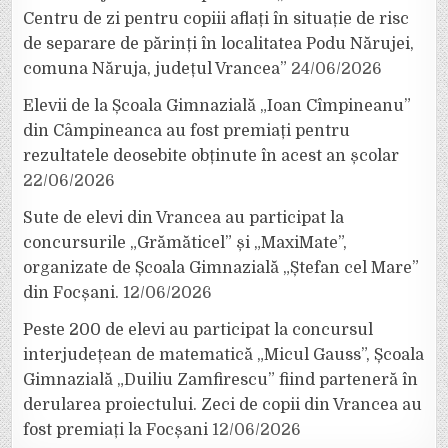
Centru de zi pentru copiii aflați în situație de risc
de separare de părinți în localitatea Podu Nărujei,
comuna Năruja, județul Vrancea”
24/06/2026
Elevii de la Școala Gimnazială „Ioan Cîmpineanu”
din Câmpineanca au fost premiați pentru
rezultatele deosebite obținute în acest an școlar
22/06/2026
Sute de elevi din Vrancea au participat la
concursurile „Grămăticel” și „MaxiMate”,
organizate de Școala Gimnazială „Ștefan cel Mare”
din Focșani.
12/06/2026
Peste 200 de elevi au participat la concursul
interjudețean de matematică „Micul Gauss”, Școala
Gimnazială „Duiliu Zamfirescu” fiind parteneră în
derularea proiectului. Zeci de copii din Vrancea au
fost premiați la Focșani
12/06/2026