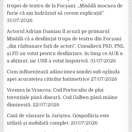
trupei de teatru de la Focșani: „Misăilă mocnea de
furie că am îndrăznit să cerem explicații!”
31/07/2026
Actorul Adrian Damian îl acuză pe primarul
Misăilă că a desființat trupa de teatru din Focșani
„din răzbunare față de actori”. Consilierii PSD, PNL
și FD au votat pentru desființare, în timp ce AUR s-
a abținut, iar USR a votat împotrivă.
31/07/2026
Cum influențează adâncimea sondei sub oglinda
apei acuratețea citirilor batimetrice
27/07/2026
Vremea în Vrancea. Cod Portocaliu de ploi
torențiale până diseară, Cod Galben până mâine
dimineață.
22/07/2026
Casă de vânzare la Jariștea. Gospodăria este
utilată și mobilată complet.
20/07/2026