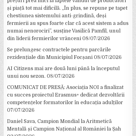
prețuri prea mici la laptele vândut de producători
și piață tot mai dificilă. „În plus, se repune pe tapet
chestiunea sistemului anti-grindină, deși
fermierii au spus foarte clar că acest sistem a adus
numai nenorociri”, susține Vasilică Pamfil, unul
din liderii fermierilor vrânceni
08/07/2026
Se prelungesc contractele pentru parcările
rezidențiale din Municipiul Focșani
08/07/2026
AI Citizens mai are două luni până la începutul
unui nou sezon.
08/07/2026
COMUNICAT DE PRESĂ: Asociația NOI a finalizat
cu succes proiectul Erasmus+ dedicat dezvoltării
competențelor formatorilor în educația adulților
07/07/2026
Daniel Sava, Campion Mondial la Aritmetică
Mentală și Campion Național al României la Șah