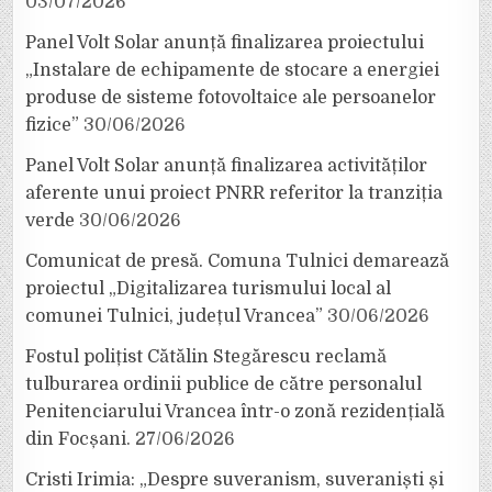
03/07/2026
Panel Volt Solar anunță finalizarea proiectului
„Instalare de echipamente de stocare a energiei
produse de sisteme fotovoltaice ale persoanelor
fizice”
30/06/2026
Panel Volt Solar anunță finalizarea activităților
aferente unui proiect PNRR referitor la tranziția
verde
30/06/2026
Comunicat de presă. Comuna Tulnici demarează
proiectul „Digitalizarea turismului local al
comunei Tulnici, județul Vrancea”
30/06/2026
Fostul polițist Cătălin Stegărescu reclamă
tulburarea ordinii publice de către personalul
Penitenciarului Vrancea într-o zonă rezidențială
din Focșani.
27/06/2026
Cristi Irimia: „Despre suveranism, suveraniști și