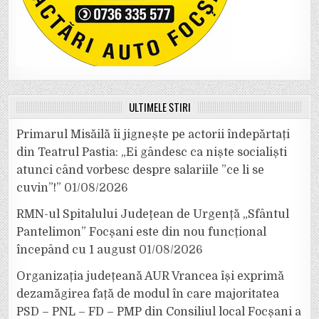
ULTIMELE ȘTIRI
Primarul Misăilă îi jignește pe actorii îndepărtați
din Teatrul Pastia: „Ei gândesc ca niște socialiști
atunci când vorbesc despre salariile ”ce li se
cuvin”!”
01/08/2026
RMN-ul Spitalului Județean de Urgență „Sfântul
Pantelimon” Focșani este din nou funcțional
începând cu 1 august
01/08/2026
Organizația județeană AUR Vrancea își exprimă
dezamăgirea față de modul în care majoritatea
PSD – PNL – FD – PMP din Consiliul local Focșani a