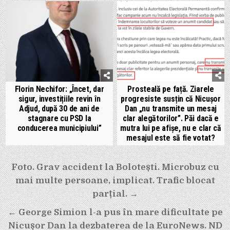
Florin Nechifor: „Încet, dar
Prosteală pe față. Ziarele
sigur, investițiile revin în
progresiste susțin că Nicușor
Adjud, după 30 de ani de
Dan „nu transmite un mesaj
stagnare cu PSD la
clar alegătorilor”. Păi dacă e
conducerea municipiului”
mutra lui pe afișe, nu e clar că
mesajul este să fie votat?
Navigare
Foto. Grav accident la Bolotești. Microbuz cu
în
mai multe persoane, implicat. Trafic blocat
articole
parțial. →
← George Simion l-a pus în mare dificultate pe
Nicușor Dan la dezbaterea de la EuroNews. ND