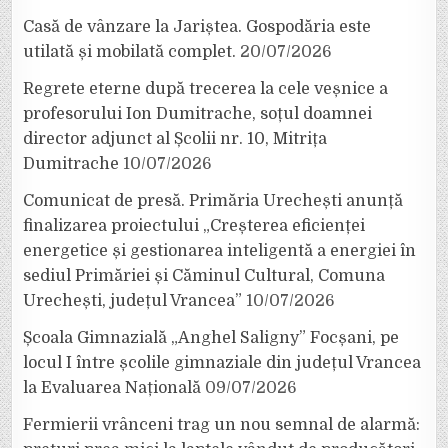
Casă de vânzare la Jariștea. Gospodăria este
utilată și mobilată complet.
20/07/2026
Regrete eterne după trecerea la cele veșnice a
profesorului Ion Dumitrache, soțul doamnei
director adjunct al Școlii nr. 10, Mitrița
Dumitrache
10/07/2026
Comunicat de presă. Primăria Urechești anunță
finalizarea proiectului „Creșterea eficienței
energetice și gestionarea inteligentă a energiei în
sediul Primăriei și Căminul Cultural, Comuna
Urechești, județul Vrancea”
10/07/2026
Școala Gimnazială „Anghel Saligny” Focșani, pe
locul I între școlile gimnaziale din județul Vrancea
la Evaluarea Națională
09/07/2026
Fermierii vrânceni trag un nou semnal de alarmă: