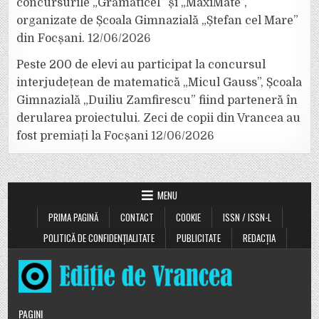
concursurile „Grămăticel” și „MaxiMate”,
organizate de Școala Gimnazială „Ștefan cel Mare”
din Focșani.
12/06/2026
Peste 200 de elevi au participat la concursul
interjudețean de matematică „Micul Gauss”, Școala
Gimnazială „Duiliu Zamfirescu” fiind parteneră în
derularea proiectului. Zeci de copii din Vrancea au
fost premiați la Focșani
12/06/2026
MENU
PRIMA PAGINĂ
CONTACT
COOKIE
ISSN / ISSN-L
POLITICĂ DE CONFIDENȚIALITATE
PUBLICITATE
REDACȚIA
PAGINI