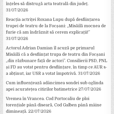
înțeles să distrugă arta teatrală din județ.
31/07/2026
Reacția actriței Roxana Lupu după desființarea
trupei de teatru de la Focșani: „Misăilă mocnea de
furie că am îndrăznit să cerem explicații!”
31/07/2026
Actorul Adrian Damian îl acuză pe primarul
Misăilă că a desființat trupa de teatru din Focșani
„din răzbunare față de actori”. Consilierii PSD, PNL
și FD au votat pentru desființare, în timp ce AUR s-
a abținut, iar USR a votat împotrivă.
31/07/2026
Cum influențează adâncimea sondei sub oglinda
apei acuratețea citirilor batimetrice
27/07/2026
Vremea în Vrancea. Cod Portocaliu de ploi
torențiale până diseară, Cod Galben până mâine
dimineață.
22/07/2026