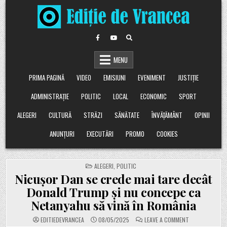
Skip
to
content
MENU
PRIMA PAGINĂ
VIDEO
EMISIUNI
EVENIMENT
JUSTIȚIE
ADMINISTRAȚIE
POLITIC
LOCAL
ECONOMIC
SPORT
ALEGERI
CULTURĂ
STRĂZI
SĂNĂTATE
ÎNVĂȚĂMÂNT
OPINII
ANUNȚURI
EXECUTĂRI
PROMO
COOKIES
POSTED
ALEGERI
,
POLITIC
IN
Nicușor Dan se crede mai tare decât
Donald Trump și nu concepe ca
Netanyahu să vină în România
ON
EDITIEDEVRANCEA
08/05/2025
LEAVE A COMMENT
NICUȘOR