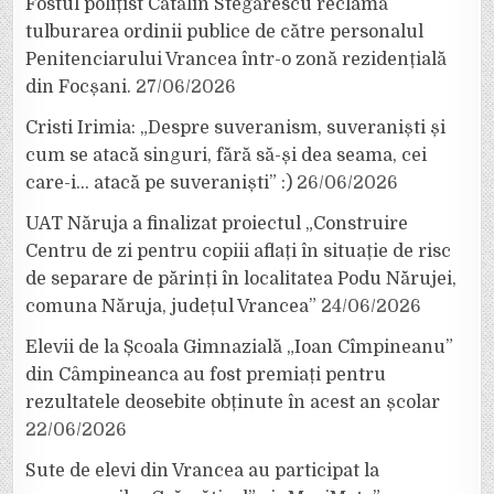
Fostul polițist Cătălin Stegărescu reclamă
tulburarea ordinii publice de către personalul
Penitenciarului Vrancea într-o zonă rezidențială
din Focșani.
27/06/2026
Cristi Irimia: „Despre suveranism, suveraniști și
cum se atacă singuri, fără să-și dea seama, cei
care-i… atacă pe suveraniști” :)
26/06/2026
UAT Năruja a finalizat proiectul „Construire
Centru de zi pentru copiii aflați în situație de risc
de separare de părinți în localitatea Podu Nărujei,
comuna Năruja, județul Vrancea”
24/06/2026
Elevii de la Școala Gimnazială „Ioan Cîmpineanu”
din Câmpineanca au fost premiați pentru
rezultatele deosebite obținute în acest an școlar
22/06/2026
Sute de elevi din Vrancea au participat la