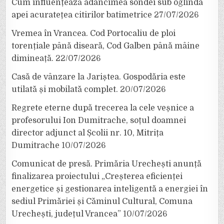
Cum influențează adâncimea sondei sub oglinda
apei acuratețea citirilor batimetrice
27/07/2026
Vremea în Vrancea. Cod Portocaliu de ploi
torențiale până diseară, Cod Galben până mâine
dimineață.
22/07/2026
Casă de vânzare la Jariștea. Gospodăria este
utilată și mobilată complet.
20/07/2026
Regrete eterne după trecerea la cele veșnice a
profesorului Ion Dumitrache, soțul doamnei
director adjunct al Școlii nr. 10, Mitrița
Dumitrache
10/07/2026
Comunicat de presă. Primăria Urechești anunță
finalizarea proiectului „Creșterea eficienței
energetice și gestionarea inteligentă a energiei în
sediul Primăriei și Căminul Cultural, Comuna
Urechești, județul Vrancea”
10/07/2026