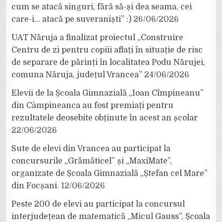
cum se atacă singuri, fără să-și dea seama, cei
care-i… atacă pe suveraniști” :)
26/06/2026
UAT Năruja a finalizat proiectul „Construire
Centru de zi pentru copiii aflați în situație de risc
de separare de părinți în localitatea Podu Nărujei,
comuna Năruja, județul Vrancea”
24/06/2026
Elevii de la Școala Gimnazială „Ioan Cîmpineanu”
din Câmpineanca au fost premiați pentru
rezultatele deosebite obținute în acest an școlar
22/06/2026
Sute de elevi din Vrancea au participat la
concursurile „Grămăticel” și „MaxiMate”,
organizate de Școala Gimnazială „Ștefan cel Mare”
din Focșani.
12/06/2026
Peste 200 de elevi au participat la concursul
interjudețean de matematică „Micul Gauss”, Școala