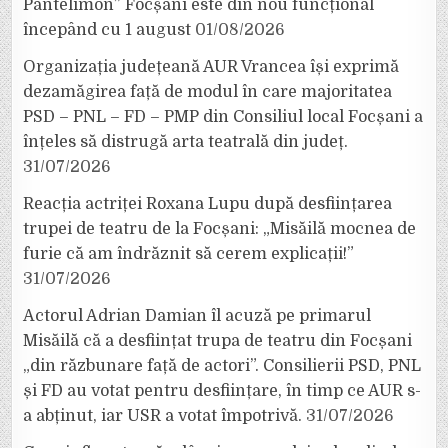
Pantelimon” Focșani este din nou funcțional
începând cu 1 august
01/08/2026
Organizația județeană AUR Vrancea își exprimă
dezamăgirea față de modul în care majoritatea
PSD – PNL – FD – PMP din Consiliul local Focșani a
înțeles să distrugă arta teatrală din județ.
31/07/2026
Reacția actriței Roxana Lupu după desființarea
trupei de teatru de la Focșani: „Misăilă mocnea de
furie că am îndrăznit să cerem explicații!”
31/07/2026
Actorul Adrian Damian îl acuză pe primarul
Misăilă că a desființat trupa de teatru din Focșani
„din răzbunare față de actori”. Consilierii PSD, PNL
și FD au votat pentru desființare, în timp ce AUR s-
a abținut, iar USR a votat împotrivă.
31/07/2026