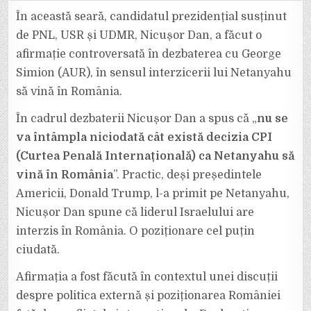
DAN
SE
În această seară, candidatul prezidențial susținut
CREDE
MAI
de PNL, USR și UDMR, Nicușor Dan, a făcut o
TARE
DECÂT
afirmație controversată în dezbaterea cu George
DONALD
TRUMP
Simion (AUR), în sensul interzicerii lui Netanyahu
ȘI
NU
CONCEPE
să vină în România.
CA
NETANYAHU
SĂ
În cadrul dezbaterii Nicușor Dan a spus că „
nu se
VINĂ
ÎN
va întâmpla niciodată cât există decizia CPI
ROMÂNIA
(Curtea Penală Internațională) ca Netanyahu să
vină în România
”. Practic, deși președintele
Americii, Donald Trump, l-a primit pe Netanyahu,
Nicușor Dan spune că liderul Israelului are
interzis în România. O poziționare cel puțin
ciudată.
Afirmația a fost făcută în contextul unei discuții
despre politica externă și poziționarea României