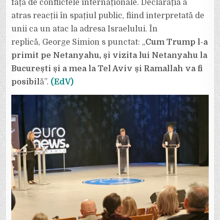
față de conflictele internaționale. Declarația a
atras reacții în spațiul public, fiind interpretată de
unii ca un atac la adresa Israelului. În
replică, George Simion s punctat: „
Cum Trump l-a
primit pe Netanyahu, și vizita lui Netanyahu la
București și a mea la Tel Aviv și Ramallah va fi
posibil
ă”.
(EdV)