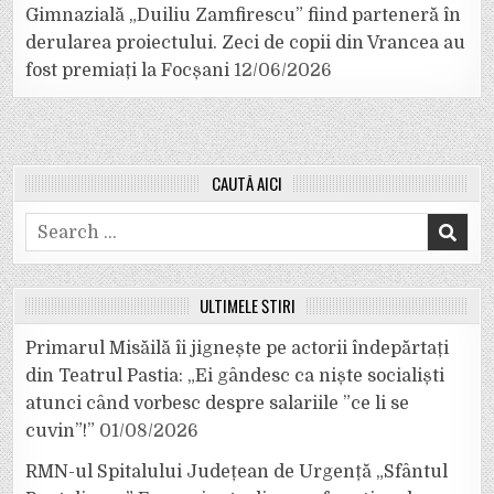
Gimnazială „Duiliu Zamfirescu” fiind parteneră în
derularea proiectului. Zeci de copii din Vrancea au
fost premiați la Focșani
12/06/2026
CAUTĂ AICI
Search
for:
ULTIMELE ȘTIRI
Primarul Misăilă îi jignește pe actorii îndepărtați
din Teatrul Pastia: „Ei gândesc ca niște socialiști
atunci când vorbesc despre salariile ”ce li se
cuvin”!”
01/08/2026
RMN-ul Spitalului Județean de Urgență „Sfântul