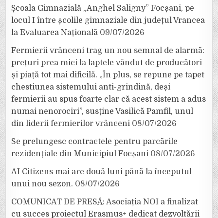
Școala Gimnazială „Anghel Saligny” Focșani, pe
locul I între școlile gimnaziale din județul Vrancea
la Evaluarea Națională
09/07/2026
Fermierii vrânceni trag un nou semnal de alarmă:
prețuri prea mici la laptele vândut de producători
și piață tot mai dificilă. „În plus, se repune pe tapet
chestiunea sistemului anti-grindină, deși
fermierii au spus foarte clar că acest sistem a adus
numai nenorociri”, susține Vasilică Pamfil, unul
din liderii fermierilor vrânceni
08/07/2026
Se prelungesc contractele pentru parcările
rezidențiale din Municipiul Focșani
08/07/2026
AI Citizens mai are două luni până la începutul
unui nou sezon.
08/07/2026
COMUNICAT DE PRESĂ: Asociația NOI a finalizat
cu succes proiectul Erasmus+ dedicat dezvoltării