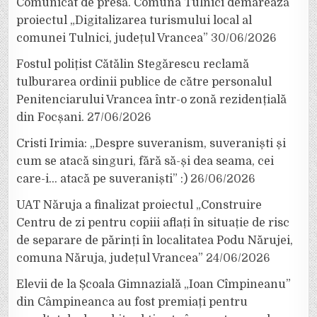
Comunicat de presă. Comuna Tulnici demarează
proiectul „Digitalizarea turismului local al
comunei Tulnici, județul Vrancea”
30/06/2026
Fostul polițist Cătălin Stegărescu reclamă
tulburarea ordinii publice de către personalul
Penitenciarului Vrancea într-o zonă rezidențială
din Focșani.
27/06/2026
Cristi Irimia: „Despre suveranism, suveraniști și
cum se atacă singuri, fără să-și dea seama, cei
care-i… atacă pe suveraniști” :)
26/06/2026
UAT Năruja a finalizat proiectul „Construire
Centru de zi pentru copiii aflați în situație de risc
de separare de părinți în localitatea Podu Nărujei,
comuna Năruja, județul Vrancea”
24/06/2026
Elevii de la Școala Gimnazială „Ioan Cîmpineanu”
din Câmpineanca au fost premiați pentru