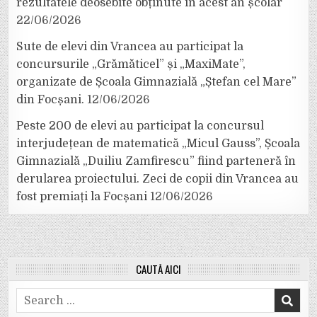
rezultatele deosebite obținute în acest an școlar
22/06/2026
Sute de elevi din Vrancea au participat la
concursurile „Grămăticel” și „MaxiMate”,
organizate de Școala Gimnazială „Ștefan cel Mare”
din Focșani.
12/06/2026
Peste 200 de elevi au participat la concursul
interjudețean de matematică „Micul Gauss”, Școala
Gimnazială „Duiliu Zamfirescu” fiind parteneră în
derularea proiectului. Zeci de copii din Vrancea au
fost premiați la Focșani
12/06/2026
CAUTĂ AICI
Search
for: