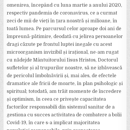
omenirea, începând cu luna martie a anului 2020,
respectiv pandemia de coronavirus, ce a curmat
zeci de mii de vieți în țara noastră și milioane, în
toată lumea. Pe parcursul celor aproape doi ani de
împreună-pătimire, deodată cu jelirea persoanelor
dragi căzute pe frontul luptei inegale cu acest
microorganism invizibil și irațional, ne-am rugat
cu nădejde Mântuitorului Iisus Hristos, Doctorul
sufletelor și al trupurilor noastre, să ne izbăvească
de pericolul îmbolnăvirii și, mai ales, de efectele
dramatice ale fricii de moarte, în plan psihologic și
spiritual; totodată, am trăit momente de încredere
și optimism, în ceea ce privește capacitatea
factorilor responsabili din sistemul sanitar de a
gestiona cu succes activitatea de combatere a bolii
Covid-19, în care s-a implicat majoritatea