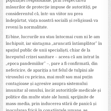
populației responsabile, prin respectarea
măsurilor de protecție impuse de autorități, pe
considerentul că, într-un viitor nu prea
îndepărtat, viața noastră socială și religioasă va
reveni la normalitate.
Ei bine, lucrurile nu stau întocmai cum ni le-am
închipuit, iar sintagma „aruncată întâmplător” în
spațiul public de unii specialiști, chiar de la
începutul crizei sanitare – aceea că am intrat în
„epoca pandemiilor” –, pare a fi confirmată, din
nefericire, de apariția a tot felul de tulpini ale
virusului cu pricina, mai mult sau mai puțin
contagioase și agresive asupra sistemului
imunitar al omului, încât autoritățile medicale și
politice din multe state ale lumii, sprijinite de
mass-media, prin inducerea stării de panică și
inocularea fricii în conștiințele umane, se