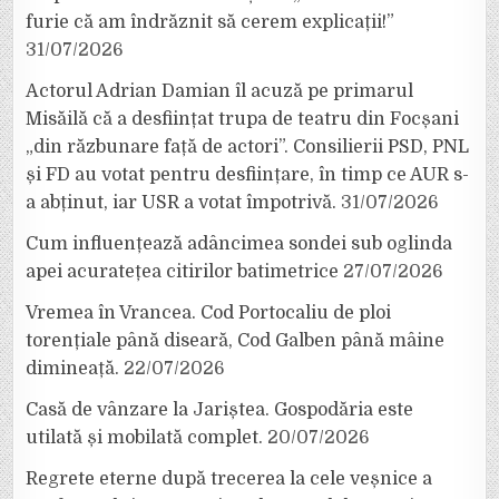
furie că am îndrăznit să cerem explicații!”
31/07/2026
Actorul Adrian Damian îl acuză pe primarul
Misăilă că a desființat trupa de teatru din Focșani
„din răzbunare față de actori”. Consilierii PSD, PNL
și FD au votat pentru desființare, în timp ce AUR s-
a abținut, iar USR a votat împotrivă.
31/07/2026
Cum influențează adâncimea sondei sub oglinda
apei acuratețea citirilor batimetrice
27/07/2026
Vremea în Vrancea. Cod Portocaliu de ploi
torențiale până diseară, Cod Galben până mâine
dimineață.
22/07/2026
Casă de vânzare la Jariștea. Gospodăria este
utilată și mobilată complet.
20/07/2026
Regrete eterne după trecerea la cele veșnice a