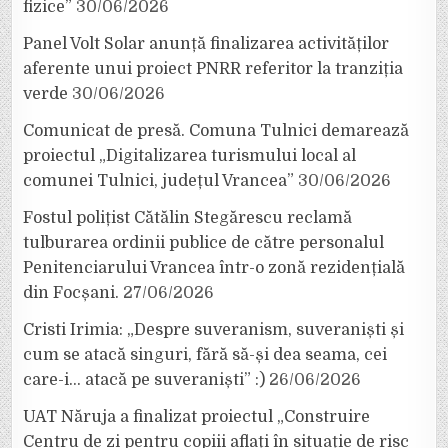
fizice”
30/06/2026
Panel Volt Solar anunță finalizarea activităților
aferente unui proiect PNRR referitor la tranziția
verde
30/06/2026
Comunicat de presă. Comuna Tulnici demarează
proiectul „Digitalizarea turismului local al
comunei Tulnici, județul Vrancea”
30/06/2026
Fostul polițist Cătălin Stegărescu reclamă
tulburarea ordinii publice de către personalul
Penitenciarului Vrancea într-o zonă rezidențială
din Focșani.
27/06/2026
Cristi Irimia: „Despre suveranism, suveraniști și
cum se atacă singuri, fără să-și dea seama, cei
care-i… atacă pe suveraniști” :)
26/06/2026
UAT Năruja a finalizat proiectul „Construire
Centru de zi pentru copiii aflați în situație de risc