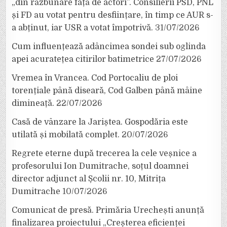
„din răzbunare față de actori”. Consilierii PSD, PNL
și FD au votat pentru desființare, în timp ce AUR s-
a abținut, iar USR a votat împotrivă.
31/07/2026
Cum influențează adâncimea sondei sub oglinda
apei acuratețea citirilor batimetrice
27/07/2026
Vremea în Vrancea. Cod Portocaliu de ploi
torențiale până diseară, Cod Galben până mâine
dimineață.
22/07/2026
Casă de vânzare la Jariștea. Gospodăria este
utilată și mobilată complet.
20/07/2026
Regrete eterne după trecerea la cele veșnice a
profesorului Ion Dumitrache, soțul doamnei
director adjunct al Școlii nr. 10, Mitrița
Dumitrache
10/07/2026
Comunicat de presă. Primăria Urechești anunță
finalizarea proiectului „Creșterea eficienței