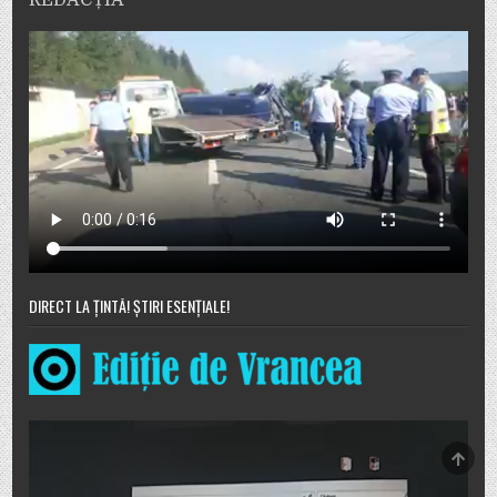
REDACȚIA
DIRECT LA ȚINTĂ! ȘTIRI ESENȚIALE!
SCRO
TO
TOP