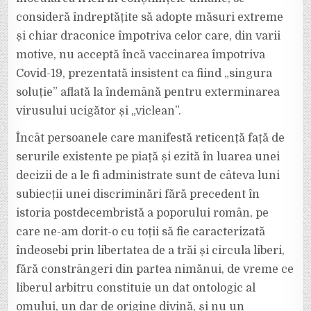
consideră îndreptățite să adopte măsuri extreme
și chiar draconice împotriva celor care, din varii
motive, nu acceptă încă vaccinarea împotriva
Covid-19, prezentată insistent ca fiind „singura
soluție” aflată la îndemână pentru exterminarea
virusului ucigător și „viclean”.
Încât persoanele care manifestă reticență față de
serurile existente pe piață și ezită în luarea unei
decizii de a le fi administrate sunt de câteva luni
subiecții unei discriminări fără precedent în
istoria postdecembristă a poporului român, pe
care ne-am dorit-o cu toții să fie caracterizată
îndeosebi prin libertatea de a trăi și circula liberi,
fără constrângeri din partea nimănui, de vreme ce
liberul arbitru constituie un dat ontologic al
omului, un dar de origine divină, și nu un