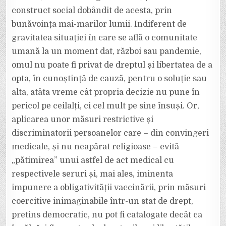
construct social dobândit de acesta, prin
bunăvoința mai-marilor lumii. Indiferent de
gravitatea situației în care se află o comunitate
umană la un moment dat, război sau pandemie,
omul nu poate fi privat de dreptul și libertatea de a
opta, în cunoștință de cauză, pentru o soluție sau
alta, atâta vreme cât propria decizie nu pune în
pericol pe ceilalți, ci cel mult pe sine însuși. Or,
aplicarea unor măsuri restrictive și
discriminatorii persoanelor care – din convingeri
medicale, și nu neapărat religioase – evită
„pătimirea” unui astfel de act medical cu
respectivele seruri și, mai ales, iminenta
impunere a obligativității vaccinării, prin măsuri
coercitive inimaginabile într-un stat de drept,
pretins democratic, nu pot fi catalogate decât ca