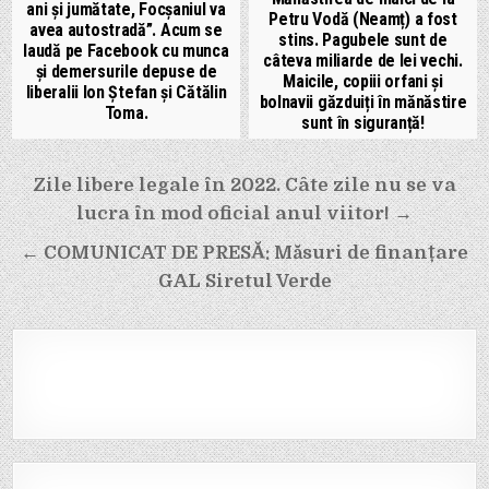
ani și jumătate, Focșaniul va
Petru Vodă (Neamț) a fost
avea autostradă”. Acum se
stins. Pagubele sunt de
laudă pe Facebook cu munca
câteva miliarde de lei vechi.
și demersurile depuse de
Maicile, copiii orfani și
liberalii Ion Ștefan și Cătălin
bolnavii găzduiți în mănăstire
Toma.
sunt în siguranță!
Navigare
Zile libere legale în 2022. Câte zile nu se va
în
lucra în mod oficial anul viitor! →
articole
← COMUNICAT DE PRESĂ: Măsuri de finanțare
GAL Siretul Verde