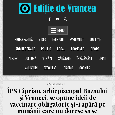
Skip
to
content
MENU
PRIMA PAGINĂ
VIDEO
EMISIUNI
EVENIMENT
JUSTIȚIE
ADMINISTRAȚIE
POLITIC
LOCAL
ECONOMIC
SPORT
ALEGERI
CULTURĂ
STRĂZI
SĂNĂTATE
ÎNVĂȚĂMÂNT
OPINII
ANUNȚURI
EXECUTĂRI
PROMO
COOKIES
POSTED
EVENIMENT
IN
ÎPS Ciprian, arhiepiscopul Buzăului
și Vrancei, se opune ideii de
vaccinare obligatorie și-i apără pe
românii care nu doresc să se