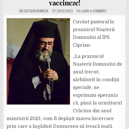
vaccineze!
ON
EDITIEDEVRANCEA
29/12/2021
LEAVE A COMMENT
ÎPS
CIPRIAN,
ARHIEPISCOPUL
Cuvânt pastoral la
BUZĂULUI
ȘI
praznicul Naşterii
VRANCEI,
SE
Domnului al ÎPS
OPUNE
IDEII
Ciprian:
DE
VACCINARE
OBLIGATORIE
ȘI-
„La praznicul
I
APĂRĂ
Nașterii Domnului de
PE
ROMÂNII
anul trecut,
CARE
NU
sărbătorit în condiții
DORESC
SĂ
SE
speciale, ne
VACCINEZE!
exprimam speranța
că, până la următorul
Crăciun din anul
mântuirii 2021, vom fi depășit marea încercare
prin care a îngăduit Dumnezeu să treacă toată