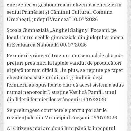
energetice și gestionarea inteligentă a energiei în
sediul Primăriei și Căminul Cultural, Comuna
Urechești, județul Vrancea”
10/07/2026
Școala Gimnazială „Anghel Saligny” Focșani, pe
locul I între școlile gimnaziale din județul Vrancea
la Evaluarea Națională
09/07/2026
Fermierii vrânceni trag un nou semnal de alarmă:
prețuri prea mici la laptele vândut de producători
și piață tot mai dificilă. „În plus, se repune pe tapet
chestiunea sistemului anti-grindină, deși
fermierii au spus foarte clar că acest sistem a adus
numai nenorociri”, susține Vasilică Pamfil, unul
din liderii fermierilor vrânceni
08/07/2026
Se prelungesc contractele pentru parcările
rezidențiale din Municipiul Focșani
08/07/2026
AI Citizens mai are două luni până la începutul