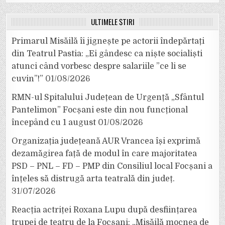
ULTIMELE ȘTIRI
Primarul Misăilă îi jignește pe actorii îndepărtați
din Teatrul Pastia: „Ei gândesc ca niște socialiști
atunci când vorbesc despre salariile ”ce li se
cuvin”!”
01/08/2026
RMN-ul Spitalului Județean de Urgență „Sfântul
Pantelimon” Focșani este din nou funcțional
începând cu 1 august
01/08/2026
Organizația județeană AUR Vrancea își exprimă
dezamăgirea față de modul în care majoritatea
PSD – PNL – FD – PMP din Consiliul local Focșani a
înțeles să distrugă arta teatrală din județ.
31/07/2026
Reacția actriței Roxana Lupu după desființarea
trupei de teatru de la Focșani: „Misăilă mocnea de