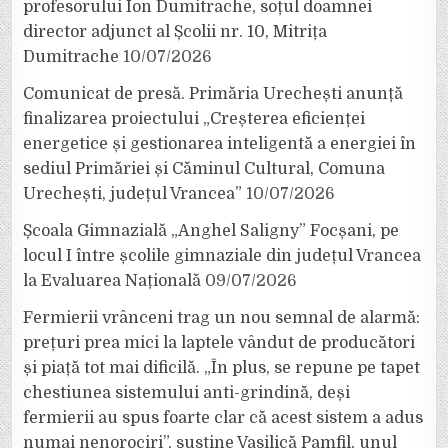
profesorului Ion Dumitrache, soțul doamnei
director adjunct al Școlii nr. 10, Mitrița
Dumitrache
10/07/2026
Comunicat de presă. Primăria Urechești anunță
finalizarea proiectului „Creșterea eficienței
energetice și gestionarea inteligentă a energiei în
sediul Primăriei și Căminul Cultural, Comuna
Urechești, județul Vrancea”
10/07/2026
Școala Gimnazială „Anghel Saligny” Focșani, pe
locul I între școlile gimnaziale din județul Vrancea
la Evaluarea Națională
09/07/2026
Fermierii vrânceni trag un nou semnal de alarmă:
prețuri prea mici la laptele vândut de producători
și piață tot mai dificilă. „În plus, se repune pe tapet
chestiunea sistemului anti-grindină, deși
fermierii au spus foarte clar că acest sistem a adus
numai nenorociri”, susține Vasilică Pamfil, unul