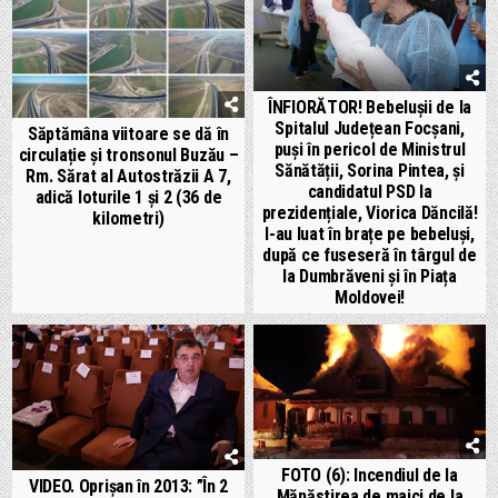
ÎNFIORĂTOR! Bebelușii de la
Spitalul Județean Focșani,
Săptămâna viitoare se dă în
puși în pericol de Ministrul
circulație și tronsonul Buzău –
Sănătății, Sorina Pintea, și
Rm. Sărat al Autostrăzii A 7,
candidatul PSD la
adică loturile 1 și 2 (36 de
prezidențiale, Viorica Dăncilă!
kilometri)
I-au luat în brațe pe bebeluși,
după ce fuseseră în târgul de
la Dumbrăveni și în Piața
Moldovei!
FOTO (6): Incendiul de la
VIDEO. Oprișan în 2013: ”În 2
Mănăstirea de maici de la