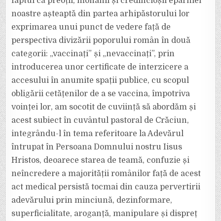
faptul că preoții, monahii și credincioșii eparhiei
noastre așteaptă din partea arhipăstorului lor
exprimarea unui punct de vedere față de
perspectiva divizării poporului român în două
categorii: „vaccinați” și „nevaccinați”, prin
introducerea unor certificate de interzicere a
accesului în anumite spații publice, cu scopul
obligării cetățenilor de a se vaccina, împotriva
voinței lor, am socotit de cuviință să abordăm și
acest subiect în cuvântul pastoral de Crăciun,
integrându-l în tema referitoare la Adevărul
întrupat în Persoana Domnului nostru Iisus
Hristos, deoarece starea de teamă, confuzie și
neîncredere a majorității românilor față de acest
act medical persistă tocmai din cauza pervertirii
adevărului prin minciună, dezinformare,
superficialitate, aroganță, manipulare și dispreț