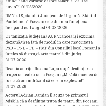
atunci când vorbesc despre salariile ”ce li se
cuvin”!”
01/08/2026
RMN-ul Spitalului Județean de Urgență „Sfântul
Pantelimon” Focșani este din nou funcțional
începând cu 1 august
01/08/2026
Organizația județeană AUR Vrancea își exprimă
dezamăgirea față de modul în care majoritatea
PSD – PNL – FD – PMP din Consiliul local Focșani a
înțeles să distrugă arta teatrală din județ.
31/07/2026
Reacția actriței Roxana Lupu după desființarea
trupei de teatru de la Focșani: „Misăilă mocnea de
furie că am îndrăznit să cerem explicații!”
31/07/2026
Actorul Adrian Damian îl acuză pe primarul
Misăilă că a desființat trupa de teatru din Focșani