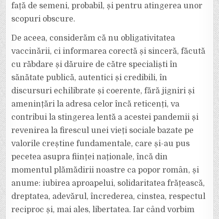
față de semeni, probabil, și pentru atingerea unor
scopuri obscure.
De aceea, considerăm că nu obligativitatea
vaccinării, ci informarea corectă și sinceră, făcută
cu răbdare și dăruire de către specialiști în
sănătate publică, autentici și credibili, în
discursuri echilibrate și coerente, fără jigniri și
amenințări la adresa celor încă reticenți, va
contribui la stingerea lentă a acestei pandemii și
revenirea la firescul unei vieți sociale bazate pe
valorile creștine fundamentale, care și-au pus
pecetea asupra ființei naționale, încă din
momentul plămădirii noastre ca popor român, și
anume: iubirea aproapelui, solidaritatea frățească,
dreptatea, adevărul, încrederea, cinstea, respectul
reciproc și, mai ales, libertatea. Iar când vorbim