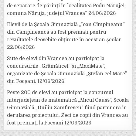
de separare de părinți în localitatea Podu Nărujei,
comuna Năruja, județul Vrancea”
24/06/2026
Elevii de la Școala Gimnazială „Ioan Cîmpineanu”
din Câmpineanca au fost premiați pentru
rezultatele deosebite obținute în acest an școlar
22/06/2026
Sute de elevi din Vrancea au participat la
concursurile „Grămăticel” și „MaxiMate”,
organizate de Școala Gimnazială „Ștefan cel Mare”
din Focșani.
12/06/2026
Peste 200 de elevi au participat la concursul
interjudețean de matematică „Micul Gauss”, Școala
Gimnazială „Duiliu Zamfirescu” fiind parteneră în
derularea proiectului. Zeci de copii din Vrancea au
fost premiați la Focșani
12/06/2026