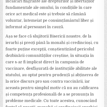
încălcări flagrante ale drepturilor și libertăților
fundamentale ale omului, în condițiile în care
orice act medical este și trebuie să rămână
voluntar, întemeiat pe consimțământul liber și
informat al persoanei în cauză.
Așa se face că slujitorii Bisericii noastre, de la
ierarhi și preoți până la monahi și credincioși, cu
foarte puține excepții, conștientizând pericolul
dezbinării comunităților creștine, în situația în
care s-ar fi implicat direct în campania de
vaccinare, desfășurată de instituțiile abilitate ale
statului, au optat pentru prudență și abținerea de
la orice discurs pro sau contra vaccinării, iar
aceasta pentru simplul motiv că nu au calificarea
și competența profesională de a se pronunța în
probleme medicale. Cu toate acestea, cunoscând