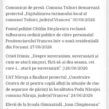
Comunicat de presă. Comuna Tulnici demarează
proiectul „Digitalizarea turismului local al
comunei Tulnici, județul Vrancea”
30/06/2026
Fostul polițist Cătălin Stegărescu reclamă
tulburarea ordinii publice de către personalul
Penitenciarului Vrancea într-o zonă rezidențială
din Focșani.
27/06/2026
Cristi Irimia: „Despre suveranism, suveraniști și
cum se atacă singuri, fără să-și dea seama, cei
care-i… atacă pe suveraniști” :)
26/06/2026
UAT Năruja a finalizat proiectul „Construire
Centru de zi pentru copiii aflați în situație de risc
de separare de părinți în localitatea Podu Nărujei,
comuna Năruja, județul Vrancea”
24/06/2026
Elevii de la Școala Gimnazială „Ioan Cîmpineanu”