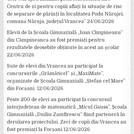
Centru de zi pentru copiii aflați în situație de risc
de separare de părinți în localitatea Podu Nărujei,
comuna Năruja, județul Vrancea”
24/06/2026
Elevii de la Școala Gimnazială „Ioan Cîmpineanu”
din Câmpineanca au fost premiați pentru
rezultatele deosebite obținute în acest an școlar
22/06/2026
Sute de elevi din Vrancea au participat la
concursurile „Grămăticel” și „MaxiMate”,
organizate de Școala Gimnazială „Ștefan cel Mare”
din Focșani.
12/06/2026
Peste 200 de elevi au participat la concursul
interjudețean de matematică „Micul Gauss”, Școala
Gimnazială „Duiliu Zamfirescu” fiind parteneră în
derularea proiectului. Zeci de copii din Vrancea au
fost premiați la Focșani
12/06/2026