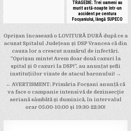
TRAGEDIE: Trei oameni au
murit astă-noapte într-un
accident pe centura
Focșaniului, lângă SUPECO
Navigare
Oprișan încasează o LOVITURĂ DURĂ după ce a
în
acuzat Spitalul Județean și DSP Vrancea că din
articole
cauza lor a crescut numărul de infectări.
”Oprișan minte! Avem doar două cazuri la
spital și 0 cazuri la DSP!”, au anunțat șefii
instituțiilor vizate de atacul baronului! →
← AVERTISMENT: Primăria Focșani anunță că
va face o campanie intensivă de dezinsecţie
aeriană sâmbătă și duminică, în intervalul
orar 05:00-10:00 și 19:30-22:30!