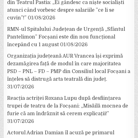
din Teatrul Pastia: „Ei gândesc ca niște socialiști
atunci când vorbesc despre salariile ”ce li se
cuvin”!”
01/08/2026
RMN-ul Spitalului Județean de Urgență „Sfântul
Pantelimon” Focșani este din nou funcțional
începând cu 1 august
01/08/2026
Organizația județeană AUR Vrancea își exprimă
dezamăgirea față de modul în care majoritatea
PSD – PNL – FD – PMP din Consiliul local Focșani a
înțeles să distrugă arta teatrală din județ.
31/07/2026
Reacția actriței Roxana Lupu după desființarea
trupei de teatru de la Focșani: „Misăilă mocnea de
furie că am îndrăznit să cerem explicații!”
31/07/2026
Actorul Adrian Damian îl acuză pe primarul