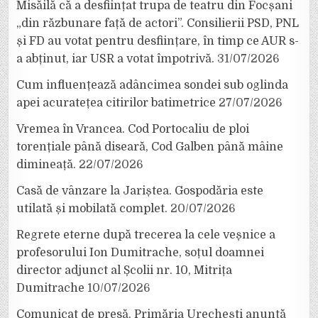
Misăilă că a desființat trupa de teatru din Focșani
„din răzbunare față de actori”. Consilierii PSD, PNL
și FD au votat pentru desființare, în timp ce AUR s-
a abținut, iar USR a votat împotrivă.
31/07/2026
Cum influențează adâncimea sondei sub oglinda
apei acuratețea citirilor batimetrice
27/07/2026
Vremea în Vrancea. Cod Portocaliu de ploi
torențiale până diseară, Cod Galben până mâine
dimineață.
22/07/2026
Casă de vânzare la Jariștea. Gospodăria este
utilată și mobilată complet.
20/07/2026
Regrete eterne după trecerea la cele veșnice a
profesorului Ion Dumitrache, soțul doamnei
director adjunct al Școlii nr. 10, Mitrița
Dumitrache
10/07/2026
Comunicat de presă. Primăria Urechești anunță