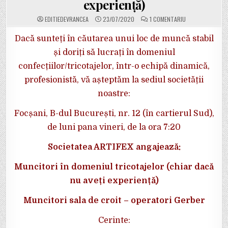
experiență)
LA
EDITIEDEVRANCEA
23/07/2020
1 COMENTARIU
PROMO:
ARTIFEX
ANGAJEAZĂ
Dacă sunteți în căutarea unui loc de muncă stabil
MUNCITORI
PENTRU
și doriți să lucrați în domeniul
SALA
DE
confecțiilor/tricotajelor, într-o echipă dinamică,
CROIT
–
profesionistă, vă așteptăm la sediul societății
OPERATORI
GERBER
ȘI
noastre:
MUNCITORI
ÎN
DOMENIUL
Focșani, B-dul București, nr. 12 (în cartierul Sud),
TRICOTAJELOR
(CHIAR
de luni pana vineri, de la ora 7:20
ȘI
FĂRĂ
EXPERIENȚĂ)
Societatea ARTIFEX angajează:
Muncitori în domeniul tricotajelor (chiar dacă
nu aveți experiență)
Muncitori sala de croit – operatori Gerber
Cerinte: