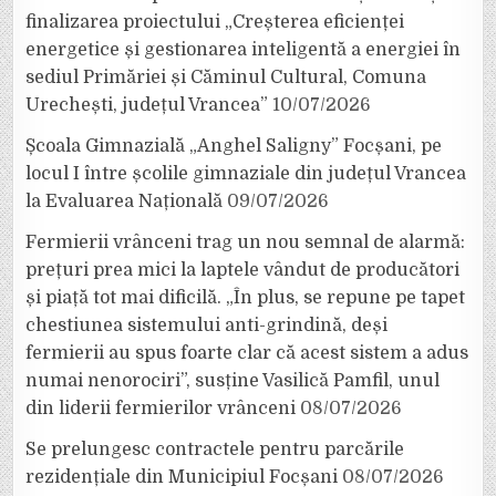
finalizarea proiectului „Creșterea eficienței
energetice și gestionarea inteligentă a energiei în
sediul Primăriei și Căminul Cultural, Comuna
Urechești, județul Vrancea”
10/07/2026
Școala Gimnazială „Anghel Saligny” Focșani, pe
locul I între școlile gimnaziale din județul Vrancea
la Evaluarea Națională
09/07/2026
Fermierii vrânceni trag un nou semnal de alarmă:
prețuri prea mici la laptele vândut de producători
și piață tot mai dificilă. „În plus, se repune pe tapet
chestiunea sistemului anti-grindină, deși
fermierii au spus foarte clar că acest sistem a adus
numai nenorociri”, susține Vasilică Pamfil, unul
din liderii fermierilor vrânceni
08/07/2026
Se prelungesc contractele pentru parcările
rezidențiale din Municipiul Focșani
08/07/2026