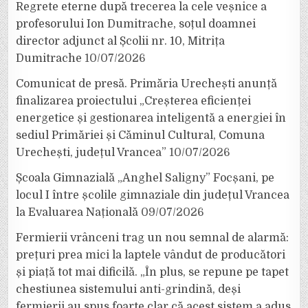
Regrete eterne după trecerea la cele veșnice a
profesorului Ion Dumitrache, soțul doamnei
director adjunct al Școlii nr. 10, Mitrița
Dumitrache
10/07/2026
Comunicat de presă. Primăria Urechești anunță
finalizarea proiectului „Creșterea eficienței
energetice și gestionarea inteligentă a energiei în
sediul Primăriei și Căminul Cultural, Comuna
Urechești, județul Vrancea”
10/07/2026
Școala Gimnazială „Anghel Saligny” Focșani, pe
locul I între școlile gimnaziale din județul Vrancea
la Evaluarea Națională
09/07/2026
Fermierii vrânceni trag un nou semnal de alarmă:
prețuri prea mici la laptele vândut de producători
și piață tot mai dificilă. „În plus, se repune pe tapet
chestiunea sistemului anti-grindină, deși
fermierii au spus foarte clar că acest sistem a adus