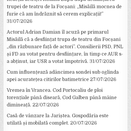
trupei de teatru de la Focșani: „Misăilă mocnea de
furie că am îndrăznit să cerem explicații!”
31/07/2026
Actorul Adrian Damian îl acuză pe primarul
Misăilă că a desființat trupa de teatru din Focșani
„din răzbunare față de actori”. Consilierii PSD, PNL
și FD au votat pentru desființare, în timp ce AUR s-
a abținut, iar USR a votat împotrivă.
31/07/2026
Cum influențează adâncimea sondei sub oglinda
apei acuratețea citirilor batimetrice
27/07/2026
Vremea în Vrancea. Cod Portocaliu de ploi
torențiale până diseară, Cod Galben până mâine
dimineață.
22/07/2026
Casă de vânzare la Jariștea. Gospodăria este
utilată și mobilată complet.
20/07/2026