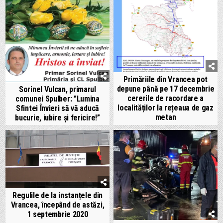
Primăriile din Vrancea pot
depune până pe 17 decembrie
Sorinel Vulcan, primarul
cererile de racordare a
comunei Spulber: ”Lumina
localităților la rețeaua de gaz
Sfintei Învieri să vă aducă
metan
bucurie, iubire și fericire!”
Regulile de la instanțele din
Vrancea, începând de astăzi,
1 septembrie 2020