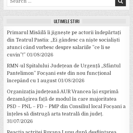
for:
ULTIMELE ȘTIRI
Primarul Misăilă îi jignește pe actorii îndepărtați
din Teatrul Pastia: „Ei gândesc ca niște socialiști
atunci când vorbesc despre salariile ”ce li se
cuvin”!”
01/08/2026
RMN-ul Spitalului Județean de Urgență „Sfântul
Pantelimon” Focșani este din nou funcțional
începând cu 1 august
01/08/2026
Organizația județeană AUR Vrancea își exprimă
dezamăgirea față de modul în care majoritatea
PSD – PNL – FD – PMP din Consiliul local Focșani a
înțeles să distrugă arta teatrală din județ.
31/07/2026
Reacția actriței Roxana Lupu după desființarea