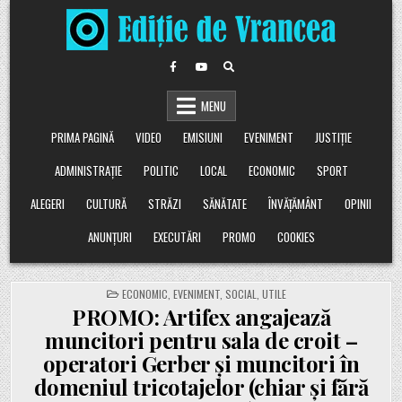
Skip
to
content
MENU
PRIMA PAGINĂ
VIDEO
EMISIUNI
EVENIMENT
JUSTIȚIE
ADMINISTRAȚIE
POLITIC
LOCAL
ECONOMIC
SPORT
ALEGERI
CULTURĂ
STRĂZI
SĂNĂTATE
ÎNVĂȚĂMÂNT
OPINII
ANUNȚURI
EXECUTĂRI
PROMO
COOKIES
POSTED
ECONOMIC
,
EVENIMENT
,
SOCIAL
,
UTILE
IN
PROMO: Artifex angajează
muncitori pentru sala de croit –
operatori Gerber și muncitori în
domeniul tricotajelor (chiar și fără