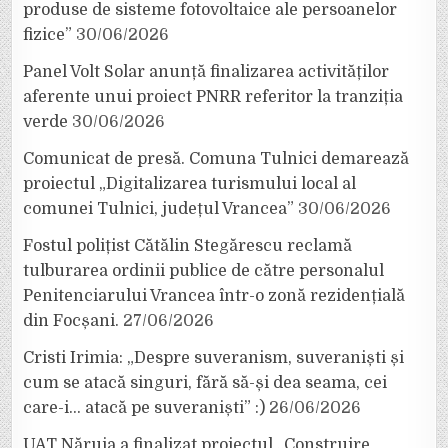
produse de sisteme fotovoltaice ale persoanelor
fizice”
30/06/2026
Panel Volt Solar anunță finalizarea activităților
aferente unui proiect PNRR referitor la tranziția
verde
30/06/2026
Comunicat de presă. Comuna Tulnici demarează
proiectul „Digitalizarea turismului local al
comunei Tulnici, județul Vrancea”
30/06/2026
Fostul polițist Cătălin Stegărescu reclamă
tulburarea ordinii publice de către personalul
Penitenciarului Vrancea într-o zonă rezidențială
din Focșani.
27/06/2026
Cristi Irimia: „Despre suveranism, suveraniști și
cum se atacă singuri, fără să-și dea seama, cei
care-i… atacă pe suveraniști” :)
26/06/2026
UAT Năruja a finalizat proiectul „Construire