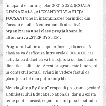
EDUCAȚIONAL
„STEP
Începând cu anul școlar 2021-2022,
ȘCOALA
BY
STEP”
GIMNAZIALĂ „ALEXANDRU VLAHUȚĂ”
LA
ȘCOALA
FOCȘANI
vine în întâmpinarea părinților din
GIMNAZIALĂ
„ALEXANDRU
Focșani cu ofertă educațională atractivă:
VLAHUȚĂ”
FOCȘANI
organizarea unei clase pregătitoare în
alternativa „STEP BY STEP”.
Programul zilnic al copiilor înscriși la această
clasă se va desfășura între orele 8.00-16.00, iar
activitatea didactică va fi susținută de două cadre
didactice calificate. Acest program este bine venit
în contextul actual, având în vedere faptul că
părinții au tot mai puțin timp liber.
Metoda
„Step By Step”
respectă programa școlară
a Ministerului Educaţiei Naționale, dar nu există
teme pentru acasă, copiii nu sunt puși în situația