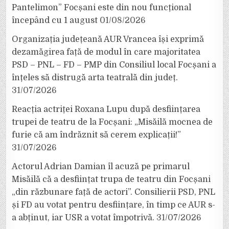
Pantelimon” Focșani este din nou funcțional
începând cu 1 august
01/08/2026
Organizația județeană AUR Vrancea își exprimă
dezamăgirea față de modul în care majoritatea
PSD – PNL – FD – PMP din Consiliul local Focșani a
înțeles să distrugă arta teatrală din județ.
31/07/2026
Reacția actriței Roxana Lupu după desființarea
trupei de teatru de la Focșani: „Misăilă mocnea de
furie că am îndrăznit să cerem explicații!”
31/07/2026
Actorul Adrian Damian îl acuză pe primarul
Misăilă că a desființat trupa de teatru din Focșani
„din răzbunare față de actori”. Consilierii PSD, PNL
și FD au votat pentru desființare, în timp ce AUR s-
a abținut, iar USR a votat împotrivă.
31/07/2026