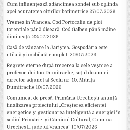
Cum influențează adâncimea sondei sub oglinda
apei acuratețea citirilor batimetrice
27/07/2026
Vremea în Vrancea. Cod Portocaliu de ploi
torențiale până diseară, Cod Galben până mâine
dimineață.
22/07/2026
Casă de vânzare la Jariștea. Gospodăria este
utilată și mobilată complet.
20/07/2026
Regrete eterne după trecerea la cele veșnice a
profesorului Ion Dumitrache, soțul doamnei
director adjunct al Școlii nr. 10, Mitrița
Dumitrache
10/07/2026
Comunicat de presă. Primăria Urechești anunță
finalizarea proiectului „Creșterea eficienței
energetice și gestionarea inteligentă a energiei în
sediul Primăriei și Căminul Cultural, Comuna
Urechești, județul Vrancea”
10/07/2026