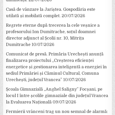
Casă de vânzare la Jariștea. Gospodăria este
utilată și mobilată complet.
20/07/2026
Regrete eterne după trecerea la cele veșnice a
profesorului Ion Dumitrache, soțul doamnei
director adjunct al Școlii nr. 10, Mitrița
Dumitrache
10/07/2026
Comunicat de presă. Primăria Urechești anunță
finalizarea proiectului „Creșterea eficienței
energetice și gestionarea inteligentă a energiei în
sediul Primăriei și Căminul Cultural, Comuna
Urechești, județul Vrancea”
10/07/2026
Școala Gimnazială „Anghel Saligny” Focșani, pe
locul I între școlile gimnaziale din județul Vrancea
la Evaluarea Națională
09/07/2026
Fermierii vrânceni trag un nou semnal de alarmă: