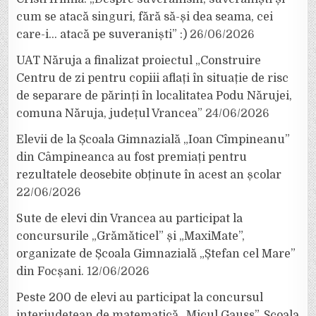
cum se atacă singuri, fără să-și dea seama, cei
care-i… atacă pe suveraniști” :)
26/06/2026
UAT Năruja a finalizat proiectul „Construire
Centru de zi pentru copiii aflați în situație de risc
de separare de părinți în localitatea Podu Nărujei,
comuna Năruja, județul Vrancea”
24/06/2026
Elevii de la Școala Gimnazială „Ioan Cîmpineanu”
din Câmpineanca au fost premiați pentru
rezultatele deosebite obținute în acest an școlar
22/06/2026
Sute de elevi din Vrancea au participat la
concursurile „Grămăticel” și „MaxiMate”,
organizate de Școala Gimnazială „Ștefan cel Mare”
din Focșani.
12/06/2026
Peste 200 de elevi au participat la concursul
interjudețean de matematică „Micul Gauss”, Școala