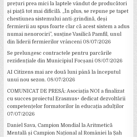
prețuri prea mici la laptele vândut de producători
și piață tot mai dificilă. „În plus, se repune pe tapet
chestiunea sistemului anti-grindină, deși
fermierii au spus foarte clar că acest sistem a adus
numai nenorociri”, susține Vasilică Pamfil, unul
din liderii fermierilor vrânceni
08/07/2026
Se prelungesc contractele pentru parcările
rezidențiale din Municipiul Focșani
08/07/2026
AI Citizens mai are două luni până la începutul
unui nou sezon.
08/07/2026
COMUNICAT DE PRESĂ: Asociația NOI a finalizat
cu succes proiectul Erasmus+ dedicat dezvoltării
competențelor formatorilor în educația adulților
07/07/2026
Daniel Sava, Campion Mondial la Aritmetică
Mentală și Campion Național al României la Șah