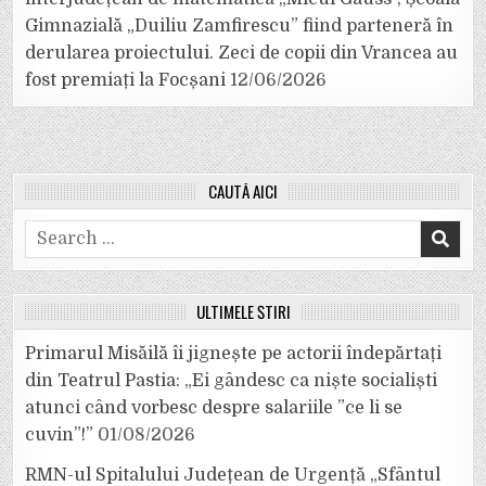
Gimnazială „Duiliu Zamfirescu” fiind parteneră în
derularea proiectului. Zeci de copii din Vrancea au
fost premiați la Focșani
12/06/2026
CAUTĂ AICI
Search
for:
ULTIMELE ȘTIRI
Primarul Misăilă îi jignește pe actorii îndepărtați
din Teatrul Pastia: „Ei gândesc ca niște socialiști
atunci când vorbesc despre salariile ”ce li se
cuvin”!”
01/08/2026
RMN-ul Spitalului Județean de Urgență „Sfântul