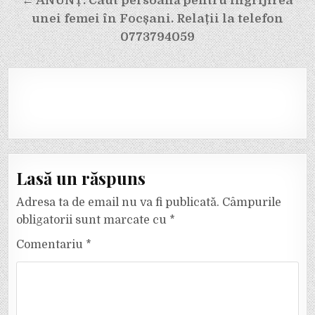
← ANUNȚ. Caut persoană pentru îngrijirea
articole
unei femei în Focșani. Relații la telefon
0773794059
Lasă un răspuns
Adresa ta de email nu va fi publicată.
Câmpurile
obligatorii sunt marcate cu
*
Comentariu
*