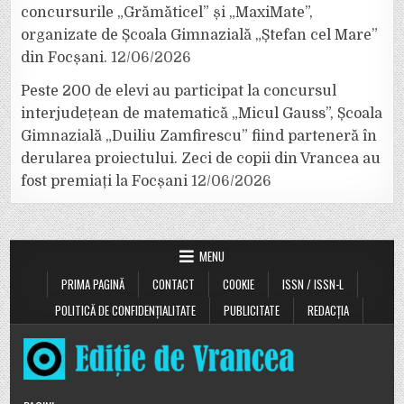
concursurile „Grămăticel” și „MaxiMate”,
organizate de Școala Gimnazială „Ștefan cel Mare”
din Focșani.
12/06/2026
Peste 200 de elevi au participat la concursul
interjudețean de matematică „Micul Gauss”, Școala
Gimnazială „Duiliu Zamfirescu” fiind parteneră în
derularea proiectului. Zeci de copii din Vrancea au
fost premiați la Focșani
12/06/2026
MENU
PRIMA PAGINĂ
CONTACT
COOKIE
ISSN / ISSN-L
POLITICĂ DE CONFIDENȚIALITATE
PUBLICITATE
REDACȚIA