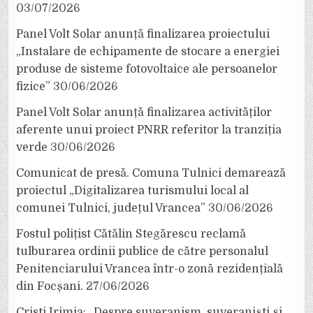
03/07/2026
Panel Volt Solar anunță finalizarea proiectului
„Instalare de echipamente de stocare a energiei
produse de sisteme fotovoltaice ale persoanelor
fizice”
30/06/2026
Panel Volt Solar anunță finalizarea activităților
aferente unui proiect PNRR referitor la tranziția
verde
30/06/2026
Comunicat de presă. Comuna Tulnici demarează
proiectul „Digitalizarea turismului local al
comunei Tulnici, județul Vrancea”
30/06/2026
Fostul polițist Cătălin Stegărescu reclamă
tulburarea ordinii publice de către personalul
Penitenciarului Vrancea într-o zonă rezidențială
din Focșani.
27/06/2026
Cristi Irimia: „Despre suveranism, suveraniști și