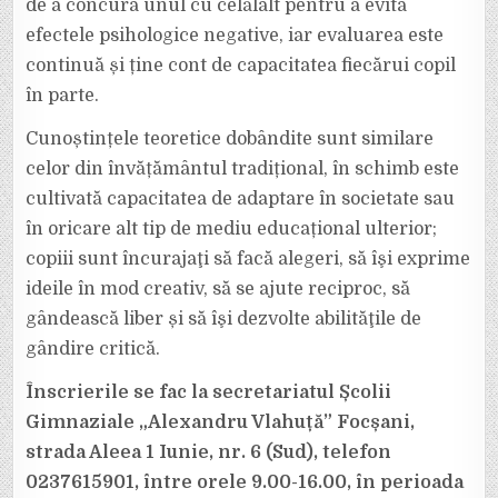
de a concura unul cu celălalt pentru a evita
efectele psihologice negative, iar evaluarea este
continuă și ține cont de capacitatea fiecărui copil
în parte.
Cunoștințele teoretice dobândite sunt similare
celor din învățământul tradițional, în schimb este
cultivată capacitatea de adaptare în societate sau
în oricare alt tip de mediu educațional ulterior;
copiii sunt încurajaţi să facă alegeri, să îşi exprime
ideile în mod creativ, să se ajute reciproc, să
gândească liber și să îşi dezvolte abilităţile de
gândire critică.
Înscrierile se fac la secretariatul Școlii
Gimnaziale „Alexandru Vlahuță” Focșani,
strada Aleea 1 Iunie, nr. 6 (Sud), telefon
0237615901, între orele 9.00-16.00, în perioada