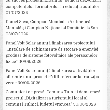
cu succes proiectul Erasmus+ dedicat dezvoltării
competențelor formatorilor în educația adulților
07/07/2026
Daniel Sava, Campion Mondial la Aritmetică
Mentală și Campion Național al României la Șah
03/07/2026
Panel Volt Solar anunță finalizarea proiectului
„Instalare de echipamente de stocare a energiei
produse de sisteme fotovoltaice ale persoanelor
fizice”
30/06/2026
Panel Volt Solar anunță finalizarea activităților
aferente unui proiect PNRR referitor la tranziția
verde
30/06/2026
Comunicat de presă. Comuna Tulnici demarează
proiectul „Digitalizarea turismului local al
comunei Tulnici, județul Vrancea”
30/06/2026