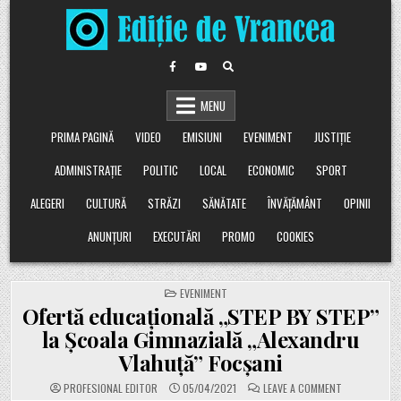
Skip
to
content
MENU
PRIMA PAGINĂ
VIDEO
EMISIUNI
EVENIMENT
JUSTIȚIE
ADMINISTRAȚIE
POLITIC
LOCAL
ECONOMIC
SPORT
ALEGERI
CULTURĂ
STRĂZI
SĂNĂTATE
ÎNVĂȚĂMÂNT
OPINII
ANUNȚURI
EXECUTĂRI
PROMO
COOKIES
POSTED
EVENIMENT
IN
Ofertă educațională „STEP BY STEP”
la Școala Gimnazială „Alexandru
Vlahuță” Focșani
ON
PROFESIONAL EDITOR
05/04/2021
LEAVE A COMMENT
OFERTĂ