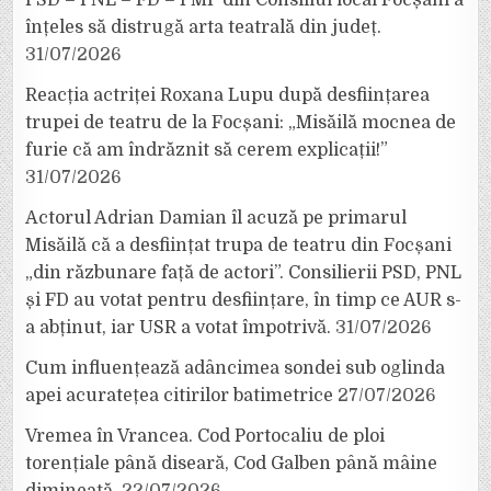
înțeles să distrugă arta teatrală din județ.
31/07/2026
Reacția actriței Roxana Lupu după desființarea
trupei de teatru de la Focșani: „Misăilă mocnea de
furie că am îndrăznit să cerem explicații!”
31/07/2026
Actorul Adrian Damian îl acuză pe primarul
Misăilă că a desființat trupa de teatru din Focșani
„din răzbunare față de actori”. Consilierii PSD, PNL
și FD au votat pentru desființare, în timp ce AUR s-
a abținut, iar USR a votat împotrivă.
31/07/2026
Cum influențează adâncimea sondei sub oglinda
apei acuratețea citirilor batimetrice
27/07/2026
Vremea în Vrancea. Cod Portocaliu de ploi
torențiale până diseară, Cod Galben până mâine
dimineață.
22/07/2026