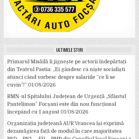
ULTIMELE ȘTIRI
Primarul Misăilă îi jignește pe actorii îndepărtați
din Teatrul Pastia: „Ei gândesc ca niște socialiști
atunci când vorbesc despre salariile ”ce li se
cuvin”!”
01/08/2026
RMN-ul Spitalului Județean de Urgență „Sfântul
Pantelimon” Focșani este din nou funcțional
începând cu 1 august
01/08/2026
Organizația județeană AUR Vrancea își exprimă
dezamăgirea față de modul în care majoritatea
PSD – PNL – FD – PMP din Consiliul local Focșani a