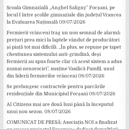
Școala Gimnazială „Anghel Saligny” Focșani, pe
locul I între școlile gimnaziale din județul Vrancea
la Evaluarea Națională
09/07/2026
Fermierii vrânceni trag un nou semnal de alarmă:
prețuri prea mici la laptele vândut de producători
și piață tot mai dificilă. „În plus, se repune pe tapet
chestiunea sistemului anti-grindină, deși
fermierii au spus foarte clar că acest sistem a adus
numai nenorociri”, susține Vasilică Pamfil, unul
din liderii fermierilor vrânceni
08/07/2026
Se prelungesc contractele pentru parcările
rezidențiale din Municipiul Focșani
08/07/2026
AI Citizens mai are două luni până la începutul
unui nou sezon.
08/07/2026
COMUNICAT DE PRESĂ: Asociația NOI a finalizat