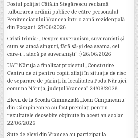
Fostul polițist Cătălin Stegărescu reclamă
tulburarea ordinii publice de către personalul
Penitenciarului Vrancea într-o zonă rezidențială
din Focșani.
27/06/2026
Cristi Irimia: „Despre suveranism, suveraniști și
cum se atacă singuri, fără să-și dea seama, cei
care-i… atacă pe suveraniști” :)
26/06/2026
UAT Năruja a finalizat proiectul „Construire
Centru de zi pentru copiii aflați în situație de risc
de separare de părinți în localitatea Podu Nărujei,
comuna Năruja, județul Vrancea”
24/06/2026
Elevii de la Școala Gimnazială „Ioan Cîmpineanu”
din Câmpineanca au fost premiați pentru
rezultatele deosebite obținute în acest an școlar
22/06/2026
Sute de elevi din Vrancea au participat la