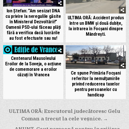
Ion Ștefan: ”Am sesizat DNA
cu privire la neregulile găsite
ULTIMA ORĂ: Accident produs
în Ministerul Dezvoltării!”
între un BMW și două dubițe,
Oamenii PSD-ului făceau plăți
la intrarea în Focșani dinspre
fără a verifica dacă lucrările
Mândrești.
au fost efectuate sau nu!
Centenarul Mausoleului
Eroilor de la Soveja, o acțiune
de comemorare a eroilor
Ce spune Primăria Focșani
căzuți în Vrancea
referitor la nemulţumirile
privind reducerea taxelor
pentru persoanelor cu
handicap
Navigare
ULTIMA ORĂ: Executorul judecătoresc Gelu
Coman a trecut la cele veșnice. →
în