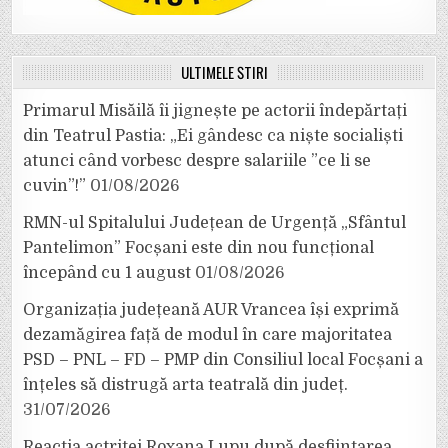
ULTIMELE ȘTIRI
Primarul Misăilă îi jignește pe actorii îndepărtați
din Teatrul Pastia: „Ei gândesc ca niște socialiști
atunci când vorbesc despre salariile ”ce li se
cuvin”!”
01/08/2026
RMN-ul Spitalului Județean de Urgență „Sfântul
Pantelimon” Focșani este din nou funcțional
începând cu 1 august
01/08/2026
Organizația județeană AUR Vrancea își exprimă
dezamăgirea față de modul în care majoritatea
PSD – PNL – FD – PMP din Consiliul local Focșani a
înțeles să distrugă arta teatrală din județ.
31/07/2026
Reacția actriței Roxana Lupu după desființarea