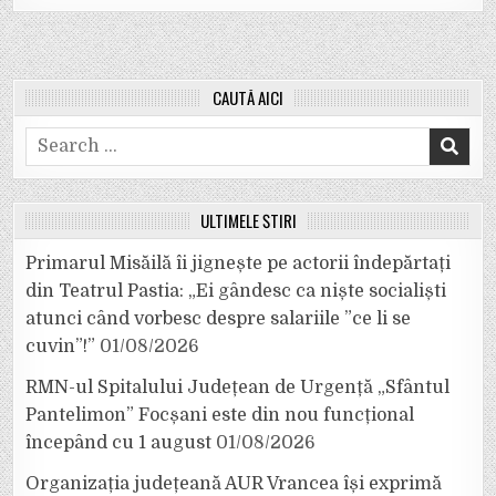
CAUTĂ AICI
Search
for:
ULTIMELE ȘTIRI
Primarul Misăilă îi jignește pe actorii îndepărtați
din Teatrul Pastia: „Ei gândesc ca niște socialiști
atunci când vorbesc despre salariile ”ce li se
cuvin”!”
01/08/2026
RMN-ul Spitalului Județean de Urgență „Sfântul
Pantelimon” Focșani este din nou funcțional
începând cu 1 august
01/08/2026
Organizația județeană AUR Vrancea își exprimă