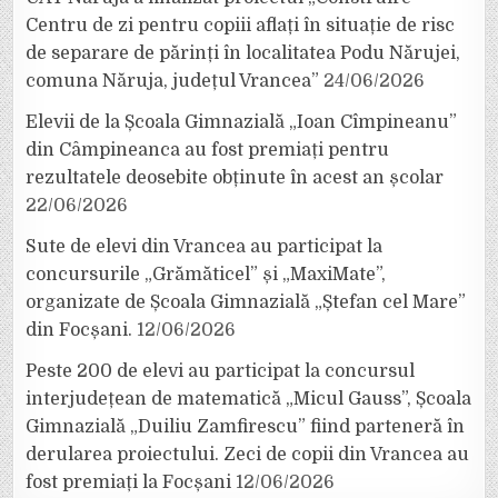
Centru de zi pentru copiii aflați în situație de risc
de separare de părinți în localitatea Podu Nărujei,
comuna Năruja, județul Vrancea”
24/06/2026
Elevii de la Școala Gimnazială „Ioan Cîmpineanu”
din Câmpineanca au fost premiați pentru
rezultatele deosebite obținute în acest an școlar
22/06/2026
Sute de elevi din Vrancea au participat la
concursurile „Grămăticel” și „MaxiMate”,
organizate de Școala Gimnazială „Ștefan cel Mare”
din Focșani.
12/06/2026
Peste 200 de elevi au participat la concursul
interjudețean de matematică „Micul Gauss”, Școala
Gimnazială „Duiliu Zamfirescu” fiind parteneră în
derularea proiectului. Zeci de copii din Vrancea au
fost premiați la Focșani
12/06/2026