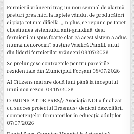
Fermierii vrânceni trag un nou semnal de alarmă:
prețuri prea mici la laptele vândut de producători
și piață tot mai dificilă. „În plus, se repune pe tapet
chestiunea sistemului anti-grindină, deși
fermierii au spus foarte clar că acest sistem a adus
numai nenorociri”, susține Vasilică Pamfil, unul
din liderii fermierilor vrânceni
08/07/2026
Se prelungesc contractele pentru parcările
rezidențiale din Municipiul Focșani
08/07/2026
AI Citizens mai are două luni până la începutul
unui nou sezon.
08/07/2026
COMUNICAT DE PRESĂ: Asociația NOI a finalizat
cu succes proiectul Erasmus+ dedicat dezvoltării
competențelor formatorilor în educația adulților
07/07/2026