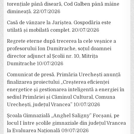
torențiale până diseară, Cod Galben până mâine
dimineață.
22/07/2026
Casă de vânzare la Jariștea. Gospodăria este
utilată și mobilată complet.
20/07/2026
Regrete eterne după trecerea la cele veșnice a
profesorului Ion Dumitrache, soțul doamnei
director adjunct al Școlii nr. 10, Mitrița
Dumitrache
10/07/2026
Comunicat de presă. Primăria Urechești anunță
finalizarea proiectului „Creșterea eficienței
energetice și gestionarea inteligentă a energiei în
sediul Primăriei și Căminul Cultural, Comuna
Urechești, județul Vrancea”
10/07/2026
Școala Gimnazială „Anghel Saligny” Focșani, pe
locul I între școlile gimnaziale din județul Vrancea
la Evaluarea Națională
09/07/2026