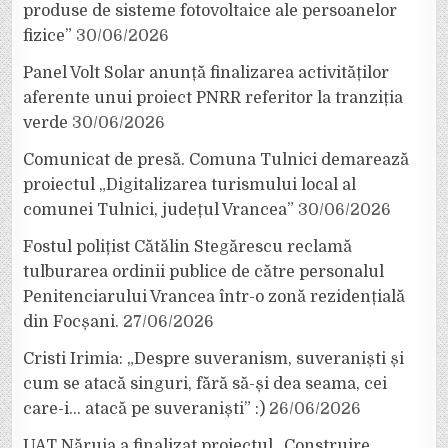
produse de sisteme fotovoltaice ale persoanelor
fizice”
30/06/2026
Panel Volt Solar anunță finalizarea activităților
aferente unui proiect PNRR referitor la tranziția
verde
30/06/2026
Comunicat de presă. Comuna Tulnici demarează
proiectul „Digitalizarea turismului local al
comunei Tulnici, județul Vrancea”
30/06/2026
Fostul polițist Cătălin Stegărescu reclamă
tulburarea ordinii publice de către personalul
Penitenciarului Vrancea într-o zonă rezidențială
din Focșani.
27/06/2026
Cristi Irimia: „Despre suveranism, suveraniști și
cum se atacă singuri, fără să-și dea seama, cei
care-i… atacă pe suveraniști” :)
26/06/2026
UAT Năruja a finalizat proiectul „Construire