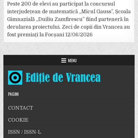
Peste 200 de elevi au participat la concursul
interjudețean de matematică „Micul Gauss”, Școala
Gimnazială „Duiliu Zamfirescu” fiind parteneră în
derularea proiectului. Zeci de copii din Vrancea au
fost premiați la Focșani
12/06/2026
MENU
PAGINI
CONTACT
COOKIE
ISSN / ISSN-L