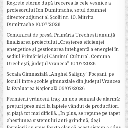
Regrete eterne după trecerea la cele veșnice a
profesorului Ion Dumitrache, soțul doamnei
director adjunct al Școlii nr. 10, Mitrița
Dumitrache
10/07/2026
Comunicat de presă. Primăria Urechești anunță
finalizarea proiectului „Creșterea eficienței
energetice și gestionarea inteligentă a energiei în
sediul Primăriei și Căminul Cultural, Comuna
Urechești, județul Vrancea”
10/07/2026
Școala Gimnazială „Anghel Saligny” Focșani, pe
locul I între școlile gimnaziale din județul Vrancea
la Evaluarea Națională
09/07/2026
Fermierii vrânceni trag un nou semnal de alarmă:
prețuri prea mici la laptele vândut de producători
și piață tot mai dificilă. „În plus, se repune pe tapet
chestiunea sistemului anti-grindină, deși
fermierii au spus foarte clar că acest sistem a adus