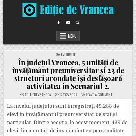
Skip
to
content
MENU
POSTED
EVENIMENT
IN
În județul Vrancea, 5 unități de
învățământ preuniversitar și 23 de
structuri arondate își desfășoară
activitatea în Scenariul 2.
ON
EDITIEDEVRANCEA
17/02/2021
LEAVE A COMMENT
ÎN
JUDEȚUL
VRANCEA,
La nivelul județului sunt înregistrați 49.288 de
5
UNITĂȚI
elevi în învățământul preuniversitar de stat și
DE
ÎNVĂȚĂMÂNT
particular. Dintre aceștia, la acest moment, 469 de
PREUNIVERSITA
ȘI
elevi din 5 unități de învățământ cu personalitate
23
DE