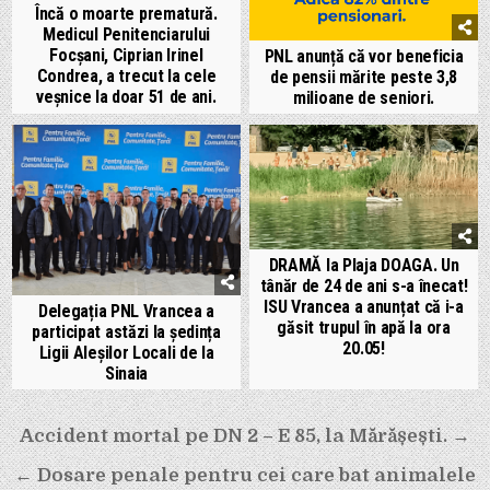
Încă o moarte prematură.
Medicul Penitenciarului
Focșani, Ciprian Irinel
PNL anunță că vor beneficia
Condrea, a trecut la cele
de pensii mărite peste 3,8
veșnice la doar 51 de ani.
milioane de seniori.
DRAMĂ la Plaja DOAGA. Un
tânăr de 24 de ani s-a înecat!
ISU Vrancea a anunțat că i-a
Delegația PNL Vrancea a
găsit trupul în apă la ora
participat astăzi la ședința
20.05!
Ligii Aleșilor Locali de la
Sinaia
Navigare
Accident mortal pe DN 2 – E 85, la Mărășești. →
în
← Dosare penale pentru cei care bat animalele