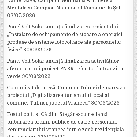
Daniel Sava, Campion Mondial la Aritmetică
Mentală și Campion Național al României la Șah
03/07/2026
Panel Volt Solar anunță finalizarea proiectului
„Instalare de echipamente de stocare a energiei
produse de sisteme fotovoltaice ale persoanelor
fizice”
30/06/2026
Panel Volt Solar anunță finalizarea activităților
aferente unui proiect PNRR referitor la tranziția
verde
30/06/2026
Comunicat de presă. Comuna Tulnici demarează
proiectul „Digitalizarea turismului local al
comunei Tulnici, județul Vrancea”
30/06/2026
Fostul polițist Cătălin Stegărescu reclamă
tulburarea ordinii publice de către personalul
Penitenciarului Vrancea într-o zonă rezidențială