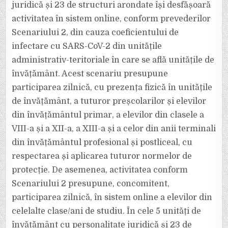
STRUCTURI
juridică și 23 de structuri arondate își desfășoară
ARONDATE
ÎȘI
activitatea în sistem online, conform prevederilor
DESFĂȘOARĂ
ACTIVITATEA
Scenariului 2, din cauza coeficientului de
ÎN
SCENARIUL
infectare cu SARS-CoV-2 din unitățile
2.
administrativ-teritoriale în care se află unitățile de
învățământ. Acest scenariu presupune
participarea zilnică, cu prezența fizică în unitățile
de învățământ, a tuturor preșcolarilor și elevilor
din învățământul primar, a elevilor din clasele a
VIII-a și a XII-a, a XIII-a și a celor din anii terminali
din învățământul profesional și postliceal, cu
respectarea și aplicarea tuturor normelor de
protecție. De asemenea, activitatea conform
Scenariului 2 presupune, concomitent,
participarea zilnică, în sistem online a elevilor din
celelalte clase/ani de studiu. În cele 5 unități de
învățământ cu personalitate juridică și 23 de