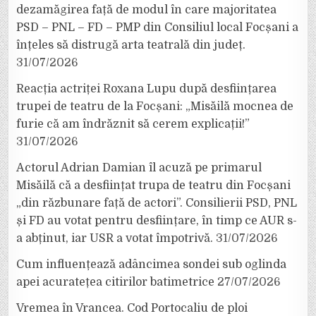
dezamăgirea față de modul în care majoritatea
PSD – PNL – FD – PMP din Consiliul local Focșani a
înțeles să distrugă arta teatrală din județ.
31/07/2026
Reacția actriței Roxana Lupu după desființarea
trupei de teatru de la Focșani: „Misăilă mocnea de
furie că am îndrăznit să cerem explicații!”
31/07/2026
Actorul Adrian Damian îl acuză pe primarul
Misăilă că a desființat trupa de teatru din Focșani
„din răzbunare față de actori”. Consilierii PSD, PNL
și FD au votat pentru desființare, în timp ce AUR s-
a abținut, iar USR a votat împotrivă.
31/07/2026
Cum influențează adâncimea sondei sub oglinda
apei acuratețea citirilor batimetrice
27/07/2026
Vremea în Vrancea. Cod Portocaliu de ploi