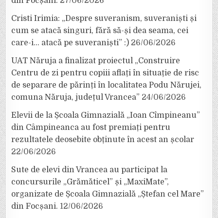
din Focșani.
27/06/2026
Cristi Irimia: „Despre suveranism, suveraniști și
cum se atacă singuri, fără să-și dea seama, cei
care-i… atacă pe suveraniști” :)
26/06/2026
UAT Năruja a finalizat proiectul „Construire
Centru de zi pentru copiii aflați în situație de risc
de separare de părinți în localitatea Podu Nărujei,
comuna Năruja, județul Vrancea”
24/06/2026
Elevii de la Școala Gimnazială „Ioan Cîmpineanu”
din Câmpineanca au fost premiați pentru
rezultatele deosebite obținute în acest an școlar
22/06/2026
Sute de elevi din Vrancea au participat la
concursurile „Grămăticel” și „MaxiMate”,
organizate de Școala Gimnazială „Ștefan cel Mare”
din Focșani.
12/06/2026