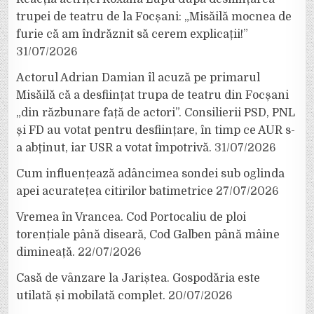
trupei de teatru de la Focșani: „Misăilă mocnea de
furie că am îndrăznit să cerem explicații!”
31/07/2026
Actorul Adrian Damian îl acuză pe primarul
Misăilă că a desființat trupa de teatru din Focșani
„din răzbunare față de actori”. Consilierii PSD, PNL
și FD au votat pentru desființare, în timp ce AUR s-
a abținut, iar USR a votat împotrivă.
31/07/2026
Cum influențează adâncimea sondei sub oglinda
apei acuratețea citirilor batimetrice
27/07/2026
Vremea în Vrancea. Cod Portocaliu de ploi
torențiale până diseară, Cod Galben până mâine
dimineață.
22/07/2026
Casă de vânzare la Jariștea. Gospodăria este
utilată și mobilată complet.
20/07/2026