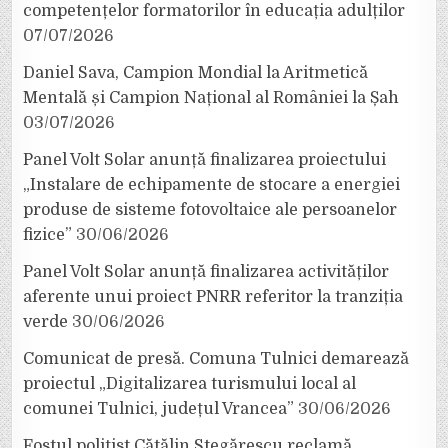
competențelor formatorilor în educația adulților
07/07/2026
Daniel Sava, Campion Mondial la Aritmetică
Mentală și Campion Național al României la Șah
03/07/2026
Panel Volt Solar anunță finalizarea proiectului
„Instalare de echipamente de stocare a energiei
produse de sisteme fotovoltaice ale persoanelor
fizice”
30/06/2026
Panel Volt Solar anunță finalizarea activităților
aferente unui proiect PNRR referitor la tranziția
verde
30/06/2026
Comunicat de presă. Comuna Tulnici demarează
proiectul „Digitalizarea turismului local al
comunei Tulnici, județul Vrancea”
30/06/2026
Fostul polițist Cătălin Stegărescu reclamă