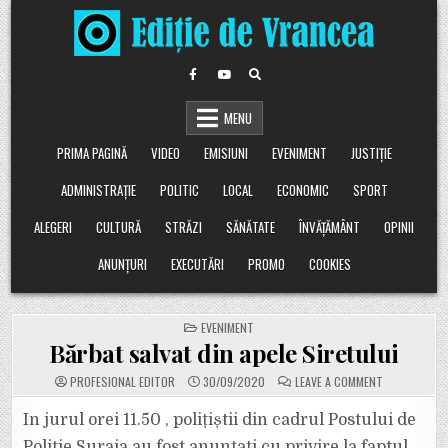
Skip
to
content
MENU
PRIMA PAGINĂ
VIDEO
EMISIUNI
EVENIMENT
JUSTIȚIE
ADMINISTRAȚIE
POLITIC
LOCAL
ECONOMIC
SPORT
ALEGERI
CULTURĂ
STRĂZI
SĂNĂTATE
ÎNVĂȚĂMÂNT
OPINII
ANUNȚURI
EXECUTĂRI
PROMO
COOKIES
POSTED
EVENIMENT
IN
Bărbat salvat din apele Siretului
ON
PROFESIONAL EDITOR
30/09/2020
LEAVE A COMMENT
BĂRBAT
SALVAT
DIN
In jurul orei 11.50 , polițiștii din cadrul Postului de
APELE
SIRETULUI
Poliție Suraia au fost anunțați cu privire la faptul