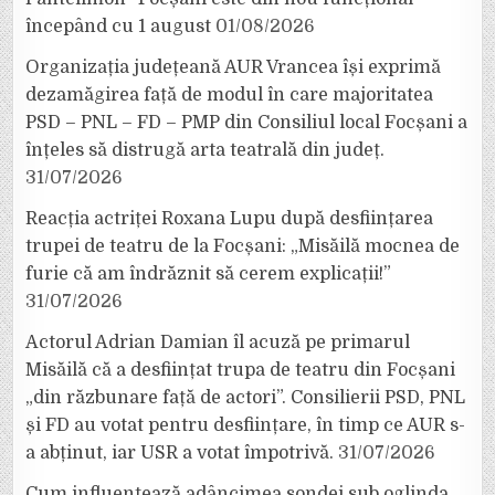
începând cu 1 august
01/08/2026
Organizația județeană AUR Vrancea își exprimă
dezamăgirea față de modul în care majoritatea
PSD – PNL – FD – PMP din Consiliul local Focșani a
înțeles să distrugă arta teatrală din județ.
31/07/2026
Reacția actriței Roxana Lupu după desființarea
trupei de teatru de la Focșani: „Misăilă mocnea de
furie că am îndrăznit să cerem explicații!”
31/07/2026
Actorul Adrian Damian îl acuză pe primarul
Misăilă că a desființat trupa de teatru din Focșani
„din răzbunare față de actori”. Consilierii PSD, PNL
și FD au votat pentru desființare, în timp ce AUR s-
a abținut, iar USR a votat împotrivă.
31/07/2026
Cum influențează adâncimea sondei sub oglinda