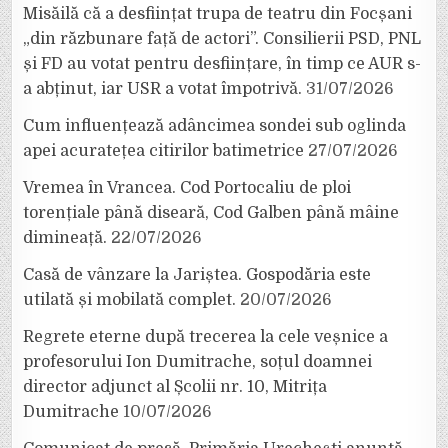
Misăilă că a desființat trupa de teatru din Focșani
„din răzbunare față de actori”. Consilierii PSD, PNL
și FD au votat pentru desființare, în timp ce AUR s-
a abținut, iar USR a votat împotrivă.
31/07/2026
Cum influențează adâncimea sondei sub oglinda
apei acuratețea citirilor batimetrice
27/07/2026
Vremea în Vrancea. Cod Portocaliu de ploi
torențiale până diseară, Cod Galben până mâine
dimineață.
22/07/2026
Casă de vânzare la Jariștea. Gospodăria este
utilată și mobilată complet.
20/07/2026
Regrete eterne după trecerea la cele veșnice a
profesorului Ion Dumitrache, soțul doamnei
director adjunct al Școlii nr. 10, Mitrița
Dumitrache
10/07/2026