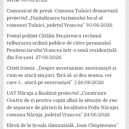
verde
30/06/2026
Comunicat de presă. Comuna Tulnici demarează
proiectul „Digitalizarea turismului local al
comunei Tulnici, județul Vrancea”
30/06/2026
Fostul polițist Cătălin Stegărescu reclamă
tulburarea ordinii publice de către personalul
Penitenciarului Vrancea într-o zonă rezidențială
din Focșani.
27/06/2026
Cristi Irimia: „Despre suveranism, suveraniști și
cum se atacă singuri, fără să-și dea seama, cei
care-i… atacă pe suveraniști” :)
26/06/2026
UAT Năruja a finalizat proiectul „Construire
Centru de zi pentru copiii aflați în situație de risc
de separare de părinți în localitatea Podu Nărujei,
comuna Năruja, județul Vrancea”
24/06/2026
Elevii de la Școala Gimnazială „Ioan Cîmpineanu”