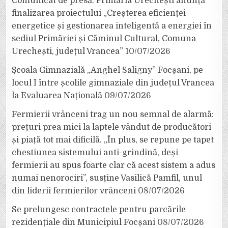
Comunicat de presă. Primăria Urechești anunță
finalizarea proiectului „Creșterea eficienței
energetice și gestionarea inteligentă a energiei în
sediul Primăriei și Căminul Cultural, Comuna
Urechești, județul Vrancea”
10/07/2026
Școala Gimnazială „Anghel Saligny” Focșani, pe
locul I între școlile gimnaziale din județul Vrancea
la Evaluarea Națională
09/07/2026
Fermierii vrânceni trag un nou semnal de alarmă:
prețuri prea mici la laptele vândut de producători
și piață tot mai dificilă. „În plus, se repune pe tapet
chestiunea sistemului anti-grindină, deși
fermierii au spus foarte clar că acest sistem a adus
numai nenorociri”, susține Vasilică Pamfil, unul
din liderii fermierilor vrânceni
08/07/2026
Se prelungesc contractele pentru parcările
rezidențiale din Municipiul Focșani
08/07/2026