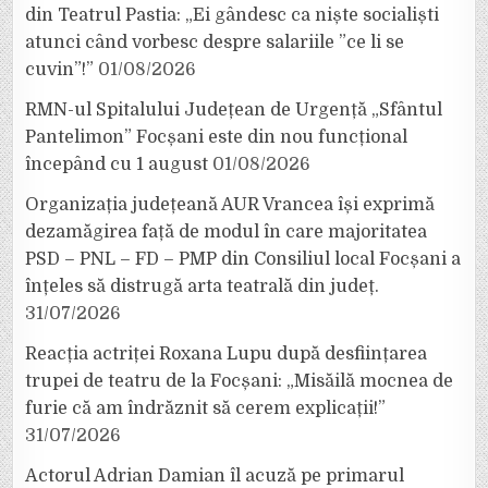
din Teatrul Pastia: „Ei gândesc ca niște socialiști
atunci când vorbesc despre salariile ”ce li se
cuvin”!”
01/08/2026
RMN-ul Spitalului Județean de Urgență „Sfântul
Pantelimon” Focșani este din nou funcțional
începând cu 1 august
01/08/2026
Organizația județeană AUR Vrancea își exprimă
dezamăgirea față de modul în care majoritatea
PSD – PNL – FD – PMP din Consiliul local Focșani a
înțeles să distrugă arta teatrală din județ.
31/07/2026
Reacția actriței Roxana Lupu după desființarea
trupei de teatru de la Focșani: „Misăilă mocnea de
furie că am îndrăznit să cerem explicații!”
31/07/2026
Actorul Adrian Damian îl acuză pe primarul