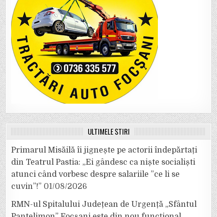
ULTIMELE ȘTIRI
Primarul Misăilă îi jignește pe actorii îndepărtați
din Teatrul Pastia: „Ei gândesc ca niște socialiști
atunci când vorbesc despre salariile ”ce li se
cuvin”!”
01/08/2026
RMN-ul Spitalului Județean de Urgență „Sfântul
Pantelimon” Focșani este din nou funcțional