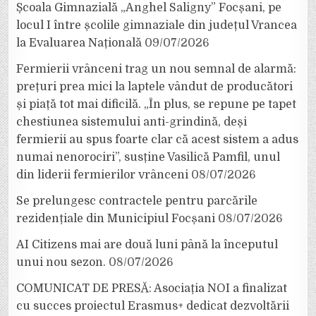
Școala Gimnazială „Anghel Saligny” Focșani, pe
locul I între școlile gimnaziale din județul Vrancea
la Evaluarea Națională
09/07/2026
Fermierii vrânceni trag un nou semnal de alarmă:
prețuri prea mici la laptele vândut de producători
și piață tot mai dificilă. „În plus, se repune pe tapet
chestiunea sistemului anti-grindină, deși
fermierii au spus foarte clar că acest sistem a adus
numai nenorociri”, susține Vasilică Pamfil, unul
din liderii fermierilor vrânceni
08/07/2026
Se prelungesc contractele pentru parcările
rezidențiale din Municipiul Focșani
08/07/2026
AI Citizens mai are două luni până la începutul
unui nou sezon.
08/07/2026
COMUNICAT DE PRESĂ: Asociația NOI a finalizat
cu succes proiectul Erasmus+ dedicat dezvoltării