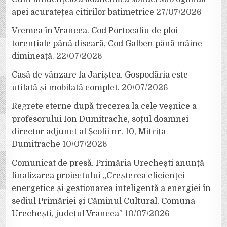
apei acuratețea citirilor batimetrice
27/07/2026
Vremea în Vrancea. Cod Portocaliu de ploi
torențiale până diseară, Cod Galben până mâine
dimineață.
22/07/2026
Casă de vânzare la Jariștea. Gospodăria este
utilată și mobilată complet.
20/07/2026
Regrete eterne după trecerea la cele veșnice a
profesorului Ion Dumitrache, soțul doamnei
director adjunct al Școlii nr. 10, Mitrița
Dumitrache
10/07/2026
Comunicat de presă. Primăria Urechești anunță
finalizarea proiectului „Creșterea eficienței
energetice și gestionarea inteligentă a energiei în
sediul Primăriei și Căminul Cultural, Comuna
Urechești, județul Vrancea”
10/07/2026