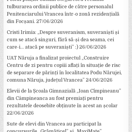
tulburarea ordinii publice de către personalul
Penitenciarului Vrancea într-o zonă rezidențială
din Focșani.
27/06/2026
Cristi Irimia: „Despre suveranism, suveraniști și
cum se atacă singuri, fără să-și dea seama, cei
care-i… atacă pe suveraniști” :)
26/06/2026
UAT Năruja a finalizat proiectul „Construire
Centru de zi pentru copiii aflați în situație de risc
de separare de părinți în localitatea Podu Nărujei,
comuna Năruja, județul Vrancea”
24/06/2026
Elevii de la Școala Gimnazială „Ioan Cîmpineanu”
din Câmpineanca au fost premiați pentru
rezultatele deosebite obținute în acest an școlar
22/06/2026
Sute de elevi din Vrancea au participat la
concursurile „Grămăticel” și „MaxiMate”,