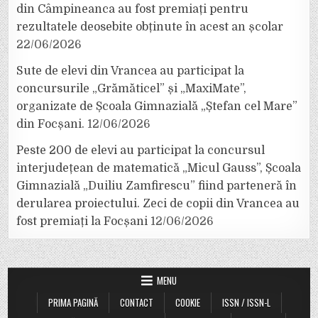
din Câmpineanca au fost premiați pentru
rezultatele deosebite obținute în acest an școlar
22/06/2026
Sute de elevi din Vrancea au participat la
concursurile „Grămăticel” și „MaxiMate”,
organizate de Școala Gimnazială „Ștefan cel Mare”
din Focșani.
12/06/2026
Peste 200 de elevi au participat la concursul
interjudețean de matematică „Micul Gauss”, Școala
Gimnazială „Duiliu Zamfirescu” fiind parteneră în
derularea proiectului. Zeci de copii din Vrancea au
fost premiați la Focșani
12/06/2026
MENU
PRIMA PAGINĂ
CONTACT
COOKIE
ISSN / ISSN-L