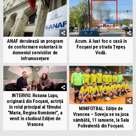
ANAF derulează un program
Acum. A luat foc o casă în
de conformare voluntară în
Focșani pe strada Țepeș
domeniul serviciilor de
Vodă.
înfrumusețare
INTERVIU: Roxana Lupu,
originară din Focșani, actriță
în rolul principal al filmului
MINIFOTBAL: Ediție de
”Maria, Regina României”, a
Vrancea – Soveja se va juca
venit în studioul Ediției de
sâmbătă, 11 ianuarie, la Sala
Vrancea
Polivalentă din Focșani.