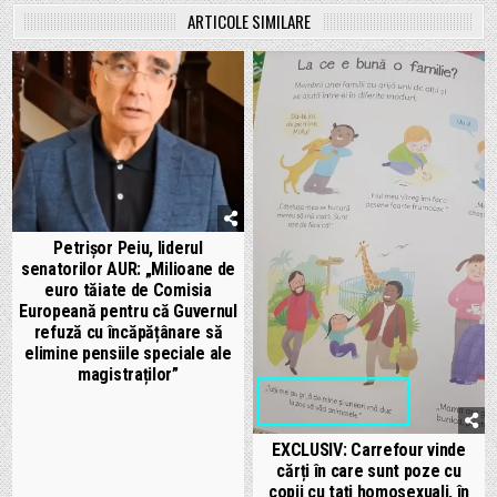
ARTICOLE SIMILARE
Petrișor Peiu, liderul
senatorilor AUR: „Milioane de
euro tăiate de Comisia
Europeană pentru că Guvernul
refuză cu încăpățânare să
elimine pensiile speciale ale
magistraților”
EXCLUSIV: Carrefour vinde
cărți în care sunt poze cu
copii cu tați homosexuali, în