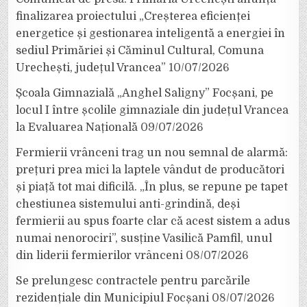
finalizarea proiectului „Creșterea eficienței
energetice și gestionarea inteligentă a energiei în
sediul Primăriei și Căminul Cultural, Comuna
Urechești, județul Vrancea”
10/07/2026
Școala Gimnazială „Anghel Saligny” Focșani, pe
locul I între școlile gimnaziale din județul Vrancea
la Evaluarea Națională
09/07/2026
Fermierii vrânceni trag un nou semnal de alarmă:
prețuri prea mici la laptele vândut de producători
și piață tot mai dificilă. „În plus, se repune pe tapet
chestiunea sistemului anti-grindină, deși
fermierii au spus foarte clar că acest sistem a adus
numai nenorociri”, susține Vasilică Pamfil, unul
din liderii fermierilor vrânceni
08/07/2026
Se prelungesc contractele pentru parcările
rezidențiale din Municipiul Focșani
08/07/2026