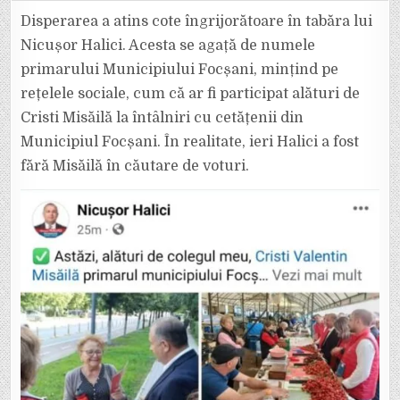
MINTE
CU
Disperarea a atins cote îngrijorătoare în tabăra lui
NERUȘINARE.
SCRIE
Nicușor Halici. Acesta se agață de numele
CĂ
A
primarului Municipiului Focșani, mințind pe
FOST
CU
rețelele sociale, cum că ar fi participat alături de
MISĂILĂ
PRIN
FOCȘANI
Cristi Misăilă la întâlniri cu cetățenii din
CÂND
DE
Municipiul Focșani. În realitate, ieri Halici a fost
FAPT
NU
fără Misăilă în căutare de voturi.
S-
A
ÎNTÂMPLAT
ACEST
LUCRU.