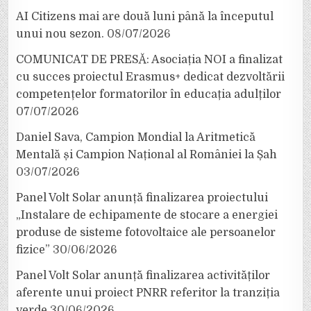
AI Citizens mai are două luni până la începutul
unui nou sezon.
08/07/2026
COMUNICAT DE PRESĂ: Asociația NOI a finalizat
cu succes proiectul Erasmus+ dedicat dezvoltării
competențelor formatorilor în educația adulților
07/07/2026
Daniel Sava, Campion Mondial la Aritmetică
Mentală și Campion Național al României la Șah
03/07/2026
Panel Volt Solar anunță finalizarea proiectului
„Instalare de echipamente de stocare a energiei
produse de sisteme fotovoltaice ale persoanelor
fizice”
30/06/2026
Panel Volt Solar anunță finalizarea activităților
aferente unui proiect PNRR referitor la tranziția
verde
30/06/2026