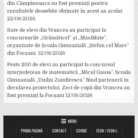
din Câmpineanca au fost premiați pentru
rezultatele deosebite obținute în acest an școlar
22/06/2026
Sute de elevi din Vrancea au participat la
concursurile „Grămăticel” și „MaxiMate”,
organizate de Școala Gimnazială „Ștefan cel Mare”
din Focșani.
12/06/2026
Peste 200 de elevi au participat la concursul
interjudețean de matematică „Micul Gauss”, Școala
Gimnazială „Duiliu Zamfirescu” fiind parteneră în
derularea proiectului. Zeci de copii din Vrancea au
fost premiați la Focșani
12/06/2026
MENU
PRIMA PAGINĂ
CONTACT
COOKIE
ISSN / ISSN-L