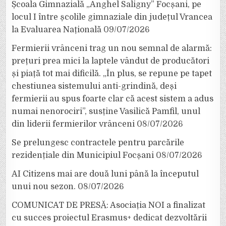
Școala Gimnazială „Anghel Saligny” Focșani, pe
locul I între școlile gimnaziale din județul Vrancea
la Evaluarea Națională
09/07/2026
Fermierii vrânceni trag un nou semnal de alarmă:
prețuri prea mici la laptele vândut de producători
și piață tot mai dificilă. „În plus, se repune pe tapet
chestiunea sistemului anti-grindină, deși
fermierii au spus foarte clar că acest sistem a adus
numai nenorociri”, susține Vasilică Pamfil, unul
din liderii fermierilor vrânceni
08/07/2026
Se prelungesc contractele pentru parcările
rezidențiale din Municipiul Focșani
08/07/2026
AI Citizens mai are două luni până la începutul
unui nou sezon.
08/07/2026
COMUNICAT DE PRESĂ: Asociația NOI a finalizat
cu succes proiectul Erasmus+ dedicat dezvoltării