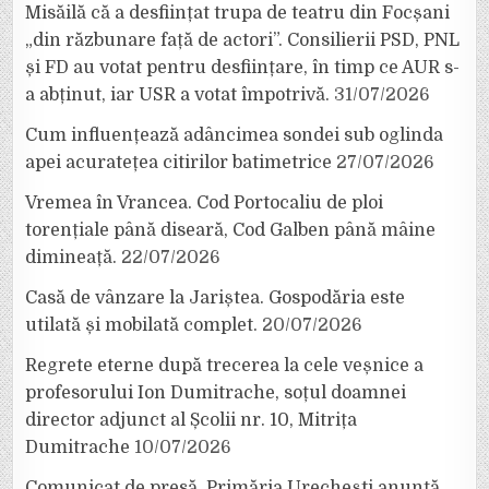
Misăilă că a desființat trupa de teatru din Focșani
„din răzbunare față de actori”. Consilierii PSD, PNL
și FD au votat pentru desființare, în timp ce AUR s-
a abținut, iar USR a votat împotrivă.
31/07/2026
Cum influențează adâncimea sondei sub oglinda
apei acuratețea citirilor batimetrice
27/07/2026
Vremea în Vrancea. Cod Portocaliu de ploi
torențiale până diseară, Cod Galben până mâine
dimineață.
22/07/2026
Casă de vânzare la Jariștea. Gospodăria este
utilată și mobilată complet.
20/07/2026
Regrete eterne după trecerea la cele veșnice a
profesorului Ion Dumitrache, soțul doamnei
director adjunct al Școlii nr. 10, Mitrița
Dumitrache
10/07/2026
Comunicat de presă. Primăria Urechești anunță