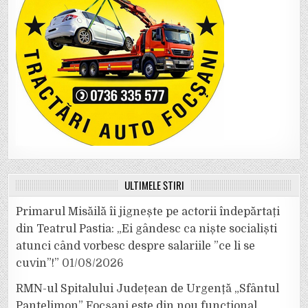
ULTIMELE ȘTIRI
Primarul Misăilă îi jignește pe actorii îndepărtați
din Teatrul Pastia: „Ei gândesc ca niște socialiști
atunci când vorbesc despre salariile ”ce li se
cuvin”!”
01/08/2026
RMN-ul Spitalului Județean de Urgență „Sfântul
Pantelimon” Focșani este din nou funcțional