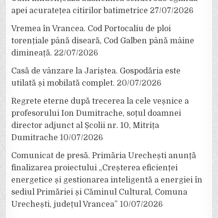
apei acuratețea citirilor batimetrice
27/07/2026
Vremea în Vrancea. Cod Portocaliu de ploi
torențiale până diseară, Cod Galben până mâine
dimineață.
22/07/2026
Casă de vânzare la Jariștea. Gospodăria este
utilată și mobilată complet.
20/07/2026
Regrete eterne după trecerea la cele veșnice a
profesorului Ion Dumitrache, soțul doamnei
director adjunct al Școlii nr. 10, Mitrița
Dumitrache
10/07/2026
Comunicat de presă. Primăria Urechești anunță
finalizarea proiectului „Creșterea eficienței
energetice și gestionarea inteligentă a energiei în
sediul Primăriei și Căminul Cultural, Comuna
Urechești, județul Vrancea”
10/07/2026