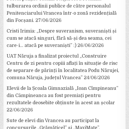
tulburarea ordinii publice de către personalul
Penitenciarului Vrancea într-o zonă rezidențială
din Focșani.
27/06/2026
Cristi Irimia: „Despre suveranism, suveraniști și
cum se atacă singuri, fără să-și dea seama, cei
care-i… atacă pe suveraniști” :)
26/06/2026
UAT Năruja a finalizat proiectul „Construire
Centru de zi pentru copiii aflați în situație de risc
de separare de părinți în localitatea Podu Nărujei,
comuna Năruja, județul Vrancea”
24/06/2026
Elevii de la Școala Gimnazială „Ioan Cîmpineanu”
din Câmpineanca au fost premiați pentru
rezultatele deosebite obținute în acest an școlar
22/06/2026
Sute de elevi din Vrancea au participat la
concursurile „Grămăticel” și „MaxiMate”,