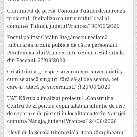
Comunicat de presă. Comuna Tulnici demarează
proiectul „Digitalizarea turismului local al
comunei Tulnici, județul Vrancea”
30/06/2026
Fostul polițist Cătălin Stegărescu reclamă
tulburarea ordinii publice de către personalul
Penitenciarului Vrancea într-o zonă rezidențială
din Focșani.
27/06/2026
Cristi Irimia: „Despre suveranism, suveraniști și
cum se atacă singuri, fără să-și dea seama, cei
care-i… atacă pe suveraniști” :)
26/06/2026
UAT Năruja a finalizat proiectul „Construire
Centru de zi pentru copiii aflați în situație de risc
de separare de părinți în localitatea Podu Nărujei,
comuna Năruja, județul Vrancea”
24/06/2026
Elevii de la Școala Gimnazială „Ioan Cîmpineanu”