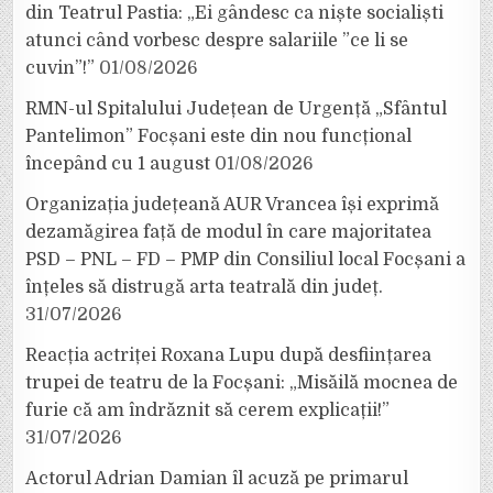
din Teatrul Pastia: „Ei gândesc ca niște socialiști
atunci când vorbesc despre salariile ”ce li se
cuvin”!”
01/08/2026
RMN-ul Spitalului Județean de Urgență „Sfântul
Pantelimon” Focșani este din nou funcțional
începând cu 1 august
01/08/2026
Organizația județeană AUR Vrancea își exprimă
dezamăgirea față de modul în care majoritatea
PSD – PNL – FD – PMP din Consiliul local Focșani a
înțeles să distrugă arta teatrală din județ.
31/07/2026
Reacția actriței Roxana Lupu după desființarea
trupei de teatru de la Focșani: „Misăilă mocnea de
furie că am îndrăznit să cerem explicații!”
31/07/2026
Actorul Adrian Damian îl acuză pe primarul