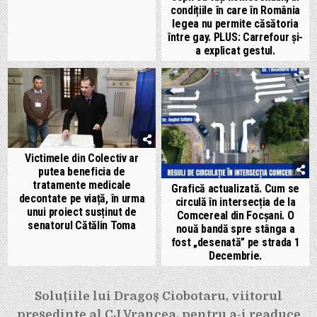
condițiile în care în România
legea nu permite căsătoria
între gay. PLUS: Carrefour și-
a explicat gestul.
Victimele din Colectiv ar
putea beneficia de
tratamente medicale
Grafică actualizată. Cum se
decontate pe viață, în urma
circulă în intersecția de la
unui proiect susținut de
Comcereal din Focșani. O
senatorul Cătălin Toma
nouă bandă spre stânga a
fost „desenată” pe strada 1
Decembrie.
Navigare
Soluțiile lui Dragoș Ciobotaru, viitorul
în
președinte al CJ Vrancea, pentru a-i readuce