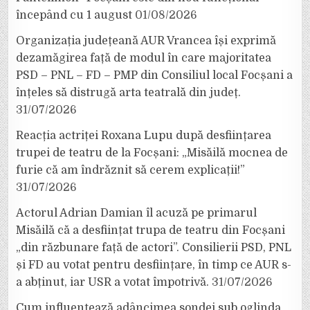
începând cu 1 august
01/08/2026
Organizația județeană AUR Vrancea își exprimă
dezamăgirea față de modul în care majoritatea
PSD – PNL – FD – PMP din Consiliul local Focșani a
înțeles să distrugă arta teatrală din județ.
31/07/2026
Reacția actriței Roxana Lupu după desființarea
trupei de teatru de la Focșani: „Misăilă mocnea de
furie că am îndrăznit să cerem explicații!”
31/07/2026
Actorul Adrian Damian îl acuză pe primarul
Misăilă că a desființat trupa de teatru din Focșani
„din răzbunare față de actori”. Consilierii PSD, PNL
și FD au votat pentru desființare, în timp ce AUR s-
a abținut, iar USR a votat împotrivă.
31/07/2026
Cum influențează adâncimea sondei sub oglinda