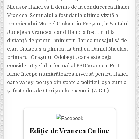
Nicușor Halici va fi demis de la conducerea filialei
Vrancea. Semnalul a fost dat la ultima vizită a
premierului Marcel Ciolacu în Focșani, la Spitalul
Județean Vrancea, când Halici a fost ținut la
distanță de primul-ministru. Iar ca mesajul să fie
clar, Ciolacu s-a plimbat la braț cu Daniel Nicolaș,
primarul Orașului Odobești, care este deja
considerat șeful informal al PSD Vrancea. Pe 1
iunie începe numărătoarea inversă pentru Halici,
care va ieși pe ușa din spate a politicii, așa cum a
și fost adus de Oprișan la Focșani. (A.G.I.)
Ediție de Vrancea Online