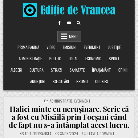
Skip
to
content
MENU
PRIMA PAGINĂ
VIDEO
EMISIUNI
EVENIMENT
JUSTIȚIE
ADMINISTRAȚIE
POLITIC
LOCAL
ECONOMIC
SPORT
ALEGERI
CULTURĂ
STRĂZI
SĂNĂTATE
ÎNVĂȚĂMÂNT
OPINII
ANUNȚURI
EXECUTĂRI
PROMO
COOKIES
POSTED
ADMINISTRAȚIE
,
EVENIMENT
IN
Halici minte cu nerușinare. Scrie că
a fost cu Misăilă prin Focșani când
de fapt nu s-a întâmplat acest lucru.
ON
EDITIEDEVRANCEA
31/05/2024
LEAVE A COMMENT
HALICI