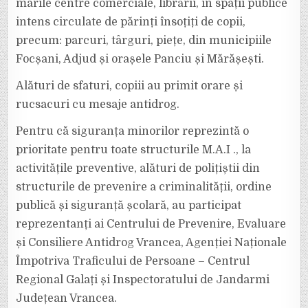
marile centre comerciale, librării, în spații publice
intens circulate de părinți însoțiți de copii,
precum: parcuri, târguri, piețe, din municipiile
Focșani, Adjud și orașele Panciu și Mărășești.
Alături de sfaturi, copiii au primit orare și
rucsacuri cu mesaje antidrog.
Pentru că siguranța minorilor reprezintă o
prioritate pentru toate structurile M.A.I ., la
activitățile preventive, alături de polițiștii din
structurile de prevenire a criminalității, ordine
publică și siguranță școlară, au participat
reprezentanți ai Centrului de Prevenire, Evaluare
și Consiliere Antidrog Vrancea, Agenției Naționale
Împotriva Traficului de Persoane – Centrul
Regional Galați și Inspectoratului de Jandarmi
Județean Vrancea.