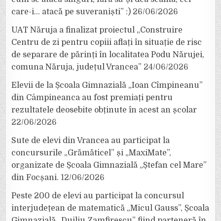
care-i… atacă pe suveraniști” :)
26/06/2026
UAT Năruja a finalizat proiectul „Construire
Centru de zi pentru copiii aflați în situație de risc
de separare de părinți în localitatea Podu Nărujei,
comuna Năruja, județul Vrancea”
24/06/2026
Elevii de la Școala Gimnazială „Ioan Cîmpineanu”
din Câmpineanca au fost premiați pentru
rezultatele deosebite obținute în acest an școlar
22/06/2026
Sute de elevi din Vrancea au participat la
concursurile „Grămăticel” și „MaxiMate”,
organizate de Școala Gimnazială „Ștefan cel Mare”
din Focșani.
12/06/2026
Peste 200 de elevi au participat la concursul
interjudețean de matematică „Micul Gauss”, Școala
Gimnazială „Duiliu Zamfirescu” fiind parteneră în