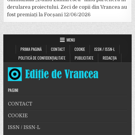
derularea proiectului. Zeci de copii din Vrancea au
fost premiați la Focșani
12/06/2026
MENU
PRIMA PAGINĂ
CONTACT
COOKIE
ISSN / ISSN-L
POLITICĂ DE CONFIDENȚIALITATE
PUBLICITATE
REDACȚIA
PAGINI
CONTACT
COOKIE
ISSN / ISSN-L