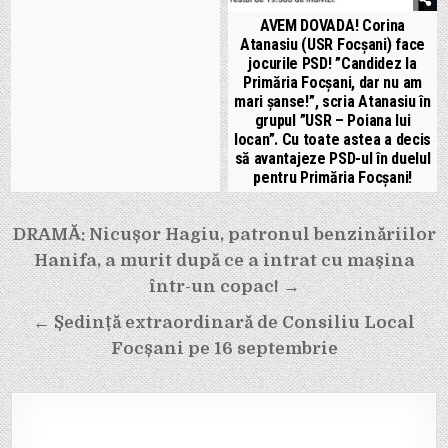
AVEM DOVADA! Corina
Atanasiu (USR Focșani) face
jocurile PSD! ”Candidez la
Primăria Focșani, dar nu am
mari șanse!”, scria Atanasiu în
grupul ”USR – Poiana lui
Iocan”. Cu toate astea a decis
să avantajeze PSD-ul în duelul
pentru Primăria Focșani!
Navigare
DRAMĂ: Nicușor Hagiu, patronul benzinăriilor
în
Hanifa, a murit după ce a intrat cu mașina
articole
într-un copac! →
← Ședință extraordinară de Consiliu Local
Focșani pe 16 septembrie