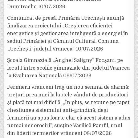
Dumitrache
10/07/2026
Comunicat de presă. Primăria Urechești anunță
finalizarea proiectului „Creșterea eficienței
energetice și gestionarea inteligentă a energiei în
sediul Primăriei și Căminul Cultural, Comuna
Urechești, județul Vrancea”
10/07/2026
Școala Gimnazială „Anghel Saligny” Focșani, pe
locul I între școlile gimnaziale din județul Vrancea
la Evaluarea Națională
09/07/2026
Fermierii vrânceni trag un nou semnal de alarmă:
prețuri prea mici la laptele vândut de producători
și piață tot mai dificilă. „În plus, se repune pe tapet
chestiunea sistemului anti-grindină, deși
fermierii au spus foarte clar că acest sistem a adus
numai nenorociri”, susține Vasilică Pamfil, unul
din liderii fermierilor vrânceni
08/07/2026