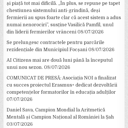
și piață tot mai dificilă. „În plus, se repune pe tapet
chestiunea sistemului anti-grindină, deși
fermierii au spus foarte clar că acest sistem a adus
numai nenorociri”, susține Vasilică Pamfil, unul
din liderii fermierilor vrânceni
08/07/2026
Se prelungesc contractele pentru parcările
rezidențiale din Municipiul Focșani
08/07/2026
AI Citizens mai are două luni până la începutul
unui nou sezon.
08/07/2026
COMUNICAT DE PRESĂ: Asociația NOI a finalizat
cu succes proiectul Erasmus+ dedicat dezvoltării
competențelor formatorilor în educația adulților
07/07/2026
Daniel Sava, Campion Mondial la Aritmetică
Mentală și Campion Național al României la Șah
03/07/2026