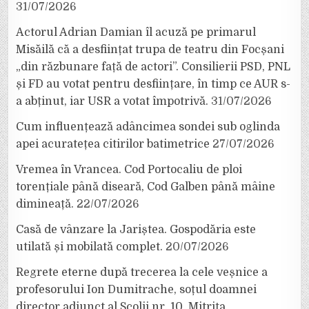
31/07/2026
Actorul Adrian Damian îl acuză pe primarul
Misăilă că a desființat trupa de teatru din Focșani
„din răzbunare față de actori”. Consilierii PSD, PNL
și FD au votat pentru desființare, în timp ce AUR s-
a abținut, iar USR a votat împotrivă.
31/07/2026
Cum influențează adâncimea sondei sub oglinda
apei acuratețea citirilor batimetrice
27/07/2026
Vremea în Vrancea. Cod Portocaliu de ploi
torențiale până diseară, Cod Galben până mâine
dimineață.
22/07/2026
Casă de vânzare la Jariștea. Gospodăria este
utilată și mobilată complet.
20/07/2026
Regrete eterne după trecerea la cele veșnice a
profesorului Ion Dumitrache, soțul doamnei
director adjunct al Școlii nr. 10, Mitrița