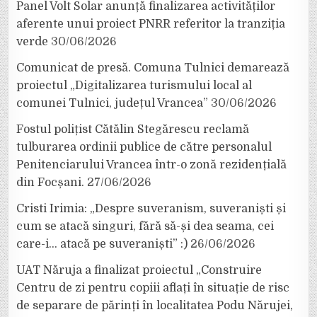
Panel Volt Solar anunță finalizarea activităților
aferente unui proiect PNRR referitor la tranziția
verde
30/06/2026
Comunicat de presă. Comuna Tulnici demarează
proiectul „Digitalizarea turismului local al
comunei Tulnici, județul Vrancea”
30/06/2026
Fostul polițist Cătălin Stegărescu reclamă
tulburarea ordinii publice de către personalul
Penitenciarului Vrancea într-o zonă rezidențială
din Focșani.
27/06/2026
Cristi Irimia: „Despre suveranism, suveraniști și
cum se atacă singuri, fără să-și dea seama, cei
care-i… atacă pe suveraniști” :)
26/06/2026
UAT Năruja a finalizat proiectul „Construire
Centru de zi pentru copiii aflați în situație de risc
de separare de părinți în localitatea Podu Nărujei,