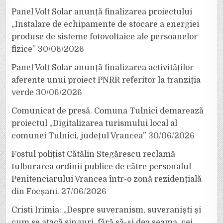
Panel Volt Solar anunță finalizarea proiectului
„Instalare de echipamente de stocare a energiei
produse de sisteme fotovoltaice ale persoanelor
fizice”
30/06/2026
Panel Volt Solar anunță finalizarea activităților
aferente unui proiect PNRR referitor la tranziția
verde
30/06/2026
Comunicat de presă. Comuna Tulnici demarează
proiectul „Digitalizarea turismului local al
comunei Tulnici, județul Vrancea”
30/06/2026
Fostul polițist Cătălin Stegărescu reclamă
tulburarea ordinii publice de către personalul
Penitenciarului Vrancea într-o zonă rezidențială
din Focșani.
27/06/2026
Cristi Irimia: „Despre suveranism, suveraniști și
cum se atacă singuri, fără să-și dea seama, cei