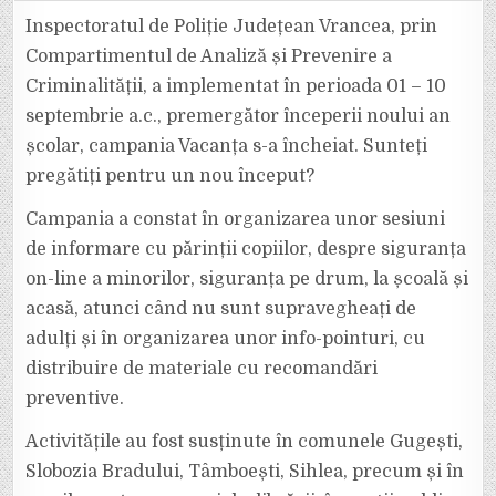
“VACANȚA
S-
Inspectoratul de Poliție Județean Vrancea, prin
A
ÎNCHEIAT.
Compartimentul de Analiză și Prevenire a
SUNTEȚI
PREGĂTIȚI
Criminalității, a implementat în perioada 01 – 10
PENTRU
UN
septembrie a.c., premergător începerii noului an
NOU
ÎNCEPUT?”
A
școlar, campania Vacanța s-a încheiat. Sunteți
AJUNS
LA
pregătiți pentru un nou început?
FINAL
Campania a constat în organizarea unor sesiuni
de informare cu părinții copiilor, despre siguranța
on-line a minorilor, siguranța pe drum, la școală și
acasă, atunci când nu sunt supravegheați de
adulți și în organizarea unor info-pointuri, cu
distribuire de materiale cu recomandări
preventive.
Activitățile au fost susținute în comunele Gugești,
Slobozia Bradului, Tâmboești, Sihlea, precum și în