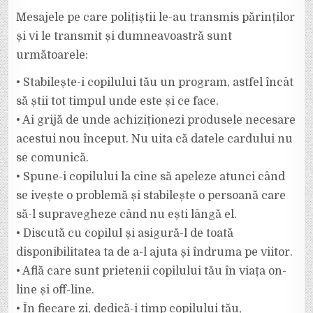
Mesajele pe care polițiștii le-au transmis părinților
și vi le transmit și dumneavoastră sunt
următoarele:
• Stabilește-i copilului tău un program, astfel încât
să știi tot timpul unde este și ce face.
• Ai grijă de unde achiziționezi produsele necesare
acestui nou început. Nu uita că datele cardului nu
se comunică.
• Spune-i copilului la cine să apeleze atunci când
se ivește o problemă și stabilește o persoană care
să-l supravegheze când nu ești lângă el.
• Discută cu copilul și asigură-l de toată
disponibilitatea ta de a-l ajuta și îndruma pe viitor.
• Află care sunt prietenii copilului tău în viața on-
line și off-line.
• În fiecare zi, dedică-i timp copilului tău,