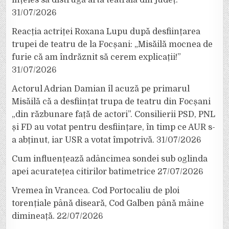
31/07/2026
Reacția actriței Roxana Lupu după desființarea
trupei de teatru de la Focșani: „Misăilă mocnea de
furie că am îndrăznit să cerem explicații!”
31/07/2026
Actorul Adrian Damian îl acuză pe primarul
Misăilă că a desființat trupa de teatru din Focșani
„din răzbunare față de actori”. Consilierii PSD, PNL
și FD au votat pentru desființare, în timp ce AUR s-
a abținut, iar USR a votat împotrivă.
31/07/2026
Cum influențează adâncimea sondei sub oglinda
apei acuratețea citirilor batimetrice
27/07/2026
Vremea în Vrancea. Cod Portocaliu de ploi
torențiale până diseară, Cod Galben până mâine
dimineață.
22/07/2026