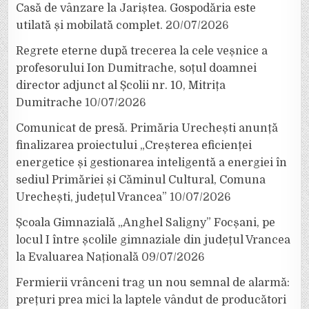
Casă de vânzare la Jariștea. Gospodăria este
utilată și mobilată complet.
20/07/2026
Regrete eterne după trecerea la cele veșnice a
profesorului Ion Dumitrache, soțul doamnei
director adjunct al Școlii nr. 10, Mitrița
Dumitrache
10/07/2026
Comunicat de presă. Primăria Urechești anunță
finalizarea proiectului „Creșterea eficienței
energetice și gestionarea inteligentă a energiei în
sediul Primăriei și Căminul Cultural, Comuna
Urechești, județul Vrancea”
10/07/2026
Școala Gimnazială „Anghel Saligny” Focșani, pe
locul I între școlile gimnaziale din județul Vrancea
la Evaluarea Națională
09/07/2026
Fermierii vrânceni trag un nou semnal de alarmă:
prețuri prea mici la laptele vândut de producători