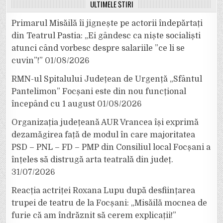
ULTIMELE ȘTIRI
Primarul Misăilă îi jignește pe actorii îndepărtați
din Teatrul Pastia: „Ei gândesc ca niște socialiști
atunci când vorbesc despre salariile ”ce li se
cuvin”!”
01/08/2026
RMN-ul Spitalului Județean de Urgență „Sfântul
Pantelimon” Focșani este din nou funcțional
începând cu 1 august
01/08/2026
Organizația județeană AUR Vrancea își exprimă
dezamăgirea față de modul în care majoritatea
PSD – PNL – FD – PMP din Consiliul local Focșani a
înțeles să distrugă arta teatrală din județ.
31/07/2026
Reacția actriței Roxana Lupu după desființarea
trupei de teatru de la Focșani: „Misăilă mocnea de
furie că am îndrăznit să cerem explicații!”