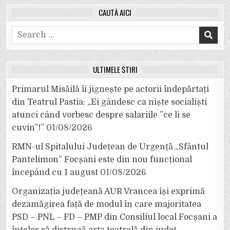
CAUTĂ AICI
Search
for:
ULTIMELE ȘTIRI
Primarul Misăilă îi jignește pe actorii îndepărtați
din Teatrul Pastia: „Ei gândesc ca niște socialiști
atunci când vorbesc despre salariile ”ce li se
cuvin”!”
01/08/2026
RMN-ul Spitalului Județean de Urgență „Sfântul
Pantelimon” Focșani este din nou funcțional
începând cu 1 august
01/08/2026
Organizația județeană AUR Vrancea își exprimă
dezamăgirea față de modul în care majoritatea
PSD – PNL – FD – PMP din Consiliul local Focșani a
înțeles să distrugă arta teatrală din județ.