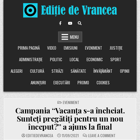
Skip
to
content
MENU
PRIMA PAGINĂ
VIDEO
EMISIUNI
EVENIMENT
JUSTIȚIE
ADMINISTRAȚIE
POLITIC
LOCAL
ECONOMIC
SPORT
ALEGERI
CULTURĂ
STRĂZI
SĂNĂTATE
ÎNVĂȚĂMÂNT
OPINII
ANUNȚURI
EXECUTĂRI
PROMO
COOKIES
POSTED
EVENIMENT
IN
Campania “Vacanța s-a încheiat.
Sunteți pregătiți pentru un nou
început?” a ajuns la final
ON
EDITIEDEVRANCEA
11/09/2021
LEAVE A COMMENT
CAMPANIA