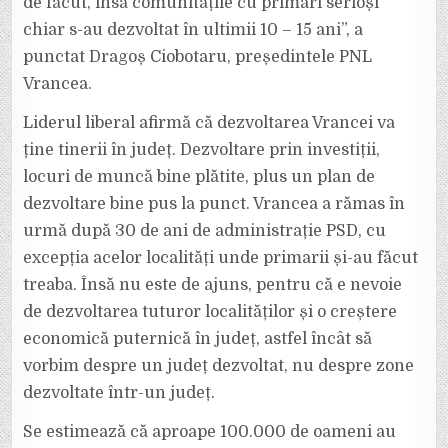
de făcut, însă comunitățile cu primari serioși
chiar s-au dezvoltat în ultimii 10 – 15 ani”, a
punctat Dragoș Ciobotaru, președintele PNL
Vrancea.
Liderul liberal afirmă că dezvoltarea Vrancei va
ține tinerii în județ. Dezvoltare prin investiții,
locuri de muncă bine plătite, plus un plan de
dezvoltare bine pus la punct. Vrancea a rămas în
urmă după 30 de ani de administrație PSD, cu
excepția acelor localități unde primarii și-au făcut
treaba. Însă nu este de ajuns, pentru că e nevoie
de dezvoltarea tuturor localităților și o creștere
economică puternică în județ, astfel încât să
vorbim despre un județ dezvoltat, nu despre zone
dezvoltate într-un județ.
Se estimează că aproape 100.000 de oameni au