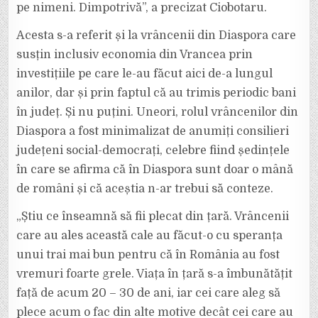
pe nimeni. Dimpotrivă”, a precizat Ciobotaru.
Acesta s-a referit și la vrâncenii din Diaspora care
susțin inclusiv economia din Vrancea prin
investițiile pe care le-au făcut aici de-a lungul
anilor, dar și prin faptul că au trimis periodic bani
în județ. Și nu puțini. Uneori, rolul vrâncenilor din
Diaspora a fost minimalizat de anumiți consilieri
județeni social-democrați, celebre fiind ședințele
în care se afirma că în Diaspora sunt doar o mână
de români și că aceștia n-ar trebui să conteze.
„Știu ce înseamnă să fii plecat din țară. Vrâncenii
care au ales această cale au făcut-o cu speranța
unui trai mai bun pentru că în România au fost
vremuri foarte grele. Viața în țară s-a îmbunătățit
față de acum 20 – 30 de ani, iar cei care aleg să
plece acum o fac din alte motive decât cei care au