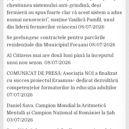
chestiunea sistemului anti-grindină, deși
fermierii au spus foarte clar că acest sistem a adus
numai nenorociri”, susține Vasilică Pamfil, unul
din liderii fermierilor vrânceni
08/07/2026
Se prelungesc contractele pentru parcările
rezidențiale din Municipiul Focșani
08/07/2026
AI Citizens mai are două luni până la începutul
unui nou sezon.
08/07/2026
COMUNICAT DE PRESĂ: Asociația NOI a finalizat
cu succes proiectul Erasmus+ dedicat dezvoltării
competențelor formatorilor în educația adulților
07/07/2026
Daniel Sava, Campion Mondial la Aritmetică
Mentală și Campion Național al României la Șah
03/07/2026