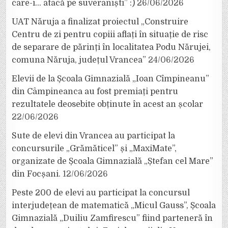
care-i… atacă pe suveraniști” :)
26/06/2026
UAT Năruja a finalizat proiectul „Construire
Centru de zi pentru copiii aflați în situație de risc
de separare de părinți în localitatea Podu Nărujei,
comuna Năruja, județul Vrancea”
24/06/2026
Elevii de la Școala Gimnazială „Ioan Cîmpineanu”
din Câmpineanca au fost premiați pentru
rezultatele deosebite obținute în acest an școlar
22/06/2026
Sute de elevi din Vrancea au participat la
concursurile „Grămăticel” și „MaxiMate”,
organizate de Școala Gimnazială „Ștefan cel Mare”
din Focșani.
12/06/2026
Peste 200 de elevi au participat la concursul
interjudețean de matematică „Micul Gauss”, Școala
Gimnazială „Duiliu Zamfirescu” fiind parteneră în