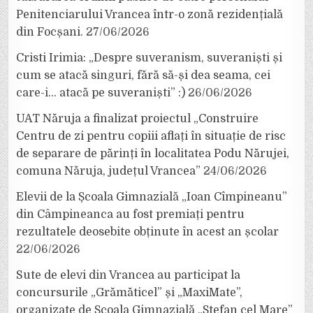
Penitenciarului Vrancea într-o zonă rezidențială
din Focșani.
27/06/2026
Cristi Irimia: „Despre suveranism, suveraniști și
cum se atacă singuri, fără să-și dea seama, cei
care-i… atacă pe suveraniști” :)
26/06/2026
UAT Năruja a finalizat proiectul „Construire
Centru de zi pentru copiii aflați în situație de risc
de separare de părinți în localitatea Podu Nărujei,
comuna Năruja, județul Vrancea”
24/06/2026
Elevii de la Școala Gimnazială „Ioan Cîmpineanu”
din Câmpineanca au fost premiați pentru
rezultatele deosebite obținute în acest an școlar
22/06/2026
Sute de elevi din Vrancea au participat la
concursurile „Grămăticel” și „MaxiMate”,
organizate de Școala Gimnazială „Ștefan cel Mare”