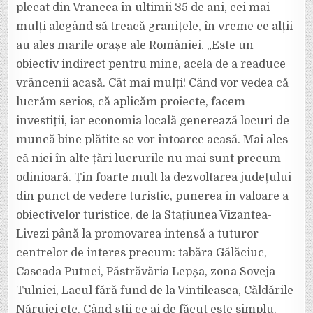
plecat din Vrancea în ultimii 35 de ani, cei mai
mulți alegând să treacă granițele, în vreme ce alții
au ales marile orașe ale României. „Este un
obiectiv indirect pentru mine, acela de a readuce
vrâncenii acasă. Cât mai mulți! Când vor vedea că
lucrăm serios, că aplicăm proiecte, facem
investiții, iar economia locală generează locuri de
muncă bine plătite se vor întoarce acasă. Mai ales
că nici în alte țări lucrurile nu mai sunt precum
odinioară. Țin foarte mult la dezvoltarea județului
din punct de vedere turistic, punerea în valoare a
obiectivelor turistice, de la Stațiunea Vizantea-
Livezi până la promovarea intensă a tuturor
centrelor de interes precum: tabăra Gălăciuc,
Cascada Putnei, Păstrăvăria Lepșa, zona Soveja –
Tulnici, Lacul fără fund de la Vintileasca, Căldările
Nărujei etc. Când știi ce ai de făcut este simplu.