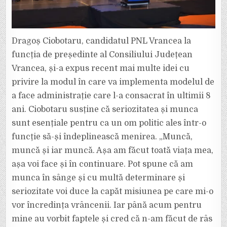
DE
ZI”.
Dragoș Ciobotaru, candidatul PNL Vrancea la
funcția de președinte al Consiliului Județean
Vrancea, și-a expus recent mai multe idei cu
privire la modul în care va implementa modelul de
a face administrație care l-a consacrat în ultimii 8
ani. Ciobotaru susține că seriozitatea și munca
sunt esențiale pentru ca un om politic ales într-o
funcție să-și îndeplinească menirea. „Muncă,
muncă și iar muncă. Așa am făcut toată viața mea,
așa voi face și în continuare. Pot spune că am
munca în sânge și cu multă determinare și
seriozitate voi duce la capăt misiunea pe care mi-o
vor încredința vrâncenii. Iar până acum pentru
mine au vorbit faptele și cred că n-am făcut de râs