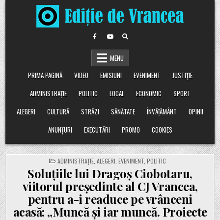
Skip
to
content
MENU
PRIMA PAGINĂ
VIDEO
EMISIUNI
EVENIMENT
JUSTIȚIE
ADMINISTRAȚIE
POLITIC
LOCAL
ECONOMIC
SPORT
ALEGERI
CULTURĂ
STRĂZI
SĂNĂTATE
ÎNVĂȚĂMÂNT
OPINII
ANUNȚURI
EXECUTĂRI
PROMO
COOKIES
POSTED
ADMINISTRAȚIE
,
ALEGERI
,
EVENIMENT
,
POLITIC
IN
Soluțiile lui Dragoș Ciobotaru,
viitorul președinte al CJ Vrancea,
pentru a-i readuce pe vrânceni
acasă: „Muncă și iar muncă. Proiecte