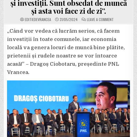
și investiții. Sunt obsedat de muncă
și asta voi face zi de zi”.
ON
EDITIEDEVRANCEA
31/05/2024
LEAVE A COMMENT
SOLUȚIILE
LUI
DRAGOȘ
„Când vor vedea că lucrăm serios, că facem
CIOBOTARU,
VIITORUL
investiții în toate comunele, iar economia
PREȘEDINTE
AL
locală va genera locuri de muncă bine plătite,
CJ
VRANCEA,
prietenii și rudele noastre se vor întoarce
PENTRU
A-
I
acasă!” – Dragoș Ciobotaru, președinte PNL
READUCE
PE
Vrancea.
VRÂNCENI
ACASĂ:
„MUNCĂ
ȘI
IAR
MUNCĂ.
PROIECTE
ȘI
INVESTIȚII.
SUNT
OBSEDAT
DE
MUNCĂ
ȘI
ASTA
VOI
FACE
ZI