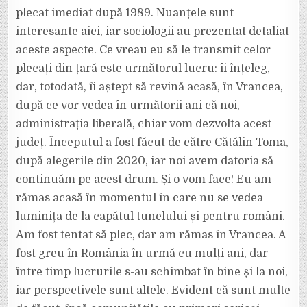
plecat imediat după 1989. Nuanțele sunt
interesante aici, iar sociologii au prezentat detaliat
aceste aspecte. Ce vreau eu să le transmit celor
plecați din țară este următorul lucru: îi înțeleg,
dar, totodată, îi aștept să revină acasă, în Vrancea,
după ce vor vedea în următorii ani că noi,
administrația liberală, chiar vom dezvolta acest
județ. Începutul a fost făcut de către Cătălin Toma,
după alegerile din 2020, iar noi avem datoria să
continuăm pe acest drum. Și o vom face! Eu am
rămas acasă în momentul în care nu se vedea
luminița de la capătul tunelului și pentru români.
Am fost tentat să plec, dar am rămas în Vrancea. A
fost greu în România în urmă cu mulți ani, dar
între timp lucrurile s-au schimbat în bine și la noi,
iar perspectivele sunt altele. Evident că sunt multe