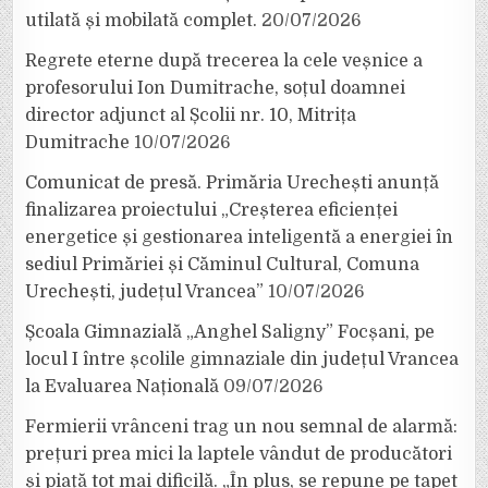
utilată și mobilată complet.
20/07/2026
Regrete eterne după trecerea la cele veșnice a
profesorului Ion Dumitrache, soțul doamnei
director adjunct al Școlii nr. 10, Mitrița
Dumitrache
10/07/2026
Comunicat de presă. Primăria Urechești anunță
finalizarea proiectului „Creșterea eficienței
energetice și gestionarea inteligentă a energiei în
sediul Primăriei și Căminul Cultural, Comuna
Urechești, județul Vrancea”
10/07/2026
Școala Gimnazială „Anghel Saligny” Focșani, pe
locul I între școlile gimnaziale din județul Vrancea
la Evaluarea Națională
09/07/2026
Fermierii vrânceni trag un nou semnal de alarmă:
prețuri prea mici la laptele vândut de producători
și piață tot mai dificilă. „În plus, se repune pe tapet