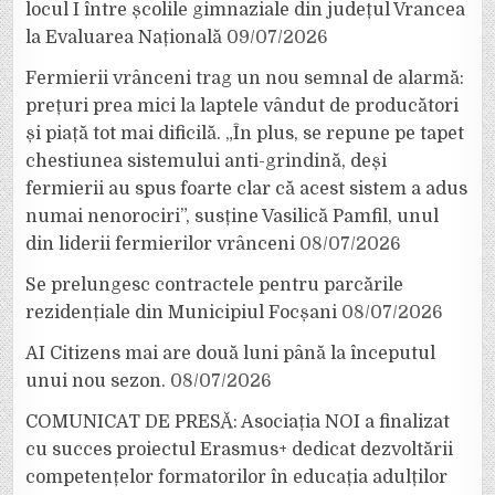
locul I între școlile gimnaziale din județul Vrancea
la Evaluarea Națională
09/07/2026
Fermierii vrânceni trag un nou semnal de alarmă:
prețuri prea mici la laptele vândut de producători
și piață tot mai dificilă. „În plus, se repune pe tapet
chestiunea sistemului anti-grindină, deși
fermierii au spus foarte clar că acest sistem a adus
numai nenorociri”, susține Vasilică Pamfil, unul
din liderii fermierilor vrânceni
08/07/2026
Se prelungesc contractele pentru parcările
rezidențiale din Municipiul Focșani
08/07/2026
AI Citizens mai are două luni până la începutul
unui nou sezon.
08/07/2026
COMUNICAT DE PRESĂ: Asociația NOI a finalizat
cu succes proiectul Erasmus+ dedicat dezvoltării
competențelor formatorilor în educația adulților