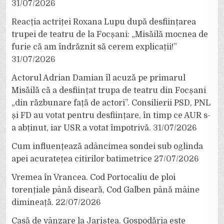
31/07/2026
Reacția actriței Roxana Lupu după desființarea
trupei de teatru de la Focșani: „Misăilă mocnea de
furie că am îndrăznit să cerem explicații!”
31/07/2026
Actorul Adrian Damian îl acuză pe primarul
Misăilă că a desființat trupa de teatru din Focșani
„din răzbunare față de actori”. Consilierii PSD, PNL
și FD au votat pentru desființare, în timp ce AUR s-
a abținut, iar USR a votat împotrivă.
31/07/2026
Cum influențează adâncimea sondei sub oglinda
apei acuratețea citirilor batimetrice
27/07/2026
Vremea în Vrancea. Cod Portocaliu de ploi
torențiale până diseară, Cod Galben până mâine
dimineață.
22/07/2026
Casă de vânzare la Jariștea. Gospodăria este