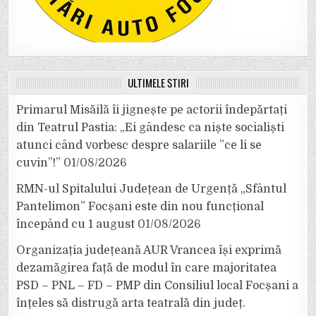
ULTIMELE ȘTIRI
Primarul Misăilă îi jignește pe actorii îndepărtați
din Teatrul Pastia: „Ei gândesc ca niște socialiști
atunci când vorbesc despre salariile ”ce li se
cuvin”!”
01/08/2026
RMN-ul Spitalului Județean de Urgență „Sfântul
Pantelimon” Focșani este din nou funcțional
începând cu 1 august
01/08/2026
Organizația județeană AUR Vrancea își exprimă
dezamăgirea față de modul în care majoritatea
PSD – PNL – FD – PMP din Consiliul local Focșani a
înțeles să distrugă arta teatrală din județ.