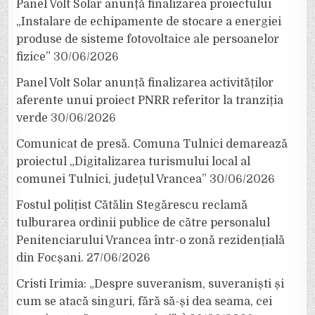
Panel Volt Solar anunță finalizarea proiectului
„Instalare de echipamente de stocare a energiei
produse de sisteme fotovoltaice ale persoanelor
fizice”
30/06/2026
Panel Volt Solar anunță finalizarea activităților
aferente unui proiect PNRR referitor la tranziția
verde
30/06/2026
Comunicat de presă. Comuna Tulnici demarează
proiectul „Digitalizarea turismului local al
comunei Tulnici, județul Vrancea”
30/06/2026
Fostul polițist Cătălin Stegărescu reclamă
tulburarea ordinii publice de către personalul
Penitenciarului Vrancea într-o zonă rezidențială
din Focșani.
27/06/2026
Cristi Irimia: „Despre suveranism, suveraniști și
cum se atacă singuri, fără să-și dea seama, cei