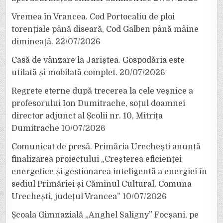
Vremea în Vrancea. Cod Portocaliu de ploi
torențiale până diseară, Cod Galben până mâine
dimineață.
22/07/2026
Casă de vânzare la Jariștea. Gospodăria este
utilată și mobilată complet.
20/07/2026
Regrete eterne după trecerea la cele veșnice a
profesorului Ion Dumitrache, soțul doamnei
director adjunct al Școlii nr. 10, Mitrița
Dumitrache
10/07/2026
Comunicat de presă. Primăria Urechești anunță
finalizarea proiectului „Creșterea eficienței
energetice și gestionarea inteligentă a energiei în
sediul Primăriei și Căminul Cultural, Comuna
Urechești, județul Vrancea”
10/07/2026
Școala Gimnazială „Anghel Saligny” Focșani, pe