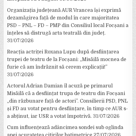
Organizația județeană AUR Vrancea își exprimă
dezamăgirea față de modul în care majoritatea
PSD – PNL – FD – PMP din Consiliul local Focșani a
înțeles să distrugă arta teatrală din județ.
31/07/2026
Reacția actriței Roxana Lupu după desființarea
trupei de teatru de la Focșani: „Misăilă mocnea de
furie că am îndrăznit să cerem explicații!”
31/07/2026
Actorul Adrian Damian îl acuză pe primarul
Misăilă că a desființat trupa de teatru din Focșani
„din răzbunare față de actori”. Consilierii PSD, PNL
și FD au votat pentru desființare, în timp ce AUR s-
a abținut, iar USR a votat împotrivă.
31/07/2026
Cum influențează adâncimea sondei sub oglinda
apei acuratețea citirilor batimetrice
27/07/2026