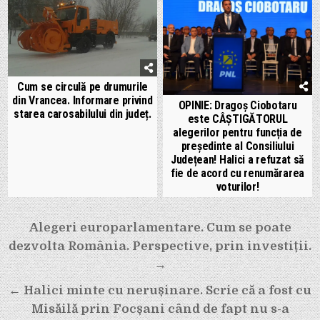
Cum se circulă pe drumurile
din Vrancea. Informare privind
OPINIE: Dragoș Ciobotaru
starea carosabilului din județ.
este CÂȘTIGĂTORUL
alegerilor pentru funcția de
președinte al Consiliului
Județean! Halici a refuzat să
fie de acord cu renumărarea
voturilor!
Navigare
Alegeri europarlamentare. Cum se poate
dezvolta România. Perspective, prin investiții.
în
→
articole
← Halici minte cu nerușinare. Scrie că a fost cu
Misăilă prin Focșani când de fapt nu s-a