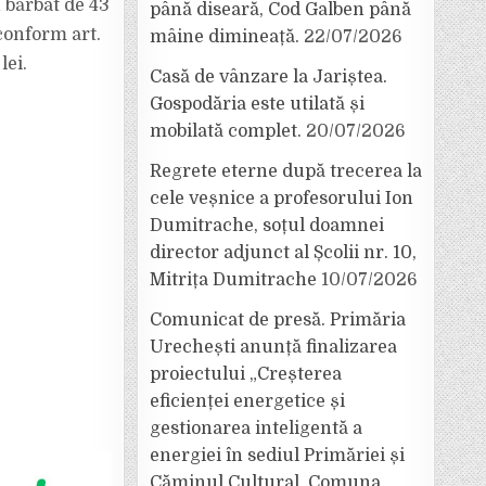
n bărbat de 43
până diseară, Cod Galben până
 conform art.
mâine dimineață.
22/07/2026
lei.
Casă de vânzare la Jariștea.
Gospodăria este utilată și
mobilată complet.
20/07/2026
Regrete eterne după trecerea la
cele veșnice a profesorului Ion
Dumitrache, soțul doamnei
director adjunct al Școlii nr. 10,
Mitrița Dumitrache
10/07/2026
Comunicat de presă. Primăria
Urechești anunță finalizarea
proiectului „Creșterea
eficienței energetice și
gestionarea inteligentă a
energiei în sediul Primăriei și
Căminul Cultural, Comuna