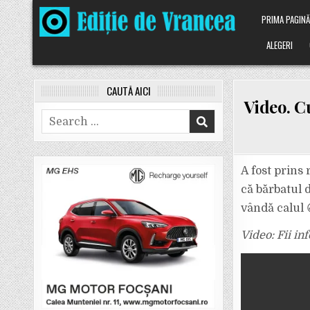
Skip
PRIMA PAGIN
to
content
ALEGERI
CAUTĂ AICI
Video. Cu
Search
for:
A fost prins 
că bărbatul d
vândă calul 
Video: Fii in