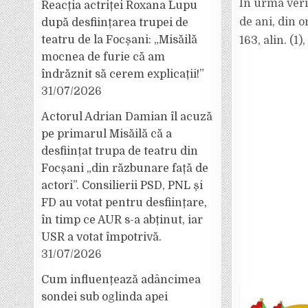
În urma verif
Reacția actriței Roxana Lupu
de ani, din 
după desființarea trupei de
teatru de la Focșani: „Misăilă
163, alin. (1
mocnea de furie că am
îndrăznit să cerem explicații!”
31/07/2026
Actorul Adrian Damian îl acuză
pe primarul Misăilă că a
desființat trupa de teatru din
Focșani „din răzbunare față de
actori”. Consilierii PSD, PNL și
FD au votat pentru desființare,
în timp ce AUR s-a abținut, iar
USR a votat împotrivă.
31/07/2026
Cum influențează adâncimea
sondei sub oglinda apei