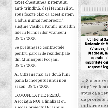
tapet chestiunea sistemului
anti-grindină, deși fermierii au
spus foarte clar că acest sistem
a adus numai nenorociri”,
susține Vasilică Pamfil, unul din
liderii fermierilor vrânceni
08/07/2026
Control al Gă
Naționale de 
Se prelungesc contractele
(Vrancea), 
Urechești, la
pentru parcările rezidențiale
operator d
din Municipiul Focșani
salubritate ca
08/07/2026
respectă le
AI Citizens mai are două luni
Navigar
până la începutul unui nou
← S-a enerva
în
sezon.
08/07/2026
după ce fost
articole
spus că a reu
COMUNICAT DE PRESĂ:
de proiecte 
Asociația NOI a finalizat cu
miliarde de 
succes proiectul Erasmus+