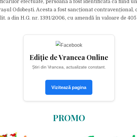
icărilor efectuate, persoana a fost identificată ca fiind u
orașul Odobești. Acesta a fost sancționat contravențional,
), lit. a din H.G. nr. 1391/2006, cu amendă în valoare de 405 
Ediție de Vrancea Online
Știri din Vrancea, actualizate constant.
Vizitează pagina
PROMO