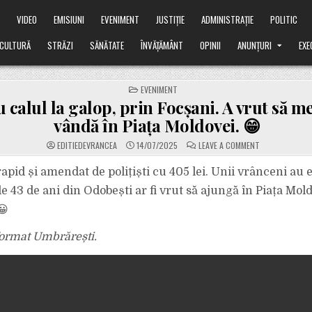
Ă
VIDEO
EMISIUNI
EVENIMENT
JUSTIȚIE
ADMINISTRAȚIE
POLITIC
CULTURĂ
STRĂZI
SĂNĂTATE
ÎNVĂȚĂMÂNT
OPINII
ANUNȚURI
EXE
POSTED
EVENIMENT
IN
 calul la galop, prin Focșani. A vrut să m
vândă în Piața Moldovei. 😁
ON
EDITIEDEVRANCEA
14/07/2025
LEAVE A COMMENT
VIDEO.
CU
CALUL
rapid și amendat de polițiști cu 405 lei. Unii vrânceni au 
LA
GALOP,
e 43 de ani din Odobești ar fi vrut să ajungă în Piața Mol
PRIN
FOCȘANI.
😀
A
VRUT
SĂ
format Umbrărești.
MEARGĂ
SĂ-
L
VÂNDĂ
ÎN
PIAȚA
MOLDOVEI.
😁