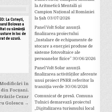
la Aritmetică Mentală și
Campion Național al României
la Șah
03/07/2026
EO: La Cotești,
marul Bolovan a
Panel Volt Solar anunță
ltat cu sămânță
usture în loc de
finalizarea proiectului
trat de uzură.
„Instalare de echipamente de
stocare a energiei produse de
sisteme fotovoltaice ale
persoanelor fizice”
30/06/2026
Panel Volt Solar anunță
finalizarea activităților aferente
unui proiect PNRR referitor la
 Modificări în
tranziția verde
30/06/2026
 din Focșani.
Comunicat de presă. Comuna
trăzile Cezar
Tulnici demarează proiectul
dru Golescu →
„Digitalizarea turismului local