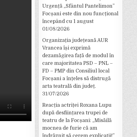
Urgență „Sfântul Pantelimon”
Focșani este din nou funcțional
începând cu 1 august
01/08/2026
Organizația județeană AUR
Vrancea își exprimă
dezamăgirea față de modul în
care majoritatea PSD – PNL –
FD – PMP din Consiliul local
Focșani a înțeles să distrugă
arta teatrală din județ.
31/07/2026
Reacția actriței Roxana Lupu
după desființarea trupei de
teatru de la Focșani: „Misăilă
mocnea de furie că am
îndrăznit să cerem explicații!”