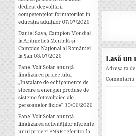
dedicat dezvoltării
competențelor formatorilor în
educația adulților
07/07/2026
Daniel Sava, Campion Mondial
la Aritmetică Mentală și
Campion Național al României
Lasă un 
la Șah
03/07/2026
Panel Volt Solar anunță
Adresa ta de 
finalizarea proiectului
Comentariu
„Instalare de echipamente de
stocare a energiei produse de
sisteme fotovoltaice ale
persoanelor fizice”
30/06/2026
Panel Volt Solar anunță
finalizarea activităților aferente
unui proiect PNRR referitor la