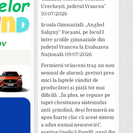
Urechești, județul Vrancea”
10/07/2026
Școala Gimnazială „Anghel
Saligny” Focșani, pe locul I
între școlile gimnaziale din
județul Vrancea la Evaluarea
Națională
09/07/2026
Fermierii vrânceni trag un nou
semnal de alarmă: prețuri prea
mici la laptele vândut de
producători și piață tot mai
dificilă. „În plus, se repune pe
tapet chestiunea sistemului
anti-grindină, deși fermierii au
spus foarte clar că acest sistem
a adus numai nenorociri”,
susține Vasilică Pamfil, unul din