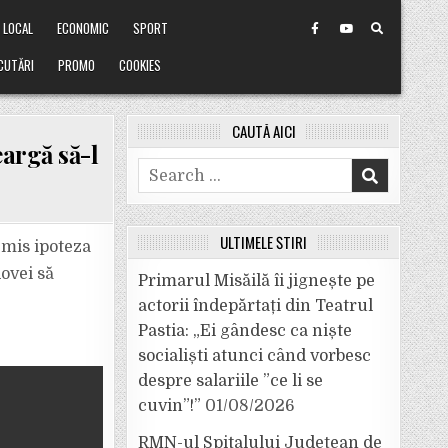
LOCAL
ECONOMIC
SPORT
CUTĂRI
PROMO
COOKIES
CAUTĂ AICI
eargă să-l
Search
for:
ULTIMELE ȘTIRI
emis ipoteza
dovei să
Primarul Misăilă îi jignește pe
actorii îndepărtați din Teatrul
Pastia: „Ei gândesc ca niște
socialiști atunci când vorbesc
despre salariile ”ce li se
cuvin”!”
01/08/2026
RMN-ul Spitalului Județean de