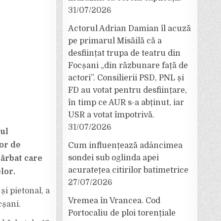
31/07/2026
Actorul Adrian Damian îl acuză
pe primarul Misăilă că a
desființat trupa de teatru din
Focșani „din răzbunare față de
actori”. Consilierii PSD, PNL și
FD au votat pentru desființare,
în timp ce AUR s-a abținut, iar
USR a votat împotrivă.
31/07/2026
rul
lor de
Cum influențează adâncimea
sondei sub oglinda apei
bărbat care
acuratețea citirilor batimetrice
lor.
27/07/2026
și pietonal, a
Vremea în Vrancea. Cod
cșani.
Portocaliu de ploi torențiale