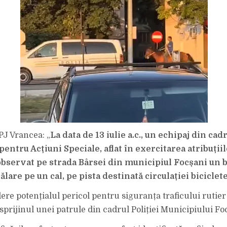
J Vrancea: „
La data de 13 iulie a.c., un echipaj din cad
pentru Acțiuni Speciale, aflat în exercitarea atribuții
 observat pe strada Bârsei din municipiul Focșani un 
ălare pe un cal, pe pista destinată circulației biciclete
re potențialul pericol pentru siguranța traficului rutier 
t sprijinul unei patrule din cadrul Poliției Municipiului Fo