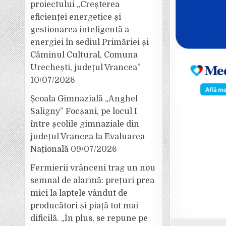
proiectului „Creșterea
eficienței energetice și
gestionarea inteligentă a
energiei în sediul Primăriei și
Căminul Cultural, Comuna
Urechești, județul Vrancea”
10/07/2026
Școala Gimnazială „Anghel
Saligny” Focșani, pe locul I
între școlile gimnaziale din
județul Vrancea la Evaluarea
Națională
09/07/2026
Fermierii vrânceni trag un nou
semnal de alarmă: prețuri prea
mici la laptele vândut de
producători și piață tot mai
dificilă. „În plus, se repune pe