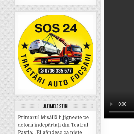
ULTIMELE ȘTIRI
Primarul Misăilă îi jignește pe
actorii îndepărtați din Teatrul
Pastia: „Ei gândesc ca niște