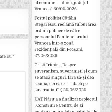
al comunei Tulnici, județul
Vrancea”
30/06/2026
Fostul polițist Cătălin
Stegărescu reclamă tulburarea
ordinii publice de către
personalul Penitenciarului
Vrancea într-o zonă
rezidențială din Focșani.
27/06/2026
cate cu
*
Cristi Irimia: „Despre
suveranism, suveraniști și cum
se atacă singuri, fără să-și dea
seama, cei care-i… atacă pe
suveraniști” :)
26/06/2026
UAT Năruja a finalizat proiectul
„Construire Centru de zi
pentru copiii aflați în situație de