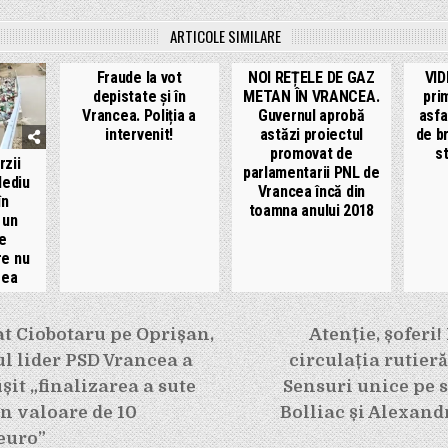
ARTICOLE SIMILARE
Fraude la vot
NOI REȚELE DE GAZ
VID
depistate și în
METAN ÎN VRANCEA.
pri
Vrancea. Poliția a
Guvernul aprobă
asfa
intervenit!
astăzi proiectul
de br
promovat de
s
rzii
parlamentarii PNL de
Mediu
Vrancea încă din
în
toamna anului 2018
 un
e
re nu
gea
e
t Ciobotaru pe Oprișan,
Atenție, șoferi!
ul lider PSD Vrancea a
circulația rutieră
șit „finalizarea a sute
Sensuri unice pe s
în valoare de 10
Bolliac și Alexan
euro”