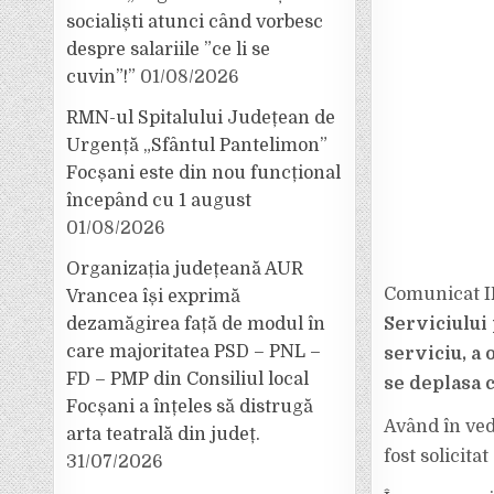
socialiști atunci când vorbesc
despre salariile ”ce li se
cuvin”!”
01/08/2026
RMN-ul Spitalului Județean de
Urgență „Sfântul Pantelimon”
Focșani este din nou funcțional
începând cu 1 august
01/08/2026
Organizația județeană AUR
Comunicat IP
Vrancea își exprimă
dezamăgirea față de modul în
Serviciului 
care majoritatea PSD – PNL –
serviciu, a
FD – PMP din Consiliul local
se deplasa c
Focșani a înțeles să distrugă
Având în vede
arta teatrală din județ.
fost solicita
31/07/2026