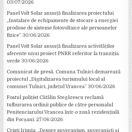
03/07/2026
Panel Volt Solar anunță finalizarea proiectului
„Instalare de echipamente de stocare a energiei
produse de sisteme fotovoltaice ale persoanelor
fizice”
30/06/2026
Panel Volt Solar anunță finalizarea activităților
aferente unui proiect PNRR referitor la tranziția
verde
30/06/2026
Comunicat de presă. Comuna Tulnici demarează
proiectul „Digitalizarea turismului local al
comunei Tulnici, județul Vrancea”
30/06/2026
Fostul polițist Cătălin Stegărescu reclamă
tulburarea ordinii publice de către personalul
Penitenciarului Vrancea într-o zonă rezidențială
din Focșani.
27/06/2026
Cristi Irimia: „Despre suveranism, suveraniști și