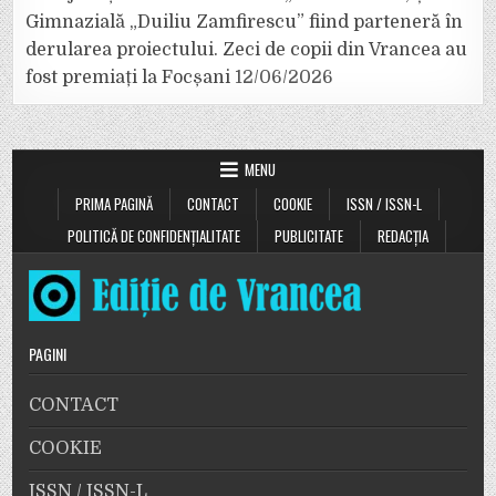
Gimnazială „Duiliu Zamfirescu” fiind parteneră în
derularea proiectului. Zeci de copii din Vrancea au
fost premiați la Focșani
12/06/2026
MENU
PRIMA PAGINĂ
CONTACT
COOKIE
ISSN / ISSN-L
POLITICĂ DE CONFIDENȚIALITATE
PUBLICITATE
REDACȚIA
PAGINI
CONTACT
COOKIE
ISSN / ISSN-L