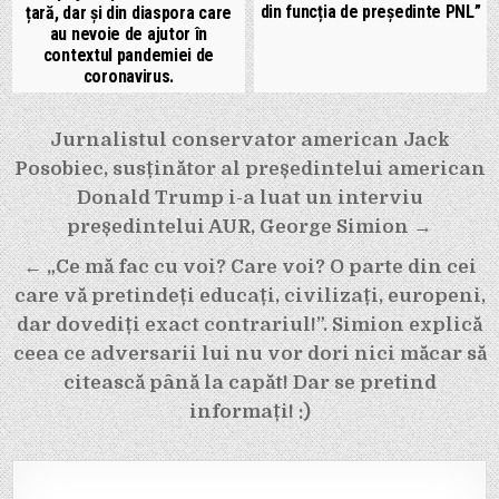
din funcția de președinte PNL”
țară, dar și din diaspora care
au nevoie de ajutor în
contextul pandemiei de
coronavirus.
Navigare
Jurnalistul conservator american Jack
în
Posobiec, susținător al președintelui american
articole
Donald Trump i-a luat un interviu
președintelui AUR, George Simion →
← „Ce mă fac cu voi? Care voi? O parte din cei
care vă pretindeți educați, civilizați, europeni,
dar dovediți exact contrariul!”. Simion explică
ceea ce adversarii lui nu vor dori nici măcar să
citească până la capăt! Dar se pretind
informați! :)