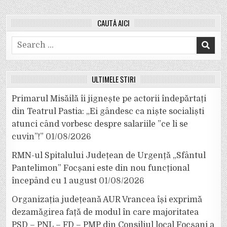
CAUTĂ AICI
Search
for:
ULTIMELE ȘTIRI
Primarul Misăilă îi jignește pe actorii îndepărtați
din Teatrul Pastia: „Ei gândesc ca niște socialiști
atunci când vorbesc despre salariile ”ce li se
cuvin”!”
01/08/2026
RMN-ul Spitalului Județean de Urgență „Sfântul
Pantelimon” Focșani este din nou funcțional
începând cu 1 august
01/08/2026
Organizația județeană AUR Vrancea își exprimă
dezamăgirea față de modul în care majoritatea
PSD – PNL – FD – PMP din Consiliul local Focșani a