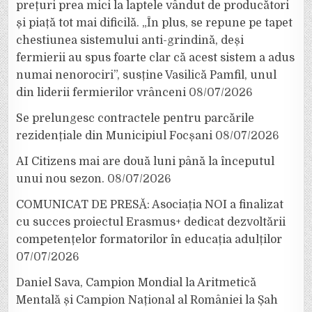
prețuri prea mici la laptele vândut de producători
și piață tot mai dificilă. „În plus, se repune pe tapet
chestiunea sistemului anti-grindină, deși
fermierii au spus foarte clar că acest sistem a adus
numai nenorociri”, susține Vasilică Pamfil, unul
din liderii fermierilor vrânceni
08/07/2026
Se prelungesc contractele pentru parcările
rezidențiale din Municipiul Focșani
08/07/2026
AI Citizens mai are două luni până la începutul
unui nou sezon.
08/07/2026
COMUNICAT DE PRESĂ: Asociația NOI a finalizat
cu succes proiectul Erasmus+ dedicat dezvoltării
competențelor formatorilor în educația adulților
07/07/2026
Daniel Sava, Campion Mondial la Aritmetică
Mentală și Campion Național al României la Șah