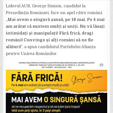
SIMION:
„FĂRĂ
Liderul AUR, George Simion, candidat la
FRICĂ!
PE
Președinția României, face un apel către români:
4
MAI
„
Mai avem o singură șansă, pe 18 mai. Pe 4 mai
AM
ARĂTAT
am arătat că suntem mulți și uniți. Nu vă lăsați
CĂ
SUNTEM
MULȚI
intimidați și manipulați! Fără frică, dragi
ȘI
UNIȚI!
români! Convinge și alți români să ne fie
NU
TE
alături!
”, a spus candidatul Partidului Alianța
LĂSA
MANIPULAT!”
pentru Unirea Românilor.