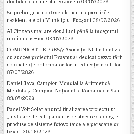
din liderii fermierilor vrânceni
08/07/2026
Se prelungesc contractele pentru parcările
rezidențiale din Municipiul Focșani
08/07/2026
AI Citizens mai are două luni până la începutul
unui nou sezon.
08/07/2026
COMUNICAT DE PRESĂ: Asociația NOI a finalizat
cu succes proiectul Erasmus+ dedicat dezvoltării
competențelor formatorilor în educația adulților
07/07/2026
Daniel Sava, Campion Mondial la Aritmetică
Mentală și Campion Național al României la Șah
03/07/2026
Panel Volt Solar anunță finalizarea proiectului
„Instalare de echipamente de stocare a energiei
produse de sisteme fotovoltaice ale persoanelor
fizice”
30/06/2026