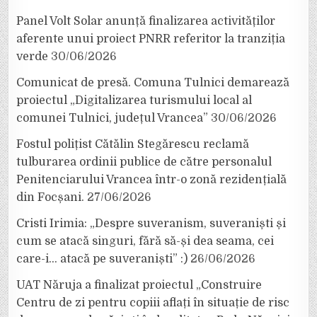
Panel Volt Solar anunță finalizarea activităților
aferente unui proiect PNRR referitor la tranziția
verde
30/06/2026
Comunicat de presă. Comuna Tulnici demarează
proiectul „Digitalizarea turismului local al
comunei Tulnici, județul Vrancea”
30/06/2026
Fostul polițist Cătălin Stegărescu reclamă
tulburarea ordinii publice de către personalul
Penitenciarului Vrancea într-o zonă rezidențială
din Focșani.
27/06/2026
Cristi Irimia: „Despre suveranism, suveraniști și
cum se atacă singuri, fără să-și dea seama, cei
care-i… atacă pe suveraniști” :)
26/06/2026
UAT Năruja a finalizat proiectul „Construire
Centru de zi pentru copiii aflați în situație de risc