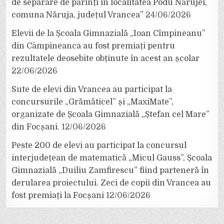
de separare de părinți în localitatea Podu Nărujei,
comuna Năruja, județul Vrancea”
24/06/2026
Elevii de la Școala Gimnazială „Ioan Cîmpineanu”
din Câmpineanca au fost premiați pentru
rezultatele deosebite obținute în acest an școlar
22/06/2026
Sute de elevi din Vrancea au participat la
concursurile „Grămăticel” și „MaxiMate”,
organizate de Școala Gimnazială „Ștefan cel Mare”
din Focșani.
12/06/2026
Peste 200 de elevi au participat la concursul
interjudețean de matematică „Micul Gauss”, Școala
Gimnazială „Duiliu Zamfirescu” fiind parteneră în
derularea proiectului. Zeci de copii din Vrancea au
fost premiați la Focșani
12/06/2026