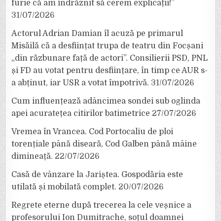
furie că am îndrăznit să cerem explicații!”
31/07/2026
Actorul Adrian Damian îl acuză pe primarul
Misăilă că a desființat trupa de teatru din Focșani
„din răzbunare față de actori”. Consilierii PSD, PNL
și FD au votat pentru desființare, în timp ce AUR s-
a abținut, iar USR a votat împotrivă.
31/07/2026
Cum influențează adâncimea sondei sub oglinda
apei acuratețea citirilor batimetrice
27/07/2026
Vremea în Vrancea. Cod Portocaliu de ploi
torențiale până diseară, Cod Galben până mâine
dimineață.
22/07/2026
Casă de vânzare la Jariștea. Gospodăria este
utilată și mobilată complet.
20/07/2026
Regrete eterne după trecerea la cele veșnice a
profesorului Ion Dumitrache, soțul doamnei