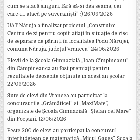
cum se atacă singuri, fără să-și dea seama, cei
care-i… atacă pe suveraniști” :)
26/06/2026
UAT Năruja a finalizat proiectul „Construire
Centru de zi pentru copiii aflați în situație de risc
de separare de părinți în localitatea Podu Nărujei,
comuna Năruja, județul Vrancea”
24/06/2026
Elevii de la Școala Gimnazială „Ioan Cîmpineanu”
din Câmpineanca au fost premiați pentru
rezultatele deosebite obținute în acest an școlar
22/06/2026
Sute de elevi din Vrancea au participat la
concursurile „Grămăticel” și „MaxiMate”,
organizate de Școala Gimnazială „Ștefan cel Mare”
din Focșani.
12/06/2026
Peste 200 de elevi au participat la concursul
interjudețean de matematică „Micul Gauss”, Școala