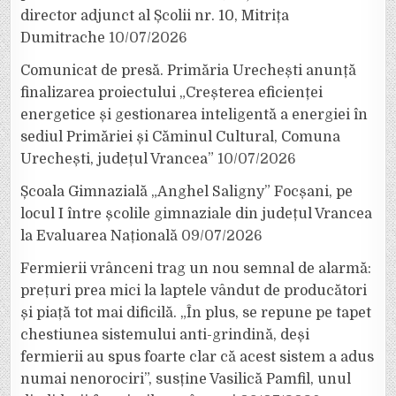
director adjunct al Școlii nr. 10, Mitrița
Dumitrache
10/07/2026
Comunicat de presă. Primăria Urechești anunță
finalizarea proiectului „Creșterea eficienței
energetice și gestionarea inteligentă a energiei în
sediul Primăriei și Căminul Cultural, Comuna
Urechești, județul Vrancea”
10/07/2026
Școala Gimnazială „Anghel Saligny” Focșani, pe
locul I între școlile gimnaziale din județul Vrancea
la Evaluarea Națională
09/07/2026
Fermierii vrânceni trag un nou semnal de alarmă:
prețuri prea mici la laptele vândut de producători
și piață tot mai dificilă. „În plus, se repune pe tapet
chestiunea sistemului anti-grindină, deși
fermierii au spus foarte clar că acest sistem a adus
numai nenorociri”, susține Vasilică Pamfil, unul