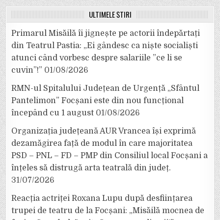
ULTIMELE ȘTIRI
Primarul Misăilă îi jignește pe actorii îndepărtați
din Teatrul Pastia: „Ei gândesc ca niște socialiști
atunci când vorbesc despre salariile ”ce li se
cuvin”!”
01/08/2026
RMN-ul Spitalului Județean de Urgență „Sfântul
Pantelimon” Focșani este din nou funcțional
începând cu 1 august
01/08/2026
Organizația județeană AUR Vrancea își exprimă
dezamăgirea față de modul în care majoritatea
PSD – PNL – FD – PMP din Consiliul local Focșani a
înțeles să distrugă arta teatrală din județ.
31/07/2026
Reacția actriței Roxana Lupu după desființarea
trupei de teatru de la Focșani: „Misăilă mocnea de