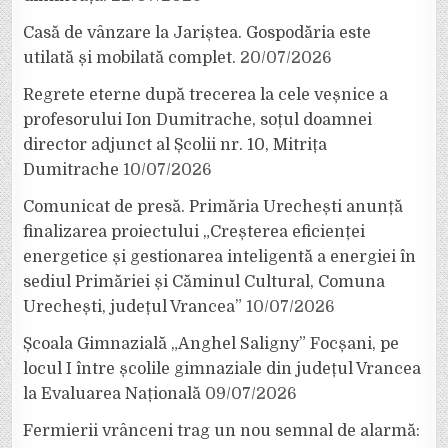
Casă de vânzare la Jariștea. Gospodăria este
utilată și mobilată complet.
20/07/2026
Regrete eterne după trecerea la cele veșnice a
profesorului Ion Dumitrache, soțul doamnei
director adjunct al Școlii nr. 10, Mitrița
Dumitrache
10/07/2026
Comunicat de presă. Primăria Urechești anunță
finalizarea proiectului „Creșterea eficienței
energetice și gestionarea inteligentă a energiei în
sediul Primăriei și Căminul Cultural, Comuna
Urechești, județul Vrancea”
10/07/2026
Școala Gimnazială „Anghel Saligny” Focșani, pe
locul I între școlile gimnaziale din județul Vrancea
la Evaluarea Națională
09/07/2026
Fermierii vrânceni trag un nou semnal de alarmă: