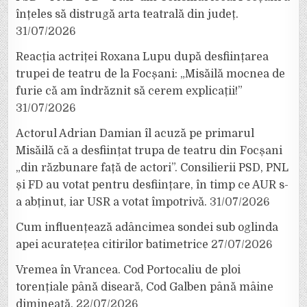
înțeles să distrugă arta teatrală din județ.
31/07/2026
Reacția actriței Roxana Lupu după desființarea
trupei de teatru de la Focșani: „Misăilă mocnea de
furie că am îndrăznit să cerem explicații!”
31/07/2026
Actorul Adrian Damian îl acuză pe primarul
Misăilă că a desființat trupa de teatru din Focșani
„din răzbunare față de actori”. Consilierii PSD, PNL
și FD au votat pentru desființare, în timp ce AUR s-
a abținut, iar USR a votat împotrivă.
31/07/2026
Cum influențează adâncimea sondei sub oglinda
apei acuratețea citirilor batimetrice
27/07/2026
Vremea în Vrancea. Cod Portocaliu de ploi
torențiale până diseară, Cod Galben până mâine
dimineață.
22/07/2026