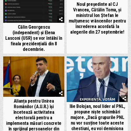
Noul președinte al CJ
Vrancea, Cătălin Toma, și
ministrul Ion Ștefan le
mulțumesc vrâncenilor pentru
încrederea acordată la
Călin Georgescu
alegerile din 27 septembrie!
(independent) și Elena
Lasconi (USR) se vor întâlni în
finala prezidențială din 8
decembrie.
Alianța pentru Unirea
Ilie Bolojan, noul lider al PNL,
Românilor (A.U.R.) își
propune niște schimbări
încetează activitatea
majore. „Dacă grupurile PNL
electorală pentru a
nu vor susține toate aceste
implementa măsuri concrete
chestiuni, eu voi demisiona
în sprijinul persoanelor din