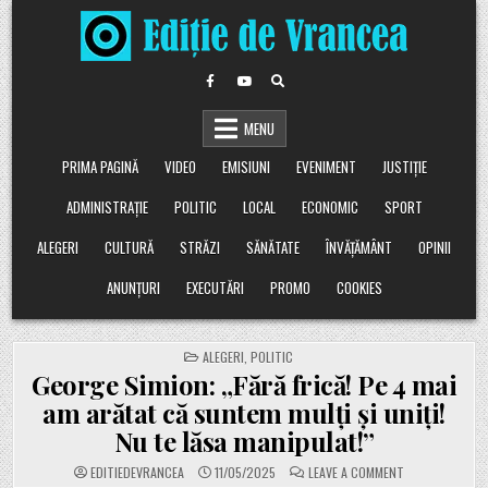
Skip
to
content
MENU
PRIMA PAGINĂ
VIDEO
EMISIUNI
EVENIMENT
JUSTIȚIE
ADMINISTRAȚIE
POLITIC
LOCAL
ECONOMIC
SPORT
ALEGERI
CULTURĂ
STRĂZI
SĂNĂTATE
ÎNVĂȚĂMÂNT
OPINII
ANUNȚURI
EXECUTĂRI
PROMO
COOKIES
POSTED
ALEGERI
,
POLITIC
IN
George Simion: „Fără frică! Pe 4 mai
am arătat că suntem mulți și uniți!
Nu te lăsa manipulat!”
ON
EDITIEDEVRANCEA
11/05/2025
LEAVE A COMMENT
GEORGE