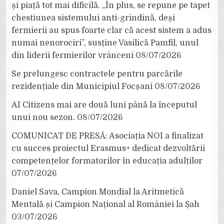
și piață tot mai dificilă. „În plus, se repune pe tapet
chestiunea sistemului anti-grindină, deși
fermierii au spus foarte clar că acest sistem a adus
numai nenorociri”, susține Vasilică Pamfil, unul
din liderii fermierilor vrânceni
08/07/2026
Se prelungesc contractele pentru parcările
rezidențiale din Municipiul Focșani
08/07/2026
AI Citizens mai are două luni până la începutul
unui nou sezon.
08/07/2026
COMUNICAT DE PRESĂ: Asociația NOI a finalizat
cu succes proiectul Erasmus+ dedicat dezvoltării
competențelor formatorilor în educația adulților
07/07/2026
Daniel Sava, Campion Mondial la Aritmetică
Mentală și Campion Național al României la Șah
03/07/2026