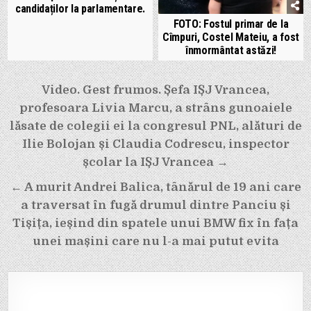
candidaților la parlamentare.
FOTO: Fostul primar de la
Cîmpuri, Costel Mateiu, a fost
înmormântat astăzi!
Navigare
Video. Gest frumos. Șefa IȘJ Vrancea,
în
profesoara Livia Marcu, a strâns gunoaiele
articole
lăsate de colegii ei la congresul PNL, alături de
Ilie Bolojan și Claudia Codrescu, inspector
școlar la IȘJ Vrancea →
← A murit Andrei Balica, tânărul de 19 ani care
a traversat în fugă drumul dintre Panciu și
Tișița, ieșind din spatele unui BMW fix în fața
unei mașini care nu l-a mai putut evita