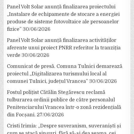
Panel Volt Solar anunță finalizarea proiectului
„Instalare de echipamente de stocare a energiei
produse de sisteme fotovoltaice ale persoanelor
fizice”
30/06/2026
Panel Volt Solar anunță finalizarea activităților
aferente unui proiect PNRR referitor la tranziția
verde
30/06/2026
Comunicat de presă. Comuna Tulnici demarează
proiectul „Digitalizarea turismului local al
comunei Tulnici, județul Vrancea”
30/06/2026
Fostul polițist Cătălin Stegărescu reclamă
tulburarea ordinii publice de către personalul
Penitenciarului Vrancea într-o zonă rezidențială
din Focșani.
27/06/2026
Cristi Irimia: „Despre suveranism, suveraniști și
cum se atacă singuri, fără să-și dea seama, cei