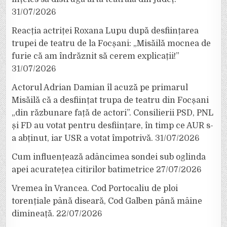
31/07/2026
Reacția actriței Roxana Lupu după desființarea
trupei de teatru de la Focșani: „Misăilă mocnea de
furie că am îndrăznit să cerem explicații!”
31/07/2026
Actorul Adrian Damian îl acuză pe primarul
Misăilă că a desființat trupa de teatru din Focșani
„din răzbunare față de actori”. Consilierii PSD, PNL
și FD au votat pentru desființare, în timp ce AUR s-
a abținut, iar USR a votat împotrivă.
31/07/2026
Cum influențează adâncimea sondei sub oglinda
apei acuratețea citirilor batimetrice
27/07/2026
Vremea în Vrancea. Cod Portocaliu de ploi
torențiale până diseară, Cod Galben până mâine
dimineață.
22/07/2026