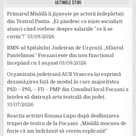
ULTIMELE ȘTIRI
Primarul Misăilă îi jignește pe actorii îndepărtați
din Teatrul Pastia: „Ei gândesc ca niște socialiști
atunci când vorbesc despre salariile ”ce li se
cuvin”!”
01/08/2026
RMN-ul Spitalului Județean de Urgență „Sfântul
Pantelimon” Focșani este din nou funcțional
începând cu 1 august
01/08/2026
Organizația județeană AUR Vrancea își exprimă
dezamăgirea față de modul în care majoritatea
PSD – PNL – FD – PMP din Consiliul local Focșani a
înțeles să distrugă arta teatrală din județ.
31/07/2026
Reacția actriței Roxana Lupu după desființarea
trupei de teatru de la Focșani: „Misăilă mocnea de
furie că am îndrăznit să cerem explicații!”