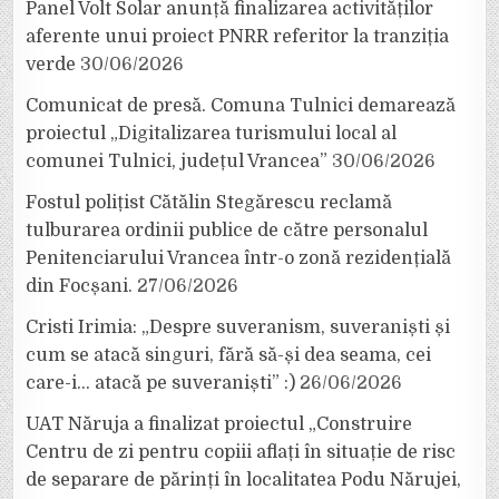
Panel Volt Solar anunță finalizarea activităților
aferente unui proiect PNRR referitor la tranziția
verde
30/06/2026
Comunicat de presă. Comuna Tulnici demarează
proiectul „Digitalizarea turismului local al
comunei Tulnici, județul Vrancea”
30/06/2026
Fostul polițist Cătălin Stegărescu reclamă
tulburarea ordinii publice de către personalul
Penitenciarului Vrancea într-o zonă rezidențială
din Focșani.
27/06/2026
Cristi Irimia: „Despre suveranism, suveraniști și
cum se atacă singuri, fără să-și dea seama, cei
care-i… atacă pe suveraniști” :)
26/06/2026
UAT Năruja a finalizat proiectul „Construire
Centru de zi pentru copiii aflați în situație de risc
de separare de părinți în localitatea Podu Nărujei,