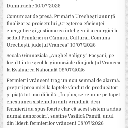
Dumitrache
10/07/2026
Comunicat de presă. Primăria Urechești anunță
finalizarea proiectului „Creșterea eficienței
energetice și gestionarea inteligentă a energiei în
sediul Primăriei și Căminul Cultural, Comuna
Urechești, județul Vrancea”
10/07/2026
Școala Gimnazială „Anghel Saligny” Focșani, pe
locul I între școlile gimnaziale din județul Vrancea
la Evaluarea Națională
09/07/2026
Fermierii vrânceni trag un nou semnal de alarmă:
prețuri prea mici la laptele vândut de producători
și piață tot mai dificilă. „În plus, se repune pe tapet
chestiunea sistemului anti-grindină, deși
fermierii au spus foarte clar că acest sistem a adus
numai nenorociri”, susține Vasilică Pamfil, unul
din liderii fermierilor vrânceni
08/07/2026