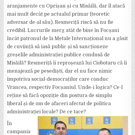
aranjamente cu Oprișan și cu Misăilă, dar îl atacă
mai mult decât pe actualul primar (teoretic
adversar de-al său), Resmeriță riscă să nu fie
credibil. Lucrurile merg atât de bine în Focșani
încât patronul de la Metale Internațional nu a găsit
de cuviință să iasă public și să sancționeze
greșelile administrației publice condusă de
Misăilă? Resmeriță îi reproșează lui Ciobotaru că îi
menajează pe pesediști, dar el nu face nimic
împotriva social-democraților care conduc
Vrancea, respectiv Focșaniul. Unde-i logica? Ce-l
reține să facă opoziție din postura de simplu
liberal și de om de afaceri afectat de politica
administrației locale? De ce tace?
În
campania