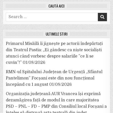
CAUTĂ AICI
Search
for:
ULTIMELE ȘTIRI
Primarul Misăilă îi jignește pe actorii îndepărtați
din Teatrul Pastia: „Ei gândesc ca niște socialiști
atunci când vorbesc despre salariile ”ce li se
cuvin”!”
01/08/2026
RMN-ul Spitalului Județean de Urgență „Sfântul
Pantelimon” Focșani este din nou funcțional
începând cu 1 august
01/08/2026
Organizația județeană AUR Vrancea își exprimă
dezamăgirea față de modul în care majoritatea
PSD – PNL – FD – PMP din Consiliul local Focșani a
înțeles să distrugă arta teatrală din județ.