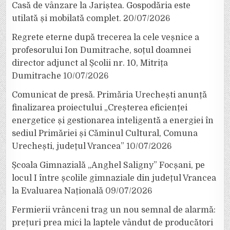
Casă de vânzare la Jariștea. Gospodăria este
utilată și mobilată complet.
20/07/2026
Regrete eterne după trecerea la cele veșnice a
profesorului Ion Dumitrache, soțul doamnei
director adjunct al Școlii nr. 10, Mitrița
Dumitrache
10/07/2026
Comunicat de presă. Primăria Urechești anunță
finalizarea proiectului „Creșterea eficienței
energetice și gestionarea inteligentă a energiei în
sediul Primăriei și Căminul Cultural, Comuna
Urechești, județul Vrancea”
10/07/2026
Școala Gimnazială „Anghel Saligny” Focșani, pe
locul I între școlile gimnaziale din județul Vrancea
la Evaluarea Națională
09/07/2026
Fermierii vrânceni trag un nou semnal de alarmă:
prețuri prea mici la laptele vândut de producători