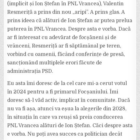
(implicit și Ion Ștefan în PNL Vrancea), Valentin
Resmeriță a prins din nou „aripi”. A prins glas. A
prins ideea că alături de Ion Ștefan ar putea prelua
puterea în PNL Vrancea. Despre asta e vorba. Dacă
ar fi interesat cu adevărat de focșăneni și de
vrânceni, Resmeriță ar fi săptămânal pe teren,
vorbind cu oamenii, făcând conferințe de presă,
sancționând multiplele erori făcute de
administrația PSD.
Eu asta îmi doresc de la cel care mi-a cerut votul
în 2024 pentru a fi primarul Focșaniului. Îmi
doresc să-l văd activ, implicat în comunitate. Dacă
nu va fi așa, atunci va eșua la alegerile din 2028,
în situația în care va reuși să preia conducerea
PNL Vrancea alături de Ion Ștefan. Căci despre asta
e vorba. Nu poți avea succes ca politician decât