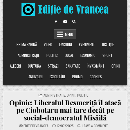
Skip
to
content
MENU
PRIMA PAGINĂ
VIDEO
EMISIUNI
EVENIMENT
JUSTIȚIE
ADMINISTRAȚIE
POLITIC
LOCAL
ECONOMIC
SPORT
ALEGERI
CULTURĂ
STRĂZI
SĂNĂTATE
ÎNVĂȚĂMÂNT
OPINII
ANUNȚURI
EXECUTĂRI
PROMO
COOKIES
POSTED
ADMINISTRAȚIE
,
OPINII
,
POLITIC
IN
Opinie: Liberalul Resmeriță îl atacă
pe Ciobotaru mai tare decât pe
social-democratul Misăilă
ON
EDITIEDEVRANCEA
12/07/2025
LEAVE A COMMENT
OPINIE: