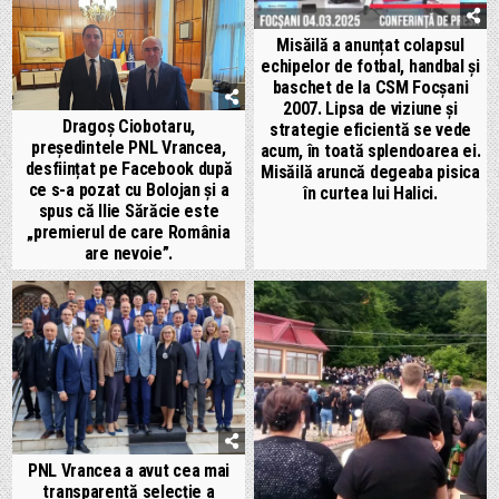
Misăilă a anunțat colapsul
echipelor de fotbal, handbal și
baschet de la CSM Focșani
2007. Lipsa de viziune și
Dragoș Ciobotaru,
strategie eficientă se vede
președintele PNL Vrancea,
acum, în toată splendoarea ei.
desființat pe Facebook după
Misăilă aruncă degeaba pisica
ce s-a pozat cu Bolojan și a
în curtea lui Halici.
spus că Ilie Sărăcie este
„premierul de care România
are nevoie”.
PNL Vrancea a avut cea mai
transparentă selecție a