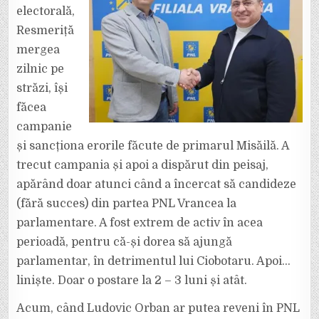
electorală,
Resmeriță
mergea
zilnic pe
străzi, își
făcea
campanie
și sancționa erorile făcute de primarul Misăilă. A
trecut campania și apoi a dispărut din peisaj,
apărând doar atunci când a încercat să candideze
(fără succes) din partea PNL Vrancea la
parlamentare. A fost extrem de activ în acea
perioadă, pentru că-și dorea să ajungă
parlamentar, în detrimentul lui Ciobotaru. Apoi…
liniște. Doar o postare la 2 – 3 luni și atât.
Acum, când Ludovic Orban ar putea reveni în PNL