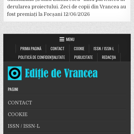
derularea proiectului. Zeci de copii din Vrancea au
fost premiați la Focșani
12/06/2026
MENU
PRIMA PAGINĂ
CONTACT
COOKIE
ISSN / ISSN-L
POLITICĂ DE CONFIDENȚIALITATE
PUBLICITATE
REDACȚIA
PAGINI
CONTACT
COOKIE
ISSN / ISSN-L