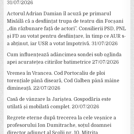
31/07/2026
Actorul Adrian Damian îl acuză pe primarul
Misăilă că a desființat trupa de teatru din Focșani
„din răzbunare față de actori”. Consilierii PSD, PNL
și FD au votat pentru desființare, în timp ce AUR s-
a abținut, iar USR a votat împotrivă.
31/07/2026
Cum influențează adâncimea sondei sub oglinda
apei acuratețea citirilor batimetrice
27/07/2026
Vremea în Vrancea. Cod Portocaliu de ploi
torențiale până diseară, Cod Galben până mâine
dimineață.
22/07/2026
Casă de vânzare la Jariștea. Gospodăria este
utilată și mobilată complet.
20/07/2026
Regrete eterne după trecerea la cele veșnice a
profesorului Ion Dumitrache, soțul doamnei
director adjunct al Școlii nr. 10, Mitrița