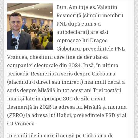
LIBERALUL
RESMERIȚĂ
Bun. Am înțeles. Valentin
ÎL
ATACĂ
Resmeriță (simplu membru
PE
CIOBOTARU
PNL după cum s-a
MAI
TARE
autodeclarat) are să-i
DECÂT
PE
SOCIAL-
reproșeze lui Dragoș
DEMOCRATUL
MISĂILĂ
Ciobotaru, președintele PNL
Vrancea, chestiuni care ține de derularea
campaniei electorale din 2024. Însă, în ultima
perioadă, Resmeriță a scris despre Ciobotaru
(atacându-l direct sau indirect) mai mult decât a
scris despre Misăilă în tot acest an! Trei postări
mari și late în aproape 200 de zile a avut
Resmeriță în 2025 la adresa lui Misăilă și niciuna
(ZERO) la adresa lui Halici, președintele PSD și al
CJ Vrancea.
În condițiile în care îl acuză pe Ciobotaru de