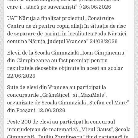
care-i… atacă pe suveraniști” :)
26/06/2026
UAT Năruja a finalizat proiectul „Construire
Centru de zi pentru copiii aflați în situație de risc
de separare de părinți în localitatea Podu Nărujei,
comuna Năruja, județul Vrancea”
24/06/2026
Elevii de la Școala Gimnazială „Ioan Cîmpineanu”
din Câmpineanca au fost premiați pentru
rezultatele deosebite obținute în acest an școlar
22/06/2026
Sute de elevi din Vrancea au participat la
concursurile „Grămăticel” și „MaxiMate”,
organizate de Școala Gimnazială „Ștefan cel Mare”
din Focșani.
12/06/2026
Peste 200 de elevi au participat la concursul
interjudețean de matematică „Micul Gauss”, Școala
Gimnazială „Duiliu Zamfirescu” fiind parteneră în