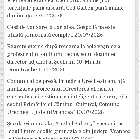
Vremea în Vrancea. Cod Portocaliu de ploi
torențiale până diseară, Cod Galben până mâine
dimineață.
22/07/2026
Casă de vânzare la Jariștea. Gospodăria este
utilată și mobilată complet.
20/07/2026
Regrete eterne după trecerea la cele veșnice a
profesorului Ion Dumitrache, soțul doamnei
director adjunct al Școlii nr. 10, Mitrița
Dumitrache
10/07/2026
Comunicat de presă. Primăria Urechești anunță
finalizarea proiectului „Creșterea eficienței
energetice și gestionarea inteligentă a energiei în
sediul Primăriei și Căminul Cultural, Comuna
Urechești, județul Vrancea”
10/07/2026
Școala Gimnazială „Anghel Saligny” Focșani, pe
locul I între școlile gimnaziale din județul Vrancea