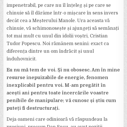
impenetrabil, pe care nu îl înțeleg și pe care se
chinuie să îl dărâme într-o mișcare în sens invers
decât cea a Meșterului Manole. Ura aceasta vă
chinuie, vă schimonosește și ajungeți să semănați
tot mai mult cu unul din idolii voștri, Cristian
Tudor Popescu. Noi rămânem senini: exact ca
diferența dintre un om îndrăcit și unul
înduhovnicit.
Eu nu mă tem de voi. Și nu obosesc. Am în mine
resurse inepuizabile de energie, fenomen
inexplicabil pentru voi. M-am pregătit în
acești ani pentru toate încercările voastre
penibile de manipulare: vă cunosc și știu cum
puteți fi destructurați.
Deja oameni care odinioară vă răspundeau la