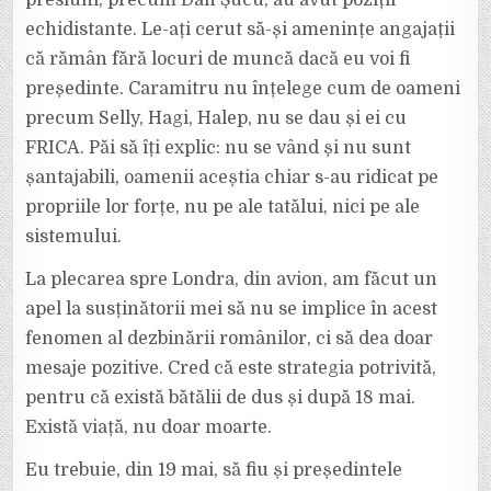
presiuni, precum Dan Șucu, au avut poziții
echidistante. Le-ați cerut să-și amenințe angajații
că rămân fără locuri de muncă dacă eu voi fi
președinte. Caramitru nu înțelege cum de oameni
precum Selly, Hagi, Halep, nu se dau și ei cu
FRICA. Păi să îți explic: nu se vând și nu sunt
șantajabili, oamenii aceștia chiar s-au ridicat pe
propriile lor forțe, nu pe ale tatălui, nici pe ale
sistemului.
La plecarea spre Londra, din avion, am făcut un
apel la susținătorii mei să nu se implice în acest
fenomen al dezbinării românilor, ci să dea doar
mesaje pozitive. Cred că este strategia potrivită,
pentru că există bătălii de dus și după 18 mai.
Există viață, nu doar moarte.
Eu trebuie, din 19 mai, să fiu și președintele