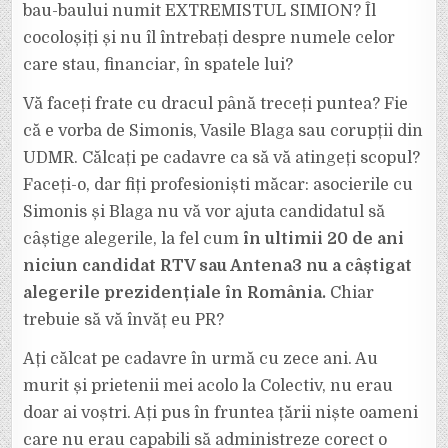
bau-baului numit EXTREMISTUL SIMION? Îl
cocoloșiți și nu îl întrebați despre numele celor
care stau, financiar, în spatele lui?
Vă faceți frate cu dracul până treceți puntea? Fie
că e vorba de Simonis, Vasile Blaga sau corupții din
UDMR. Călcați pe cadavre ca să vă atingeți scopul?
Faceți-o, dar fiți profesioniști măcar: asocierile cu
Simonis și Blaga nu vă vor ajuta candidatul să
câștige alegerile, la fel cum
în ultimii 20 de ani
niciun candidat RTV sau Antena3 nu a câștigat
alegerile prezidențiale în România.
Chiar
trebuie să vă învăț eu PR?
Ați călcat pe cadavre în urmă cu zece ani. Au
murit și prietenii mei acolo la Colectiv, nu erau
doar ai voștri. Ați pus în fruntea țării niște oameni
care nu erau capabili să administreze corect o