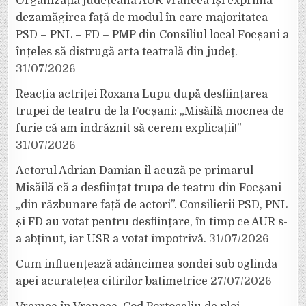
Organizația județeană AUR Vrancea își exprimă
dezamăgirea față de modul în care majoritatea
PSD – PNL – FD – PMP din Consiliul local Focșani a
înțeles să distrugă arta teatrală din județ.
31/07/2026
Reacția actriței Roxana Lupu după desființarea
trupei de teatru de la Focșani: „Misăilă mocnea de
furie că am îndrăznit să cerem explicații!”
31/07/2026
Actorul Adrian Damian îl acuză pe primarul
Misăilă că a desființat trupa de teatru din Focșani
„din răzbunare față de actori”. Consilierii PSD, PNL
și FD au votat pentru desființare, în timp ce AUR s-
a abținut, iar USR a votat împotrivă.
31/07/2026
Cum influențează adâncimea sondei sub oglinda
apei acuratețea citirilor batimetrice
27/07/2026