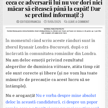
ceea ce adversarii lui nu vor dori nici
măcar să citească până la capăt! Dar
se pretind informați! :)
ON
EDITIEDEVRANCEA
11/05/2025
LEAVE A COMMENT
„CE
MĂ
FAC
CU
VOI?
CARE
În momentul când scriu aceste rânduri sunt în
VOI?
O
zborul Ryanair Londra-București, după o zi
PARTE
DIN
CEI
încărcată în comunitatea românilor din Londra.
CARE
VĂ
Nu am deloc emoții privind rezultatul
PRETINDEȚI
EDUCAȚI,
alegerilor de duminica viitoare, atâta timp cât
CIVILIZAȚI,
EUROPENI,
ele sunt corecte și libere (și ne vom lua toate
DAR
DOVEDIȚI
EXACT
măsurile de precauție ca acest lucru să se
CONTRARIUL!”.
SIMION
întâmple).
EXPLICĂ
CEEA
CE
Nu e aroganță!
Nu e vorba despre mine absolut
ADVERSARII
LUI
deloc în această candidatură, ci despre un popor
NU
VOR