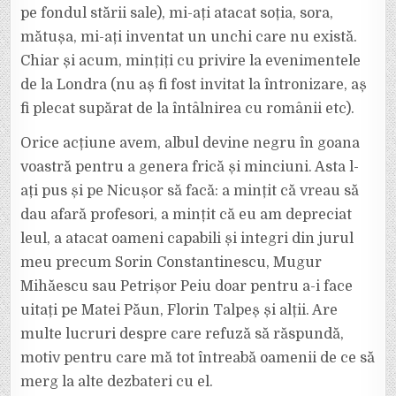
pe fondul stării sale), mi-ați atacat soția, sora,
mătușa, mi-ați inventat un unchi care nu există.
Chiar și acum, mințiți cu privire la evenimentele
de la Londra (nu aș fi fost invitat la întronizare, aș
fi plecat supărat de la întâlnirea cu românii etc).
Orice acțiune avem, albul devine negru în goana
voastră pentru a genera frică și minciuni. Asta l-
ați pus și pe Nicușor să facă: a mințit că vreau să
dau afară profesori, a mințit că eu am depreciat
leul, a atacat oameni capabili și integri din jurul
meu precum Sorin Constantinescu, Mugur
Mihăescu sau Petrișor Peiu doar pentru a-i face
uitați pe Matei Păun, Florin Talpeș și alții. Are
multe lucruri despre care refuză să răspundă,
motiv pentru care mă tot întreabă oamenii de ce să
merg la alte dezbateri cu el.