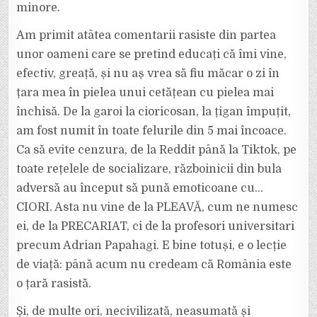
minore.
Am primit atâtea comentarii rasiste din partea
unor oameni care se pretind educați că îmi vine,
efectiv, greață, și nu aș vrea să fiu măcar o zi în
țara mea în pielea unui cetățean cu pielea mai
închisă. De la garoi la cioricosan, la țigan împuțit,
am fost numit în toate felurile din 5 mai încoace.
Ca să evite cenzura, de la Reddit până la Tiktok, pe
toate rețelele de socializare, războinicii din bula
adversă au început să pună emoticoane cu…
CIORI. Asta nu vine de la PLEAVĂ, cum ne numesc
ei, de la PRECARIAT, ci de la profesori universitari
precum Adrian Papahagi. E bine totuși, e o lecție
de viață: până acum nu credeam că România este
o țară rasistă.
Și, de multe ori, necivilizată, neasumată și