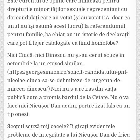
Este curentul de opinie care militează pentru
drepturile minorităților sexuale reprezentant cu
doi candidați care au votat (și au votat DA, doar că
unul nu își asumă acest lucru) la referendumul
pentru familie, ba chiar au un istoric de declarații
care pot fi lejer catalogate ca fiind homofobe?
Nici Ciucă, nici Dinescu nu și-au cerut scuze în
octombrie la un episod similar.
(https://georgesimion.ro/solicit-candidatului-pnl-
nicolae-ciuca-sa-se-delimiteze-de-urgenta-de-
mircea-dinescu/) Nici nu s-a retras din viața
publică cum a promis bardul de la Cetate. Nu o va
face nici Nicușor Dan acum, portretizat fals ca un
tip onest.
Scopul scuză mijloacele? Îi girați evidentele
probleme de integritate a lui Nicușor Dan de frica