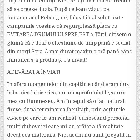
noștri nu ne clintiți. Nici pe alții dar măcar trebuie
să se creeze iluzia. După ce l-am văzut pe
nonagenarul Rebengiuc, folosit în absolut toate
campaniile voastre, că regurgitează placa cu
EVITAREA DRUMULUI SPRE EST a Țării, citisem o
glumă că e doar o chestiune de timp până e sculat
din morți Șora. A mai durat maxim o oră până când
minunea s-a produs și… a înviat!
ADEVĂRAT A ÎNVIAT!
În afara momentelor din copilărie când eram dus
la bunica la biserică, nu am aprofundat legătura
mea cu Dumnezeu. Am început să o fac natural,
firesc, după terminarea facultății, prin acțiunile
civice pe care le-am realizat, cunoscând personal
mulți duhovnici care mi-au arătat altă realitate
decât cea materială. Nici acum nu sunt pregătit în