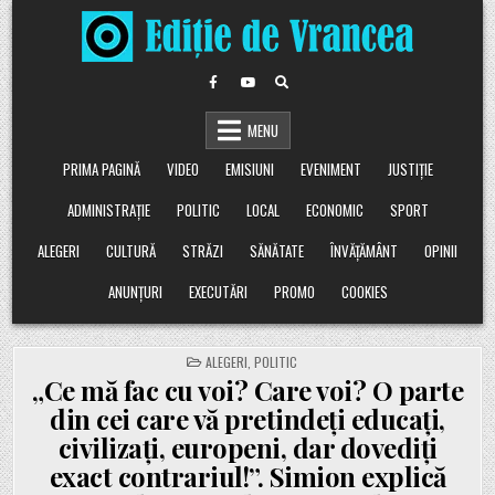
Skip
to
content
MENU
PRIMA PAGINĂ
VIDEO
EMISIUNI
EVENIMENT
JUSTIȚIE
ADMINISTRAȚIE
POLITIC
LOCAL
ECONOMIC
SPORT
ALEGERI
CULTURĂ
STRĂZI
SĂNĂTATE
ÎNVĂȚĂMÂNT
OPINII
ANUNȚURI
EXECUTĂRI
PROMO
COOKIES
POSTED
ALEGERI
,
POLITIC
IN
„Ce mă fac cu voi? Care voi? O parte
din cei care vă pretindeți educați,
civilizați, europeni, dar dovediți
exact contrariul!”. Simion explică