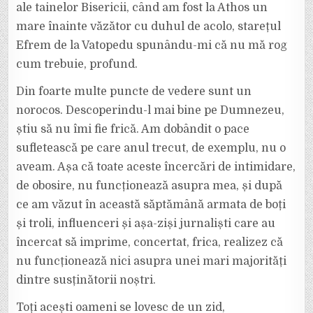
ale tainelor Bisericii, când am fost la Athos un
mare înainte văzător cu duhul de acolo, starețul
Efrem de la Vatopedu spunându-mi că nu mă rog
cum trebuie, profund.
Din foarte multe puncte de vedere sunt un
norocos. Descoperindu-l mai bine pe Dumnezeu,
știu să nu îmi fie frică. Am dobândit o pace
sufletească pe care anul trecut, de exemplu, nu o
aveam. Așa că toate aceste încercări de intimidare,
de obosire, nu funcționează asupra mea, și după
ce am văzut în această săptămână armata de boți
și troli, influenceri și așa-ziși jurnaliști care au
încercat să imprime, concertat, frica, realizez că
nu funcționează nici asupra unei mari majorități
dintre susținătorii noștri.
Toți acești oameni se lovesc de un zid,