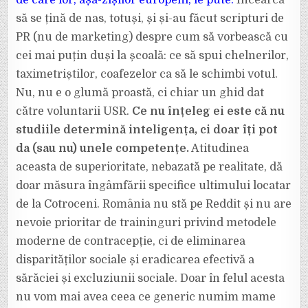
de care lor, așa-zișilor europeni, le pute.
Încearcă
să se țină de nas, totuși, și și-au făcut scripturi de
PR (nu de marketing) despre cum să vorbească cu
cei mai puțin duși la școală: ce să spui chelnerilor,
taximetriștilor, coafezelor ca să le schimbi votul.
Nu, nu e o glumă proastă, ci chiar un ghid dat
către voluntarii USR.
Ce nu înțeleg ei este că nu
studiile determină inteligența, ci doar îți pot
da (sau nu) unele competențe.
Atitudinea
aceasta de superioritate, nebazată pe realitate, dă
doar măsura îngâmfării specifice ultimului locatar
de la Cotroceni. România nu stă pe Reddit și nu are
nevoie prioritar de traininguri privind metodele
moderne de contracepție, ci de eliminarea
disparităților sociale și eradicarea efectivă a
sărăciei și excluziunii sociale. Doar în felul acesta
nu vom mai avea ceea ce generic numim mame