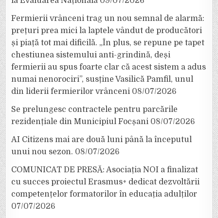
la Evaluarea Națională
09/07/2026
Fermierii vrânceni trag un nou semnal de alarmă:
prețuri prea mici la laptele vândut de producători
și piață tot mai dificilă. „În plus, se repune pe tapet
chestiunea sistemului anti-grindină, deși
fermierii au spus foarte clar că acest sistem a adus
numai nenorociri”, susține Vasilică Pamfil, unul
din liderii fermierilor vrânceni
08/07/2026
Se prelungesc contractele pentru parcările
rezidențiale din Municipiul Focșani
08/07/2026
AI Citizens mai are două luni până la începutul
unui nou sezon.
08/07/2026
COMUNICAT DE PRESĂ: Asociația NOI a finalizat
cu succes proiectul Erasmus+ dedicat dezvoltării
competențelor formatorilor în educația adulților
07/07/2026