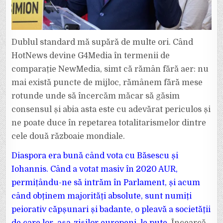
Dublul standard mă supără de multe ori. Când
HotNews devine G4Media în termenii de
comparație NewMedia, simt că rămân fără aer: nu
mai există puncte de mijloc, rămânem fără mese
rotunde unde să încercăm măcar să găsim
consensul și abia asta este cu adevărat periculos și
ne poate duce în repetarea totalitarismelor dintre
cele două războaie mondiale.
Diaspora era bună când vota cu Băsescu și
Iohannis. Când a votat masiv în 2020 AUR,
permițându-ne să intrăm în Parlament, și acum
când obținem majorități absolute, sunt numiți
peiorativ căpșunari și badante, o pleavă a societății