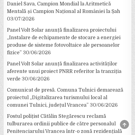
Daniel Sava, Campion Mondial la Aritmetică
Mentală și Campion Național al României la Șah
03/07/2026
Panel Volt Solar anunță finalizarea proiectului
„Instalare de echipamente de stocare a energiei
produse de sisteme fotovoltaice ale persoanelor
fizice”
30/06/2026
Panel Volt Solar anunță finalizarea activităților
aferente unui proiect PNRR referitor la tranziția
verde
30/06/2026
Comunicat de presă. Comuna Tulnici demarează
proiectul „Digitalizarea turismului local al
comunei Tulnici, județul Vrancea”
30/06/2026
Fostul polițist Cătălin Stegărescu reclamă
SCRO
tulburarea ordinii publice de către personalul
TO
Penitenciarului Vrancea într-o zonă rezidențială
TOP