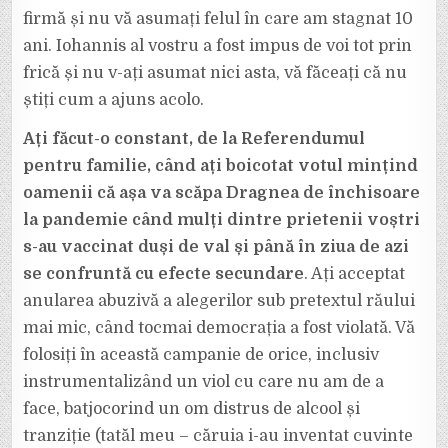
firmă și nu vă asumați felul în care am stagnat 10
ani. Iohannis al vostru a fost impus de voi tot prin
frică și nu v-ați asumat nici asta, vă făceați că nu
știți cum a ajuns acolo.
Ați făcut-o constant, de la Referendumul
pentru familie, când ați boicotat votul mințind
oamenii că așa va scăpa Dragnea de închisoare
la pandemie când mulți dintre prietenii voștri
s-au vaccinat duși de val și până în ziua de azi
se confruntă cu efecte secundare
. Ați acceptat
anularea abuzivă a alegerilor sub pretextul răului
mai mic, când tocmai democrația a fost violată. Vă
folosiți în această campanie de orice, inclusiv
instrumentalizând un viol cu care nu am de a
face, batjocorind un om distrus de alcool și
tranziție (tatăl meu – căruia i-au inventat cuvinte