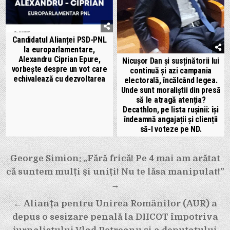
Candidatul Alianței PSD-PNL
la europarlamentare,
Alexandru Ciprian Epure,
Nicușor Dan și susținătorii lui
vorbește despre un vot care
continuă și azi campania
echivalează cu dezvoltarea
electorală, încălcând legea.
Unde sunt moraliștii din presă
să le atragă atenția?
Decathlon, pe lista rușinii: își
îndeamnă angajații și clienții
să-l voteze pe ND.
Navigare
George Simion: „Fără frică! Pe 4 mai am arătat
în
că suntem mulți și uniți! Nu te lăsa manipulat!”
articole
→
← Alianța pentru Unirea Românilor (AUR) a
depus o sesizare penală la DIICOT împotriva