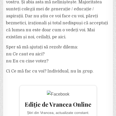
vostru. Și abia asta mă neliniștește. Majoritatea
sunteți colegii mei de generație / educație /
aspirații. Dar nu știu ce voi face cu voi, păreți
bezmetici, iraționali și total nedispuși că acceptați
că lumea nu este doar cum o vedeți voi. Mai
existăm și noi, ceilalți, pe aici.
Sper să mă ajutați să rezolv dilema:
nu Ce caut eu aici?
nu Eu cu cine votez?
Ci Ce mă fac cu voi? Individual, nu în grup.
Ediție de Vrancea Online
Știri din Vrancea, actualizate constant.