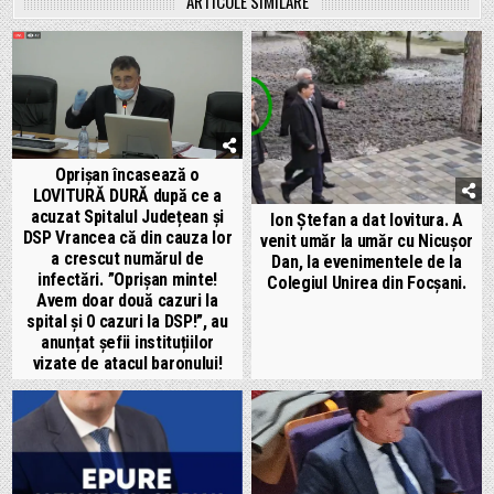
ARTICOLE SIMILARE
Oprișan încasează o
LOVITURĂ DURĂ după ce a
acuzat Spitalul Județean și
Ion Ștefan a dat lovitura. A
DSP Vrancea că din cauza lor
venit umăr la umăr cu Nicușor
a crescut numărul de
Dan, la evenimentele de la
infectări. ”Oprișan minte!
Colegiul Unirea din Focșani.
Avem doar două cazuri la
spital și 0 cazuri la DSP!”, au
anunțat șefii instituțiilor
vizate de atacul baronului!