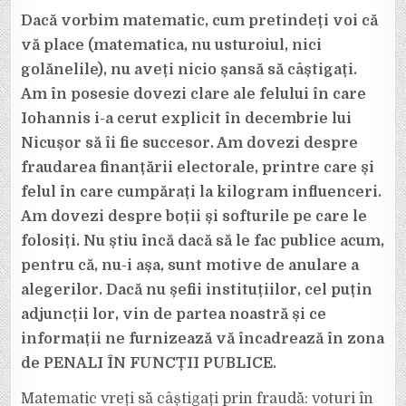
Dacă vorbim matematic, cum pretindeți voi că
vă place (matematica, nu usturoiul, nici
golănelile), nu aveți nicio șansă să câștigați.
Am în posesie dovezi clare ale felului în care
Iohannis i-a cerut explicit în decembrie lui
Nicușor să îi fie succesor. Am dovezi despre
fraudarea finanțării electorale, printre care și
felul în care cumpărați la kilogram influenceri.
Am dovezi despre boții și softurile pe care le
folosiți. Nu știu încă dacă să le fac publice acum,
pentru că, nu-i așa, sunt motive de anulare a
alegerilor. Dacă nu șefii instituțiilor, cel puțin
adjuncții lor, vin de partea noastră și ce
informații ne furnizează vă încadrează în zona
de PENALI ÎN FUNCȚII PUBLICE.
Matematic vreți să câștigați prin fraudă: voturi în