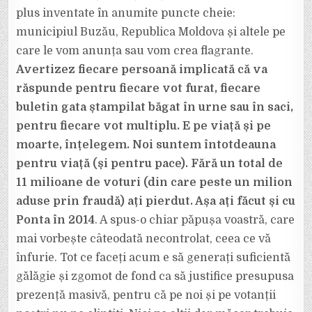
plus inventate în anumite puncte cheie:
municipiul Buzău, Republica Moldova și altele pe
care le vom anunța sau vom crea flagrante.
Avertizez fiecare persoană implicată că va
răspunde pentru fiecare vot furat, fiecare
buletin gata ștampilat băgat în urne sau în saci,
pentru fiecare vot multiplu. E pe viață și pe
moarte, înțelegem. Noi suntem întotdeauna
pentru viață (și pentru pace). Fără un total de
11 milioane de voturi (din care peste un milion
aduse prin fraudă) ați pierdut. Așa ați făcut și cu
Ponta în 2014
. A spus-o chiar păpușa voastră, care
mai vorbește câteodată necontrolat, ceea ce vă
înfurie. Tot ce faceți acum e să generați suficientă
gălăgie și zgomot de fond ca să justifice presupusa
prezență masivă, pentru că pe noi și pe votanții