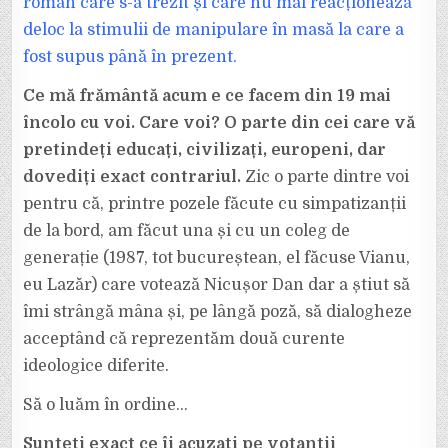
DORI
român care s-a trezit și care nu mai reacționează
NICI
MĂCAR
deloc la stimulii de manipulare în masă la care a
SĂ
CITEASCĂ
fost supus până în prezent.
PÂNĂ
LA
CAPĂT!
Ce mă frământă acum e ce facem din 19 mai
DAR
SE
PRETIND
încolo cu voi. Care voi? O parte din cei care vă
INFORMAȚI!
:)
pretindeți educați, civilizați, europeni, dar
dovediți exact contrariul.
Zic o parte dintre voi
pentru că, printre pozele făcute cu simpatizanții
de la bord, am făcut una și cu un coleg de
generație (1987, tot bucureștean, el făcuse Vianu,
eu Lazăr) care votează Nicușor Dan dar a știut să
îmi strângă mâna și, pe lângă poză, să dialogheze
acceptând că reprezentăm două curente
ideologice diferite.
Să o luăm în ordine…
Sunteți exact ce îi acuzați pe votanții