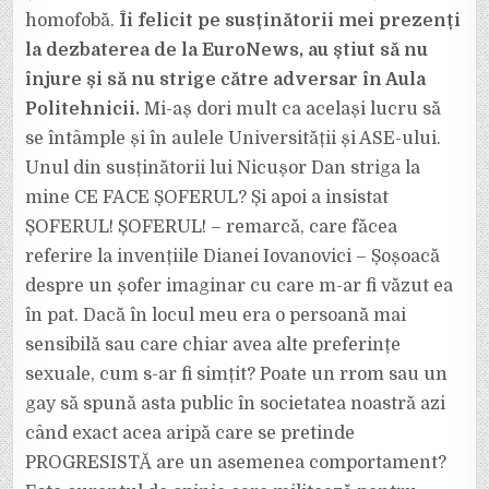
homofobă.
Îi felicit pe susținătorii mei prezenți
la dezbaterea de la EuroNews, au știut să nu
înjure și să nu strige către adversar în Aula
Politehnicii.
Mi-aș dori mult ca același lucru să
se întâmple și în aulele Universității și ASE-ului.
Unul din susținătorii lui Nicușor Dan striga la
mine CE FACE ȘOFERUL? Și apoi a insistat
ȘOFERUL! ȘOFERUL! – remarcă, care făcea
referire la invențiile Dianei Iovanovici – Șoșoacă
despre un șofer imaginar cu care m-ar fi văzut ea
în pat. Dacă în locul meu era o persoană mai
sensibilă sau care chiar avea alte preferințe
sexuale, cum s-ar fi simțit? Poate un rrom sau un
gay să spună asta public în societatea noastră azi
când exact acea aripă care se pretinde
PROGRESISTĂ are un asemenea comportament?