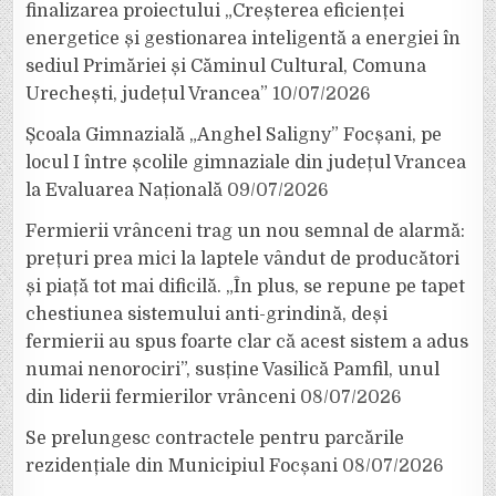
finalizarea proiectului „Creșterea eficienței
energetice și gestionarea inteligentă a energiei în
sediul Primăriei și Căminul Cultural, Comuna
Urechești, județul Vrancea”
10/07/2026
Școala Gimnazială „Anghel Saligny” Focșani, pe
locul I între școlile gimnaziale din județul Vrancea
la Evaluarea Națională
09/07/2026
Fermierii vrânceni trag un nou semnal de alarmă:
prețuri prea mici la laptele vândut de producători
și piață tot mai dificilă. „În plus, se repune pe tapet
chestiunea sistemului anti-grindină, deși
fermierii au spus foarte clar că acest sistem a adus
numai nenorociri”, susține Vasilică Pamfil, unul
din liderii fermierilor vrânceni
08/07/2026
Se prelungesc contractele pentru parcările
rezidențiale din Municipiul Focșani
08/07/2026