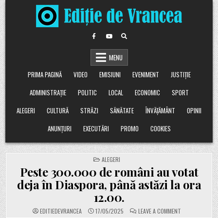
Skip
to
content
MENU
PRIMA PAGINĂ
VIDEO
EMISIUNI
EVENIMENT
JUSTIȚIE
ADMINISTRAȚIE
POLITIC
LOCAL
ECONOMIC
SPORT
ALEGERI
CULTURĂ
STRĂZI
SĂNĂTATE
ÎNVĂȚĂMÂNT
OPINII
ANUNȚURI
EXECUTĂRI
PROMO
COOKIES
POSTED
ALEGERI
IN
Peste 300.000 de români au votat
deja în Diaspora, până astăzi la ora
12.00.
ON
EDITIEDEVRANCEA
17/05/2025
LEAVE A COMMENT
PESTE