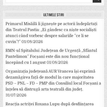
for:
ULTIMELE ȘTIRI
Primarul Misăilă îi jignește pe actorii îndepărtați
din Teatrul Pastia: „Ei gândesc ca niște socialiști
atunci când vorbesc despre salariile ”ce li se
cuvin”!”
01/08/2026
RMN-ul Spitalului Județean de Urgență „Sfântul
Pantelimon” Focșani este din nou funcțional
începând cu 1 august
01/08/2026
Organizația județeană AUR Vrancea își exprimă
dezamăgirea față de modul în care majoritatea
PSD – PNL – FD – PMP din Consiliul local Focșani a
înțeles să distrugă arta teatrală din județ.
31/07/2026
Reacția actriței Roxana Lupu după desființarea