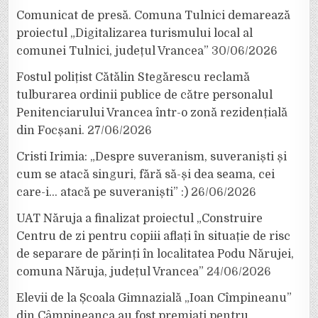
Comunicat de presă. Comuna Tulnici demarează
proiectul „Digitalizarea turismului local al
comunei Tulnici, județul Vrancea”
30/06/2026
Fostul polițist Cătălin Stegărescu reclamă
tulburarea ordinii publice de către personalul
Penitenciarului Vrancea într-o zonă rezidențială
din Focșani.
27/06/2026
Cristi Irimia: „Despre suveranism, suveraniști și
cum se atacă singuri, fără să-și dea seama, cei
care-i… atacă pe suveraniști” :)
26/06/2026
UAT Năruja a finalizat proiectul „Construire
Centru de zi pentru copiii aflați în situație de risc
de separare de părinți în localitatea Podu Nărujei,
comuna Năruja, județul Vrancea”
24/06/2026
Elevii de la Școala Gimnazială „Ioan Cîmpineanu”
din Câmpineanca au fost premiați pentru