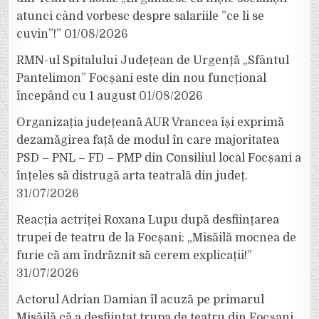
atunci când vorbesc despre salariile ”ce li se
cuvin”!”
01/08/2026
RMN-ul Spitalului Județean de Urgență „Sfântul
Pantelimon” Focșani este din nou funcțional
începând cu 1 august
01/08/2026
Organizația județeană AUR Vrancea își exprimă
dezamăgirea față de modul în care majoritatea
PSD – PNL – FD – PMP din Consiliul local Focșani a
înțeles să distrugă arta teatrală din județ.
31/07/2026
Reacția actriței Roxana Lupu după desființarea
trupei de teatru de la Focșani: „Misăilă mocnea de
furie că am îndrăznit să cerem explicații!”
31/07/2026
Actorul Adrian Damian îl acuză pe primarul
Misăilă că a desființat trupa de teatru din Focșani