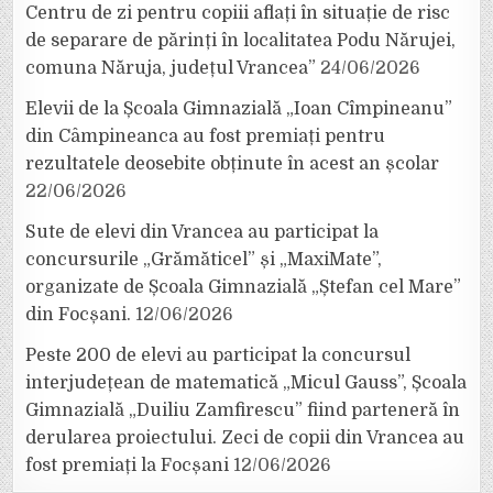
Centru de zi pentru copiii aflați în situație de risc
de separare de părinți în localitatea Podu Nărujei,
comuna Năruja, județul Vrancea”
24/06/2026
Elevii de la Școala Gimnazială „Ioan Cîmpineanu”
din Câmpineanca au fost premiați pentru
rezultatele deosebite obținute în acest an școlar
22/06/2026
Sute de elevi din Vrancea au participat la
concursurile „Grămăticel” și „MaxiMate”,
organizate de Școala Gimnazială „Ștefan cel Mare”
din Focșani.
12/06/2026
Peste 200 de elevi au participat la concursul
interjudețean de matematică „Micul Gauss”, Școala
Gimnazială „Duiliu Zamfirescu” fiind parteneră în
derularea proiectului. Zeci de copii din Vrancea au
fost premiați la Focșani
12/06/2026