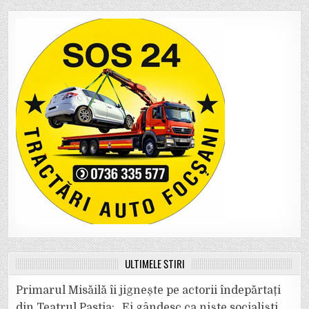
ULTIMELE ȘTIRI
Primarul Misăilă îi jignește pe actorii îndepărtați
din Teatrul Pastia: „Ei gândesc ca niște socialiști