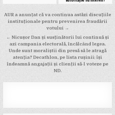
autoritățile nu intervin?
Navigare
AUR a anunțat că va continua astăzi discuțiile
în
instituționale pentru prevenirea fraudării
articole
votului →
← Nicușor Dan și susținătorii lui continuă și
azi campania electorală, încălcând legea.
Unde sunt moraliștii din presă să le atragă
atenția? Decathlon, pe lista rușinii: își
îndeamnă angajații și clienții să-l voteze pe
ND.