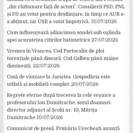
„din răzbunare față de actori”. Consilierii PSD, PNL
și FD au votat pentru desființare, în timp ce AUR s-
a abținut, iar USR a votat împotrivă.
31/07/2026
Cum influențează adâncimea sondei sub oglinda
apei acuratețea citirilor batimetrice
27/07/2026
Vremea în Vrancea. Cod Portocaliu de ploi
torențiale până diseară, Cod Galben până mâine
dimineață.
22/07/2026
Casă de vânzare la Jariștea. Gospodăria este
utilată și mobilată complet.
20/07/2026
Regrete eterne după trecerea la cele veșnice a
profesorului Ion Dumitrache, soțul doamnei
director adjunct al Școlii nr. 10, Mitrița
Dumitrache
10/07/2026
Comunicat de presă. Primăria Urechești anunță