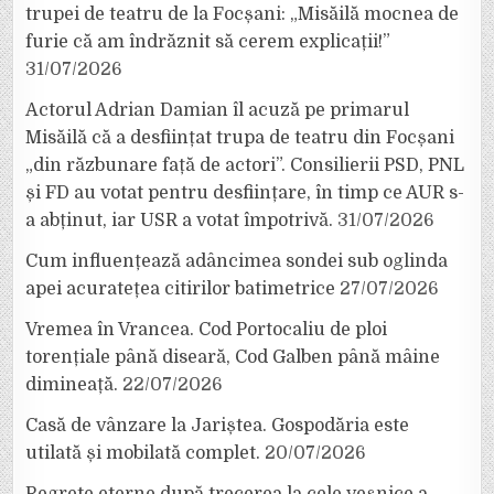
trupei de teatru de la Focșani: „Misăilă mocnea de
furie că am îndrăznit să cerem explicații!”
31/07/2026
Actorul Adrian Damian îl acuză pe primarul
Misăilă că a desființat trupa de teatru din Focșani
„din răzbunare față de actori”. Consilierii PSD, PNL
și FD au votat pentru desființare, în timp ce AUR s-
a abținut, iar USR a votat împotrivă.
31/07/2026
Cum influențează adâncimea sondei sub oglinda
apei acuratețea citirilor batimetrice
27/07/2026
Vremea în Vrancea. Cod Portocaliu de ploi
torențiale până diseară, Cod Galben până mâine
dimineață.
22/07/2026
Casă de vânzare la Jariștea. Gospodăria este
utilată și mobilată complet.
20/07/2026
Regrete eterne după trecerea la cele veșnice a