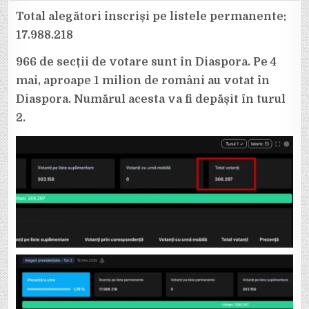
300.000
DE
Total alegători înscriși pe listele permanente:
ROMÂNI
AU
17.988.218
VOTAT
DEJA
ÎN
966 de secții de votare sunt în Diaspora. Pe 4
DIASPORA,
PÂNĂ
mai, aproape 1 milion de români au votat în
ASTĂZI
LA
ORA
Diaspora. Numărul acesta va fi depășit în turul
12.00.
2.