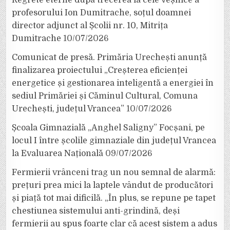
profesorului Ion Dumitrache, soțul doamnei
director adjunct al Școlii nr. 10, Mitrița
Dumitrache
10/07/2026
Comunicat de presă. Primăria Urechești anunță
finalizarea proiectului „Creșterea eficienței
energetice și gestionarea inteligentă a energiei în
sediul Primăriei și Căminul Cultural, Comuna
Urechești, județul Vrancea”
10/07/2026
Școala Gimnazială „Anghel Saligny” Focșani, pe
locul I între școlile gimnaziale din județul Vrancea
la Evaluarea Națională
09/07/2026
Fermierii vrânceni trag un nou semnal de alarmă:
prețuri prea mici la laptele vândut de producători
și piață tot mai dificilă. „În plus, se repune pe tapet
chestiunea sistemului anti-grindină, deși
fermierii au spus foarte clar că acest sistem a adus