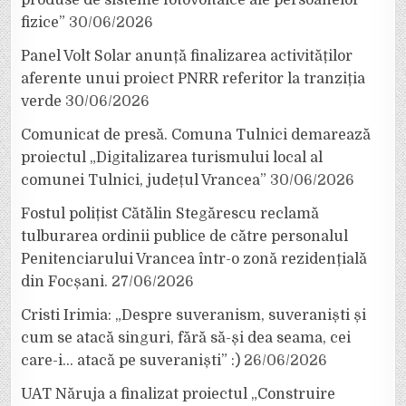
fizice”
30/06/2026
Panel Volt Solar anunță finalizarea activităților
aferente unui proiect PNRR referitor la tranziția
verde
30/06/2026
Comunicat de presă. Comuna Tulnici demarează
proiectul „Digitalizarea turismului local al
comunei Tulnici, județul Vrancea”
30/06/2026
Fostul polițist Cătălin Stegărescu reclamă
tulburarea ordinii publice de către personalul
Penitenciarului Vrancea într-o zonă rezidențială
din Focșani.
27/06/2026
Cristi Irimia: „Despre suveranism, suveraniști și
cum se atacă singuri, fără să-și dea seama, cei
care-i… atacă pe suveraniști” :)
26/06/2026
UAT Năruja a finalizat proiectul „Construire