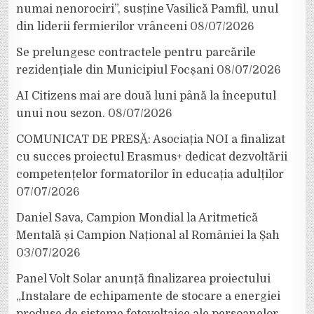
numai nenorociri”, susține Vasilică Pamfil, unul
din liderii fermierilor vrânceni
08/07/2026
Se prelungesc contractele pentru parcările
rezidențiale din Municipiul Focșani
08/07/2026
AI Citizens mai are două luni până la începutul
unui nou sezon.
08/07/2026
COMUNICAT DE PRESĂ: Asociația NOI a finalizat
cu succes proiectul Erasmus+ dedicat dezvoltării
competențelor formatorilor în educația adulților
07/07/2026
Daniel Sava, Campion Mondial la Aritmetică
Mentală și Campion Național al României la Șah
03/07/2026
Panel Volt Solar anunță finalizarea proiectului
„Instalare de echipamente de stocare a energiei
produse de sisteme fotovoltaice ale persoanelor