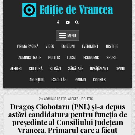
Skip
to
content
MENU
PRIMA PAGINĂ
VIDEO
EMISIUNI
EVENIMENT
JUSTIȚIE
ADMINISTRAȚIE
POLITIC
LOCAL
ECONOMIC
SPORT
ALEGERI
CULTURĂ
STRĂZI
SĂNĂTATE
ÎNVĂȚĂMÂNT
OPINII
ANUNȚURI
EXECUTĂRI
PROMO
COOKIES
POSTED
ADMINISTRAȚIE
,
ALEGERI
,
POLITIC
IN
Dragoș Ciobotaru (PNL) și-a depus
astăzi candidatura pentru funcția de
președinte al Consiliului Județean
Vrancea. Primarul care a făcut