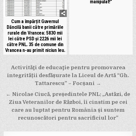
manipulat!”
Cum a împărțit Guvernul
Dăncilă banii către primăriile
rurale din Vrancea: 5830 mii
lei către PSD și 2226 mii lei
către PNL. 35 de comune din
Vrancea n-au primit niciun leu.
Navigare
Activităţi de educaţie pentru promovarea
integrității desfășurate la Liceul de Artă “Gh.
în
Tattarescu” – Focșani →
articole
← Nicolae Ciucă, președintele PNL: „Astăzi, de
Ziua Veteranilor de Război, îi cinstim pe cei
care au luptat pentru România și suntem
recunoscători pentru sacrificiul lor”