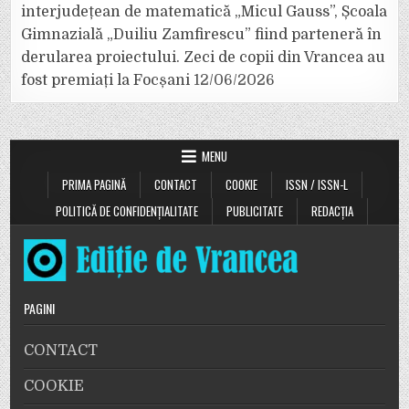
interjudețean de matematică „Micul Gauss”, Școala
Gimnazială „Duiliu Zamfirescu” fiind parteneră în
derularea proiectului. Zeci de copii din Vrancea au
fost premiați la Focșani
12/06/2026
MENU
PRIMA PAGINĂ
CONTACT
COOKIE
ISSN / ISSN-L
POLITICĂ DE CONFIDENȚIALITATE
PUBLICITATE
REDACȚIA
PAGINI
CONTACT
COOKIE