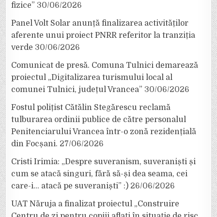
fizice”
30/06/2026
Panel Volt Solar anunță finalizarea activităților
aferente unui proiect PNRR referitor la tranziția
verde
30/06/2026
Comunicat de presă. Comuna Tulnici demarează
proiectul „Digitalizarea turismului local al
comunei Tulnici, județul Vrancea”
30/06/2026
Fostul polițist Cătălin Stegărescu reclamă
tulburarea ordinii publice de către personalul
Penitenciarului Vrancea într-o zonă rezidențială
din Focșani.
27/06/2026
Cristi Irimia: „Despre suveranism, suveraniști și
cum se atacă singuri, fără să-și dea seama, cei
care-i… atacă pe suveraniști” :)
26/06/2026
UAT Năruja a finalizat proiectul „Construire
Centru de zi pentru copiii aflați în situație de risc