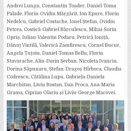
Andrei Lungu, Constantin Toader, Daniel-Toma
Palade, Florin-Ovidiu Mărgărit, Ion Epure, Florin
Nedelcu, Gabriel Costache, Ionel Ștefan, Ovidiu
Petrea, Costică-Gabriel Bărculescu, Mihai-Sorin
Opriș, Iulian-Valentin Podaru, Petrică Ioniță,
Dănuț Vintilă, Valerică Zamfirescu, Cornel Bucur,
Angela Țuțoiu, Daniel-Tomas Bellu, Florin
Stavarache, Alin-Dorin Șerban, Nicoleta Ivanciu,
Dorina Săpunaru, Ștefan-Dragoș Hîrboca, Claudia
Codrescu, Cătălina Lupu, Gabriela-Daniela
Marchitan, Liviu Bostan, Dan Proca, Ana-Maria
Grama, Ciprian Olariu și Liviu-George Macovei.