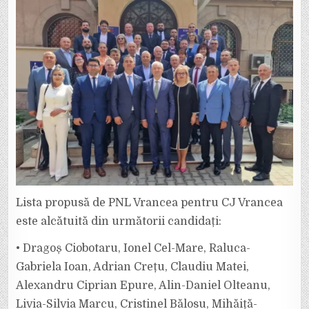
Lista propusă de PNL Vrancea pentru CJ Vrancea
este alcătuită din următorii candidați:
• Dragoș Ciobotaru, Ionel Cel-Mare, Raluca-
Gabriela Ioan, Adrian Crețu, Claudiu Matei,
Alexandru Ciprian Epure, Alin-Daniel Olteanu,
Livia-Silvia Marcu, Cristinel Bălosu, Mihăiță-