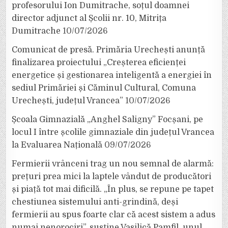
profesorului Ion Dumitrache, soțul doamnei
director adjunct al Școlii nr. 10, Mitrița
Dumitrache
10/07/2026
Comunicat de presă. Primăria Urechești anunță
finalizarea proiectului „Creșterea eficienței
energetice și gestionarea inteligentă a energiei în
sediul Primăriei și Căminul Cultural, Comuna
Urechești, județul Vrancea”
10/07/2026
Școala Gimnazială „Anghel Saligny” Focșani, pe
locul I între școlile gimnaziale din județul Vrancea
la Evaluarea Națională
09/07/2026
Fermierii vrânceni trag un nou semnal de alarmă:
prețuri prea mici la laptele vândut de producători
și piață tot mai dificilă. „În plus, se repune pe tapet
chestiunea sistemului anti-grindină, deși
fermierii au spus foarte clar că acest sistem a adus
numai nenorociri”, susține Vasilică Pamfil, unul