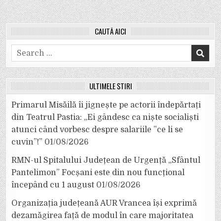
CAUTĂ AICI
Search
for:
ULTIMELE ȘTIRI
Primarul Misăilă îi jignește pe actorii îndepărtați
din Teatrul Pastia: „Ei gândesc ca niște socialiști
atunci când vorbesc despre salariile ”ce li se
cuvin”!”
01/08/2026
RMN-ul Spitalului Județean de Urgență „Sfântul
Pantelimon” Focșani este din nou funcțional
începând cu 1 august
01/08/2026
Organizația județeană AUR Vrancea își exprimă
dezamăgirea față de modul în care majoritatea