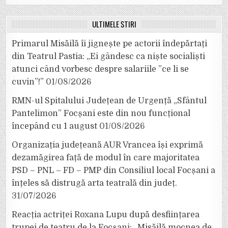
ULTIMELE ȘTIRI
Primarul Misăilă îi jignește pe actorii îndepărtați
din Teatrul Pastia: „Ei gândesc ca niște socialiști
atunci când vorbesc despre salariile ”ce li se
cuvin”!”
01/08/2026
RMN-ul Spitalului Județean de Urgență „Sfântul
Pantelimon” Focșani este din nou funcțional
începând cu 1 august
01/08/2026
Organizația județeană AUR Vrancea își exprimă
dezamăgirea față de modul în care majoritatea
PSD – PNL – FD – PMP din Consiliul local Focșani a
înțeles să distrugă arta teatrală din județ.
31/07/2026
Reacția actriței Roxana Lupu după desființarea
trupei de teatru de la Focșani: „Misăilă mocnea de