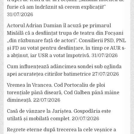
furie că am îndrăznit să cerem explicații!”
31/07/2026
Actorul Adrian Damian îl acuză pe primarul
Misăilă că a desființat trupa de teatru din Focșani
„din răzbunare față de actori”. Consilierii PSD, PNL
și FD au votat pentru desființare, în timp ce AUR s-
a abținut, iar USR a votat împotrivă.
31/07/2026
Cum influențează adâncimea sondei sub oglinda
apei acuratețea citirilor batimetrice
27/07/2026
Vremea în Vrancea. Cod Portocaliu de ploi
torențiale până diseară, Cod Galben până mâine
dimineață.
22/07/2026
Casă de vânzare la Jariștea. Gospodăria este
utilată și mobilată complet.
20/07/2026
Regrete eterne după trecerea la cele veșnice a