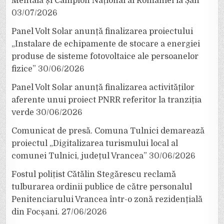
Mentală și Campion Național al României la Șah
03/07/2026
Panel Volt Solar anunță finalizarea proiectului
„Instalare de echipamente de stocare a energiei
produse de sisteme fotovoltaice ale persoanelor
fizice”
30/06/2026
Panel Volt Solar anunță finalizarea activităților
aferente unui proiect PNRR referitor la tranziția
verde
30/06/2026
Comunicat de presă. Comuna Tulnici demarează
proiectul „Digitalizarea turismului local al
comunei Tulnici, județul Vrancea”
30/06/2026
Fostul polițist Cătălin Stegărescu reclamă
tulburarea ordinii publice de către personalul
Penitenciarului Vrancea într-o zonă rezidențială
din Focșani.
27/06/2026