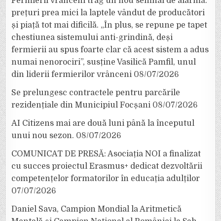
Fermierii vrânceni trag un nou semnal de alarmă:
prețuri prea mici la laptele vândut de producători
și piață tot mai dificilă. „În plus, se repune pe tapet
chestiunea sistemului anti-grindină, deși
fermierii au spus foarte clar că acest sistem a adus
numai nenorociri”, susține Vasilică Pamfil, unul
din liderii fermierilor vrânceni
08/07/2026
Se prelungesc contractele pentru parcările
rezidențiale din Municipiul Focșani
08/07/2026
AI Citizens mai are două luni până la începutul
unui nou sezon.
08/07/2026
COMUNICAT DE PRESĂ: Asociația NOI a finalizat
cu succes proiectul Erasmus+ dedicat dezvoltării
competențelor formatorilor în educația adulților
07/07/2026
Daniel Sava, Campion Mondial la Aritmetică