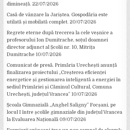
dimineață.
22/07/2026
Casă de vânzare la Jariștea. Gospodăria este
utilată și mobilată complet.
20/07/2026
Regrete eterne după trecerea la cele veșnice a
profesorului Ion Dumitrache, soțul doamnei
director adjunct al Școlii nr. 10, Mitrița
Dumitrache
10/07/2026
Comunicat de presă. Primăria Urechești anunță
finalizarea proiectului „Creșterea eficienței
energetice și gestionarea inteligentă a energiei în
sediul Primăriei și Căminul Cultural, Comuna
Urechești, județul Vrancea”
10/07/2026
Școala Gimnazială „Anghel Saligny” Focșani, pe
locul I între școlile gimnaziale din județul Vrancea
la Evaluarea Națională
09/07/2026