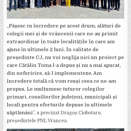
„
Pășesc cu încredere pe acest drum, alături de
colegii mei și de vrâncenii care ne-au primit
extraordinar în toate localitățile în care am
ajuns în ultimele 2 luni. În calitate de
președinte CJ, nu voi neglija nici un proiect pe
care Cătălin Toma l-a depus și nu a mai apucat,
din nefericire, să-l implementeze. Am
încredere totală că vom reuși ceea ce ne-am
propus. Le mulțumesc tuturor colegilor
primari, consilierilor județeni, municipali și
locali pentru eforturile depuse în ultimele
săptămâni
”, a precizat Dragoș Ciobotaru,
președintele PNL Vrancea.