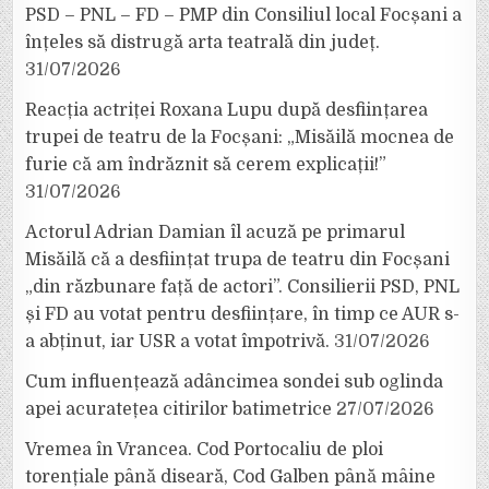
PSD – PNL – FD – PMP din Consiliul local Focșani a
înțeles să distrugă arta teatrală din județ.
31/07/2026
Reacția actriței Roxana Lupu după desființarea
trupei de teatru de la Focșani: „Misăilă mocnea de
furie că am îndrăznit să cerem explicații!”
31/07/2026
Actorul Adrian Damian îl acuză pe primarul
Misăilă că a desființat trupa de teatru din Focșani
„din răzbunare față de actori”. Consilierii PSD, PNL
și FD au votat pentru desființare, în timp ce AUR s-
a abținut, iar USR a votat împotrivă.
31/07/2026
Cum influențează adâncimea sondei sub oglinda
apei acuratețea citirilor batimetrice
27/07/2026
Vremea în Vrancea. Cod Portocaliu de ploi
torențiale până diseară, Cod Galben până mâine