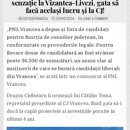
senzație la Vizantea-Livezi, gata să
facă același lucru și la CJ!
ON
EDITIEDEVRANCEA
29/04/2024
LEAVE A COMMENT
DRAGOȘ
CIOBOTARU
(PNL)
„
PNL Vrancea a depus și lista de candidați
ȘI-
A
pentru funcția de consilier județean, în
DEPUS
ASTĂZI
conformitate cu prevederile legale. Pentru
CANDIDATURA
PENTRU
fiecare dosar de candidatură au fost strânse
FUNCȚIA
DE
PREȘEDINTE
peste 36.500 de semnături, un semn clar al
AL
CONSILIULUI
susținerii de care se bucură candidații liberali
JUDEȚEAN
VRANCEA.
din Vrancea
”, se arată într-un comunicat al PNL
PRIMARUL
CARE
Vrancea.
A
FĂCUT
SENZAȚIE
LA
Dragoș Ciobotaru îi urmează lui Cătălin Toma,
VIZANTEA-
LIVEZI,
regretatul președinte al CJ Vrancea, fiind gata să-i
GATA
SĂ
ducă la capăt proiectele și investițiile pornite în
FACĂ
ACELAȘI
ultimii 4 ani.
LUCRU
ȘI
LA
CJ!