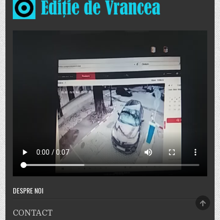
DESPRE NOI
SCRO
TO
CONTACT
TOP