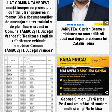
UAT COMUNA TÂMBOEȘTI
anunță începerea proiectului
cu titlul „Transpunerea în
format GIS a documentațiilor
de amenajare a teritoriului și
de planificare urbană în
JARIȘTEA. Ciprian Grama și
Comuna TÂMBOEŞTI, Județul
misiunea sa onorabilă: să
Vrancea”; “Realizare stații de
ducă mai departe viziunea lui
reîncărcare vehicule
Cătălin Toma
electrice Comuna
TÂMBOEŞTI, Județul Vrancea”
George Simion: „Fără frică!
Pe 4 mai am arătat că suntem
mulți și uniți! Nu te lăsa