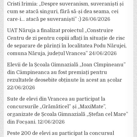
Cristi Irimia: „Despre suveranism, suveraniști și
cum se atacă singuri, fără să-și dea seama, cei
care-i… atacă pe suveraniști” :)
26/06/2026
UAT Năruja a finalizat proiectul „Construire
Centru de zi pentru copiii aflați în situație de risc
de separare de părinți în localitatea Podu Nărujei,
comuna Năruja, județul Vrancea”
24/06/2026
Elevii de la Școala Gimnazială „Ioan Cîmpineanu”
din Câmpineanca au fost premiați pentru
rezultatele deosebite obținute în acest an școlar
22/06/2026
Sute de elevi din Vrancea au participat la
concursurile „Grămăticel” și „MaxiMate”,
organizate de Școala Gimnazială „Ștefan cel Mare”
din Focșani.
12/06/2026
Peste 200 de elevi au participat la concursul