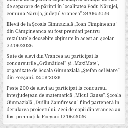
de separare de părinți în localitatea Podu Nărujei,
comuna Năruja, județul Vrancea”
24/06/2026
Elevii de la Școala Gimnazială „Ioan Cîmpineanu”
din Câmpineanca au fost premiați pentru
rezultatele deosebite obținute în acest an școlar
22/06/2026
Sute de elevi din Vrancea au participat la
concursurile „Grămăticel” și „MaxiMate”,
organizate de Școala Gimnazială „Ștefan cel Mare”
din Focșani.
12/06/2026
Peste 200 de elevi au participat la concursul
interjudețean de matematică „Micul Gauss”, Școala
Gimnazială „Duiliu Zamfirescu” fiind parteneră în
derularea proiectului. Zeci de copii din Vrancea au
fost premiați la Focșani
12/06/2026