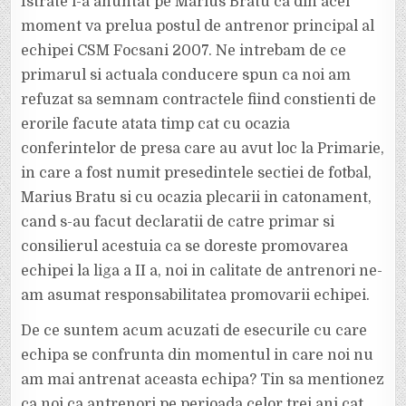
Istrate l-a anuntat pe Marius Bratu ca din acel
moment va prelua postul de antrenor principal al
echipei CSM Focsani 2007. Ne intrebam de ce
primarul si actuala conducere spun ca noi am
refuzat sa semnam contractele fiind constienti de
erorile facute atata timp cat cu ocazia
conferintelor de presa care au avut loc la Primarie,
in care a fost numit presedintele sectiei de fotbal,
Marius Bratu si cu ocazia plecarii in catonament,
cand s-au facut declaratii de catre primar si
consilierul acestuia ca se doreste promovarea
echipei la liga a II a, noi in calitate de antrenori ne-
am asumat responsabilitatea promovarii echipei.
De ce suntem acum acuzati de esecurile cu care
echipa se confrunta din momentul in care noi nu
am mai antrenat aceasta echipa? Tin sa mentionez
ca noi ca antrenori pe perioada celor trei ani cat