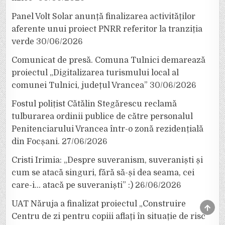
Panel Volt Solar anunță finalizarea activităților
aferente unui proiect PNRR referitor la tranziția
verde
30/06/2026
Comunicat de presă. Comuna Tulnici demarează
proiectul „Digitalizarea turismului local al
comunei Tulnici, județul Vrancea”
30/06/2026
Fostul polițist Cătălin Stegărescu reclamă
tulburarea ordinii publice de către personalul
Penitenciarului Vrancea într-o zonă rezidențială
din Focșani.
27/06/2026
Cristi Irimia: „Despre suveranism, suveraniști și
cum se atacă singuri, fără să-și dea seama, cei
care-i… atacă pe suveraniști” :)
26/06/2026
UAT Năruja a finalizat proiectul „Construire
SCRO
TO
Centru de zi pentru copiii aflați în situație de risc
TOP