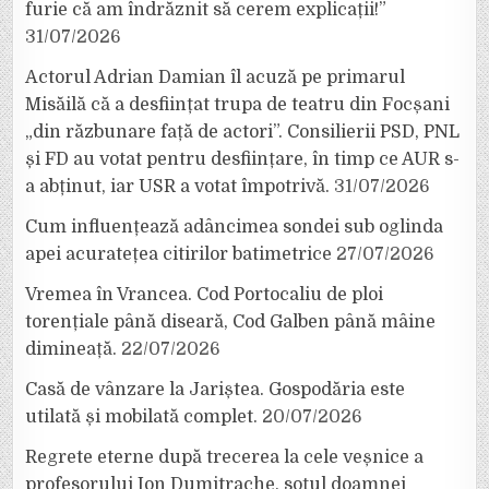
furie că am îndrăznit să cerem explicații!”
31/07/2026
Actorul Adrian Damian îl acuză pe primarul
Misăilă că a desființat trupa de teatru din Focșani
„din răzbunare față de actori”. Consilierii PSD, PNL
și FD au votat pentru desființare, în timp ce AUR s-
a abținut, iar USR a votat împotrivă.
31/07/2026
Cum influențează adâncimea sondei sub oglinda
apei acuratețea citirilor batimetrice
27/07/2026
Vremea în Vrancea. Cod Portocaliu de ploi
torențiale până diseară, Cod Galben până mâine
dimineață.
22/07/2026
Casă de vânzare la Jariștea. Gospodăria este
utilată și mobilată complet.
20/07/2026
Regrete eterne după trecerea la cele veșnice a
profesorului Ion Dumitrache, soțul doamnei