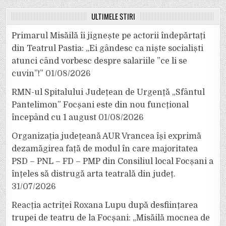
ULTIMELE ȘTIRI
Primarul Misăilă îi jignește pe actorii îndepărtați
din Teatrul Pastia: „Ei gândesc ca niște socialiști
atunci când vorbesc despre salariile ”ce li se
cuvin”!”
01/08/2026
RMN-ul Spitalului Județean de Urgență „Sfântul
Pantelimon” Focșani este din nou funcțional
începând cu 1 august
01/08/2026
Organizația județeană AUR Vrancea își exprimă
dezamăgirea față de modul în care majoritatea
PSD – PNL – FD – PMP din Consiliul local Focșani a
înțeles să distrugă arta teatrală din județ.
31/07/2026
Reacția actriței Roxana Lupu după desființarea
trupei de teatru de la Focșani: „Misăilă mocnea de