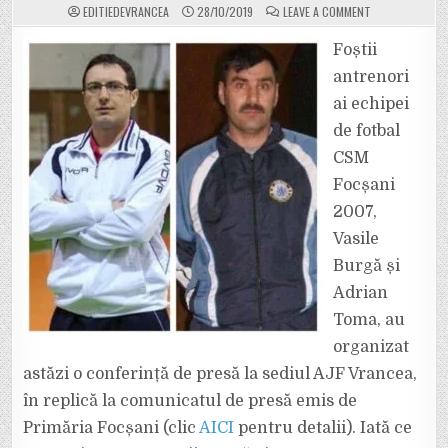
ON
EDITIEDEVRANCEA
28/10/2019
LEAVE A COMMENT
ANTRENORII
VASILE
BURGĂ
Foștii
ȘI
ADRIAN
antrenori
TOMA
AU
ai echipei
REPLICAT
DUPĂ
de fotbal
ACUZAȚIILE
ADUSE
DE
CSM
CONDUCEREA
ECHIPEI
Focșani
CSM
FOCȘANI
2007,
2007
Vasile
Burgă și
Adrian
Toma, au
organizat
astăzi o conferință de presă la sediul AJF Vrancea,
în replică la comunicatul de presă emis de
Primăria Focșani (clic
AICI
pentru detalii). Iată ce