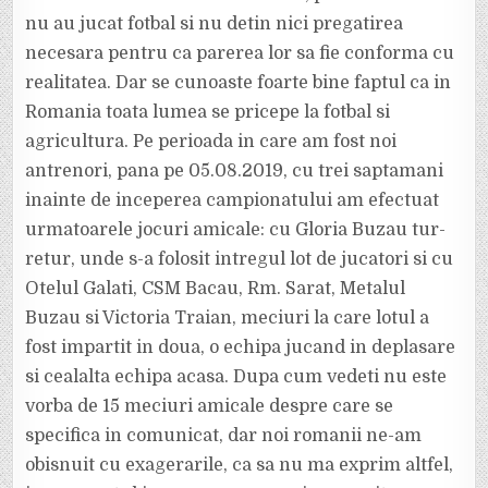
nu au jucat fotbal si nu detin nici pregatirea
necesara pentru ca parerea lor sa fie conforma cu
realitatea. Dar se cunoaste foarte bine faptul ca in
Romania toata lumea se pricepe la fotbal si
agricultura. Pe perioada in care am fost noi
antrenori, pana pe 05.08.2019, cu trei saptamani
inainte de inceperea campionatului am efectuat
urmatoarele jocuri amicale: cu Gloria Buzau tur-
retur, unde s-a folosit intregul lot de jucatori si cu
Otelul Galati, CSM Bacau, Rm. Sarat, Metalul
Buzau si Victoria Traian, meciuri la care lotul a
fost impartit in doua, o echipa jucand in deplasare
si cealalta echipa acasa. Dupa cum vedeti nu este
vorba de 15 meciuri amicale despre care se
specifica in comunicat, dar noi romanii ne-am
obisnuit cu exagerarile, ca sa nu ma exprim altfel,