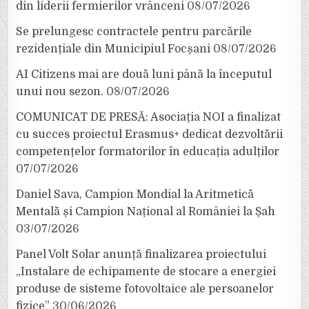
din liderii fermierilor vrânceni
08/07/2026
Se prelungesc contractele pentru parcările
rezidențiale din Municipiul Focșani
08/07/2026
AI Citizens mai are două luni până la începutul
unui nou sezon.
08/07/2026
COMUNICAT DE PRESĂ: Asociația NOI a finalizat
cu succes proiectul Erasmus+ dedicat dezvoltării
competențelor formatorilor în educația adulților
07/07/2026
Daniel Sava, Campion Mondial la Aritmetică
Mentală și Campion Național al României la Șah
03/07/2026
Panel Volt Solar anunță finalizarea proiectului
„Instalare de echipamente de stocare a energiei
produse de sisteme fotovoltaice ale persoanelor
fizice”
30/06/2026