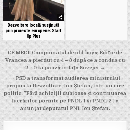
Dezvoltare locală susținută
prin proiecte europene: Start
Up Plus
Navigare
CE MECI! Campionatul de old-boys: Ediție de
în
Vrancea a pierdut cu 4 – 3 după ce a condus cu
articole
2 – 0 la pauză în fața Sovejei →
← PSD a transformat audierea ministrului
propus la Dezvoltare, Ion Ștefan, într-un circ
politic. ”Fără achiziții dubioase și continuarea
lucrărilor pornite pe PNDL 1 și PNDL 2”, a
anunțat deputatul PNL Ion Ștefan.