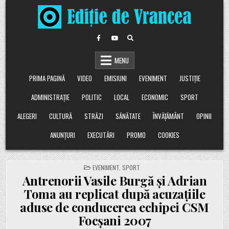
Skip
to
content
MENU
PRIMA PAGINĂ
VIDEO
EMISIUNI
EVENIMENT
JUSTIȚIE
ADMINISTRAȚIE
POLITIC
LOCAL
ECONOMIC
SPORT
ALEGERI
CULTURĂ
STRĂZI
SĂNĂTATE
ÎNVĂȚĂMÂNT
OPINII
ANUNȚURI
EXECUTĂRI
PROMO
COOKIES
POSTED
EVENIMENT
,
SPORT
IN
Antrenorii Vasile Burgă și Adrian
Toma au replicat după acuzațiile
aduse de conducerea echipei CSM
Focșani 2007