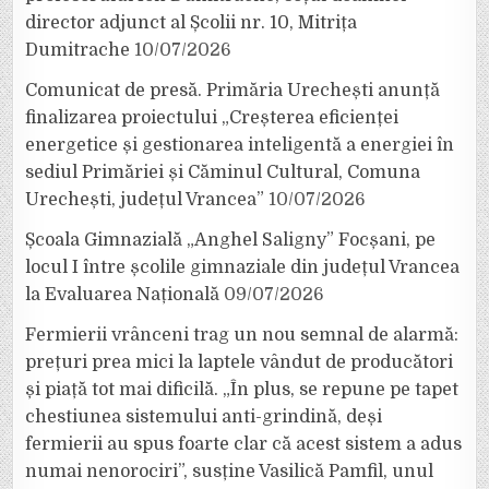
director adjunct al Școlii nr. 10, Mitrița
Dumitrache
10/07/2026
Comunicat de presă. Primăria Urechești anunță
finalizarea proiectului „Creșterea eficienței
energetice și gestionarea inteligentă a energiei în
sediul Primăriei și Căminul Cultural, Comuna
Urechești, județul Vrancea”
10/07/2026
Școala Gimnazială „Anghel Saligny” Focșani, pe
locul I între școlile gimnaziale din județul Vrancea
la Evaluarea Națională
09/07/2026
Fermierii vrânceni trag un nou semnal de alarmă:
prețuri prea mici la laptele vândut de producători
și piață tot mai dificilă. „În plus, se repune pe tapet
chestiunea sistemului anti-grindină, deși
fermierii au spus foarte clar că acest sistem a adus
numai nenorociri”, susține Vasilică Pamfil, unul