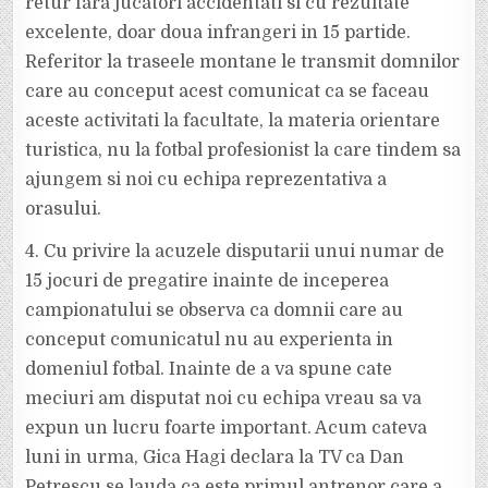
retur fara jucatori accidentati si cu rezultate
excelente, doar doua infrangeri in 15 partide.
Referitor la traseele montane le transmit domnilor
care au conceput acest comunicat ca se faceau
aceste activitati la facultate, la materia orientare
turistica, nu la fotbal profesionist la care tindem sa
ajungem si noi cu echipa reprezentativa a
orasului.
4. Cu privire la acuzele disputarii unui numar de
15 jocuri de pregatire inainte de inceperea
campionatului se observa ca domnii care au
conceput comunicatul nu au experienta in
domeniul fotbal. Inainte de a va spune cate
meciuri am disputat noi cu echipa vreau sa va
expun un lucru foarte important. Acum cateva
luni in urma, Gica Hagi declara la TV ca Dan
Petrescu se lauda ca este primul antrenor care a