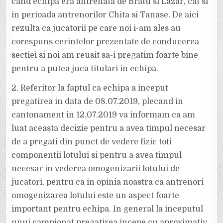
cand echipa era antrenata de Bratu si Lazar, cat si
in perioada antrenorilor Chita si Tanase. De aici
rezulta ca jucatorii pe care noi i-am ales au
corespuns cerintelor prezentate de conducerea
sectiei si noi am reusit sa-i pregatim foarte bine
pentru a putea juca titulari in echipa.
2. Referitor la faptul ca echipa a inceput
pregatirea in data de 08.07.2019, plecand in
cantonament in 12.07.2019 va informam ca am
luat aceasta decizie pentru a avea timpul necesar
de a pregati din punct de vedere fizic toti
componentii lotului si pentru a avea timpul
necesar in vederea omogenizarii lotului de
jucatori, pentru ca in opinia noastra ca antrenori
omogenizarea lotului este un aspect foarte
important pentru echipa. In general la inceputul
unui campionat pregatirea incepe cu aproximativ