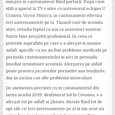
mingea in cantonament fiind portarii. Dupa cum
stiti a aparut la TV o stire ca antrenorul echipei U
Craiova, Victor Piturca, in cantonament efectua
trei antrenamente pe zi. Tinand cont de aceasta
stire, rezulta faptul ca noi ca antrenori suntem
foarte bine pregatiti profesional. In ceea ce
priveste suprafata pe care s-a alergat si anume
asfalt, specific ca nu au fost probleme medicale pe
perioada cantonamentului si nici in perioada
imediat urmatoare acestuia. Alergarea pe asfalt
poate provoca jucatorilor periostite sau tendinite,
dar in niciun caz alte probleme musculare.
De asemenea precizez ca in catonamentul din
iarna anului 2019, desfasurat tot la Covasna, s-a
alergat tot pe asfalt si gheata, durata fiind tot de
opt zile cu trei antrenamente pe zi si am avut un