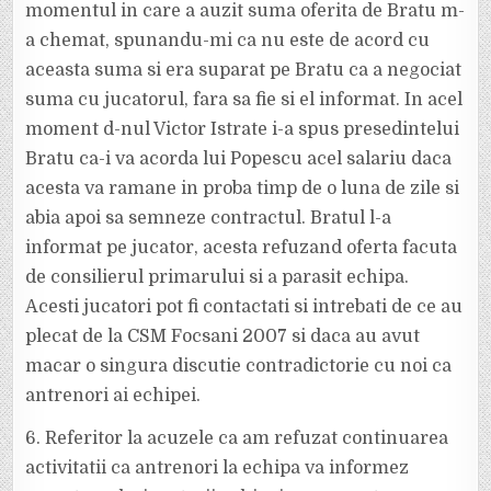
momentul in care a auzit suma oferita de Bratu m-
a chemat, spunandu-mi ca nu este de acord cu
aceasta suma si era suparat pe Bratu ca a negociat
suma cu jucatorul, fara sa fie si el informat. In acel
moment d-nul Victor Istrate i-a spus presedintelui
Bratu ca-i va acorda lui Popescu acel salariu daca
acesta va ramane in proba timp de o luna de zile si
abia apoi sa semneze contractul. Bratul l-a
informat pe jucator, acesta refuzand oferta facuta
de consilierul primarului si a parasit echipa.
Acesti jucatori pot fi contactati si intrebati de ce au
plecat de la CSM Focsani 2007 si daca au avut
macar o singura discutie contradictorie cu noi ca
antrenori ai echipei.
6. Referitor la acuzele ca am refuzat continuarea
activitatii ca antrenori la echipa va informez