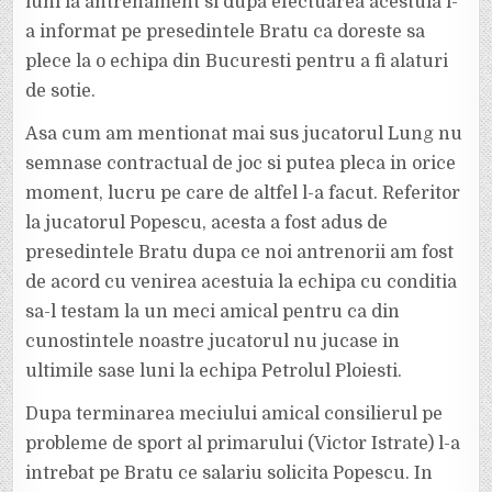
luni la antrenament si dupa efectuarea acestuia l-
a informat pe presedintele Bratu ca doreste sa
plece la o echipa din Bucuresti pentru a fi alaturi
de sotie.
Asa cum am mentionat mai sus jucatorul Lung nu
semnase contractual de joc si putea pleca in orice
moment, lucru pe care de altfel l-a facut. Referitor
la jucatorul Popescu, acesta a fost adus de
presedintele Bratu dupa ce noi antrenorii am fost
de acord cu venirea acestuia la echipa cu conditia
sa-l testam la un meci amical pentru ca din
cunostintele noastre jucatorul nu jucase in
ultimile sase luni la echipa Petrolul Ploiesti.
Dupa terminarea meciului amical consilierul pe
probleme de sport al primarului (Victor Istrate) l-a
intrebat pe Bratu ce salariu solicita Popescu. In