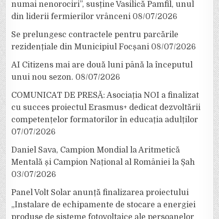
numai nenorociri”, susține Vasilică Pamfil, unul
din liderii fermierilor vrânceni
08/07/2026
Se prelungesc contractele pentru parcările
rezidențiale din Municipiul Focșani
08/07/2026
AI Citizens mai are două luni până la începutul
unui nou sezon.
08/07/2026
COMUNICAT DE PRESĂ: Asociația NOI a finalizat
cu succes proiectul Erasmus+ dedicat dezvoltării
competențelor formatorilor în educația adulților
07/07/2026
Daniel Sava, Campion Mondial la Aritmetică
Mentală și Campion Național al României la Șah
03/07/2026
Panel Volt Solar anunță finalizarea proiectului
„Instalare de echipamente de stocare a energiei
produse de sisteme fotovoltaice ale persoanelor