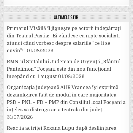
ULTIMELE ȘTIRI
Primarul Misăilă îi jignește pe actorii îndepărtați
din Teatrul Pastia: „Ei gândesc ca niște socialiști
atunci când vorbesc despre salariile ”ce li se
cuvin”!”
01/08/2026
RMN-ul Spitalului Județean de Urgență „Sfântul
Pantelimon” Focșani este din nou funcțional
începând cu 1 august
01/08/2026
Organizația județeană AUR Vrancea își exprimă
dezamăgirea față de modul în care majoritatea
PSD – PNL – FD – PMP din Consiliul local Focșani a
înțeles să distrugă arta teatrală din județ.
31/07/2026
Reacția actriței Roxana Lupu după desființarea