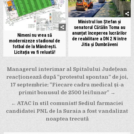
Ministrul Ion Ștefan și
senatorul Cătălin Toma au
anunțat începerea lucrărilor
Nimeni nu vrea să
de reabilitare a DN 2 N între
modernizeze stadionul de
Jitia și Dumbrăveni
fotbal de la Mândrești.
Licitația va fi reluată!
Navigare
Managerul interimar al Spitalului Județean
în
reacționează după ”protestul spontan” de joi,
articole
17 septembrie: ”Fiecare cadru medical și-a
primit bonusul de 2500 lei/lunar” →
← ATAC în stil comunist! Sediul farmaciei
candidatei PNL de la Suraia a fost vandalizat
noaptea trecută