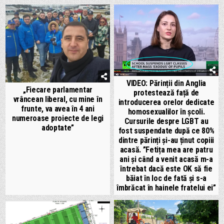
VIDEO: Părinții din Anglia
„Fiecare parlamentar
protestează față de
vrâncean liberal, cu mine în
introducerea orelor dedicate
frunte, va avea în 4 ani
homosexualilor în școli.
numeroase proiecte de legi
Cursurile despre LGBT au
adoptate”
fost suspendate după ce 80%
dintre părinți și-au ținut copiii
acasă. ”Fetița mea are patru
ani și când a venit acasă m-a
întrebat dacă este OK să fie
băiat în loc de fată și s-a
îmbrăcat în hainele fratelui ei”