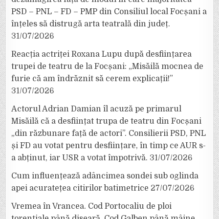
PSD – PNL – FD – PMP din Consiliul local Focșani a
înțeles să distrugă arta teatrală din județ.
31/07/2026
Reacția actriței Roxana Lupu după desființarea
trupei de teatru de la Focșani: „Misăilă mocnea de
furie că am îndrăznit să cerem explicații!”
31/07/2026
Actorul Adrian Damian îl acuză pe primarul
Misăilă că a desființat trupa de teatru din Focșani
„din răzbunare față de actori”. Consilierii PSD, PNL
și FD au votat pentru desființare, în timp ce AUR s-
a abținut, iar USR a votat împotrivă.
31/07/2026
Cum influențează adâncimea sondei sub oglinda
apei acuratețea citirilor batimetrice
27/07/2026
Vremea în Vrancea. Cod Portocaliu de ploi
torențiale până diseară, Cod Galben până mâine