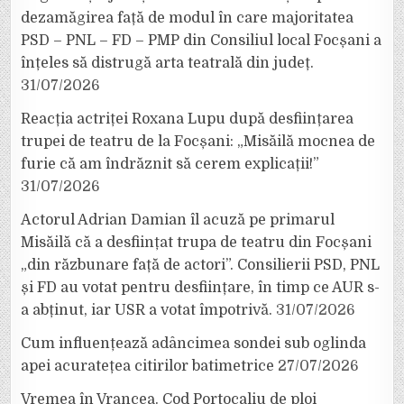
dezamăgirea față de modul în care majoritatea
PSD – PNL – FD – PMP din Consiliul local Focșani a
înțeles să distrugă arta teatrală din județ.
31/07/2026
Reacția actriței Roxana Lupu după desființarea
trupei de teatru de la Focșani: „Misăilă mocnea de
furie că am îndrăznit să cerem explicații!”
31/07/2026
Actorul Adrian Damian îl acuză pe primarul
Misăilă că a desființat trupa de teatru din Focșani
„din răzbunare față de actori”. Consilierii PSD, PNL
și FD au votat pentru desființare, în timp ce AUR s-
a abținut, iar USR a votat împotrivă.
31/07/2026
Cum influențează adâncimea sondei sub oglinda
apei acuratețea citirilor batimetrice
27/07/2026
Vremea în Vrancea. Cod Portocaliu de ploi