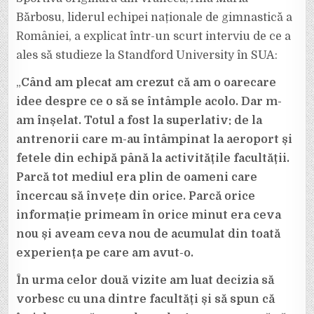
ALES
ANA
Bărbosu, liderul echipei naționale de gimnastică a
MARIA
BĂRBOSU
României, a explicat într-un scurt interviu de ce a
SĂ
MEARGĂ
ales să studieze la Standford University în SUA:
LA
UNIVERSITATE
ÎN
AMERICA.
„
Când am plecat am crezut că am o oarecare
idee despre ce o să se întâmple acolo. Dar m-
am înșelat. Totul a fost la superlativ: de la
antrenorii care m-au întâmpinat la aeroport și
fetele din echipă până la activitățile facultății.
Parcă tot mediul era plin de oameni care
încercau să învețe din orice. Parcă orice
informație primeam în orice minut era ceva
nou și aveam ceva nou de acumulat din toată
experiența pe care am avut-o.
În urma celor două vizite am luat decizia să
vorbesc cu una dintre facultăți și să spun că