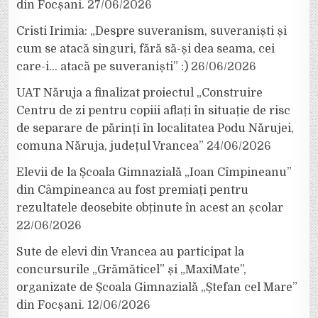
din Focșani.
27/06/2026
Cristi Irimia: „Despre suveranism, suveraniști și
cum se atacă singuri, fără să-și dea seama, cei
care-i… atacă pe suveraniști” :)
26/06/2026
UAT Năruja a finalizat proiectul „Construire
Centru de zi pentru copiii aflați în situație de risc
de separare de părinți în localitatea Podu Nărujei,
comuna Năruja, județul Vrancea”
24/06/2026
Elevii de la Școala Gimnazială „Ioan Cîmpineanu”
din Câmpineanca au fost premiați pentru
rezultatele deosebite obținute în acest an școlar
22/06/2026
Sute de elevi din Vrancea au participat la
concursurile „Grămăticel” și „MaxiMate”,
organizate de Școala Gimnazială „Ștefan cel Mare”
din Focșani.
12/06/2026