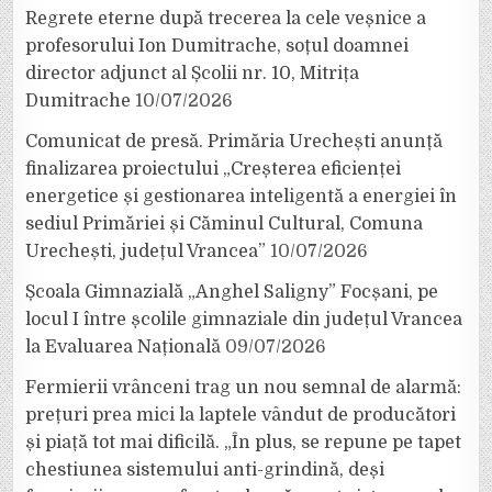
Regrete eterne după trecerea la cele veșnice a
profesorului Ion Dumitrache, soțul doamnei
director adjunct al Școlii nr. 10, Mitrița
Dumitrache
10/07/2026
Comunicat de presă. Primăria Urechești anunță
finalizarea proiectului „Creșterea eficienței
energetice și gestionarea inteligentă a energiei în
sediul Primăriei și Căminul Cultural, Comuna
Urechești, județul Vrancea”
10/07/2026
Școala Gimnazială „Anghel Saligny” Focșani, pe
locul I între școlile gimnaziale din județul Vrancea
la Evaluarea Națională
09/07/2026
Fermierii vrânceni trag un nou semnal de alarmă:
prețuri prea mici la laptele vândut de producători
și piață tot mai dificilă. „În plus, se repune pe tapet
chestiunea sistemului anti-grindină, deși