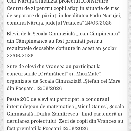
UAT Năruja a finalizat proiectul „Construire
Centru de zi pentru copiii aflați în situație de risc
de separare de părinți în localitatea Podu Nărujei,
comuna Năruja, județul Vrancea”
24/06/2026
Elevii de la Școala Gimnazială „Ioan Cîmpineanu”
din Câmpineanca au fost premiați pentru
rezultatele deosebite obținute în acest an școlar
22/06/2026
Sute de elevi din Vrancea au participat la
concursurile „Grămăticel” și „MaxiMate”,
organizate de Școala Gimnazială „Ștefan cel Mare”
din Focșani.
12/06/2026
Peste 200 de elevi au participat la concursul
interjudețean de matematică „Micul Gauss”, Școala
Gimnazială „Duiliu Zamfirescu” fiind parteneră în
derularea proiectului. Zeci de copii din Vrancea au
fost premiați la Focșani
12/06/2026