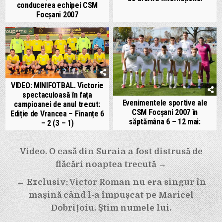
conducerea echipei CSM
Focșani 2007
VIDEO: MINIFOTBAL. Victorie
spectaculoasă în fața
Evenimentele sportive ale
campioanei de anul trecut:
CSM Focșani 2007 în
Ediție de Vrancea – Finanțe 6
săptămâna 6 – 12 mai:
– 2 (3 – 1)
Navigare
Video. O casă din Suraia a fost distrusă de
în
flăcări noaptea trecută →
articole
← Exclusiv: Victor Roman nu era singur în
mașină când l-a împușcat pe Maricel
Dobrițoiu. Știm numele lui.