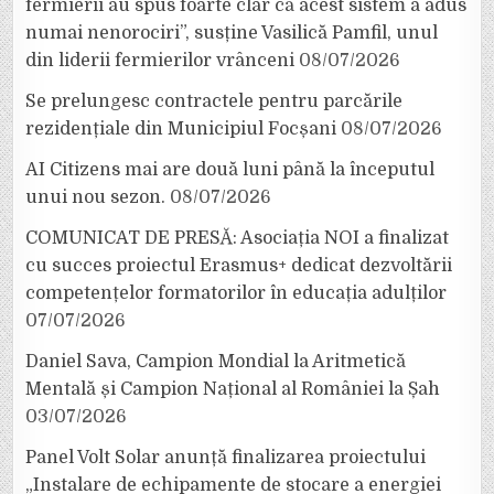
fermierii au spus foarte clar că acest sistem a adus
numai nenorociri”, susține Vasilică Pamfil, unul
din liderii fermierilor vrânceni
08/07/2026
Se prelungesc contractele pentru parcările
rezidențiale din Municipiul Focșani
08/07/2026
AI Citizens mai are două luni până la începutul
unui nou sezon.
08/07/2026
COMUNICAT DE PRESĂ: Asociația NOI a finalizat
cu succes proiectul Erasmus+ dedicat dezvoltării
competențelor formatorilor în educația adulților
07/07/2026
Daniel Sava, Campion Mondial la Aritmetică
Mentală și Campion Național al României la Șah
03/07/2026
Panel Volt Solar anunță finalizarea proiectului
„Instalare de echipamente de stocare a energiei