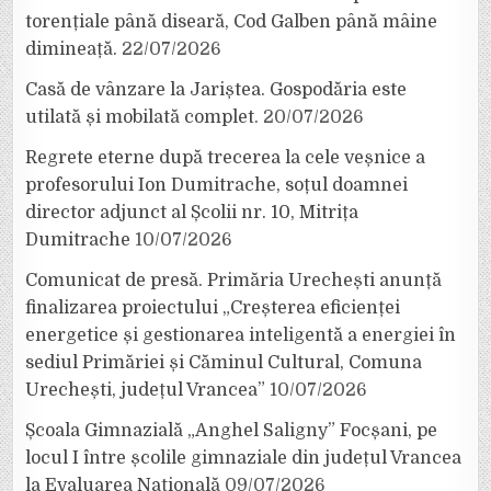
torențiale până diseară, Cod Galben până mâine
dimineață.
22/07/2026
Casă de vânzare la Jariștea. Gospodăria este
utilată și mobilată complet.
20/07/2026
Regrete eterne după trecerea la cele veșnice a
profesorului Ion Dumitrache, soțul doamnei
director adjunct al Școlii nr. 10, Mitrița
Dumitrache
10/07/2026
Comunicat de presă. Primăria Urechești anunță
finalizarea proiectului „Creșterea eficienței
energetice și gestionarea inteligentă a energiei în
sediul Primăriei și Căminul Cultural, Comuna
Urechești, județul Vrancea”
10/07/2026
Școala Gimnazială „Anghel Saligny” Focșani, pe
locul I între școlile gimnaziale din județul Vrancea
la Evaluarea Națională
09/07/2026