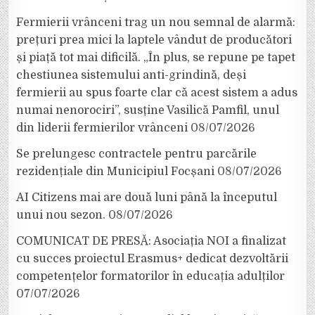
Fermierii vrânceni trag un nou semnal de alarmă:
prețuri prea mici la laptele vândut de producători
și piață tot mai dificilă. „În plus, se repune pe tapet
chestiunea sistemului anti-grindină, deși
fermierii au spus foarte clar că acest sistem a adus
numai nenorociri”, susține Vasilică Pamfil, unul
din liderii fermierilor vrânceni
08/07/2026
Se prelungesc contractele pentru parcările
rezidențiale din Municipiul Focșani
08/07/2026
AI Citizens mai are două luni până la începutul
unui nou sezon.
08/07/2026
COMUNICAT DE PRESĂ: Asociația NOI a finalizat
cu succes proiectul Erasmus+ dedicat dezvoltării
competențelor formatorilor în educația adulților
07/07/2026