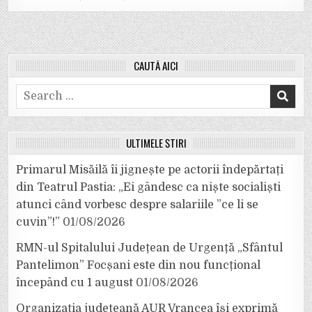
CAUTĂ AICI
Search
for:
ULTIMELE ȘTIRI
Primarul Misăilă îi jignește pe actorii îndepărtați
din Teatrul Pastia: „Ei gândesc ca niște socialiști
atunci când vorbesc despre salariile ”ce li se
cuvin”!”
01/08/2026
RMN-ul Spitalului Județean de Urgență „Sfântul
Pantelimon” Focșani este din nou funcțional
începând cu 1 august
01/08/2026
Organizația județeană AUR Vrancea își exprimă