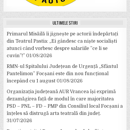
ULTIMELE ȘTIRI
Primarul Misăilă îi jignește pe actorii îndepărtați
din Teatrul Pastia: „Ei gândesc ca niște socialiști
atunci când vorbesc despre salariile ”ce li se
cuvin”!”
01/08/2026
RMN-ul Spitalului Județean de Urgență „Sfântul
Pantelimon” Focșani este din nou funcțional
începând cu 1 august
01/08/2026
Organizația județeană AUR Vrancea își exprimă
dezamăgirea față de modul în care majoritatea
PSD – PNL – FD – PMP din Consiliul local Focșani a
înțeles să distrugă arta teatrală din județ.
31/07/2026