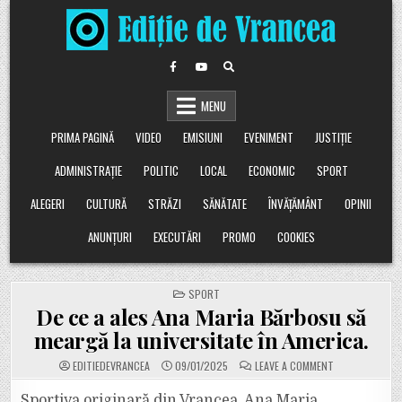
Skip
to
content
MENU
PRIMA PAGINĂ
VIDEO
EMISIUNI
EVENIMENT
JUSTIȚIE
ADMINISTRAȚIE
POLITIC
LOCAL
ECONOMIC
SPORT
ALEGERI
CULTURĂ
STRĂZI
SĂNĂTATE
ÎNVĂȚĂMÂNT
OPINII
ANUNȚURI
EXECUTĂRI
PROMO
COOKIES
POSTED
SPORT
IN
De ce a ales Ana Maria Bărbosu să
meargă la universitate în America.
ON
EDITIEDEVRANCEA
09/01/2025
LEAVE A COMMENT
DE
CE
A
Sportiva originară din Vrancea, Ana Maria