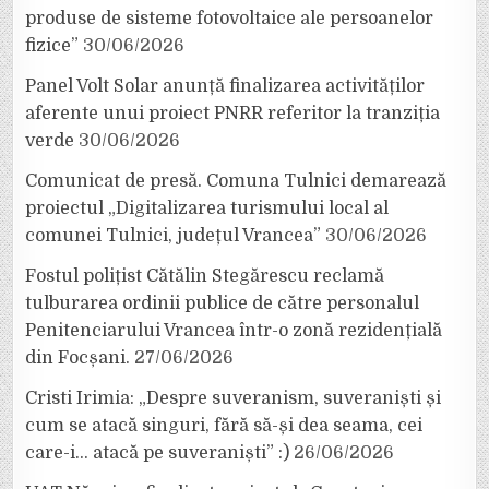
produse de sisteme fotovoltaice ale persoanelor
fizice”
30/06/2026
Panel Volt Solar anunță finalizarea activităților
aferente unui proiect PNRR referitor la tranziția
verde
30/06/2026
Comunicat de presă. Comuna Tulnici demarează
proiectul „Digitalizarea turismului local al
comunei Tulnici, județul Vrancea”
30/06/2026
Fostul polițist Cătălin Stegărescu reclamă
tulburarea ordinii publice de către personalul
Penitenciarului Vrancea într-o zonă rezidențială
din Focșani.
27/06/2026
Cristi Irimia: „Despre suveranism, suveraniști și
cum se atacă singuri, fără să-și dea seama, cei
care-i… atacă pe suveraniști” :)
26/06/2026