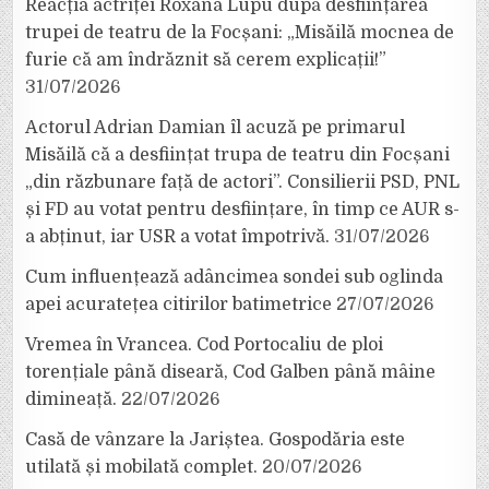
Reacția actriței Roxana Lupu după desființarea
trupei de teatru de la Focșani: „Misăilă mocnea de
furie că am îndrăznit să cerem explicații!”
31/07/2026
Actorul Adrian Damian îl acuză pe primarul
Misăilă că a desființat trupa de teatru din Focșani
„din răzbunare față de actori”. Consilierii PSD, PNL
și FD au votat pentru desființare, în timp ce AUR s-
a abținut, iar USR a votat împotrivă.
31/07/2026
Cum influențează adâncimea sondei sub oglinda
apei acuratețea citirilor batimetrice
27/07/2026
Vremea în Vrancea. Cod Portocaliu de ploi
torențiale până diseară, Cod Galben până mâine
dimineață.
22/07/2026
Casă de vânzare la Jariștea. Gospodăria este
utilată și mobilată complet.
20/07/2026