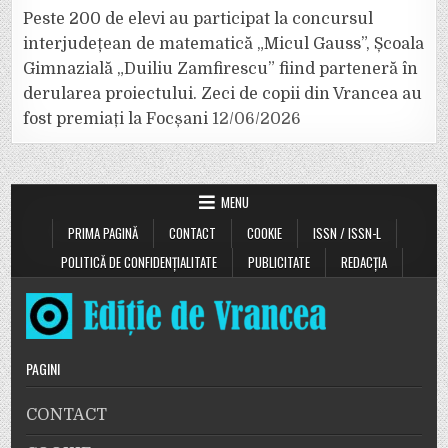
Peste 200 de elevi au participat la concursul
interjudețean de matematică „Micul Gauss”, Școala
Gimnazială „Duiliu Zamfirescu” fiind parteneră în
derularea proiectului. Zeci de copii din Vrancea au
fost premiați la Focșani
12/06/2026
MENU
PRIMA PAGINĂ
CONTACT
COOKIE
ISSN / ISSN-L
POLITICĂ DE CONFIDENȚIALITATE
PUBLICITATE
REDACȚIA
PAGINI
CONTACT