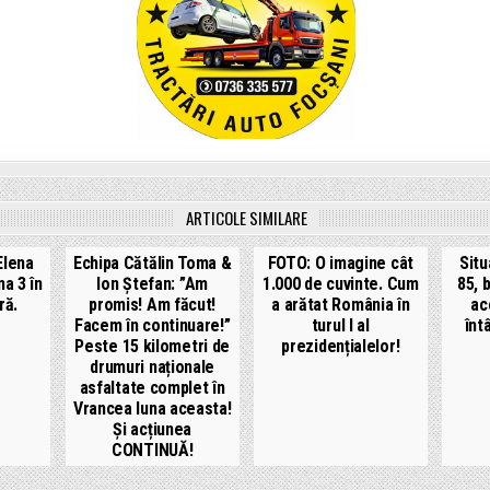
ARTICOLE SIMILARE
Elena
Echipa Cătălin Toma &
FOTO: O imagine cât
Situ
a 3 în
Ion Ștefan: ”Am
1.000 de cuvinte. Cum
85, 
ră.
promis! Am făcut!
a arătat România în
ac
Facem în continuare!”
turul I al
înt
Peste 15 kilometri de
prezidențialelor!
drumuri naționale
asfaltate complet în
Vrancea luna aceasta!
Și acțiunea
CONTINUĂ!