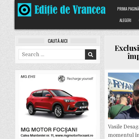
Skip
PRIMA PAGIN
to
content
ALEGERI
CAUTĂ AICI
Exclusi
Search
împ
for:
Vasile Desag
momentul în 