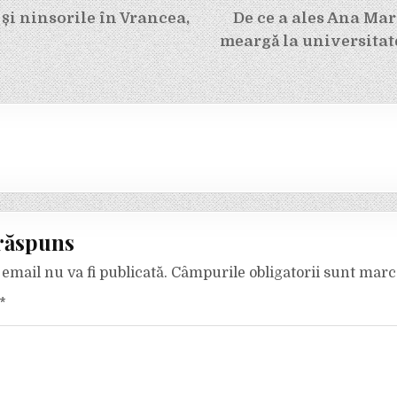
e
 și ninsorile în Vrancea,
De ce a ales Ana Mar
meargă la universitat
răspuns
email nu va fi publicată.
Câmpurile obligatorii sunt mar
*