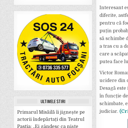
Interesant es
diferite, ast
pentru că foc
puțin probabi
să schimbe d
a tras cu a d
care a scăpat
putea face l
Victor Roman
ucidere din 
Desagă este 
în funcție de
ULTIMELE ȘTIRI
schimbate, e
judiciar.
(Cr
Primarul Misăilă îi jignește pe
actorii îndepărtați din Teatrul
Pastia: „Ei gândesc ca niște