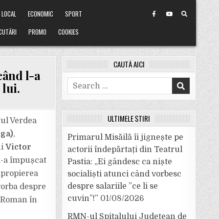
LOCAL
ECONOMIC
SPORT
CUTĂRI
PROMO
COOKIES
CAUTĂ AICI
când l-a
Search
lui.
for:
ULTIMELE ȘTIRI
tul Verdea
nga)
,
Primarul Misăilă îi jignește pe
ui
Victor
actorii îndepărtați din Teatrul
 l-a împușcat
Pastia: „Ei gândesc ca niște
apropierea
socialiști atunci când vorbesc
despre salariile ”ce li se
vorba despre
cuvin”!”
01/08/2026
u Roman în
RMN-ul Spitalului Județean de