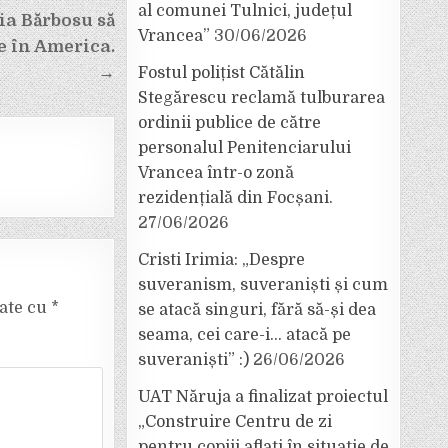
al comunei Tulnici, județul
ia Bărbosu să
Vrancea”
30/06/2026
e în America.
→
Fostul polițist Cătălin
Stegărescu reclamă tulburarea
ordinii publice de către
personalul Penitenciarului
Vrancea într-o zonă
rezidențială din Focșani.
27/06/2026
Cristi Irimia: „Despre
suveranism, suveraniști și cum
cate cu
*
se atacă singuri, fără să-și dea
seama, cei care-i… atacă pe
suveraniști” :)
26/06/2026
UAT Năruja a finalizat proiectul
„Construire Centru de zi
pentru copiii aflați în situație de