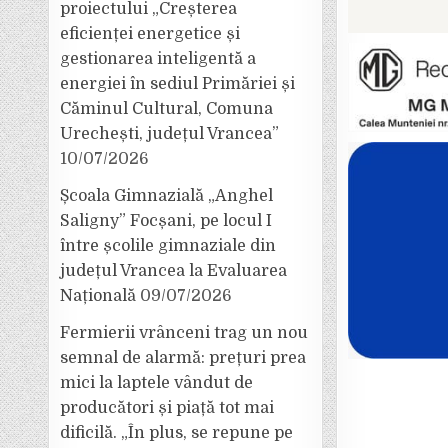
proiectului „Creșterea
eficienței energetice și
gestionarea inteligentă a
energiei în sediul Primăriei și
Căminul Cultural, Comuna
Urechești, județul Vrancea”
10/07/2026
Școala Gimnazială „Anghel
Saligny” Focșani, pe locul I
între școlile gimnaziale din
județul Vrancea la Evaluarea
Națională
09/07/2026
Fermierii vrânceni trag un nou
semnal de alarmă: prețuri prea
mici la laptele vândut de
producători și piață tot mai
dificilă. „În plus, se repune pe