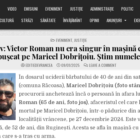
Ă
VIDEO
EMISIUNI
EVENIMENT
JUSTIȚIE
ADMINISTRAȚIE
POLITIC
CULTURĂ
STRĂZI
SĂNĂTATE
ÎNVĂȚĂMÂNT
OPINII
ANUNȚURI
EXE
POSTED
EVENIMENT
,
JUSTIȚIE
IN
v: Victor Roman nu era singur în mașină 
ușcat pe Maricel Dobrițoiu. Știm numele 
ON
EDITIEDEVRANCEA
09/01/2025
LEAVE A COMMENT
EXCLUSIV:
VICTOR
ROMAN
În dosarul uciderii bărbatului de 40 de ani din sa
NU
ERA
(comuna Răcoasa),
Maricel Dobrițoiu (foto stâ
SINGUR
ÎN
procurorii anchetează încă o persoană în afara l
MAȘINĂ
CÂND
Roman (65 de ani, foto jos)
, afaceristul cel care
L-
A
ÎMPUȘCAT
mortal pe Maricel Dobrițoiu, într-o pădurice din 
PE
MARICEL
localității vrâncene, pe 27 decembrie 2024. Este 
DOBRIȚOIU.
ȘTIM
ă, de 52 de ani, din Ruginești. Acesta se afla în mașină c
NUMELE
LUI.
care s-a tras cu arma.