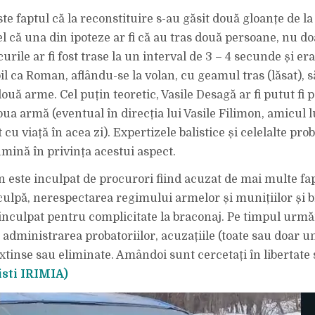
te faptul că la reconstituire s-au găsit două gloanțe de l
fel că una din ipoteze ar fi că au tras două persoane, nu d
urile ar fi fost trase la un interval de 3 – 4 secunde și er
l ca Roman, aflându-se la volan, cu geamul tras (lăsat), s
ouă arme. Cel puțin teoretic, Vasile Desagă ar fi putut fi
oua armă (eventual în direcția lui Vasile Filimon, amicul l
 cu viață în acea zi). Expertizele balistice și celelalte prob
umină în privința acestui aspect.
 este inculpat de procurori fiind acuzat de mai multe fa
culpă, nerespectarea regimului armelor și munițiilor și b
inculpat pentru complicitate la braconaj. Pe timpul urmăr
 administrarea probatoriilor, acuzațiile (toate sau doar une
xtinse sau eliminate. Amândoi sunt cercetați în libertate 
isti IRIMIA)