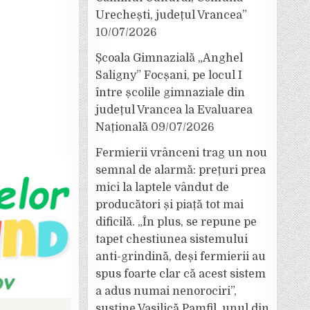
Urechești, județul Vrancea”
10/07/2026
Școala Gimnazială „Anghel
Saligny” Focșani, pe locul I
între școlile gimnaziale din
județul Vrancea la Evaluarea
Națională
09/07/2026
Fermierii vrânceni trag un nou
semnal de alarmă: prețuri prea
mici la laptele vândut de
producători și piață tot mai
dificilă. „În plus, se repune pe
tapet chestiunea sistemului
anti-grindină, deși fermierii au
spus foarte clar că acest sistem
a adus numai nenorociri”,
susține Vasilică Pamfil, unul din