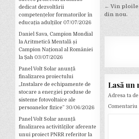
Navigar
← Vin ploile
dedicat dezvoltării
în
din nou.
competențelor formatorilor în
articole
educația adulților
07/07/2026
Daniel Sava, Campion Mondial
la Aritmetică Mentală și
Campion Național al României
la Șah
03/07/2026
Panel Volt Solar anunță
finalizarea proiectului
Lasă un 
„Instalare de echipamente de
stocare a energiei produse de
Adresa ta de 
sisteme fotovoltaice ale
Comentariu
persoanelor fizice”
30/06/2026
Panel Volt Solar anunță
finalizarea activităților aferente
unui proiect PNRR referitor la