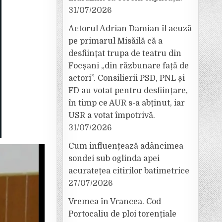
31/07/2026
Actorul Adrian Damian îl acuză
pe primarul Misăilă că a
desființat trupa de teatru din
Focșani „din răzbunare față de
actori”. Consilierii PSD, PNL și
FD au votat pentru desființare,
în timp ce AUR s-a abținut, iar
USR a votat împotrivă.
31/07/2026
Cum influențează adâncimea
sondei sub oglinda apei
acuratețea citirilor batimetrice
27/07/2026
Vremea în Vrancea. Cod
Portocaliu de ploi torențiale