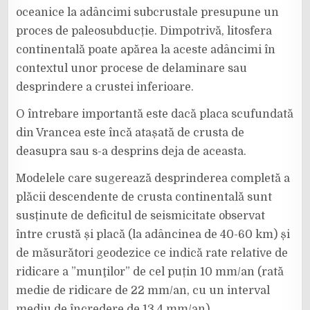
oceanice la adâncimi subcrustale presupune un
proces de paleosubducție. Dimpotrivă, litosfera
continentală poate apărea la aceste adâncimi în
contextul unor procese de delaminare sau
desprindere a crustei inferioare.
O întrebare importantă este dacă placa scufundată
din Vrancea este încă atașată de crusta de
deasupra sau s-a desprins deja de aceasta.
Modelele care sugerează desprinderea completă a
plăcii descendente de crusta continentală sunt
susținute de deficitul de seismicitate observat
între crustă și placă (la adâncinea de 40-60 km) și
de măsurători geodezice ce indică rate relative de
ridicare a ”munţilor” de cel puțin 10 mm/an (rată
medie de ridicare de 22 mm/an, cu un interval
mediu de încredere de 13,4 mm/an).