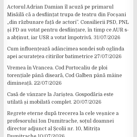
Actorul Adrian Damian îl acuză pe primarul
Misăilă că a desființat trupa de teatru din Focșani
„din răzbunare față de actori”. Consilierii PSD, PNL
și FD au votat pentru desființare, în timp ce AUR s-
a abținut, iar USR a votat împotrivă.
31/07/2026
Cum influențează adâncimea sondei sub oglinda
apei acuratețea citirilor batimetrice
27/07/2026
Vremea în Vrancea. Cod Portocaliu de ploi
torențiale până diseară, Cod Galben până mâine
dimineață.
22/07/2026
Casă de vânzare la Jariștea. Gospodăria este
utilată și mobilată complet.
20/07/2026
Regrete eterne după trecerea la cele veșnice a
profesorului Ion Dumitrache, soțul doamnei
director adjunct al Școlii nr. 10, Mitrița
Dumitrache
10/07/2026