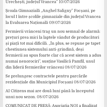
Urechești, județul Vrancea”
10/07/2026
Școala Gimnazială „Anghel Saligny” Focșani, pe
locul I între școlile gimnaziale din județul Vrancea
la Evaluarea Națională
09/07/2026
Fermierii vrânceni trag un nou semnal de alarmă:
prețuri prea mici la laptele vândut de producători
și piață tot mai dificilă. „În plus, se repune pe tapet
chestiunea sistemului anti-grindină, deși
fermierii au spus foarte clar că acest sistem a adus
numai nenorociri”, susține Vasilică Pamfil, unul
din liderii fermierilor vrânceni
08/07/2026
Se prelungesc contractele pentru parcările
rezidențiale din Municipiul Focșani
08/07/2026
AI Citizens mai are două luni până la începutul
unui nou sezon.
08/07/2026
COMUNICAT DE PRESĂ: Asociația NOI a finalizat