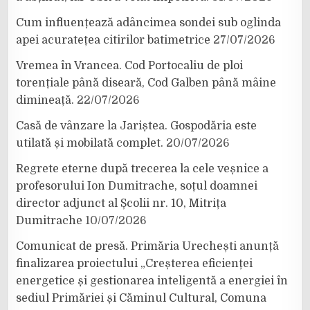
Cum influențează adâncimea sondei sub oglinda
apei acuratețea citirilor batimetrice
27/07/2026
Vremea în Vrancea. Cod Portocaliu de ploi
torențiale până diseară, Cod Galben până mâine
dimineață.
22/07/2026
Casă de vânzare la Jariștea. Gospodăria este
utilată și mobilată complet.
20/07/2026
Regrete eterne după trecerea la cele veșnice a
profesorului Ion Dumitrache, soțul doamnei
director adjunct al Școlii nr. 10, Mitrița
Dumitrache
10/07/2026
Comunicat de presă. Primăria Urechești anunță
finalizarea proiectului „Creșterea eficienței
energetice și gestionarea inteligentă a energiei în
sediul Primăriei și Căminul Cultural, Comuna