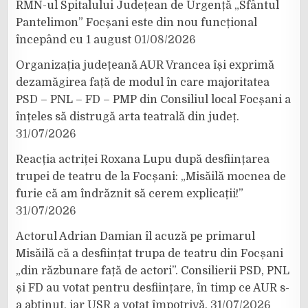
RMN-ul Spitalului Județean de Urgență „Sfântul
Pantelimon” Focșani este din nou funcțional
începând cu 1 august
01/08/2026
Organizația județeană AUR Vrancea își exprimă
dezamăgirea față de modul în care majoritatea
PSD – PNL – FD – PMP din Consiliul local Focșani a
înțeles să distrugă arta teatrală din județ.
31/07/2026
Reacția actriței Roxana Lupu după desființarea
trupei de teatru de la Focșani: „Misăilă mocnea de
furie că am îndrăznit să cerem explicații!”
31/07/2026
Actorul Adrian Damian îl acuză pe primarul
Misăilă că a desființat trupa de teatru din Focșani
„din răzbunare față de actori”. Consilierii PSD, PNL
și FD au votat pentru desființare, în timp ce AUR s-
a abținut, iar USR a votat împotrivă.
31/07/2026