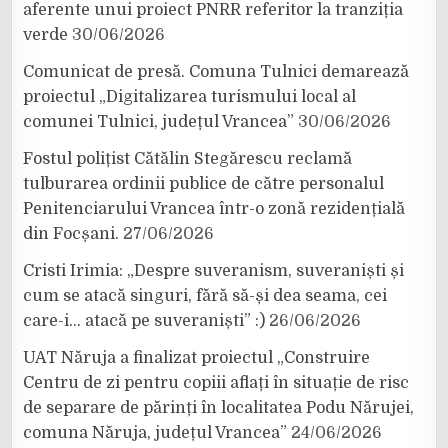
aferente unui proiect PNRR referitor la tranziția
verde
30/06/2026
Comunicat de presă. Comuna Tulnici demarează
proiectul „Digitalizarea turismului local al
comunei Tulnici, județul Vrancea”
30/06/2026
Fostul polițist Cătălin Stegărescu reclamă
tulburarea ordinii publice de către personalul
Penitenciarului Vrancea într-o zonă rezidențială
din Focșani.
27/06/2026
Cristi Irimia: „Despre suveranism, suveraniști și
cum se atacă singuri, fără să-și dea seama, cei
care-i… atacă pe suveraniști” :)
26/06/2026
UAT Năruja a finalizat proiectul „Construire
Centru de zi pentru copiii aflați în situație de risc
de separare de părinți în localitatea Podu Nărujei,
comuna Năruja, județul Vrancea”
24/06/2026