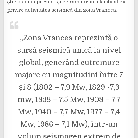
știe până în prezent și ce rămâne de clarificat cu
CE
NU
privire activitatea seismică din zona Vrancea.
SE
ȘTIE
DESPRE
ELE?
„Zona Vrancea reprezintă o
sursă seismică unică la nivel
global, generând cutremure
majore cu magnitudini între 7
și 8 (1802 – 7,9 Mw, 1829 -7,3
mw, 1838 – 7.5 Mw, 1908 – 7.7
Mw, 1940 – 7,7 Mw, 1977 – 7,4
Mw, 1986 – 7,1 Mw), într-un
volum seismogen extrem de