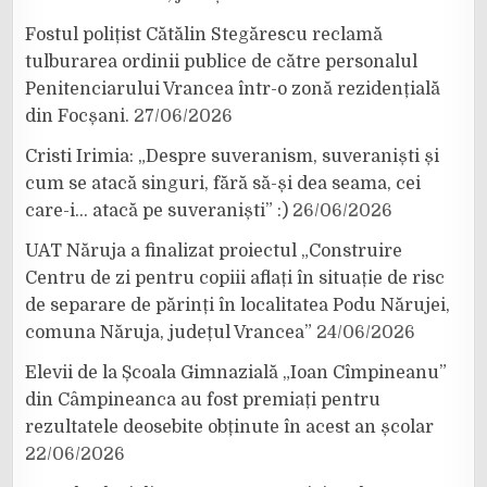
Fostul polițist Cătălin Stegărescu reclamă
tulburarea ordinii publice de către personalul
Penitenciarului Vrancea într-o zonă rezidențială
din Focșani.
27/06/2026
Cristi Irimia: „Despre suveranism, suveraniști și
cum se atacă singuri, fără să-și dea seama, cei
care-i… atacă pe suveraniști” :)
26/06/2026
UAT Năruja a finalizat proiectul „Construire
Centru de zi pentru copiii aflați în situație de risc
de separare de părinți în localitatea Podu Nărujei,
comuna Năruja, județul Vrancea”
24/06/2026
Elevii de la Școala Gimnazială „Ioan Cîmpineanu”
din Câmpineanca au fost premiați pentru
rezultatele deosebite obținute în acest an școlar
22/06/2026