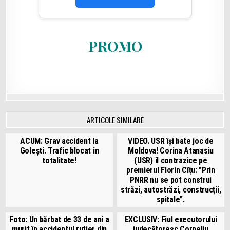
PROMO
ARTICOLE SIMILARE
ACUM: Grav accident la
VIDEO. USR își bate joc de
Golești. Trafic blocat în
Moldova! Corina Atanasiu
totalitate!
(USR) îl contrazice pe
premierul Florin Cîțu: ”Prin
PNRR nu se pot construi
străzi, autostrăzi, construcții,
spitale”.
Foto: Un bărbat de 33 de ani a
EXCLUSIV: Fiul executorului
murit în accidentul rutier din
judecătoresc Corneliu