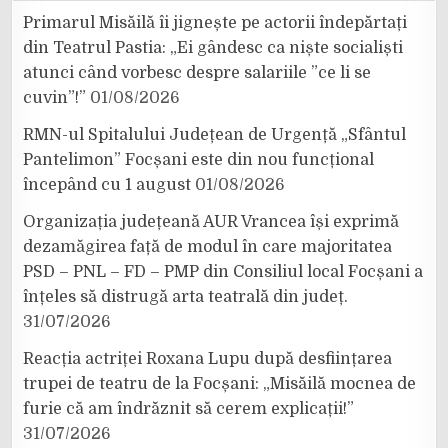
Primarul Misăilă îi jignește pe actorii îndepărtați
din Teatrul Pastia: „Ei gândesc ca niște socialiști
atunci când vorbesc despre salariile ”ce li se
cuvin”!”
01/08/2026
RMN-ul Spitalului Județean de Urgență „Sfântul
Pantelimon” Focșani este din nou funcțional
începând cu 1 august
01/08/2026
Organizația județeană AUR Vrancea își exprimă
dezamăgirea față de modul în care majoritatea
PSD – PNL – FD – PMP din Consiliul local Focșani a
înțeles să distrugă arta teatrală din județ.
31/07/2026
Reacția actriței Roxana Lupu după desființarea
trupei de teatru de la Focșani: „Misăilă mocnea de
furie că am îndrăznit să cerem explicații!”
31/07/2026