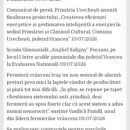
Comunicat de presă. Primăria Urechești anunță
finalizarea proiectului „Creșterea eficienței
energetice și gestionarea inteligentă a energiei în
sediul Primăriei și Căminul Cultural, Comuna
Urechești, județul Vrancea”
10/07/2026
Școala Gimnazială „Anghel Saligny” Focșani, pe
locul I între școlile gimnaziale din județul Vrancea
la Evaluarea Națională
09/07/2026
Fermierii vrânceni trag un nou semnal de alarmă:
prețuri prea mici la laptele vândut de producători
și piață tot mai dificilă. „În plus, se repune pe tapet
chestiunea sistemului anti-grindină, deși
fermierii au spus foarte clar că acest sistem a adus
numai nenorociri”, susține Vasilică Pamfil, unul
din liderii fermierilor vrânceni
08/07/2026
Se prelungesc contractele pentru parcările