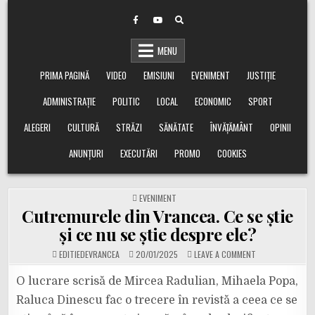
Skip
to
content
MENU
PRIMA PAGINĂ
VIDEO
EMISIUNI
EVENIMENT
JUSTIȚIE
ADMINISTRAȚIE
POLITIC
LOCAL
ECONOMIC
SPORT
ALEGERI
CULTURĂ
STRĂZI
SĂNĂTATE
ÎNVĂȚĂMÂNT
OPINII
ANUNȚURI
EXECUTĂRI
PROMO
COOKIES
POSTED
EVENIMENT
IN
Cutremurele din Vrancea. Ce se știe
și ce nu se știe despre ele?
ON
EDITIEDEVRANCEA
20/01/2025
LEAVE A COMMENT
CUTREMURELE
DIN
VRANCEA.
O lucrare scrisă de Mircea Radulian, Mihaela Popa,
CE
SE
Raluca Dinescu fac o trecere în revistă a ceea ce se
ȘTIE
ȘI