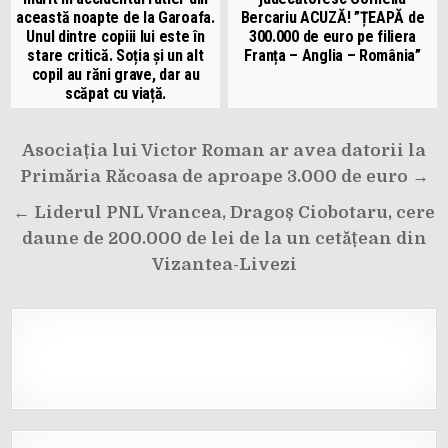
această noapte de la Garoafa.
Bercariu ACUZĂ! ”ȚEAPĂ de
Unul dintre copiii lui este în
300.000 de euro pe filiera
stare critică. Soția și un alt
Franța – Anglia – România”
copil au răni grave, dar au
scăpat cu viață.
Navigare
Asociația lui Victor Roman ar avea datorii la
în
Primăria Răcoasa de aproape 3.000 de euro →
articole
← Liderul PNL Vrancea, Dragoș Ciobotaru, cere
daune de 200.000 de lei de la un cetățean din
Vizantea-Livezi