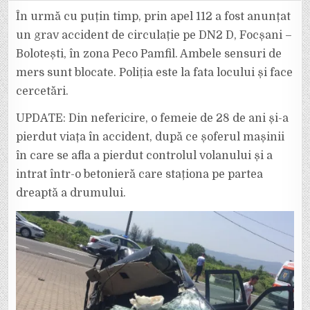
MORTAL
PE
În urmă cu puțin timp, prin apel 112 a fost anunțat
DN
2
un grav accident de circulație pe DN2 D, Focșani –
D
FOCȘANI
Bolotești, în zona Peco Pamfil. Ambele sensuri de
–
BOLOTEȘTI.
mers sunt blocate. Poliția este la fata locului și face
O
FEMEIE
DE
cercetări.
28
DE
ANI
UPDATE: Din nefericire, o femeie de 28 de ani și-a
A
MURIT!
pierdut viața în accident, după ce șoferul mașinii
în care se afla a pierdut controlul volanului și a
intrat într-o betonieră care staționa pe partea
dreaptă a drumului.