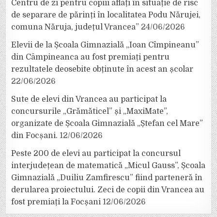
Centru de zi pentru copiii aflați în situație de risc
de separare de părinți în localitatea Podu Nărujei,
comuna Năruja, județul Vrancea”
24/06/2026
Elevii de la Școala Gimnazială „Ioan Cîmpineanu”
din Câmpineanca au fost premiați pentru
rezultatele deosebite obținute în acest an școlar
22/06/2026
Sute de elevi din Vrancea au participat la
concursurile „Grămăticel” și „MaxiMate”,
organizate de Școala Gimnazială „Ștefan cel Mare”
din Focșani.
12/06/2026
Peste 200 de elevi au participat la concursul
interjudețean de matematică „Micul Gauss”, Școala
Gimnazială „Duiliu Zamfirescu” fiind parteneră în
derularea proiectului. Zeci de copii din Vrancea au
fost premiați la Focșani
12/06/2026