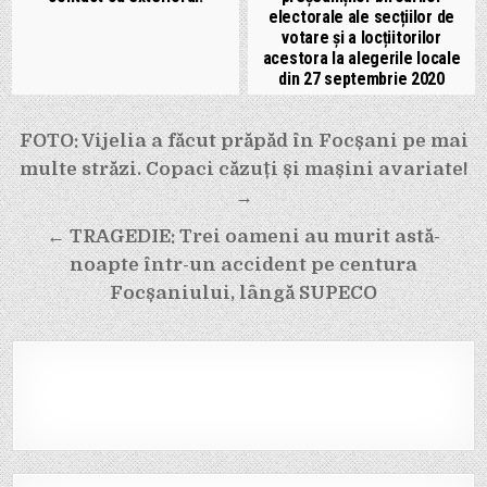
electorale ale secțiilor de
votare și a locțiitorilor
acestora la alegerile locale
din 27 septembrie 2020
Navigare
FOTO: Vijelia a făcut prăpăd în Focșani pe mai
în
multe străzi. Copaci căzuți și mașini avariate!
articole
→
← TRAGEDIE: Trei oameni au murit astă-
noapte într-un accident pe centura
Focșaniului, lângă SUPECO