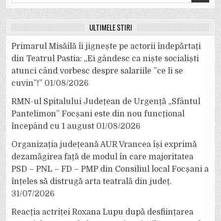
for:
ULTIMELE ȘTIRI
Primarul Misăilă îi jignește pe actorii îndepărtați
din Teatrul Pastia: „Ei gândesc ca niște socialiști
atunci când vorbesc despre salariile ”ce li se
cuvin”!”
01/08/2026
RMN-ul Spitalului Județean de Urgență „Sfântul
Pantelimon” Focșani este din nou funcțional
începând cu 1 august
01/08/2026
Organizația județeană AUR Vrancea își exprimă
dezamăgirea față de modul în care majoritatea
PSD – PNL – FD – PMP din Consiliul local Focșani a
înțeles să distrugă arta teatrală din județ.
31/07/2026
Reacția actriței Roxana Lupu după desființarea