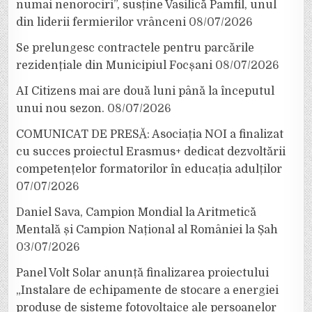
numai nenorociri”, susține Vasilică Pamfil, unul
din liderii fermierilor vrânceni
08/07/2026
Se prelungesc contractele pentru parcările
rezidențiale din Municipiul Focșani
08/07/2026
AI Citizens mai are două luni până la începutul
unui nou sezon.
08/07/2026
COMUNICAT DE PRESĂ: Asociația NOI a finalizat
cu succes proiectul Erasmus+ dedicat dezvoltării
competențelor formatorilor în educația adulților
07/07/2026
Daniel Sava, Campion Mondial la Aritmetică
Mentală și Campion Național al României la Șah
03/07/2026
Panel Volt Solar anunță finalizarea proiectului
„Instalare de echipamente de stocare a energiei
produse de sisteme fotovoltaice ale persoanelor