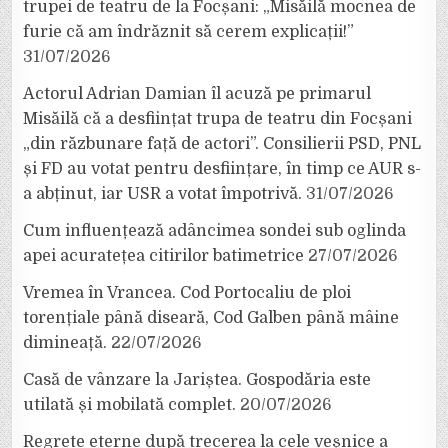
trupei de teatru de la Focșani: „Misăilă mocnea de
furie că am îndrăznit să cerem explicații!”
31/07/2026
Actorul Adrian Damian îl acuză pe primarul
Misăilă că a desființat trupa de teatru din Focșani
„din răzbunare față de actori”. Consilierii PSD, PNL
și FD au votat pentru desființare, în timp ce AUR s-
a abținut, iar USR a votat împotrivă.
31/07/2026
Cum influențează adâncimea sondei sub oglinda
apei acuratețea citirilor batimetrice
27/07/2026
Vremea în Vrancea. Cod Portocaliu de ploi
torențiale până diseară, Cod Galben până mâine
dimineață.
22/07/2026
Casă de vânzare la Jariștea. Gospodăria este
utilată și mobilată complet.
20/07/2026
Regrete eterne după trecerea la cele veșnice a