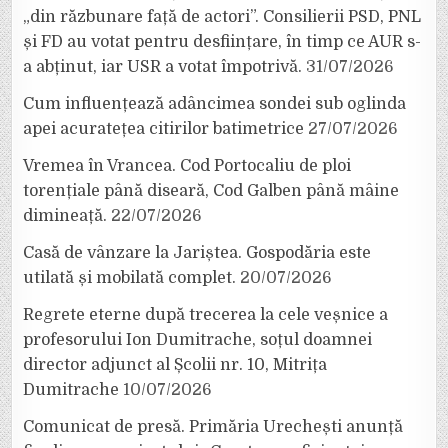
„din răzbunare față de actori”. Consilierii PSD, PNL
și FD au votat pentru desființare, în timp ce AUR s-
a abținut, iar USR a votat împotrivă.
31/07/2026
Cum influențează adâncimea sondei sub oglinda
apei acuratețea citirilor batimetrice
27/07/2026
Vremea în Vrancea. Cod Portocaliu de ploi
torențiale până diseară, Cod Galben până mâine
dimineață.
22/07/2026
Casă de vânzare la Jariștea. Gospodăria este
utilată și mobilată complet.
20/07/2026
Regrete eterne după trecerea la cele veșnice a
profesorului Ion Dumitrache, soțul doamnei
director adjunct al Școlii nr. 10, Mitrița
Dumitrache
10/07/2026
Comunicat de presă. Primăria Urechești anunță