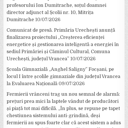
profesorului Ion Dumitrache, soțul doamnei
director adjunct al Școlii nr. 10, Mitrița
Dumitrache
10/07/2026
Comunicat de presă. Primăria Urechești anunță
finalizarea proiectului „Creșterea eficienței
energetice și gestionarea inteligentă a energiei în
sediul Primăriei și Căminul Cultural, Comuna
Urechești, județul Vrancea”
10/07/2026
Școala Gimnazială „Anghel Saligny” Focșani, pe
locul I între școlile gimnaziale din județul Vrancea
la Evaluarea Națională
09/07/2026
Fermierii vrânceni trag un nou semnal de alarmă:
prețuri prea mici la laptele vândut de producători
și piață tot mai dificilă. „În plus, se repune pe tapet
chestiunea sistemului anti-grindină, deși
fermierii au spus foarte clar că acest sistem a adus