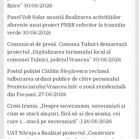
fizice”
30/06/2026
Panel Volt Solar anunță finalizarea activităților
aferente unui proiect PNRR referitor la tranziția
verde
30/06/2026
Comunicat de presă. Comuna Tulnici demarează
proiectul „Digitalizarea turismului local al
comunei Tulnici, județul Vrancea”
30/06/2026
Fostul polițist Cătălin Stegărescu reclamă
tulburarea ordinii publice de către personalul
Penitenciarului Vrancea într-o zonă rezidențială
din Focșani.
27/06/2026
Cristi Irimia: „Despre suveranism, suveraniști și
cum se atacă singuri, fără să-și dea seama, cei
care-i… atacă pe suveraniști” :)
26/06/2026
UAT Năruja a finalizat proiectul „Construire