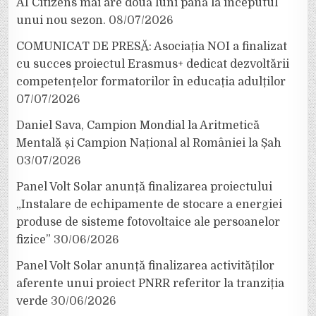
AI Citizens mai are două luni până la începutul
unui nou sezon.
08/07/2026
COMUNICAT DE PRESĂ: Asociația NOI a finalizat
cu succes proiectul Erasmus+ dedicat dezvoltării
competențelor formatorilor în educația adulților
07/07/2026
Daniel Sava, Campion Mondial la Aritmetică
Mentală și Campion Național al României la Șah
03/07/2026
Panel Volt Solar anunță finalizarea proiectului
„Instalare de echipamente de stocare a energiei
produse de sisteme fotovoltaice ale persoanelor
fizice”
30/06/2026
Panel Volt Solar anunță finalizarea activităților
aferente unui proiect PNRR referitor la tranziția
verde
30/06/2026