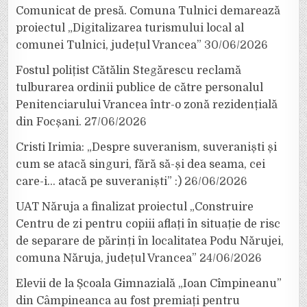
Comunicat de presă. Comuna Tulnici demarează
proiectul „Digitalizarea turismului local al
comunei Tulnici, județul Vrancea”
30/06/2026
Fostul polițist Cătălin Stegărescu reclamă
tulburarea ordinii publice de către personalul
Penitenciarului Vrancea într-o zonă rezidențială
din Focșani.
27/06/2026
Cristi Irimia: „Despre suveranism, suveraniști și
cum se atacă singuri, fără să-și dea seama, cei
care-i… atacă pe suveraniști” :)
26/06/2026
UAT Năruja a finalizat proiectul „Construire
Centru de zi pentru copiii aflați în situație de risc
de separare de părinți în localitatea Podu Nărujei,
comuna Năruja, județul Vrancea”
24/06/2026
Elevii de la Școala Gimnazială „Ioan Cîmpineanu”
din Câmpineanca au fost premiați pentru