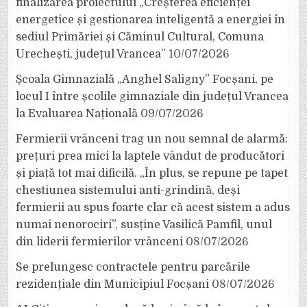
finalizarea proiectului „Creșterea eficienței
energetice și gestionarea inteligentă a energiei în
sediul Primăriei și Căminul Cultural, Comuna
Urechești, județul Vrancea”
10/07/2026
Școala Gimnazială „Anghel Saligny” Focșani, pe
locul I între școlile gimnaziale din județul Vrancea
la Evaluarea Națională
09/07/2026
Fermierii vrânceni trag un nou semnal de alarmă:
prețuri prea mici la laptele vândut de producători
și piață tot mai dificilă. „În plus, se repune pe tapet
chestiunea sistemului anti-grindină, deși
fermierii au spus foarte clar că acest sistem a adus
numai nenorociri”, susține Vasilică Pamfil, unul
din liderii fermierilor vrânceni
08/07/2026
Se prelungesc contractele pentru parcările
rezidențiale din Municipiul Focșani
08/07/2026