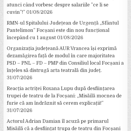
atunci când vorbesc despre salariile ”ce li se
cuvin”!”
01/08/2026
RMN-ul Spitalului Județean de Urgență „Sfântul
Pantelimon” Focșani este din nou funcțional
începând cu 1 august
01/08/2026
Organizația județeană AUR Vrancea își exprimă
dezamăgirea față de modul în care majoritatea
PSD – PNL – FD – PMP din Consiliul local Focșani a
înțeles să distrugă arta teatrală din județ.
31/07/2026
Reacția actriței Roxana Lupu după desființarea
trupei de teatru de la Focșani: „Misăilă mocnea de
furie că am îndrăznit să cerem explicații!”
31/07/2026
Actorul Adrian Damian îl acuză pe primarul
Misăilă că a desființat trupa de teatru din Focșani