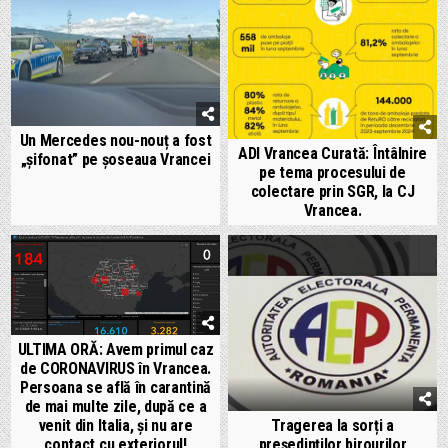
Un Mercedes nou-nouț a fost
ADI Vrancea Curată: Întâlnire
„șifonat” pe șoseaua Vrancei
pe tema procesului de
colectare prin SGR, la CJ
Vrancea.
ULTIMA ORĂ: Avem primul caz
de CORONAVIRUS în Vrancea.
Persoana se află în carantină
de mai multe zile, după ce a
venit din Italia, și nu are
Tragerea la sorți a
contact cu exteriorul!
președinților birourilor