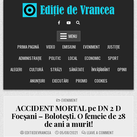
Skip
to
content
MENU
PRIMA PAGINĂ
VIDEO
EMISIUNI
EVENIMENT
JUSTIȚIE
ADMINISTRAȚIE
POLITIC
LOCAL
ECONOMIC
SPORT
ALEGERI
CULTURĂ
STRĂZI
SĂNĂTATE
ÎNVĂȚĂMÂNT
OPINII
ANUNȚURI
EXECUTĂRI
PROMO
COOKIES
POSTED
EVENIMENT
IN
ACCIDENT MORTAL pe DN 2 D
Focșani – Bolotești. O femeie de 28
de ani a murit!
ON
EDITIEDEVRANCEA
05/08/2021
LEAVE A COMMENT
ACCIDENT