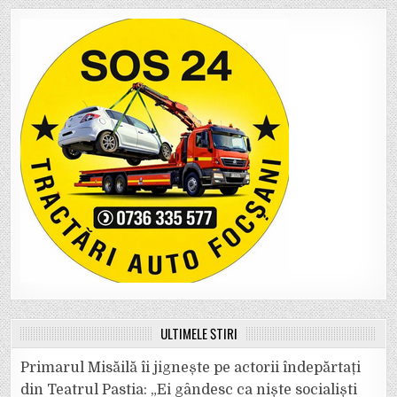
ULTIMELE ȘTIRI
Primarul Misăilă îi jignește pe actorii îndepărtați
din Teatrul Pastia: „Ei gândesc ca niște socialiști