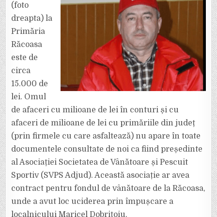
DE
(foto
EURO
dreapta) la
Primăria
Răcoasa
este de
circa
15.000 de
lei. Omul
de afaceri cu milioane de lei în conturi și cu
afaceri de milioane de lei cu primăriile din județ
(prin firmele cu care asfaltează) nu apare în toate
documentele consultate de noi ca fiind președinte
al Asociației Societatea de Vânătoare și Pescuit
Sportiv (SVPS Adjud). Această asociație ar avea
contract pentru fondul de vânătoare de la Răcoasa,
unde a avut loc uciderea prin împușcare a
localnicului Maricel Dobrițoiu.