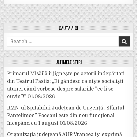
CAUTĂ AICI
Search
for:
ULTIMELE ȘTIRI
Primarul Misăilă îi jignește pe actorii îndepărtați
din Teatrul Pastia: „Ei gândesc ca niște socialiști
atunci când vorbesc despre salariile ”ce li se
cuvin”!”
01/08/2026
RMN-ul Spitalului Județean de Urgență „Sfântul
Pantelimon” Focșani este din nou funcțional
începând cu 1 august
01/08/2026
Organizația județeană AUR Vrancea își exprimă