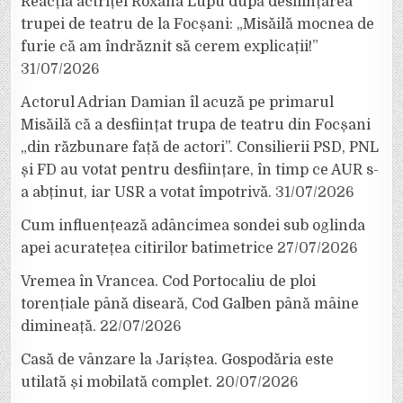
Reacția actriței Roxana Lupu după desființarea
trupei de teatru de la Focșani: „Misăilă mocnea de
furie că am îndrăznit să cerem explicații!”
31/07/2026
Actorul Adrian Damian îl acuză pe primarul
Misăilă că a desființat trupa de teatru din Focșani
„din răzbunare față de actori”. Consilierii PSD, PNL
și FD au votat pentru desființare, în timp ce AUR s-
a abținut, iar USR a votat împotrivă.
31/07/2026
Cum influențează adâncimea sondei sub oglinda
apei acuratețea citirilor batimetrice
27/07/2026
Vremea în Vrancea. Cod Portocaliu de ploi
torențiale până diseară, Cod Galben până mâine
dimineață.
22/07/2026
Casă de vânzare la Jariștea. Gospodăria este
utilată și mobilată complet.
20/07/2026