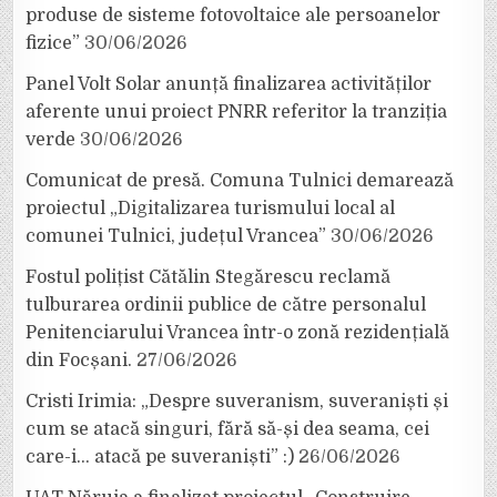
produse de sisteme fotovoltaice ale persoanelor
fizice”
30/06/2026
Panel Volt Solar anunță finalizarea activităților
aferente unui proiect PNRR referitor la tranziția
verde
30/06/2026
Comunicat de presă. Comuna Tulnici demarează
proiectul „Digitalizarea turismului local al
comunei Tulnici, județul Vrancea”
30/06/2026
Fostul polițist Cătălin Stegărescu reclamă
tulburarea ordinii publice de către personalul
Penitenciarului Vrancea într-o zonă rezidențială
din Focșani.
27/06/2026
Cristi Irimia: „Despre suveranism, suveraniști și
cum se atacă singuri, fără să-și dea seama, cei
care-i… atacă pe suveraniști” :)
26/06/2026