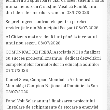
fermierii au spus foarte clar că acest sistem a adus
numai nenorociri”, susține Vasilică Pamfil, unul
din liderii fermierilor vrânceni
08/07/2026
Se prelungesc contractele pentru parcările
rezidențiale din Municipiul Focșani
08/07/2026
AI Citizens mai are două luni până la începutul
unui nou sezon.
08/07/2026
COMUNICAT DE PRESĂ: Asociația NOI a finalizat
cu succes proiectul Erasmus+ dedicat dezvoltării
competențelor formatorilor în educația adulților
07/07/2026
Daniel Sava, Campion Mondial la Aritmetică
Mentală și Campion Național al României la Șah
03/07/2026
Panel Volt Solar anunță finalizarea proiectului
„Instalare de echipamente de stocare a energiei