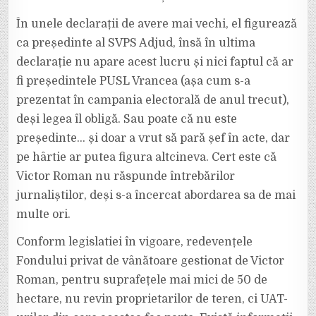
În unele declarații de avere mai vechi, el figurează
ca președinte al SVPS Adjud, însă în ultima
declarație nu apare acest lucru și nici faptul că ar
fi președintele PUSL Vrancea (așa cum s-a
prezentat în campania electorală de anul trecut),
deși legea îl obligă. Sau poate că nu este
președinte… și doar a vrut să pară șef în acte, dar
pe hârtie ar putea figura altcineva. Cert este că
Victor Roman nu răspunde întrebărilor
jurnaliștilor, deși s-a încercat abordarea sa de mai
multe ori.
Conform legislatiei în vigoare, redevențele
Fondului privat de vânătoare gestionat de Victor
Roman, pentru suprafețele mai mici de 50 de
hectare, nu revin proprietarilor de teren, ci UAT-