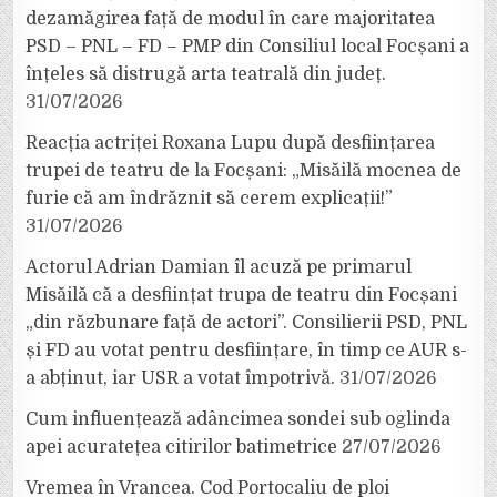
dezamăgirea față de modul în care majoritatea
PSD – PNL – FD – PMP din Consiliul local Focșani a
înțeles să distrugă arta teatrală din județ.
31/07/2026
Reacția actriței Roxana Lupu după desființarea
trupei de teatru de la Focșani: „Misăilă mocnea de
furie că am îndrăznit să cerem explicații!”
31/07/2026
Actorul Adrian Damian îl acuză pe primarul
Misăilă că a desființat trupa de teatru din Focșani
„din răzbunare față de actori”. Consilierii PSD, PNL
și FD au votat pentru desființare, în timp ce AUR s-
a abținut, iar USR a votat împotrivă.
31/07/2026
Cum influențează adâncimea sondei sub oglinda
apei acuratețea citirilor batimetrice
27/07/2026
Vremea în Vrancea. Cod Portocaliu de ploi