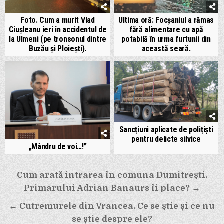
Foto. Cum a murit Vlad
Ultima oră: Focșaniul a rămas
Ciușleanu ieri în accidentul de
fără alimentare cu apă
la Ulmeni (pe tronsonul dintre
potabilă în urma furtunii din
Buzău și Ploiești).
această seară.
Sancțiuni aplicate de polițiști
pentru delicte silvice
„Mândru de voi…!”
Navigare
Cum arată intrarea în comuna Dumitrești.
în
Primarului Adrian Banaurs îi place? →
articole
← Cutremurele din Vrancea. Ce se știe și ce nu
se știe despre ele?