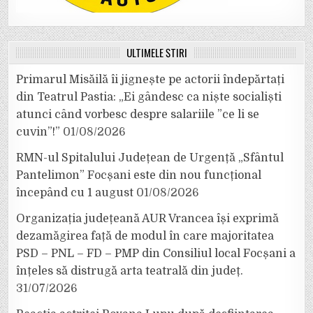
ULTIMELE ȘTIRI
Primarul Misăilă îi jignește pe actorii îndepărtați
din Teatrul Pastia: „Ei gândesc ca niște socialiști
atunci când vorbesc despre salariile ”ce li se
cuvin”!”
01/08/2026
RMN-ul Spitalului Județean de Urgență „Sfântul
Pantelimon” Focșani este din nou funcțional
începând cu 1 august
01/08/2026
Organizația județeană AUR Vrancea își exprimă
dezamăgirea față de modul în care majoritatea
PSD – PNL – FD – PMP din Consiliul local Focșani a
înțeles să distrugă arta teatrală din județ.
31/07/2026