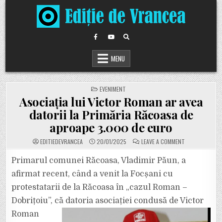
Skip
to
content
MENU
POSTED
EVENIMENT
IN
Asociația lui Victor Roman ar avea
datorii la Primăria Răcoasa de
aproape 3.000 de euro
ON
EDITIEDEVRANCEA
20/01/2025
LEAVE A COMMENT
ASOCIAȚIA
LUI
VICTOR
Primarul comunei Răcoasa, Vladimir Păun, a
ROMAN
AR
afirmat recent, când a venit la Focșani cu
AVEA
DATORII
protestatarii de la Răcoasa în „cazul Roman –
LA
PRIMĂRIA
Dobrițoiu”, că datoria asociației condusă
de Victor
RĂCOASA
DE
APROAPE
Roman
3.000