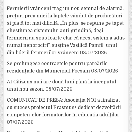
Fermierii vrânceni trag un nou semnal de alarmă:
prețuri prea mici la laptele vândut de producători
și piață tot mai dificilă. „În plus, se repune pe tapet
chestiunea sistemului anti-grindină, deși
fermierii au spus foarte clar că acest sistem a adus
numai nenorociri”, susține Vasilică Pamfil, unul
din liderii fermierilor vrânceni
08/07/2026
Se prelungesc contractele pentru parcările
rezidențiale din Municipiul Focșani
08/07/2026
AI Citizens mai are două luni până la începutul
unui nou sezon.
08/07/2026
COMUNICAT DE PRESĂ: Asociația NOI a finalizat
cu succes proiectul Erasmus+ dedicat dezvoltării
competențelor formatorilor în educația adulților
07/07/2026