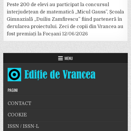
Peste 200 de elevi au participat la concursul
interjudețean de matematică „Micul Gauss”, Școala
Gimnazială „Duiliu Zamfirescu” fiind parteneră în
derularea proiectului. Zeci de copii din Vrancea au
fost premiați la Focșani
12/06/2026
MENU
PAGINI
CONTACT
COOKIE
ISSN / ISSN-L