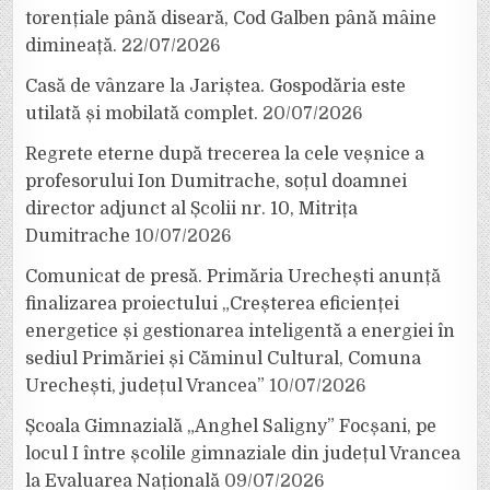
torențiale până diseară, Cod Galben până mâine
dimineață.
22/07/2026
Casă de vânzare la Jariștea. Gospodăria este
utilată și mobilată complet.
20/07/2026
Regrete eterne după trecerea la cele veșnice a
profesorului Ion Dumitrache, soțul doamnei
director adjunct al Școlii nr. 10, Mitrița
Dumitrache
10/07/2026
Comunicat de presă. Primăria Urechești anunță
finalizarea proiectului „Creșterea eficienței
energetice și gestionarea inteligentă a energiei în
sediul Primăriei și Căminul Cultural, Comuna
Urechești, județul Vrancea”
10/07/2026
Școala Gimnazială „Anghel Saligny” Focșani, pe
locul I între școlile gimnaziale din județul Vrancea
la Evaluarea Națională
09/07/2026