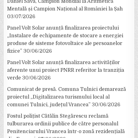
Daniel Sava, Campion Mondial la Aritmetică
Mentală și Campion Național al României la Șah
03/07/2026
Panel Volt Solar anunță finalizarea proiectului
„Instalare de echipamente de stocare a energiei
produse de sisteme fotovoltaice ale persoanelor
fizice”
30/06/2026
Panel Volt Solar anunță finalizarea activităților
aferente unui proiect PNRR referitor la tranziția
verde
30/06/2026
Comunicat de presă. Comuna Tulnici demarează
proiectul „Digitalizarea turismului local al
comunei Tulnici, județul Vrancea”
30/06/2026
Fostul polițist Cătălin Stegărescu reclamă
tulburarea ordinii publice de către personalul
Penitenciarului Vrancea într-o zonă rezidențială