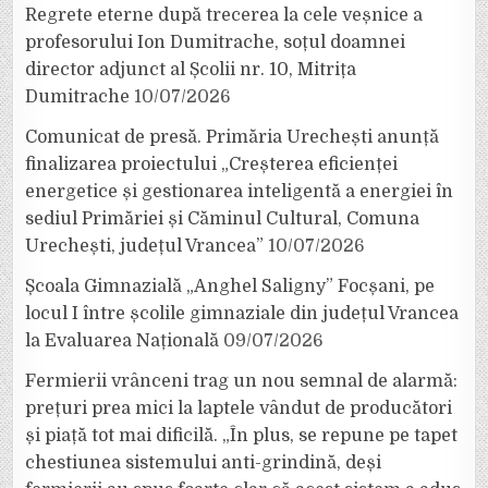
Regrete eterne după trecerea la cele veșnice a
profesorului Ion Dumitrache, soțul doamnei
director adjunct al Școlii nr. 10, Mitrița
Dumitrache
10/07/2026
Comunicat de presă. Primăria Urechești anunță
finalizarea proiectului „Creșterea eficienței
energetice și gestionarea inteligentă a energiei în
sediul Primăriei și Căminul Cultural, Comuna
Urechești, județul Vrancea”
10/07/2026
Școala Gimnazială „Anghel Saligny” Focșani, pe
locul I între școlile gimnaziale din județul Vrancea
la Evaluarea Națională
09/07/2026
Fermierii vrânceni trag un nou semnal de alarmă:
prețuri prea mici la laptele vândut de producători
și piață tot mai dificilă. „În plus, se repune pe tapet
chestiunea sistemului anti-grindină, deși