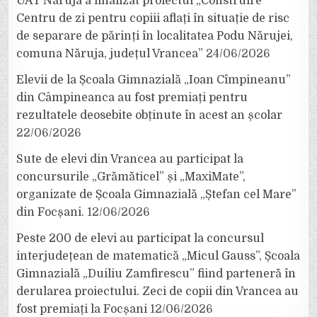
UAT Năruja a finalizat proiectul „Construire
Centru de zi pentru copiii aflați în situație de risc
de separare de părinți în localitatea Podu Nărujei,
comuna Năruja, județul Vrancea”
24/06/2026
Elevii de la Școala Gimnazială „Ioan Cîmpineanu”
din Câmpineanca au fost premiați pentru
rezultatele deosebite obținute în acest an școlar
22/06/2026
Sute de elevi din Vrancea au participat la
concursurile „Grămăticel” și „MaxiMate”,
organizate de Școala Gimnazială „Ștefan cel Mare”
din Focșani.
12/06/2026
Peste 200 de elevi au participat la concursul
interjudețean de matematică „Micul Gauss”, Școala
Gimnazială „Duiliu Zamfirescu” fiind parteneră în
derularea proiectului. Zeci de copii din Vrancea au
fost premiați la Focșani
12/06/2026