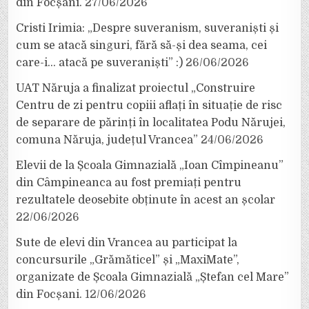
din Focșani.
27/06/2026
Cristi Irimia: „Despre suveranism, suveraniști și
cum se atacă singuri, fără să-și dea seama, cei
care-i… atacă pe suveraniști” :)
26/06/2026
UAT Năruja a finalizat proiectul „Construire
Centru de zi pentru copiii aflați în situație de risc
de separare de părinți în localitatea Podu Nărujei,
comuna Năruja, județul Vrancea”
24/06/2026
Elevii de la Școala Gimnazială „Ioan Cîmpineanu”
din Câmpineanca au fost premiați pentru
rezultatele deosebite obținute în acest an școlar
22/06/2026
Sute de elevi din Vrancea au participat la
concursurile „Grămăticel” și „MaxiMate”,
organizate de Școala Gimnazială „Ștefan cel Mare”
din Focșani.
12/06/2026