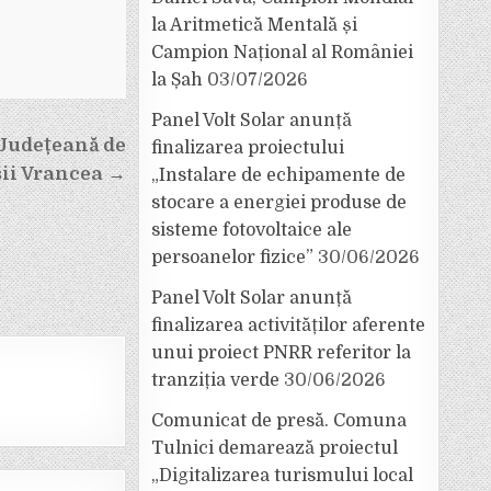
la Aritmetică Mentală și
Campion Național al României
la Șah
03/07/2026
Panel Volt Solar anunță
 Județeană de
finalizarea proiectului
ii Vrancea →
„Instalare de echipamente de
stocare a energiei produse de
sisteme fotovoltaice ale
persoanelor fizice”
30/06/2026
Panel Volt Solar anunță
finalizarea activităților aferente
unui proiect PNRR referitor la
tranziția verde
30/06/2026
Comunicat de presă. Comuna
Tulnici demarează proiectul
„Digitalizarea turismului local