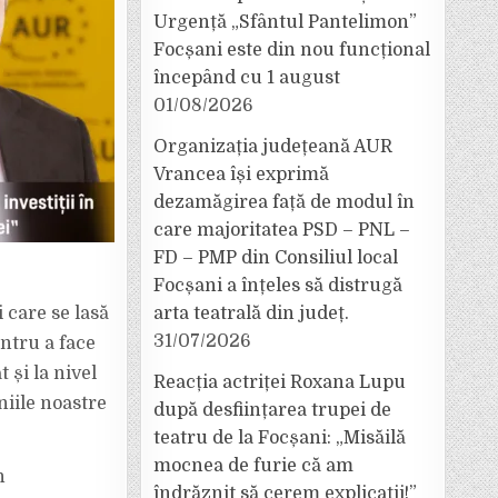
Urgență „Sfântul Pantelimon”
Focșani este din nou funcțional
începând cu 1 august
01/08/2026
Organizația județeană AUR
Vrancea își exprimă
dezamăgirea față de modul în
care majoritatea PSD – PNL –
FD – PMP din Consiliul local
Focșani a înțeles să distrugă
i care se lasă
arta teatrală din județ.
31/07/2026
ntru a face
 și la nivel
Reacția actriței Roxana Lupu
niile noastre
după desființarea trupei de
teatru de la Focșani: „Misăilă
mocnea de furie că am
n
îndrăznit să cerem explicații!”