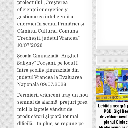
proiectului „Creșterea
eficienței energetice și
gestionarea inteligentă a
energiei în sediul Primăriei și
Căminul Cultural, Comuna
Urechești, județul Vrancea”
10/07/2026
Școala Gimnazială „Anghel
Saligny” Focșani, pe locul I
între școlile gimnaziale din
județul Vrancea la Evaluarea
Națională
09/07/2026
Fermierii vrânceni trag un nou
semnal de alarmă: prețuri prea
Lebăda neagră 
mici la laptele vândut de
PSD: Gigi Bec
dezvăluie invol
producători și piață tot mai
planul Ciolac
dificilă. „În plus, se repune pe
Hrebenciuc pri