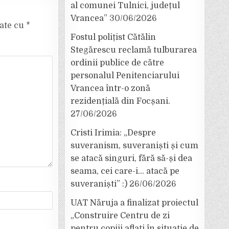
al comunei Tulnici, județul
Vrancea”
30/06/2026
cate cu
*
Fostul polițist Cătălin
Stegărescu reclamă tulburarea
ordinii publice de către
personalul Penitenciarului
Vrancea într-o zonă
rezidențială din Focșani.
27/06/2026
Cristi Irimia: „Despre
suveranism, suveraniști și cum
se atacă singuri, fără să-și dea
seama, cei care-i… atacă pe
suveraniști” :)
26/06/2026
UAT Năruja a finalizat proiectul
„Construire Centru de zi
pentru copiii aflați în situație de