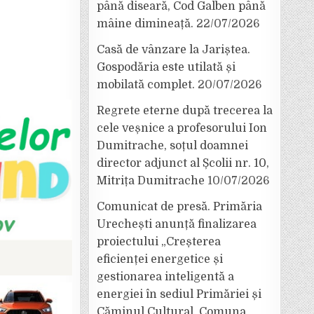
până diseară, Cod Galben până
mâine dimineață.
22/07/2026
Casă de vânzare la Jariștea.
Gospodăria este utilată și
mobilată complet.
20/07/2026
Regrete eterne după trecerea la
cele veșnice a profesorului Ion
Dumitrache, soțul doamnei
director adjunct al Școlii nr. 10,
Mitrița Dumitrache
10/07/2026
Comunicat de presă. Primăria
Urechești anunță finalizarea
proiectului „Creșterea
eficienței energetice și
gestionarea inteligentă a
energiei în sediul Primăriei și
Căminul Cultural, Comuna