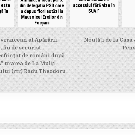
 este
accesului fără vize în
din delegația PSD care
gă în
SUA!”
a depus flori astăzi la
Mausoleul Eroilor din
Focșani
e
vrâncean al Apărării,
Noutăți de la Casa
 fiu de securist
Pens
sființat de români după
as” urarea de La Mulți
ului (rtr) Radu Theodoru