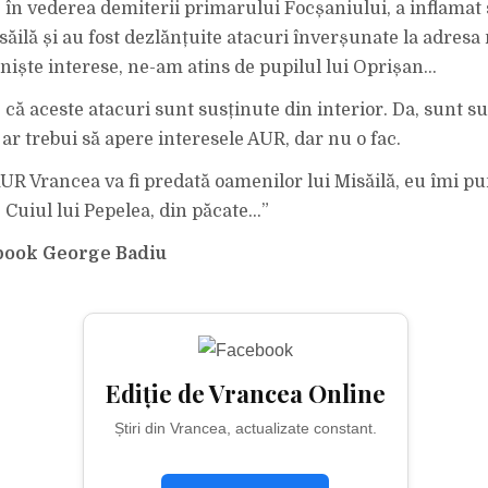
în vederea demiterii primarului Focșaniului, a inflamat s
săilă și au fost dezlănțuite atacuri înverșunate la adresa
niște interese, ne-am atins de pupilul lui Oprișan…
 că aceste atacuri sunt susținute din interior. Da, sunt s
ar trebui să apere interesele AUR, dar nu o fac.
 AUR Vrancea va fi predată oamenilor lui Misăilă, eu îmi p
. Cuiul lui Pepelea, din păcate…”
book George Badiu
Ediție de Vrancea Online
Știri din Vrancea, actualizate constant.