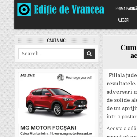
Skip
PRIMA PAGIN
to
content
ALEGERI
CAUTĂ AICI
Cum 
Search
ac
for:
”
Filiala jud
rezultatele.
adversari m
de solide al
de un spriji
într-o postar
Acesta a adă