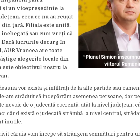
e impunem patru
 și un vicepreședinte la
dețean, ceea ce nu au reușit
 din țară.
Filiala este unită,
e închegată sau cum vreți să
. Dacă lucrurile decurg în
 AUR Vrancea are toate
âștige alegerile locale din
 este obiectivul nostru la
ean.
deauna vor exista și infiltrați de la alte partide sau oamen
e-am străduit să îndepărtăm asemenea persoane, dar pe
e nevoie de o judecată coerentă, atât la nivel județean, cât
ci când există o judecată strâmbă la nivel central, străda
t inutile.
rivit căruia vom începe să strângem semnături pentru u