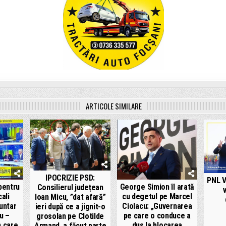
ARTICOLE SIMILARE
IPOCRIZIE PSD:
PNL V
pentru
George Simion îl arată
Consilierul județean
ali
cu degetul pe Marcel
Ioan Micu, ”dat afară”
untar
Ciolacu: „Guvernarea
ieri după ce a jignit-o
u –
pe care o conduce a
grosolan pe Clotilde
n care
dus la blocarea
Armand, a făcut parte