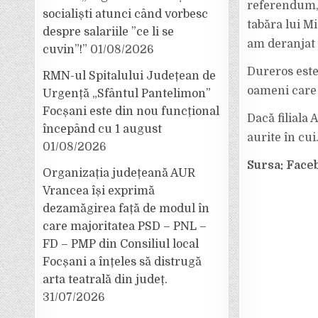
referendum, 
socialiști atunci când vorbesc
tabăra lui Mi
despre salariile ”ce li se
am deranjat 
cuvin”!”
01/08/2026
Dureros este
RMN-ul Spitalului Județean de
oameni care 
Urgență „Sfântul Pantelimon”
Focșani este din nou funcțional
Dacă filiala
începând cu 1 august
aurite în cui
01/08/2026
Sursa: Face
Organizația județeană AUR
Vrancea își exprimă
dezamăgirea față de modul în
care majoritatea PSD – PNL –
FD – PMP din Consiliul local
Focșani a înțeles să distrugă
arta teatrală din județ.
31/07/2026