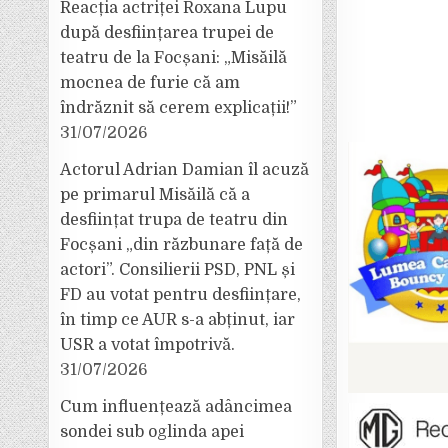
Reacția actriței Roxana Lupu
după desființarea trupei de
teatru de la Focșani: „Misăilă
mocnea de furie că am
îndrăznit să cerem explicații!”
31/07/2026
Actorul Adrian Damian îl acuză
pe primarul Misăilă că a
desființat trupa de teatru din
Focșani „din răzbunare față de
actori”. Consilierii PSD, PNL și
FD au votat pentru desființare,
în timp ce AUR s-a abținut, iar
USR a votat împotrivă.
31/07/2026
Cum influențează adâncimea
sondei sub oglinda apei