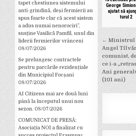
tapet chestiunea sistemului
George Simion
anti-grindină, deși fermierii au
ajutat să ajun
turul 2
spus foarte clar că acest sistem
a adus numai nenorociri”,
susține Vasilică Pamfil, unul din
Navigar
← Ministrul 
liderii fermierilor vrânceni
în
Angel Tîlvăr,
08/07/2026
articole
comunist, de
Se prelungesc contractele
ce i-a „retr
pentru parcările rezidențiale
Ani general
din Municipiul Focșani
(101 ani)
08/07/2026
AI Citizens mai are două luni
până la începutul unui nou
sezon.
08/07/2026
COMUNICAT DE PRESĂ:
Asociația NOI a finalizat cu
succes proiectul Erasmus+