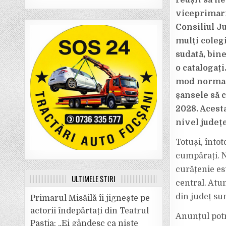
reușit să n
viceprimari
Consiliul Ju
mulți colegi
sudată, bin
o catalogați
mod normal,
șansele să c
2028. Acesta
nivel județ
Totuși, întot
cumpărați. N
curățenie est
ULTIMELE ȘTIRI
central. Atun
din județ sun
Primarul Misăilă îi jignește pe
actorii îndepărtați din Teatrul
Anunțul pot
Pastia: „Ei gândesc ca niște