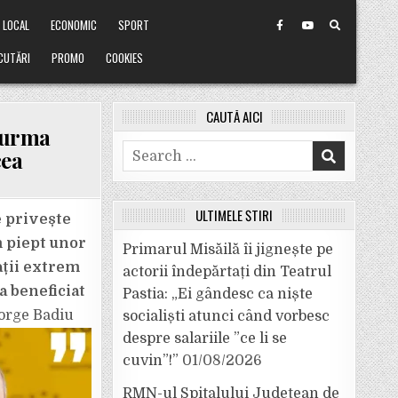
LOCAL
ECONOMIC
SPORT
CUTĂRI
PROMO
COOKIES
CAUTĂ AICI
 urma
Search
cea
for:
ULTIMELE ȘTIRI
e privește
m piept unor
Primarul Misăilă îi jignește pe
ații extrem
actorii îndepărtați din Teatrul
a beneficiat
Pastia: „Ei gândesc ca niște
eorge Badiu
socialiști atunci când vorbesc
despre salariile ”ce li se
cuvin”!”
01/08/2026
RMN-ul Spitalului Județean de