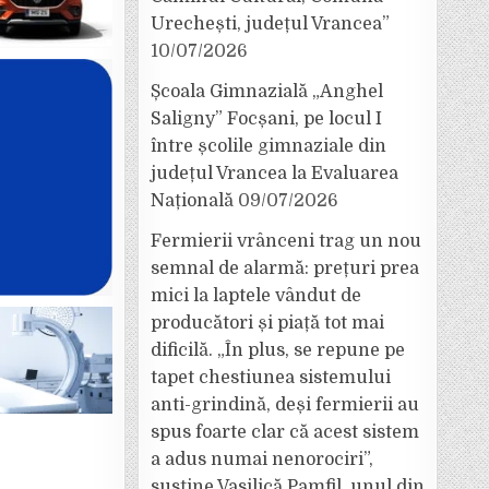
Urechești, județul Vrancea”
10/07/2026
Școala Gimnazială „Anghel
Saligny” Focșani, pe locul I
între școlile gimnaziale din
județul Vrancea la Evaluarea
Națională
09/07/2026
Fermierii vrânceni trag un nou
semnal de alarmă: prețuri prea
mici la laptele vândut de
producători și piață tot mai
dificilă. „În plus, se repune pe
tapet chestiunea sistemului
anti-grindină, deși fermierii au
spus foarte clar că acest sistem
a adus numai nenorociri”,
susține Vasilică Pamfil, unul din