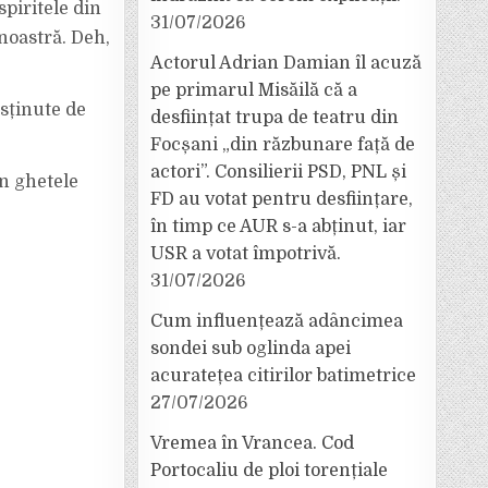
piritele din
31/07/2026
 noastră. Deh,
Actorul Adrian Damian îl acuză
pe primarul Misăilă că a
usținute de
desființat trupa de teatru din
Focșani „din răzbunare față de
actori”. Consilierii PSD, PNL și
un ghetele
FD au votat pentru desființare,
în timp ce AUR s-a abținut, iar
USR a votat împotrivă.
31/07/2026
Cum influențează adâncimea
sondei sub oglinda apei
acuratețea citirilor batimetrice
27/07/2026
Vremea în Vrancea. Cod
Portocaliu de ploi torențiale