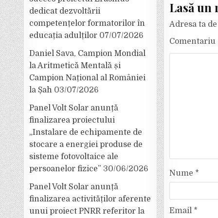
Lasă un 
dedicat dezvoltării
competențelor formatorilor în
Adresa ta de 
educația adulților
07/07/2026
Comentariu
Daniel Sava, Campion Mondial
la Aritmetică Mentală și
Campion Național al României
la Șah
03/07/2026
Panel Volt Solar anunță
finalizarea proiectului
„Instalare de echipamente de
stocare a energiei produse de
sisteme fotovoltaice ale
persoanelor fizice”
30/06/2026
Nume
*
Panel Volt Solar anunță
finalizarea activităților aferente
Email
*
unui proiect PNRR referitor la