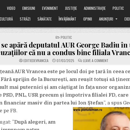
Ă
VIDEO
EMISIUNI
EVENIMENT
JUSTIȚIE
ADMINISTRAȚIE
POLITIC
CULTURĂ
STRĂZI
SĂNĂTATE
ÎNVĂȚĂMÂNT
OPINII
ANUNȚURI
EXE
POSTED
POLITIC
IN
se apără deputatul AUR George Badiu în
uzațiilor că nu a condus bine filiala Vran
ON
EDITIEDEVRANCEA
07/03/2025
LEAVE A COMMENT
CUM
SE
APĂRĂ
ețeană AUR Vrancea este pe locul doi pe țară în ceea c
DEPUTATUL
AUR
 Fără sprijin de la București, am reușit totuși să ține
GEORGE
BADIU
ult mai puternici și am câștigat în fața unor organiz
ÎN
URMA
e PSD, PNL, USR precum și împotriva filialei FD, care 
ACUZAȚIILOR
CĂ
NU
n financiar masiv din partea lui Ion Ștefan
”, a spus G
A
CONDUS
e pe FB.
BINE
FILIALA
VRANCEA
ugat: ”
După alegeri, am