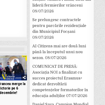
liderii fermierilor vrânceni
08/07/2026
Se prelungesc contractele
pentru parcările rezidențiale
din Municipiul Focșani
08/07/2026
AI Citizens mai are două luni
până la începutul unui nou
sezon.
08/07/2026
COMUNICAT DE PRESĂ:
Asociația NOI a finalizat cu
succes proiectul Erasmus+
rancea merge la
dedicat dezvoltării
victorie pe 6
competențelor formatorilor în
decembrie!
educația adulților
07/07/2026
Daniel Sava, Campion Mondial