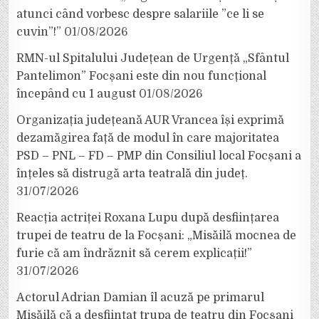
atunci când vorbesc despre salariile ”ce li se
cuvin”!”
01/08/2026
RMN-ul Spitalului Județean de Urgență „Sfântul
Pantelimon” Focșani este din nou funcțional
începând cu 1 august
01/08/2026
Organizația județeană AUR Vrancea își exprimă
dezamăgirea față de modul în care majoritatea
PSD – PNL – FD – PMP din Consiliul local Focșani a
înțeles să distrugă arta teatrală din județ.
31/07/2026
Reacția actriței Roxana Lupu după desființarea
trupei de teatru de la Focșani: „Misăilă mocnea de
furie că am îndrăznit să cerem explicații!”
31/07/2026
Actorul Adrian Damian îl acuză pe primarul
Misăilă că a desființat trupa de teatru din Focșani