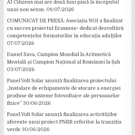
AI Citizens mai are două luni până la începutul
unui nou sezon.
08/07/2026
COMUNICAT DE PRESĂ: Asociația NOI a finalizat
cu succes proiectul Erasmus+ dedicat dezvoltării
competențelor formatorilor în educația adulților
07/07/2026
Daniel Sava, Campion Mondial la Aritmetică
Mentală și Campion Național al României la Șah
03/07/2026
Panel Volt Solar anunță finalizarea proiectului
„Instalare de echipamente de stocare a energiei
produse de sisteme fotovoltaice ale persoanelor
fizice”
30/06/2026
Panel Volt Solar anunță finalizarea activităților
aferente unui proiect PNRR referitor la tranziția
verde
30/06/2026