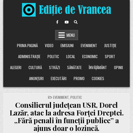
Skip
to
content
MENU
PRIMA PAGINĂ
VIDEO
EMISIUNI
EVENIMENT
JUSTIȚIE
ADMINISTRAȚIE
POLITIC
LOCAL
ECONOMIC
SPORT
ALEGERI
CULTURĂ
STRĂZI
SĂNĂTATE
ÎNVĂȚĂMÂNT
OPINII
ANUNȚURI
EXECUTĂRI
PROMO
COOKIES
POSTED
EVENIMENT
,
POLITIC
IN
Consilierul județean USR, Dorel
Lazăr, atac la adresa Forței Dreptei.
„Fără penali în funcții publice” a
ajuns doar o lozincă.