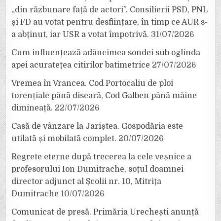
„din răzbunare față de actori”. Consilierii PSD, PNL
și FD au votat pentru desființare, în timp ce AUR s-
a abținut, iar USR a votat împotrivă.
31/07/2026
Cum influențează adâncimea sondei sub oglinda
apei acuratețea citirilor batimetrice
27/07/2026
Vremea în Vrancea. Cod Portocaliu de ploi
torențiale până diseară, Cod Galben până mâine
dimineață.
22/07/2026
Casă de vânzare la Jariștea. Gospodăria este
utilată și mobilată complet.
20/07/2026
Regrete eterne după trecerea la cele veșnice a
profesorului Ion Dumitrache, soțul doamnei
director adjunct al Școlii nr. 10, Mitrița
Dumitrache
10/07/2026
Comunicat de presă. Primăria Urechești anunță