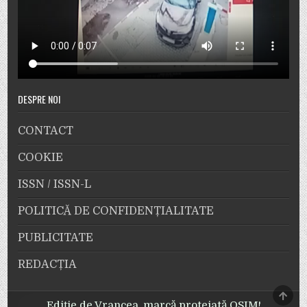
DESPRE NOI
CONTACT
COOKIE
ISSN / ISSN-L
POLITICĂ DE CONFIDENȚIALITATE
PUBLICITATE
REDACȚIA
SCRO
TO
Ediție de Vrancea, marcă protejată OSIM!