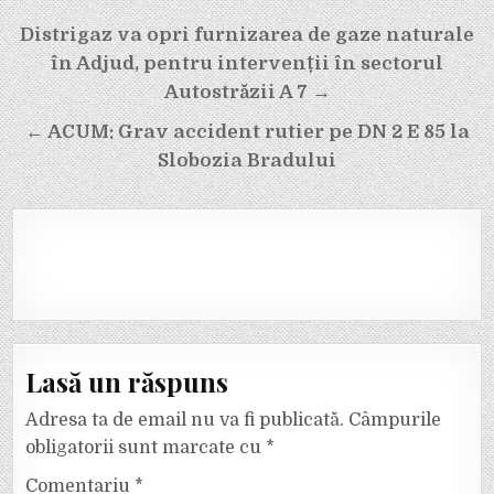
Navigare
Distrigaz va opri furnizarea de gaze naturale
în
în Adjud, pentru intervenții în sectorul
articole
Autostrăzii A 7 →
← ACUM: Grav accident rutier pe DN 2 E 85 la
Slobozia Bradului
Lasă un răspuns
Adresa ta de email nu va fi publicată.
Câmpurile
obligatorii sunt marcate cu
*
Comentariu
*