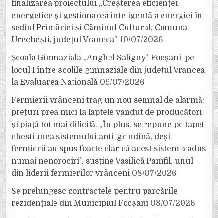
finalizarea proiectului „Creșterea eficienței
energetice și gestionarea inteligentă a energiei în
sediul Primăriei și Căminul Cultural, Comuna
Urechești, județul Vrancea”
10/07/2026
Școala Gimnazială „Anghel Saligny” Focșani, pe
locul I între școlile gimnaziale din județul Vrancea
la Evaluarea Națională
09/07/2026
Fermierii vrânceni trag un nou semnal de alarmă:
prețuri prea mici la laptele vândut de producători
și piață tot mai dificilă. „În plus, se repune pe tapet
chestiunea sistemului anti-grindină, deși
fermierii au spus foarte clar că acest sistem a adus
numai nenorociri”, susține Vasilică Pamfil, unul
din liderii fermierilor vrânceni
08/07/2026
Se prelungesc contractele pentru parcările
rezidențiale din Municipiul Focșani
08/07/2026