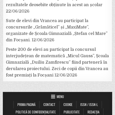
rezultatele deosebite obținute în acest an școlar
22/06/2026
Sute de elevi din Vrancea au participat la
concursurile „Grămăticel” și „MaxiMate”,
organizate de Școala Gimnazială „Ștefan cel Mare”
din Focșani.
12/06/2026
Peste 200 de elevi au participat la concursul
interjudețean de matematică „Micul Gauss”, Școala
Gimnazială „Duiliu Zamfirescu” fiind parteneră în
derularea proiectului. Zeci de copii din Vrancea au
fost premiați la Focșani
12/06/2026
MENU
PRIMA PAGINĂ
CONTACT
COOKIE
ISSN / ISSN-L
POLITICĂ DE CONFIDENȚIALITATE
PUBLICITATE
REDACȚIA