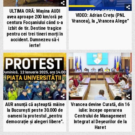
ULTIMA ORĂ: Mașina AUDI
VIDEO: Adrian Crețu (PNL
avea aproape 200 km/oră pe
Vrancea), la „Vrancea Alege”
centura Focșaniului când s-a
izbit de tir. Destine tragice
pentru cei trei tineri morți în
accident. Dumnezeu să-i
ierte!
AUR anunță că așteaptă mâine
Vrancea devine Curată, din 16
la București peste 30.000 de
iulie: începe operarea
oameni la protestul „pentru
Centrului de Management
democrație și alegeri libere”.
Integrat al Deșeurilor de la
Haret