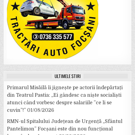
ULTIMELE ȘTIRI
Primarul Misăilă îi jignește pe actorii îndepărtați
din Teatrul Pastia: „Ei gândesc ca niște socialiști
atunci când vorbesc despre salariile ”ce li se
cuvin”!”
01/08/2026
RMN-ul Spitalului Județean de Urgență „Sfântul
Pantelimon” Focșani este din nou funcțional