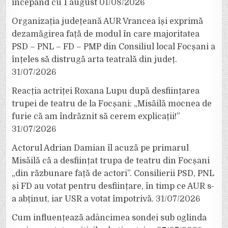
începând cu 1 august
01/08/2026
Organizația județeană AUR Vrancea își exprimă
dezamăgirea față de modul în care majoritatea
PSD – PNL – FD – PMP din Consiliul local Focșani a
înțeles să distrugă arta teatrală din județ.
31/07/2026
Reacția actriței Roxana Lupu după desființarea
trupei de teatru de la Focșani: „Misăilă mocnea de
furie că am îndrăznit să cerem explicații!”
31/07/2026
Actorul Adrian Damian îl acuză pe primarul
Misăilă că a desființat trupa de teatru din Focșani
„din răzbunare față de actori”. Consilierii PSD, PNL
și FD au votat pentru desființare, în timp ce AUR s-
a abținut, iar USR a votat împotrivă.
31/07/2026
Cum influențează adâncimea sondei sub oglinda