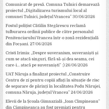
Comunicat de presă. Comuna Tulnici demarează
proiectul „Digitalizarea turismului local al
comunei Tulnici, județul Vrancea”
30/06/2026
Fostul polițist Cătălin Stegărescu reclamă
tulburarea ordinii publice de către personalul
Penitenciarului Vrancea într-o zonă rezidențială
din Focșani.
27/06/2026
Cristi Irimia: „Despre suveranism, suveraniști și
cum se atacă singuri, fără să-și dea seama, cei
care-i… atacă pe suveraniști” :)
26/06/2026
UAT Năruja a finalizat proiectul „Construire
Centru de zi pentru copiii aflați în situație de risc
de separare de părinți în localitatea Podu Nărujei,
comuna Năruja, județul Vrancea”
24/06/2026
Elevii de la Școala Gimnazială „Ioan Cîmpineanu”
din Câmpineanca au fost premiați pentru