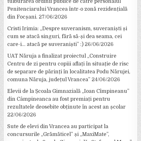
tulburarea ordinii publice de către personalul
Penitenciarului Vrancea într-o zonă rezidențială
din Focșani.
27/06/2026
Cristi Irimia: „Despre suveranism, suveraniști și
cum se atacă singuri, fără să-și dea seama, cei
care-i… atacă pe suveraniști” :)
26/06/2026
UAT Năruja a finalizat proiectul „Construire
Centru de zi pentru copiii aflați în situație de risc
de separare de părinți în localitatea Podu Nărujei,
comuna Năruja, județul Vrancea”
24/06/2026
Elevii de la Școala Gimnazială „Ioan Cîmpineanu”
din Câmpineanca au fost premiați pentru
rezultatele deosebite obținute în acest an școlar
22/06/2026
Sute de elevi din Vrancea au participat la
concursurile „Grămăticel” și „MaxiMate”,