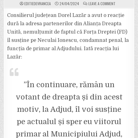
ON
EDITIEDEVRANCEA
24/04/2024
LEAVE A COMMENT
CONSILIERUL
JUDEȚEAN
USR,
Consilierul județean Dorel Lazăr a avut o reacție
DOREL
LAZĂR,
dură la adresa partenerilor din Alianța Dreapta
ATAC
LA
Unită, nemulțumit de faptul că Forța Dreptei (FD)
ADRESA
FORȚEI
îl susține pe Neculai Ionescu, condamnat penal, la
DREPTEI.
„FĂRĂ
PENALI
funcția de primar al Adjudului. Iată reacția lui
ÎN
FUNCȚII
Lazăr:
PUBLICE”
A
AJUNS
DOAR
O
LOZINCĂ.
”În continuare, rămân un
votant de dreapta și din acest
motiv, la Adjud, îl voi susține
pe actualul și sper eu viitorul
primar al Municipiului Adjud,