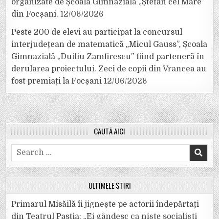
organizate de Școala Gimnazială „Ștefan cel Mare”
din Focșani.
12/06/2026
Peste 200 de elevi au participat la concursul
interjudețean de matematică „Micul Gauss”, Școala
Gimnazială „Duiliu Zamfirescu” fiind parteneră în
derularea proiectului. Zeci de copii din Vrancea au
fost premiați la Focșani
12/06/2026
CAUTĂ AICI
Search
for:
ULTIMELE ȘTIRI
Primarul Misăilă îi jignește pe actorii îndepărtați
din Teatrul Pastia: „Ei gândesc ca niște socialiști