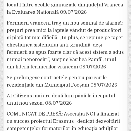
locul I între școlile gimnaziale din județul Vrancea
la Evaluarea Națională
09/07/2026
Fermierii vrânceni trag un nou semnal de alarmă:
prețuri prea mici la laptele vândut de producători
și piață tot mai dificilă. „În plus, se repune pe tapet
chestiunea sistemului anti-grindină, deși
fermierii au spus foarte clar că acest sistem a adus
numai nenorociri”, susține Vasilică Pamfil, unul
din liderii fermierilor vrânceni
08/07/2026
Se prelungesc contractele pentru parcările
rezidențiale din Municipiul Focșani
08/07/2026
AI Citizens mai are două luni până la începutul
unui nou sezon.
08/07/2026
COMUNICAT DE PRESĂ: Asociația NOI a finalizat
cu succes proiectul Erasmus+ dedicat dezvoltării
competențelor formatorilor în educația adulților