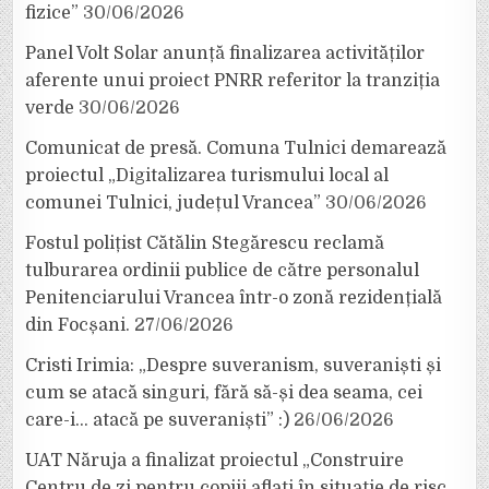
fizice”
30/06/2026
Panel Volt Solar anunță finalizarea activităților
aferente unui proiect PNRR referitor la tranziția
verde
30/06/2026
Comunicat de presă. Comuna Tulnici demarează
proiectul „Digitalizarea turismului local al
comunei Tulnici, județul Vrancea”
30/06/2026
Fostul polițist Cătălin Stegărescu reclamă
tulburarea ordinii publice de către personalul
Penitenciarului Vrancea într-o zonă rezidențială
din Focșani.
27/06/2026
Cristi Irimia: „Despre suveranism, suveraniști și
cum se atacă singuri, fără să-și dea seama, cei
care-i… atacă pe suveraniști” :)
26/06/2026
UAT Năruja a finalizat proiectul „Construire
Centru de zi pentru copiii aflați în situație de risc