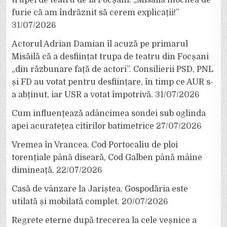
furie că am îndrăznit să cerem explicații!”
31/07/2026
Actorul Adrian Damian îl acuză pe primarul
Misăilă că a desființat trupa de teatru din Focșani
„din răzbunare față de actori”. Consilierii PSD, PNL
și FD au votat pentru desființare, în timp ce AUR s-
a abținut, iar USR a votat împotrivă.
31/07/2026
Cum influențează adâncimea sondei sub oglinda
apei acuratețea citirilor batimetrice
27/07/2026
Vremea în Vrancea. Cod Portocaliu de ploi
torențiale până diseară, Cod Galben până mâine
dimineață.
22/07/2026
Casă de vânzare la Jariștea. Gospodăria este
utilată și mobilată complet.
20/07/2026
Regrete eterne după trecerea la cele veșnice a