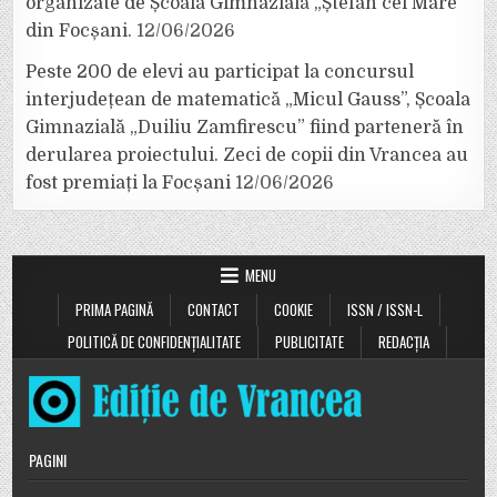
organizate de Școala Gimnazială „Ștefan cel Mare”
din Focșani.
12/06/2026
Peste 200 de elevi au participat la concursul
interjudețean de matematică „Micul Gauss”, Școala
Gimnazială „Duiliu Zamfirescu” fiind parteneră în
derularea proiectului. Zeci de copii din Vrancea au
fost premiați la Focșani
12/06/2026
MENU
PRIMA PAGINĂ
CONTACT
COOKIE
ISSN / ISSN-L
POLITICĂ DE CONFIDENȚIALITATE
PUBLICITATE
REDACȚIA
PAGINI