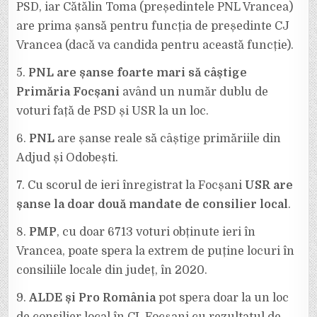
PSD, iar Cătălin Toma (președintele PNL Vrancea)
are prima șansă pentru funcția de președinte CJ
Vrancea (dacă va candida pentru această funcție).
5.
PNL are șanse foarte mari să câștige
Primăria Focșani
având un număr dublu de
voturi față de PSD și USR la un loc.
6.
PNL
are șanse reale să câștige primăriile din
Adjud și Odobești.
7. Cu scorul de ieri înregistrat la Focșani
USR are
șanse la doar două mandate de consilier local
.
8.
PMP
, cu doar 6713 voturi obținute ieri în
Vrancea, poate spera la extrem de puține locuri în
consiliile locale din județ, în 2020.
9.
ALDE și Pro România
pot spera doar la un loc