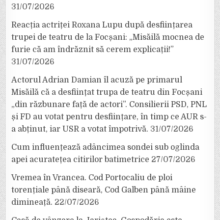
31/07/2026
Reacția actriței Roxana Lupu după desființarea
trupei de teatru de la Focșani: „Misăilă mocnea de
furie că am îndrăznit să cerem explicații!”
31/07/2026
Actorul Adrian Damian îl acuză pe primarul
Misăilă că a desființat trupa de teatru din Focșani
„din răzbunare față de actori”. Consilierii PSD, PNL
și FD au votat pentru desființare, în timp ce AUR s-
a abținut, iar USR a votat împotrivă.
31/07/2026
Cum influențează adâncimea sondei sub oglinda
apei acuratețea citirilor batimetrice
27/07/2026
Vremea în Vrancea. Cod Portocaliu de ploi
torențiale până diseară, Cod Galben până mâine
dimineață.
22/07/2026