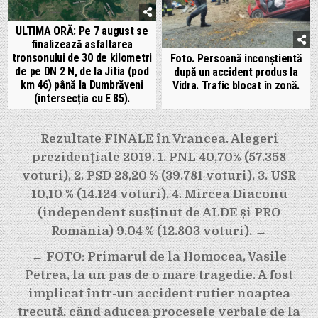
ULTIMA ORĂ: Pe 7 august se
finalizează asfaltarea
tronsonului de 30 de kilometri
Foto. Persoană inconștientă
de pe DN 2 N, de la Jitia (pod
după un accident produs la
km 46) până la Dumbrăveni
Vidra. Trafic blocat în zonă.
(intersecția cu E 85).
Navigare
Rezultate FINALE în Vrancea. Alegeri
în
prezidențiale 2019. 1. PNL 40,70% (57.358
articole
voturi), 2. PSD 28,20 % (39.781 voturi), 3. USR
10,10 % (14.124 voturi), 4. Mircea Diaconu
(independent susținut de ALDE și PRO
România) 9,04 % (12.803 voturi). →
← FOTO: Primarul de la Homocea, Vasile
Petrea, la un pas de o mare tragedie. A fost
implicat într-un accident rutier noaptea
trecută, când aducea procesele verbale de la