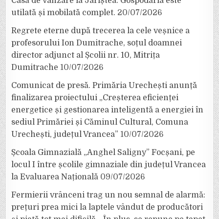
Casă de vânzare la Jariștea. Gospodăria este
utilată și mobilată complet.
20/07/2026
Regrete eterne după trecerea la cele veșnice a
profesorului Ion Dumitrache, soțul doamnei
director adjunct al Școlii nr. 10, Mitrița
Dumitrache
10/07/2026
Comunicat de presă. Primăria Urechești anunță
finalizarea proiectului „Creșterea eficienței
energetice și gestionarea inteligentă a energiei în
sediul Primăriei și Căminul Cultural, Comuna
Urechești, județul Vrancea”
10/07/2026
Școala Gimnazială „Anghel Saligny” Focșani, pe
locul I între școlile gimnaziale din județul Vrancea
la Evaluarea Națională
09/07/2026
Fermierii vrânceni trag un nou semnal de alarmă:
prețuri prea mici la laptele vândut de producători