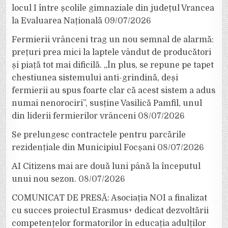
locul I între școlile gimnaziale din județul Vrancea
la Evaluarea Națională
09/07/2026
Fermierii vrânceni trag un nou semnal de alarmă:
prețuri prea mici la laptele vândut de producători
și piață tot mai dificilă. „În plus, se repune pe tapet
chestiunea sistemului anti-grindină, deși
fermierii au spus foarte clar că acest sistem a adus
numai nenorociri”, susține Vasilică Pamfil, unul
din liderii fermierilor vrânceni
08/07/2026
Se prelungesc contractele pentru parcările
rezidențiale din Municipiul Focșani
08/07/2026
AI Citizens mai are două luni până la începutul
unui nou sezon.
08/07/2026
COMUNICAT DE PRESĂ: Asociația NOI a finalizat
cu succes proiectul Erasmus+ dedicat dezvoltării
competențelor formatorilor în educația adulților