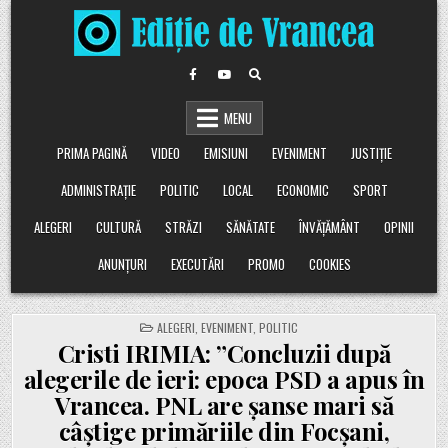
Skip
to
content
MENU
PRIMA PAGINĂ
VIDEO
EMISIUNI
EVENIMENT
JUSTIȚIE
ADMINISTRAȚIE
POLITIC
LOCAL
ECONOMIC
SPORT
ALEGERI
CULTURĂ
STRĂZI
SĂNĂTATE
ÎNVĂȚĂMÂNT
OPINII
ANUNȚURI
EXECUTĂRI
PROMO
COOKIES
POSTED
ALEGERI
,
EVENIMENT
,
POLITIC
IN
Cristi IRIMIA: ”Concluzii după
alegerile de ieri: epoca PSD a apus în
Vrancea. PNL are șanse mari să
câștige primăriile din Focșani,