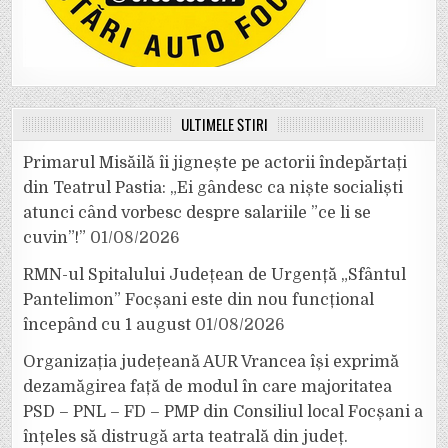
ULTIMELE ȘTIRI
Primarul Misăilă îi jignește pe actorii îndepărtați
din Teatrul Pastia: „Ei gândesc ca niște socialiști
atunci când vorbesc despre salariile ”ce li se
cuvin”!”
01/08/2026
RMN-ul Spitalului Județean de Urgență „Sfântul
Pantelimon” Focșani este din nou funcțional
începând cu 1 august
01/08/2026
Organizația județeană AUR Vrancea își exprimă
dezamăgirea față de modul în care majoritatea
PSD – PNL – FD – PMP din Consiliul local Focșani a
înțeles să distrugă arta teatrală din județ.