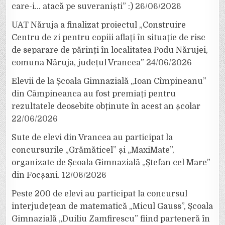
care-i… atacă pe suveraniști” :)
26/06/2026
UAT Năruja a finalizat proiectul „Construire
Centru de zi pentru copiii aflați în situație de risc
de separare de părinți în localitatea Podu Nărujei,
comuna Năruja, județul Vrancea”
24/06/2026
Elevii de la Școala Gimnazială „Ioan Cîmpineanu”
din Câmpineanca au fost premiați pentru
rezultatele deosebite obținute în acest an școlar
22/06/2026
Sute de elevi din Vrancea au participat la
concursurile „Grămăticel” și „MaxiMate”,
organizate de Școala Gimnazială „Ștefan cel Mare”
din Focșani.
12/06/2026
Peste 200 de elevi au participat la concursul
interjudețean de matematică „Micul Gauss”, Școala
Gimnazială „Duiliu Zamfirescu” fiind parteneră în