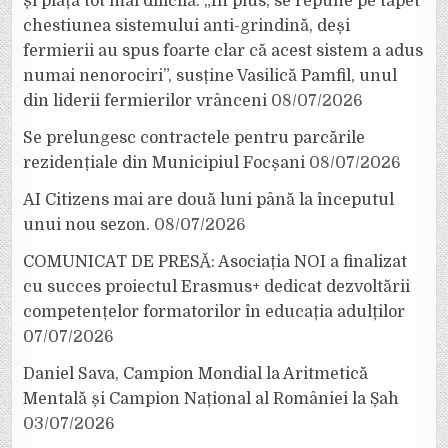
și piață tot mai dificilă. „În plus, se repune pe tapet
chestiunea sistemului anti-grindină, deși
fermierii au spus foarte clar că acest sistem a adus
numai nenorociri”, susține Vasilică Pamfil, unul
din liderii fermierilor vrânceni
08/07/2026
Se prelungesc contractele pentru parcările
rezidențiale din Municipiul Focșani
08/07/2026
AI Citizens mai are două luni până la începutul
unui nou sezon.
08/07/2026
COMUNICAT DE PRESĂ: Asociația NOI a finalizat
cu succes proiectul Erasmus+ dedicat dezvoltării
competențelor formatorilor în educația adulților
07/07/2026
Daniel Sava, Campion Mondial la Aritmetică
Mentală și Campion Național al României la Șah
03/07/2026