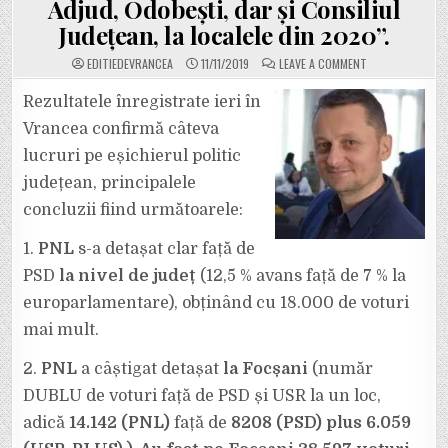
Adjud, Odobești, dar și Consiliul
Județean, la localele din 2020”.
ON
EDITIEDEVRANCEA
11/11/2019
LEAVE A COMMENT
CRISTI
IRIMIA:
”CONCLUZII
Rezultatele înregistrate ieri în
DUPĂ
ALEGERILE
Vrancea confirmă câteva
DE
IERI:
lucruri pe eșichierul politic
EPOCA
PSD
județean, principalele
A
APUS
ÎN
concluzii fiind următoarele:
VRANCEA.
PNL
ARE
1.
PNL
s-a detașat clar față de
ȘANSE
MARI
PSD
la nivel de județ
(12,5 % avans față de 7 % la
SĂ
CÂȘTIGE
europarlamentare), obținând cu 18.000 de voturi
PRIMĂRIILE
DIN
FOCȘANI,
mai mult.
ADJUD,
ODOBEȘTI,
DAR
2.
PNL
a câștigat detașat
la Focșani
(număr
ȘI
CONSILIUL
DUBLU de voturi față de PSD și USR la un loc,
JUDEȚEAN,
LA
adică
14.142 (PNL)
față de
8208 (PSD) plus 6.059
LOCALELE
DIN
2020”.