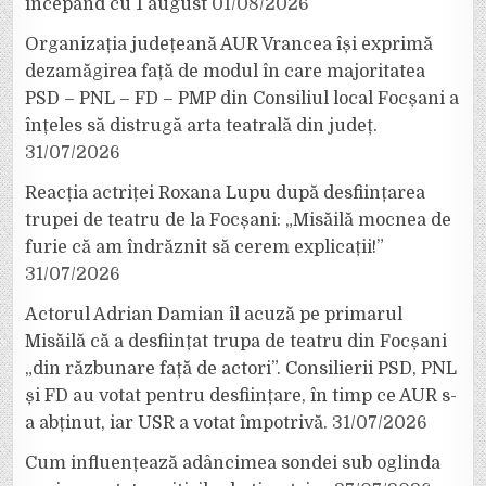
începând cu 1 august
01/08/2026
Organizația județeană AUR Vrancea își exprimă
dezamăgirea față de modul în care majoritatea
PSD – PNL – FD – PMP din Consiliul local Focșani a
înțeles să distrugă arta teatrală din județ.
31/07/2026
Reacția actriței Roxana Lupu după desființarea
trupei de teatru de la Focșani: „Misăilă mocnea de
furie că am îndrăznit să cerem explicații!”
31/07/2026
Actorul Adrian Damian îl acuză pe primarul
Misăilă că a desființat trupa de teatru din Focșani
„din răzbunare față de actori”. Consilierii PSD, PNL
și FD au votat pentru desființare, în timp ce AUR s-
a abținut, iar USR a votat împotrivă.
31/07/2026
Cum influențează adâncimea sondei sub oglinda