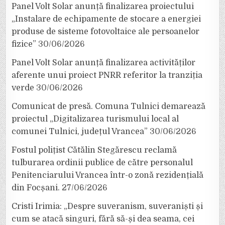
Panel Volt Solar anunță finalizarea proiectului
„Instalare de echipamente de stocare a energiei
produse de sisteme fotovoltaice ale persoanelor
fizice”
30/06/2026
Panel Volt Solar anunță finalizarea activităților
aferente unui proiect PNRR referitor la tranziția
verde
30/06/2026
Comunicat de presă. Comuna Tulnici demarează
proiectul „Digitalizarea turismului local al
comunei Tulnici, județul Vrancea”
30/06/2026
Fostul polițist Cătălin Stegărescu reclamă
tulburarea ordinii publice de către personalul
Penitenciarului Vrancea într-o zonă rezidențială
din Focșani.
27/06/2026
Cristi Irimia: „Despre suveranism, suveraniști și
cum se atacă singuri, fără să-și dea seama, cei