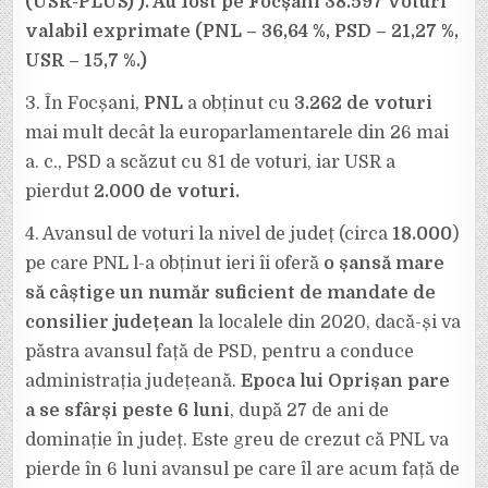
(USR-PLUS) ). Au fost pe Focșani 38.597 voturi
valabil exprimate (PNL – 36,64 %, PSD – 21,27 %,
USR – 15,7 %.)
3. În Focșani,
PNL
a obținut cu
3.262 de voturi
mai mult decât la europarlamentarele din 26 mai
a. c., PSD a scăzut cu 81 de voturi, iar USR a
pierdut
2.000 de voturi.
4. Avansul de voturi la nivel de județ (circa
18.000
)
pe care PNL l-a obținut ieri îi oferă
o șansă mare
să câștige un număr suficient de mandate de
consilier județean
la localele din 2020, dacă-și va
păstra avansul față de PSD, pentru a conduce
administrația județeană.
Epoca lui Oprișan pare
a se sfârși peste 6 luni
, după 27 de ani de
dominație în județ. Este greu de crezut că PNL va
pierde în 6 luni avansul pe care îl are acum față de