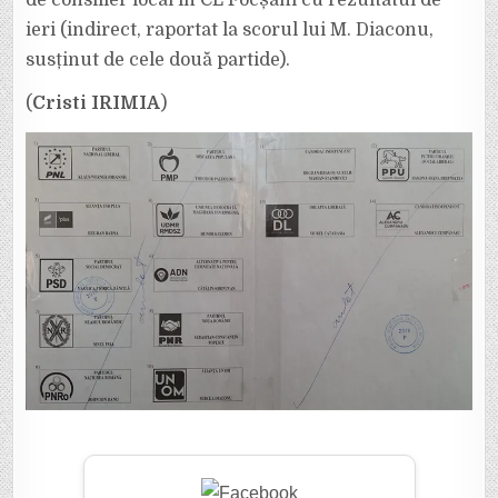
de consilier local în CL Focșani cu rezultatul de
ieri (indirect, raportat la scorul lui M. Diaconu,
susținut de cele două partide).
(
Cristi IRIMIA
)