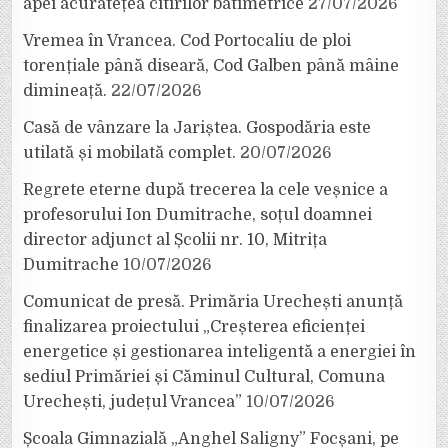
apei acuratețea citirilor batimetrice
27/07/2026
Vremea în Vrancea. Cod Portocaliu de ploi
torențiale până diseară, Cod Galben până mâine
dimineață.
22/07/2026
Casă de vânzare la Jariștea. Gospodăria este
utilată și mobilată complet.
20/07/2026
Regrete eterne după trecerea la cele veșnice a
profesorului Ion Dumitrache, soțul doamnei
director adjunct al Școlii nr. 10, Mitrița
Dumitrache
10/07/2026
Comunicat de presă. Primăria Urechești anunță
finalizarea proiectului „Creșterea eficienței
energetice și gestionarea inteligentă a energiei în
sediul Primăriei și Căminul Cultural, Comuna
Urechești, județul Vrancea”
10/07/2026
Școala Gimnazială „Anghel Saligny” Focșani, pe