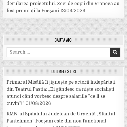
derularea proiectului. Zeci de copii din Vrancea au
fost premiați la Focșani
12/06/2026
CAUTĂ AICI
Search
for:
ULTIMELE ȘTIRI
Primarul Misăilă îi jignește pe actorii îndepărtați
din Teatrul Pastia: „Ei gândesc ca niște socialiști
atunci când vorbesc despre salariile ”ce li se
cuvin”!”
01/08/2026
RMN-ul Spitalului Județean de Urgență „Sfântul
Pantelimon” Focșani este din nou funcțional