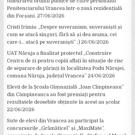
tulburarea ordinii publice de către personalul
Penitenciarului Vrancea într-o zonă rezidențială
din Focșani.
27/06/2026
Cristi Irimia: „Despre suveranism, suveraniști și
cum se atacă singuri, fără să-și dea seama, cei
care-i… atacă pe suveraniști” :)
26/06/2026
UAT Năruja a finalizat proiectul „Construire
Centru de zi pentru copiii aflați în situație de risc
de separare de părinți în localitatea Podu Nărujei,
comuna Năruja, județul Vrancea”
24/06/2026
Elevii de la Școala Gimnazială „Ioan Cîmpineanu”
din Câmpineanca au fost premiați pentru
rezultatele deosebite obținute în acest an școlar
22/06/2026
Sute de elevi din Vrancea au participat la
concursurile „Grămăticel” și „MaxiMate”,