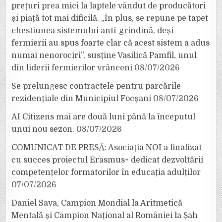
prețuri prea mici la laptele vândut de producători
și piață tot mai dificilă. „În plus, se repune pe tapet
chestiunea sistemului anti-grindină, deși
fermierii au spus foarte clar că acest sistem a adus
numai nenorociri”, susține Vasilică Pamfil, unul
din liderii fermierilor vrânceni
08/07/2026
Se prelungesc contractele pentru parcările
rezidențiale din Municipiul Focșani
08/07/2026
AI Citizens mai are două luni până la începutul
unui nou sezon.
08/07/2026
COMUNICAT DE PRESĂ: Asociația NOI a finalizat
cu succes proiectul Erasmus+ dedicat dezvoltării
competențelor formatorilor în educația adulților
07/07/2026
Daniel Sava, Campion Mondial la Aritmetică
Mentală și Campion Național al României la Șah