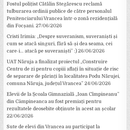
Fostul polițist Cătălin Stegărescu reclamă
tulburarea ordinii publice de către personalul
Penitenciarului Vrancea într-o zonă rezidențială
din Focșani.
27/06/2026
Cristi Irimia: „Despre suveranism, suveraniști și
cum se atacă singuri, fără să-și dea seama, cei
care-i… atacă pe suveraniști” :)
26/06/2026
UAT Năruja a finalizat proiectul „Construire
Centru de zi pentru copiii aflați în situație de risc
de separare de părinți în localitatea Podu Nărujei,
comuna Năruja, județul Vrancea”
24/06/2026
Elevii de la Școala Gimnazială „Ioan Cîmpineanu”
din Câmpineanca au fost premiați pentru
rezultatele deosebite obținute în acest an școlar
22/06/2026
Sute de elevi din Vrancea au participat la