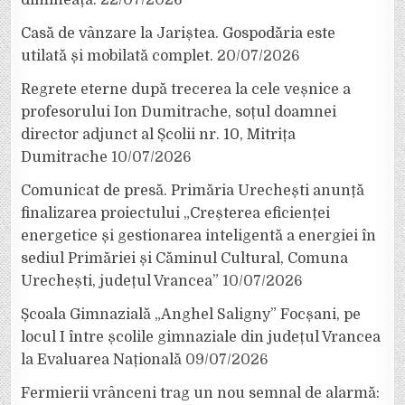
dimineață.
22/07/2026
Casă de vânzare la Jariștea. Gospodăria este
utilată și mobilată complet.
20/07/2026
Regrete eterne după trecerea la cele veșnice a
profesorului Ion Dumitrache, soțul doamnei
director adjunct al Școlii nr. 10, Mitrița
Dumitrache
10/07/2026
Comunicat de presă. Primăria Urechești anunță
finalizarea proiectului „Creșterea eficienței
energetice și gestionarea inteligentă a energiei în
sediul Primăriei și Căminul Cultural, Comuna
Urechești, județul Vrancea”
10/07/2026
Școala Gimnazială „Anghel Saligny” Focșani, pe
locul I între școlile gimnaziale din județul Vrancea
la Evaluarea Națională
09/07/2026
Fermierii vrânceni trag un nou semnal de alarmă: