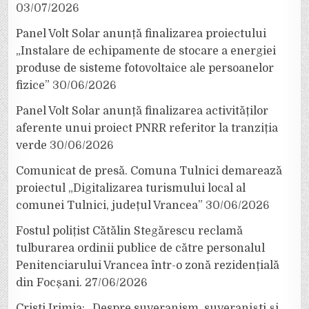
03/07/2026
Panel Volt Solar anunță finalizarea proiectului
„Instalare de echipamente de stocare a energiei
produse de sisteme fotovoltaice ale persoanelor
fizice”
30/06/2026
Panel Volt Solar anunță finalizarea activităților
aferente unui proiect PNRR referitor la tranziția
verde
30/06/2026
Comunicat de presă. Comuna Tulnici demarează
proiectul „Digitalizarea turismului local al
comunei Tulnici, județul Vrancea”
30/06/2026
Fostul polițist Cătălin Stegărescu reclamă
tulburarea ordinii publice de către personalul
Penitenciarului Vrancea într-o zonă rezidențială
din Focșani.
27/06/2026
Cristi Irimia: „Despre suveranism, suveraniști și