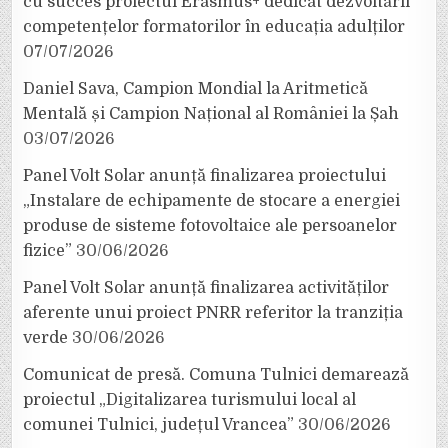
cu succes proiectul Erasmus+ dedicat dezvoltării
competențelor formatorilor în educația adulților
07/07/2026
Daniel Sava, Campion Mondial la Aritmetică
Mentală și Campion Național al României la Șah
03/07/2026
Panel Volt Solar anunță finalizarea proiectului
„Instalare de echipamente de stocare a energiei
produse de sisteme fotovoltaice ale persoanelor
fizice”
30/06/2026
Panel Volt Solar anunță finalizarea activităților
aferente unui proiect PNRR referitor la tranziția
verde
30/06/2026
Comunicat de presă. Comuna Tulnici demarează
proiectul „Digitalizarea turismului local al
comunei Tulnici, județul Vrancea”
30/06/2026