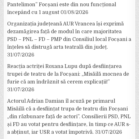
Pantelimon” Focșani este din nou funcțional
începând cu 1 august
01/08/2026
Organizația județeană AUR Vrancea își exprimă
dezamăgirea față de modul în care majoritatea
PSD – PNL – FD – PMP din Consiliul local Focșani a
înțeles să distrugă arta teatrală din județ.
31/07/2026
Reacția actriței Roxana Lupu după desființarea
trupei de teatru de la Focșani: „Misăilă mocnea de
furie că am îndrăznit să cerem explicații!”
31/07/2026
Actorul Adrian Damian îl acuză pe primarul
Misăilă că a desființat trupa de teatru din Focșani
„din răzbunare față de actori”. Consilierii PSD, PNL
și FD au votat pentru desființare, în timp ce AUR s-
a abținut, iar USR a votat împotrivă.
31/07/2026