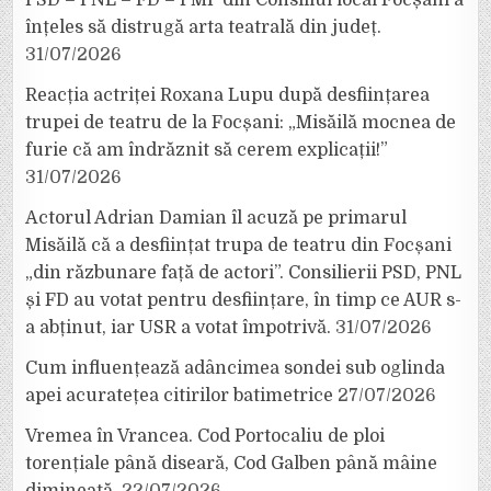
PSD – PNL – FD – PMP din Consiliul local Focșani a
înțeles să distrugă arta teatrală din județ.
31/07/2026
Reacția actriței Roxana Lupu după desființarea
trupei de teatru de la Focșani: „Misăilă mocnea de
furie că am îndrăznit să cerem explicații!”
31/07/2026
Actorul Adrian Damian îl acuză pe primarul
Misăilă că a desființat trupa de teatru din Focșani
„din răzbunare față de actori”. Consilierii PSD, PNL
și FD au votat pentru desființare, în timp ce AUR s-
a abținut, iar USR a votat împotrivă.
31/07/2026
Cum influențează adâncimea sondei sub oglinda
apei acuratețea citirilor batimetrice
27/07/2026
Vremea în Vrancea. Cod Portocaliu de ploi
torențiale până diseară, Cod Galben până mâine