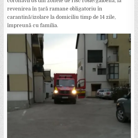
coronavirus din zonele de risc rosie/galbenă, la
revenirea în țară ramane obligatoriu în
carantină/izolare la domiciliu timp de 14 zile,
împreună cu familia.