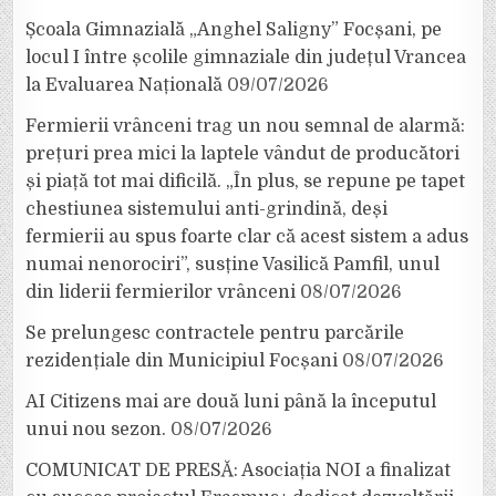
Școala Gimnazială „Anghel Saligny” Focșani, pe
locul I între școlile gimnaziale din județul Vrancea
la Evaluarea Națională
09/07/2026
Fermierii vrânceni trag un nou semnal de alarmă:
prețuri prea mici la laptele vândut de producători
și piață tot mai dificilă. „În plus, se repune pe tapet
chestiunea sistemului anti-grindină, deși
fermierii au spus foarte clar că acest sistem a adus
numai nenorociri”, susține Vasilică Pamfil, unul
din liderii fermierilor vrânceni
08/07/2026
Se prelungesc contractele pentru parcările
rezidențiale din Municipiul Focșani
08/07/2026
AI Citizens mai are două luni până la începutul
unui nou sezon.
08/07/2026
COMUNICAT DE PRESĂ: Asociația NOI a finalizat