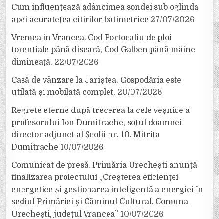
Cum influențează adâncimea sondei sub oglinda
apei acuratețea citirilor batimetrice
27/07/2026
Vremea în Vrancea. Cod Portocaliu de ploi
torențiale până diseară, Cod Galben până mâine
dimineață.
22/07/2026
Casă de vânzare la Jariștea. Gospodăria este
utilată și mobilată complet.
20/07/2026
Regrete eterne după trecerea la cele veșnice a
profesorului Ion Dumitrache, soțul doamnei
director adjunct al Școlii nr. 10, Mitrița
Dumitrache
10/07/2026
Comunicat de presă. Primăria Urechești anunță
finalizarea proiectului „Creșterea eficienței
energetice și gestionarea inteligentă a energiei în
sediul Primăriei și Căminul Cultural, Comuna
Urechești, județul Vrancea”
10/07/2026