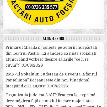
ULTIMELE ȘTIRI
Primarul Misăilă îi jignește pe actorii îndepărtați
din Teatrul Pastia: „Ei gândesc ca niște socialiști
atunci când vorbesc despre salariile ”ce li se
cuvin”!”
01/08/2026
RMN-ul Spitalului Județean de Urgență „Sfântul
Pantelimon” Focșani este din nou funcțional
începând cu 1 august
01/08/2026
Organizația județeană AUR Vrancea își exprimă
dezamăgirea față de modul în care majoritatea