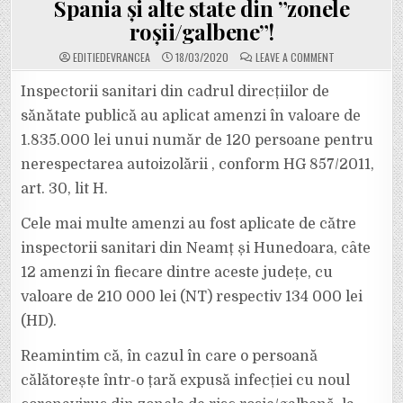
Spania și alte state din ”zonele
roșii/galbene”!
ON
EDITIEDEVRANCEA
18/03/2020
LEAVE A COMMENT
AVERTISMENT:
AMENZI
DE
Inspectorii sanitari din cadrul direcțiilor de
APROAPE
200
sănătate publică au aplicat amenzi în valoare de
DE
MILIOANE
1.835.000 lei unui număr de 120 persoane pentru
DE
LEI
nerespectarea autoizolării , conform HG 857/2011,
VECHI
PENTRU
CEI
art. 30, lit H.
CARE
NU
RESPECTĂ
Cele mai multe amenzi au fost aplicate de către
AUTOIZOLAREA
DUPĂ
inspectorii sanitari din Neamț și Hunedoara, câte
VENIREA
DIN
12 amenzi în fiecare dintre aceste județe, cu
ITALIA,
FRANȚA,
SPANIA
valoare de 210 000 lei (NT) respectiv 134 000 lei
ȘI
ALTE
(HD).
STATE
DIN
”ZONELE
Reamintim că, în cazul în care o persoană
ROȘII/GALBENE”
călătorește într-o țară expusă infecției cu noul