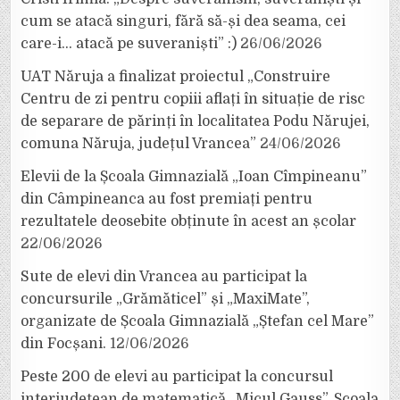
cum se atacă singuri, fără să-și dea seama, cei
care-i… atacă pe suveraniști” :)
26/06/2026
UAT Năruja a finalizat proiectul „Construire
Centru de zi pentru copiii aflați în situație de risc
de separare de părinți în localitatea Podu Nărujei,
comuna Năruja, județul Vrancea”
24/06/2026
Elevii de la Școala Gimnazială „Ioan Cîmpineanu”
din Câmpineanca au fost premiați pentru
rezultatele deosebite obținute în acest an școlar
22/06/2026
Sute de elevi din Vrancea au participat la
concursurile „Grămăticel” și „MaxiMate”,
organizate de Școala Gimnazială „Ștefan cel Mare”
din Focșani.
12/06/2026
Peste 200 de elevi au participat la concursul
interjudețean de matematică „Micul Gauss”, Școala