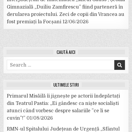
Gimnazială „Duiliu Zamfirescu” fiind parteneră în
derularea proiectului. Zeci de copii din Vrancea au
fost premiați la Focșani
12/06/2026
CAUTĂ AICI
Search
for:
ULTIMELE ȘTIRI
Primarul Misăilă îi jignește pe actorii îndepărtați
din Teatrul Pastia: „Ei gândesc ca niște socialiști
atunci când vorbesc despre salariile ”ce li se
cuvin”!”
01/08/2026
RMN-ul Spitalului Județean de Urgență „Sfântul