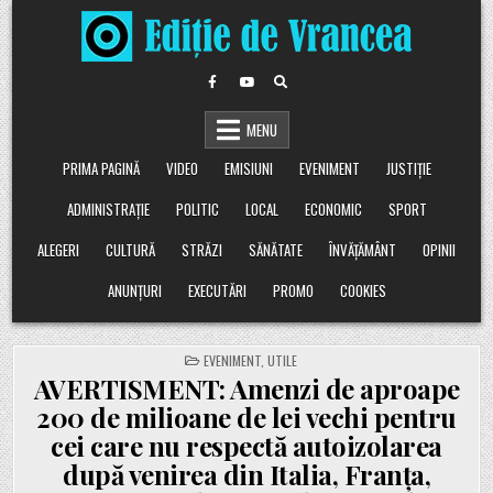
Skip
to
content
MENU
PRIMA PAGINĂ
VIDEO
EMISIUNI
EVENIMENT
JUSTIȚIE
ADMINISTRAȚIE
POLITIC
LOCAL
ECONOMIC
SPORT
ALEGERI
CULTURĂ
STRĂZI
SĂNĂTATE
ÎNVĂȚĂMÂNT
OPINII
ANUNȚURI
EXECUTĂRI
PROMO
COOKIES
POSTED
EVENIMENT
,
UTILE
IN
AVERTISMENT: Amenzi de aproape
200 de milioane de lei vechi pentru
cei care nu respectă autoizolarea
după venirea din Italia, Franța,