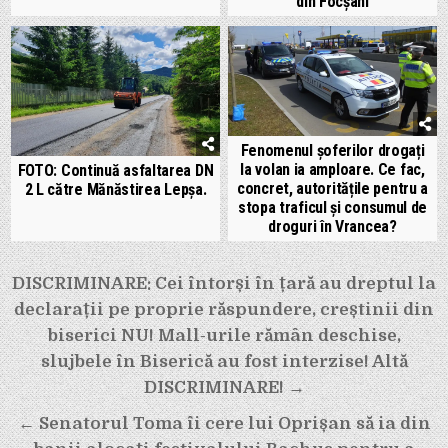
din Focșani
Fenomenul șoferilor drogați
la volan ia amploare. Ce fac,
FOTO: Continuă asfaltarea DN
concret, autoritățile pentru a
2 L către Mănăstirea Lepșa.
stopa traficul și consumul de
droguri în Vrancea?
Navigare
DISCRIMINARE: Cei întorși în țară au dreptul la
în
declarații pe proprie răspundere, creștinii din
articole
biserici NU! Mall-urile rămân deschise,
slujbele în Biserică au fost interzise! Altă
DISCRIMINARE! →
← Senatorul Toma îi cere lui Oprișan să ia din