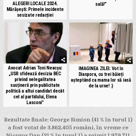
ALEGERI LOCALE 2024.
sală!”
Mărășești: Primele incidente
sesizate redacției
Avocat Adrian Toni Neacșu:
IMAGINEA ZILEI: Vot în
„USR sfidează decizia BEC
Diaspora, cu trei băieți
privind nelegalitatea
așteptând ca mama lor să iasă
susținerii prin publicitate
de la urne! :)
politică a altui candidat decât
cel al partidului, Elena
Lasconi”
Navigare
Rezultate finale: George Simion (41 % în turul 1)
în
a fost votat de 3.862.405 români, în vreme ce
Nicușor Dan (21 % în turul 1) a primit 1.979.711