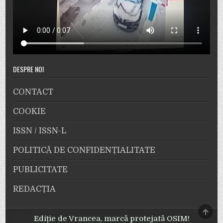
DESPRE NOI
CONTACT
COOKIE
ISSN / ISSN-L
POLITICĂ DE CONFIDENȚIALITATE
PUBLICITATE
REDACȚIA
SCRO
TO
Ediție de Vrancea, marcă protejată OSIM!