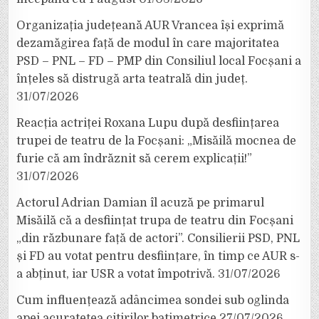
Organizația județeană AUR Vrancea își exprimă
dezamăgirea față de modul în care majoritatea
PSD – PNL – FD – PMP din Consiliul local Focșani a
înțeles să distrugă arta teatrală din județ.
31/07/2026
Reacția actriței Roxana Lupu după desființarea
trupei de teatru de la Focșani: „Misăilă mocnea de
furie că am îndrăznit să cerem explicații!”
31/07/2026
Actorul Adrian Damian îl acuză pe primarul
Misăilă că a desființat trupa de teatru din Focșani
„din răzbunare față de actori”. Consilierii PSD, PNL
și FD au votat pentru desființare, în timp ce AUR s-
a abținut, iar USR a votat împotrivă.
31/07/2026
Cum influențează adâncimea sondei sub oglinda
apei acuratețea citirilor batimetrice
27/07/2026