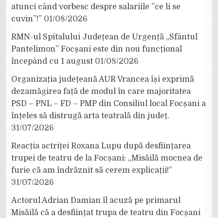
atunci când vorbesc despre salariile ”ce li se
cuvin”!”
01/08/2026
RMN-ul Spitalului Județean de Urgență „Sfântul
Pantelimon” Focșani este din nou funcțional
începând cu 1 august
01/08/2026
Organizația județeană AUR Vrancea își exprimă
dezamăgirea față de modul în care majoritatea
PSD – PNL – FD – PMP din Consiliul local Focșani a
înțeles să distrugă arta teatrală din județ.
31/07/2026
Reacția actriței Roxana Lupu după desființarea
trupei de teatru de la Focșani: „Misăilă mocnea de
furie că am îndrăznit să cerem explicații!”
31/07/2026
Actorul Adrian Damian îl acuză pe primarul
Misăilă că a desființat trupa de teatru din Focșani