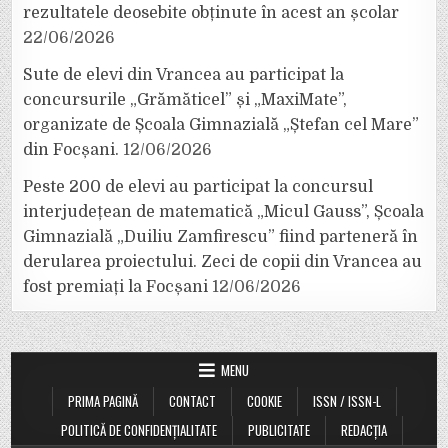
rezultatele deosebite obținute în acest an școlar
22/06/2026
Sute de elevi din Vrancea au participat la
concursurile „Grămăticel” și „MaxiMate”,
organizate de Școala Gimnazială „Ștefan cel Mare”
din Focșani.
12/06/2026
Peste 200 de elevi au participat la concursul
interjudețean de matematică „Micul Gauss”, Școala
Gimnazială „Duiliu Zamfirescu” fiind parteneră în
derularea proiectului. Zeci de copii din Vrancea au
fost premiați la Focșani
12/06/2026
MENU
PRIMA PAGINĂ
CONTACT
COOKIE
ISSN / ISSN-L
POLITICĂ DE CONFIDENȚIALITATE
PUBLICITATE
REDACȚIA