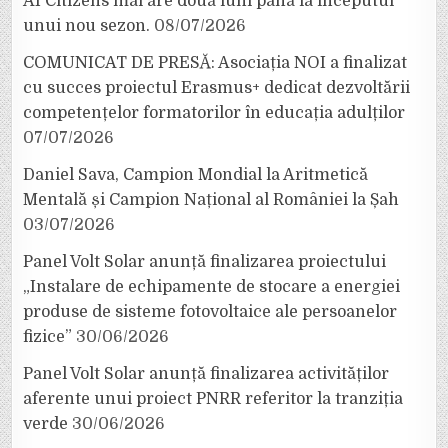
AI Citizens mai are două luni până la începutul
unui nou sezon.
08/07/2026
COMUNICAT DE PRESĂ: Asociația NOI a finalizat
cu succes proiectul Erasmus+ dedicat dezvoltării
competențelor formatorilor în educația adulților
07/07/2026
Daniel Sava, Campion Mondial la Aritmetică
Mentală și Campion Național al României la Șah
03/07/2026
Panel Volt Solar anunță finalizarea proiectului
„Instalare de echipamente de stocare a energiei
produse de sisteme fotovoltaice ale persoanelor
fizice”
30/06/2026
Panel Volt Solar anunță finalizarea activităților
aferente unui proiect PNRR referitor la tranziția
verde
30/06/2026