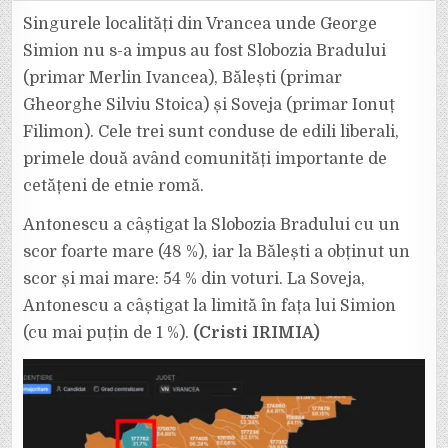
ANTONESCU
A
Singurele localități din Vrancea unde George
CÂȘTIGAT
ALEGERILE
Simion nu s-a impus au fost Slobozia Bradului
ÎN
VRANCEA
(primar Merlin Ivancea), Bălești (primar
LA
SLOBOZIA
Gheorghe Silviu Stoica) și Soveja (primar Ionuț
BRADULUI,
BĂLEȘTI
ȘI
Filimon). Cele trei sunt conduse de edili liberali,
SOVEJA.
primele două având comunități importante de
cetățeni de etnie romă.
Antonescu a câștigat la Slobozia Bradului cu un
scor foarte mare (48 %), iar la Bălești a obținut un
scor și mai mare: 54 % din voturi. La Soveja,
Antonescu a câștigat la limită în fața lui Simion
(cu mai puțin de 1 %).
(Cristi IRIMIA)