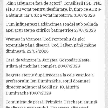
„din răzbunare față de actori”. Consilierii PSD, PNL
și FD au votat pentru desființare, în timp ce AUR s-
a abținut, iar USR a votat împotrivă.
31/07/2026
Cum influențează adâncimea sondei sub oglinda
apei acuratețea citirilor batimetrice
27/07/2026
Vremea în Vrancea. Cod Portocaliu de ploi
torențiale până diseară, Cod Galben până mâine
dimineață.
22/07/2026
Casă de vânzare la Jariștea. Gospodăria este
utilată și mobilată complet.
20/07/2026
Regrete eterne după trecerea la cele veșnice a
profesorului Ion Dumitrache, soțul doamnei
director adjunct al Școlii nr. 10, Mitrița
Dumitrache
10/07/2026
Comunicat de presă. Primăria Urechești anunță