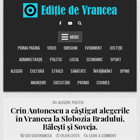
Skip
to
content
MENU
PRIMA PAGINĂ
VIDEO
EMISIUNI
EVENIMENT
JUSTIȚIE
ADMINISTRAȚIE
POLITIC
LOCAL
ECONOMIC
SPORT
ALEGERI
CULTURĂ
STRĂZI
SĂNĂTATE
ÎNVĂȚĂMÂNT
OPINII
ANUNȚURI
EXECUTĂRI
PROMO
COOKIES
POSTED
ALEGERI
,
POLITIC
IN
Crin Antonescu a câștigat alegerile
în Vrancea la Slobozia Bradului,
Bălești și Soveja.
ON
EDITIEDEVRANCEA
05/05/2025
LEAVE A COMMENT
CRIN