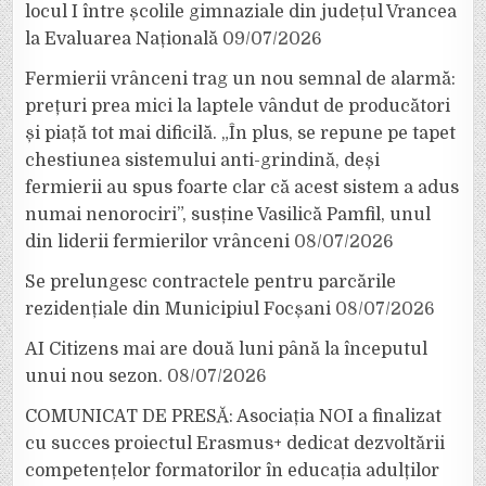
locul I între școlile gimnaziale din județul Vrancea
la Evaluarea Națională
09/07/2026
Fermierii vrânceni trag un nou semnal de alarmă:
prețuri prea mici la laptele vândut de producători
și piață tot mai dificilă. „În plus, se repune pe tapet
chestiunea sistemului anti-grindină, deși
fermierii au spus foarte clar că acest sistem a adus
numai nenorociri”, susține Vasilică Pamfil, unul
din liderii fermierilor vrânceni
08/07/2026
Se prelungesc contractele pentru parcările
rezidențiale din Municipiul Focșani
08/07/2026
AI Citizens mai are două luni până la începutul
unui nou sezon.
08/07/2026
COMUNICAT DE PRESĂ: Asociația NOI a finalizat
cu succes proiectul Erasmus+ dedicat dezvoltării
competențelor formatorilor în educația adulților