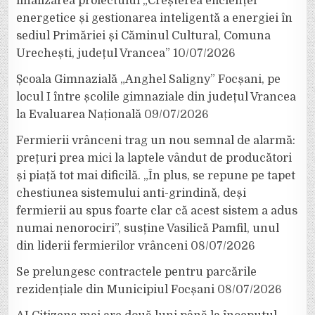
finalizarea proiectului „Creșterea eficienței
energetice și gestionarea inteligentă a energiei în
sediul Primăriei și Căminul Cultural, Comuna
Urechești, județul Vrancea”
10/07/2026
Școala Gimnazială „Anghel Saligny” Focșani, pe
locul I între școlile gimnaziale din județul Vrancea
la Evaluarea Națională
09/07/2026
Fermierii vrânceni trag un nou semnal de alarmă:
prețuri prea mici la laptele vândut de producători
și piață tot mai dificilă. „În plus, se repune pe tapet
chestiunea sistemului anti-grindină, deși
fermierii au spus foarte clar că acest sistem a adus
numai nenorociri”, susține Vasilică Pamfil, unul
din liderii fermierilor vrânceni
08/07/2026
Se prelungesc contractele pentru parcările
rezidențiale din Municipiul Focșani
08/07/2026