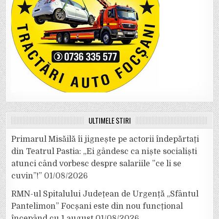
ULTIMELE ȘTIRI
Primarul Misăilă îi jignește pe actorii îndepărtați
din Teatrul Pastia: „Ei gândesc ca niște socialiști
atunci când vorbesc despre salariile ”ce li se
cuvin”!”
01/08/2026
RMN-ul Spitalului Județean de Urgență „Sfântul
Pantelimon” Focșani este din nou funcțional
începând cu 1 august
01/08/2026