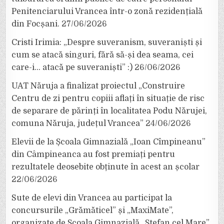
Penitenciarului Vrancea într-o zonă rezidențială
din Focșani.
27/06/2026
Cristi Irimia: „Despre suveranism, suveraniști și
cum se atacă singuri, fără să-și dea seama, cei
care-i… atacă pe suveraniști” :)
26/06/2026
UAT Năruja a finalizat proiectul „Construire
Centru de zi pentru copiii aflați în situație de risc
de separare de părinți în localitatea Podu Nărujei,
comuna Năruja, județul Vrancea”
24/06/2026
Elevii de la Școala Gimnazială „Ioan Cîmpineanu”
din Câmpineanca au fost premiați pentru
rezultatele deosebite obținute în acest an școlar
22/06/2026
Sute de elevi din Vrancea au participat la
concursurile „Grămăticel” și „MaxiMate”,
organizate de Școala Gimnazială „Ștefan cel Mare”