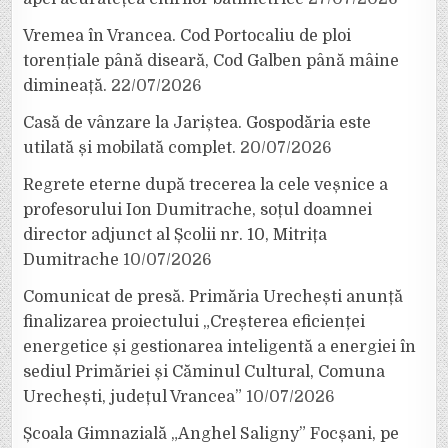
Vremea în Vrancea. Cod Portocaliu de ploi
torențiale până diseară, Cod Galben până mâine
dimineață.
22/07/2026
Casă de vânzare la Jariștea. Gospodăria este
utilată și mobilată complet.
20/07/2026
Regrete eterne după trecerea la cele veșnice a
profesorului Ion Dumitrache, soțul doamnei
director adjunct al Școlii nr. 10, Mitrița
Dumitrache
10/07/2026
Comunicat de presă. Primăria Urechești anunță
finalizarea proiectului „Creșterea eficienței
energetice și gestionarea inteligentă a energiei în
sediul Primăriei și Căminul Cultural, Comuna
Urechești, județul Vrancea”
10/07/2026
Școala Gimnazială „Anghel Saligny” Focșani, pe