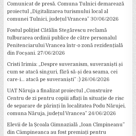
Comunicat de presă. Comuna Tulnici demarează
proiectul „Digitalizarea turismului local al
comunei Tulnici, județul Vrancea”
30/06/2026
Fostul polițist Cătălin Stegărescu reclamă
tulburarea ordinii publice de către personalul
Penitenciarului Vrancea într-o zonă rezidențială
din Focșani.
27/06/2026
Cristi Irimia: „Despre suveranism, suveraniști și
cum se atacă singuri, fără să-și dea seama, cei
care-i… atacă pe suveraniști” :)
26/06/2026
UAT Năruja a finalizat proiectul „Construire
Centru de zi pentru copiii aflați în situație de risc
de separare de părinți în localitatea Podu Nărujei,
comuna Năruja, județul Vrancea”
24/06/2026
Elevii de la Școala Gimnazială „Ioan Cîmpineanu”
din Câmpineanca au fost premiați pentru